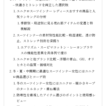
– 快適さとトレンドを両立した選択肢
ユニクロスーツインナー レディースおすすめ商品と人
気ランキングの分析
季節別・用途別に見る売れ筋アイテムの変遷と特
徴解説
スーツインナーの素材別性能比較 – 吸湿速乾、透け防
止、ストレッチ技術を深掘り
エアリズム・スーピマコットン・レーヨンブラウ
スの機能性差異を具体例で提示
ユニクロと他ブランド比較 – 洋服の青山、GU、オリ
ヒカとの品質・価格対比
冬・夏・中間期に最適なスーツインナー女性にはユニク
ロ商品選びとコーデ術
冬のスーツインナー女性にはユニクロ – 暖かさキープ
のタートルネック・重ね着法
防寒性を重視したアイテム選びのポイントと使用感レ
ビュー