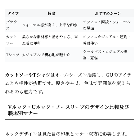
タイプ
特徴
おすすめシーン
ブラウ
オフィス・商談・フォーマル
フォーマル感が高く、上品な印象
ス
な場面
カット
柔らかな素材感と動きやすさ、重
オフィスカジュアル・通勤・
ソー
ね着に便利
普段使い
クールビズ・カジュアル業
Tシャツ
カジュアルで着心地が軽やか
務・夏場
カットソーやTシャツ
はオールシーズン活躍し、GUのアイテ
ムとも相性が抜群です。厚さや袖丈、色味で雰囲気を変えら
れるのも魅力です。
Vネック・Uネック・ノースリーブのデザイン比較及び
職場別マナー
ネックデザインは見た目の印象とマナー双方に影響します。