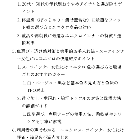
20代〜50代の年代別おすすめアイテムと選ぶ際のポ
イント
体型別（ぽっちゃり・痩せ型含む）に最適なフィッ
ト感の選び方とユニクロ商品の対応
就活や再就職に最適なユニクロインナーの特徴と選
択基準
色選び・透け感対策と実用的お手入れ法 – スーツインナ
ー女性にはユニクロの快適維持ポイント
スーツインナー女性にはユニクロ 色の選び方と職場
ごとのおすすめカラー
白・ベージュ・黒など基本色の見え方と色味の
TPO対応
透け防止・襟汚れ・脇汗トラブルの対策と洗濯方法
の詳細ガイド
洗剤選び、専用テープの使用方法、柔軟剤やシワ
ケアも丁寧に解説
利用者の声でわかる！ユニクロスーツインナー女性には
評価・満足＆不満点まとめ