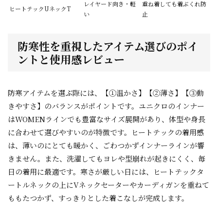
レイヤード向き・軽
重ね着しても着ぶくれ防
ヒートテックUネックT
い
止
防寒性を重視したアイテム選びのポイ
ントと使用感レビュー
防寒アイテムを選ぶ際には、【①温かさ】【②薄さ】【③動
きやすさ】のバランスがポイントです。ユニクロのインナー
はWOMENラインでも豊富なサイズ展開があり、体型や身長
に合わせて選びやすいのが特徴です。ヒートテックの着用感
は、薄いのにとても暖かく、ごわつかずインナーラインが響
きません。また、洗濯してもヨレや型崩れが起きにくく、毎
日の着用に最適です。寒さが厳しい日には、ヒートテックタ
ートルネックの上にVネックセーターやカーディガンを重ねて
ももたつかず、すっきりとした着こなしが完成します。