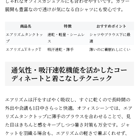
しゃれなオフィスカジュアルにも合わせやすいです。カラー
展開も豊富なので透けが気になる白シャツにも安心です。
商品名
特徴
おすすめポイント
エアリズムタンクトッ
速乾・軽量・シームレ
シャツやブラウス下に最
プ
ス
適
エアリズムVネックT
吸汗速乾・薄手
薄いのに着崩れしにくい
通気性・吸汗速乾機能を活かしたコー
ディネートと着こなしテクニック
エアリズムは汗をすばやく吸収し、すぐに乾くので長時間の
外出や会議も1日中さらっと快適。オフィスシーンでは、エア
リズムタンクトップに薄手のブラウスを合わせることで、見
た目はきちんと感をキープしつつ暑さ対策も万全です。ジャ
ケットを羽織る場合も、エアリズムの軽さで着ぶくれせず、