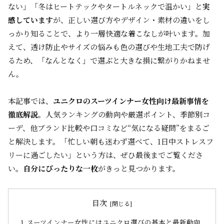
ない」「冬はヒートテックやタートルネックで温かい」と
実
感しています
が、正しい選び方やデザイン・素材の違いをし
っかり知ることで、より一層快適な着こなしが叶います。加
えて、透け防止やサイズの悩みも色の選びや生地工夫で防げ
るため、「なんとなく」で選ぶと大きな損に繋がりかねませ
ん。
本記事では、
ユニクロのスーツインナー女性向け最新事情を
徹底解説
。人気ランキングの動向や厳選ポイント、季節別コ
ーデ、他ブランド比較や口コミなど“気になる疑問”をまるご
と解決します。「忙しい朝も迷わず選べて、1日中ストレスフ
リーに過ごしたい」という方は、ぜひ最後までご覧くださ
い。
自分にぴったりな一枚
がきっと見つかります。
目次
スーツインナー女性にはユニクロ選びの基本と最新動向