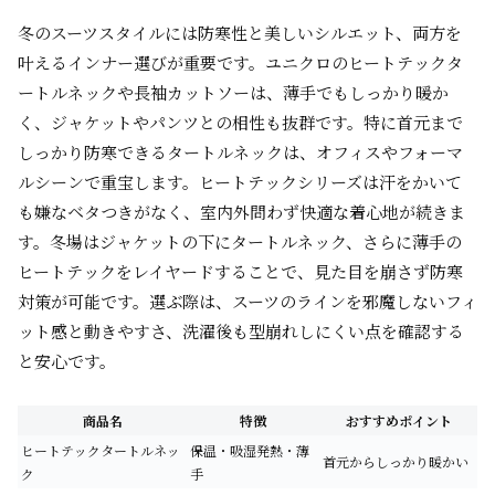
冬のスーツスタイルには防寒性と美しいシルエット、両方を
叶えるインナー選びが重要です。ユニクロのヒートテックタ
ートルネックや長袖カットソーは、薄手でもしっかり暖か
く、ジャケットやパンツとの相性も抜群です。特に首元まで
しっかり防寒できるタートルネックは、オフィスやフォーマ
ルシーンで重宝します。ヒートテックシリーズは汗をかいて
も嫌なベタつきがなく、室内外問わず快適な着心地が続きま
す。冬場はジャケットの下にタートルネック、さらに薄手の
ヒートテックをレイヤードすることで、見た目を崩さず防寒
対策が可能です。選ぶ際は、スーツのラインを邪魔しないフィ
ット感と動きやすさ、洗濯後も型崩れしにくい点を確認する
と安心です。
商品名
特徴
おすすめポイント
ヒートテックタートルネッ
保温・吸湿発熱・薄
首元からしっかり暖かい
ク
手