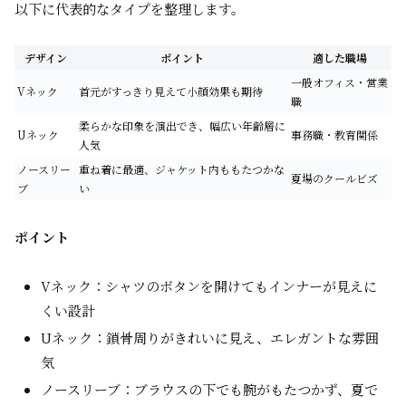
以下に代表的なタイプを整理します。
デザイン
ポイント
適した職場
一般オフィス・営業
Vネック
首元がすっきり見えて小顔効果も期待
職
柔らかな印象を演出でき、幅広い年齢層に
Uネック
事務職・教育関係
人気
ノースリー
重ね着に最適、ジャケット内ももたつかな
夏場のクールビズ
ブ
い
ポイント
Vネック：シャツのボタンを開けてもインナーが見えに
くい設計
Uネック：鎖骨周りがきれいに見え、エレガントな雰囲
気
ノースリーブ：ブラウスの下でも腕がもたつかず、夏で