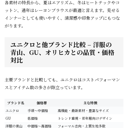
各素材の特長から、
夏はエアリズム、冬はヒートテックやコ
ットン、通年はレーヨンブラウス
が最適と言えます。見せる
インナーとしても使いやすく、清潔感や印象アップにもつな
がります。
ユニクロと他ブランド比較 – 洋服の
青山、GU、オリヒカとの品質・価格
対比
主要ブランドと比較しても、ユニクロはコストパフォーマン
スとアイテム数の多さが際立っています。
ブランド名
価格帯
主な特徴
ユニクロ
手頃～中価格
高機能・最新素材・豊富なサイズ
GU
低価格
トレンド重視・若年層向けデザイン
洋服の青山
中価格～高価格
フォーマル志向・上質生地多数