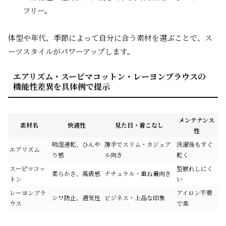
フリー。
体型や年代、季節によって自分に合う素材を選ぶことで、ス
ーツスタイルがパワーアップします。
エアリズム・スーピマコットン・レーヨンブラウスの
機能性差異を具体例で提示
メンテナンス
素材名
快適性
見た目・着こなし
性
吸湿速乾、ひんや
薄手でスリム・カジュア
洗濯後もすぐ
エアリズム
り感
ル向き
乾く
スーピマコッ
型崩れしにく
柔らかさ、高級感
ナチュラル・重ね着向き
トン
い
レーヨンブラ
アイロン不要
シワ防止、通気性
ビジネス・上品な印象
ウス
で楽