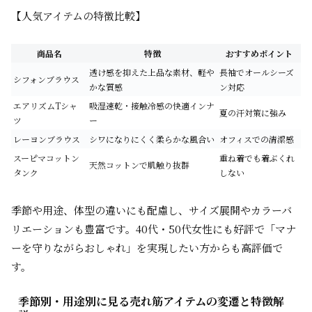
【人気アイテムの特徴比較】
商品名
特徴
おすすめポイント
透け感を抑えた上品な素材、軽や
長袖でオールシーズ
シフォンブラウス
かな質感
ン対応
エアリズムTシャ
吸湿速乾・接触冷感の快適インナ
夏の汗対策に強み
ツ
ー
レーヨンブラウス
シワになりにくく柔らかな風合い
オフィスでの清潔感
スーピマコットン
重ね着でも着ぶくれ
天然コットンで肌触り抜群
タンク
しない
季節や用途、体型の違いにも配慮し、サイズ展開やカラーバ
リエーションも豊富です。40代・50代女性にも好評で「マナ
ーを守りながらおしゃれ」を実現したい方からも高評価で
す。
季節別・用途別に見る売れ筋アイテムの変遷と特徴解