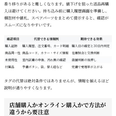
香り移りがあると難しくなります。値下げを狙った返品再購
入は避けてください。持ち込み前に購入履歴画面を準備し、
梱包材や値札、スペアパーツをまとめて提示すると、確認が
スムーズになりやすいです。
確認項目
代替できる情報例
期待できる効果
購入証跡
購入履歴、注文番号、カード明細
購入日の確定と30日内判定
商品同一性
商品コード、カラー・サイズ情報
在庫照合と交換判断
未使用性
室内試着の申告、汚れ無の確認
店舗判断の後押し
付属品
予備ボタン、袋、替え紐など
完備で受理率が上がる
タグの代替は絶対条件ではありませんが、情報を揃えるほど
説明が通りやすくなります。
店舗購入かオンライン購入かで方法が
違うから要注意