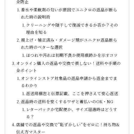
全防止
香水や柔軟剤の匂いが原因でユニクロの返品が断ら
れた時の説明術
クリーニングや陰干しで復活できるか否か？その
理由を知る
裾上げ・補正済み・ダメージ類がユニクロ返品断ら
れた時のベターな選択
ほつれや汚れは初期不良か使用痕跡かを示すコツ
オンライン購入の返品や交換で損しない！送料や手順の
全ポイント
オンラインストア対象品の返品申請から返金までま
るわかり
返送用梱包と伝票記載、ここを押さえて安心返送
返品時の送料を安くするワザと着払いのOK・NG
レターパックか宅配便か、サイズ超過時はどうす
る？
店舗での返品や交換で”恥ずかしい”をゼロに！持ち物&
伝え方マスター