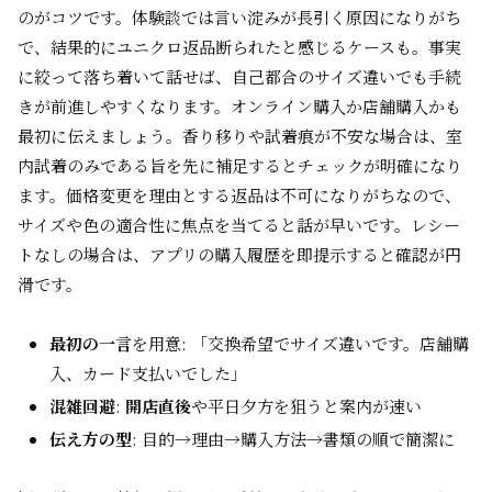
のがコツです。体験談では言い淀みが長引く原因になりがち
で、結果的にユニクロ返品断られたと感じるケースも。事実
に絞って落ち着いて話せば、自己都合のサイズ違いでも手続
きが前進しやすくなります。オンライン購入か店舗購入かも
最初に伝えましょう。香り移りや試着痕が不安な場合は、室
内試着のみである旨を先に補足するとチェックが明確になり
ます。価格変更を理由とする返品は不可になりがちなので、
サイズや色の適合性に焦点を当てると話が早いです。レシー
トなしの場合は、アプリの購入履歴を即提示すると確認が円
滑です。
最初の一言
を用意: 「交換希望でサイズ違いです。店舗購
入、カード支払いでした」
混雑回避
:
開店直後
や平日夕方を狙うと案内が速い
伝え方の型
: 目的→理由→購入方法→書類の順で簡潔に