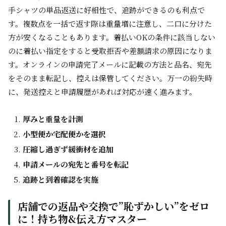
手シャツの単品返送に好相性で、追跡ができるのも利点で
す。複数点を一括で返す際は重量増に注意し、二口に分けた
方が安くなることもあります。着払いOKの条件に該当しない
のに着払い指定をすると受取拒否や差額請求の原因になりま
す。オンラインの申請完了メールに記載の方法と品名、宛先
をそのまま転記し、控えは保管してください。万一の紛失時
に、発送控えと申請履歴があれば対応が速く進みます。
厚みと重量を計測
小型便か宅配便かを選択
圧縮し過ぎず緩衝材を追加
申請メールの宛先と番号を転記
追跡と到着確認を実施
店舗での返品や交換で”恥ずかしい”をゼロ
に！持ち物&伝え方マスター