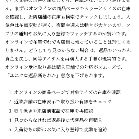
ん。まずは
オンライン
の商品ページでカラーとサイズの在庫
を
確認
し、近隣
店舗
の在庫も検索でチェックしましょう。人
気色は在庫変動が速く、夜間や週末は動きが大きいので、ア
プリの
通知
やお気に入り登録でウォッチするのが賢いです。
オンラインで在庫切れでも店舗に残っていることは珍しくあ
りません。どうしても見つからない場合は、返品でいったん
資金を戻し、同等アイテムを再購入する手順が現実的です。
オンライン受け取り品は購入店舗での対応がスムーズで、
「ユニクロ返品断られた」懸念を下げられます。
オンラインの商品ページで対象サイズの在庫を確認
近隣店舗の在庫表示で取り扱い有無をチェック
取り置きや来店前
電話
で在庫を再確認
見つからなければ返品後に代替品を再購入
入荷待ちの際はお気に入り登録で変動を追跡