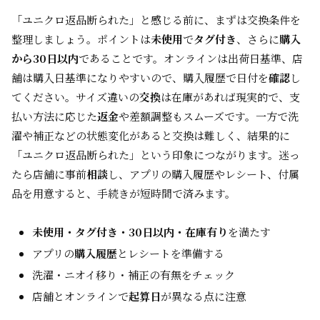
「ユニクロ返品断られた」と感じる前に、まずは交換条件を
整理しましょう。ポイントは
未使用
で
タグ付き
、さらに
購入
から30日以内
であることです。オンラインは出荷日基準、店
舗は購入日基準になりやすいので、購入履歴で日付を
確認
し
てください。サイズ違いの
交換
は在庫があれば現実的で、支
払い方法に応じた
返金
や差額調整もスムーズです。一方で洗
濯や補正などの状態変化があると交換は難しく、結果的に
「ユニクロ返品断られた」という印象につながります。迷っ
たら店舗に事前
相談
し、アプリの購入履歴やレシート、付属
品を用意すると、手続きが短時間で済みます。
未使用・タグ付き・30日以内・在庫有り
を満たす
アプリの
購入履歴
とレシートを準備する
洗濯・ニオイ移り・補正の有無をチェック
店舗とオンラインで
起算日
が異なる点に注意