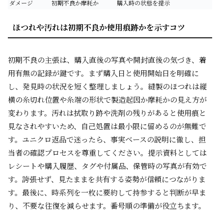
ダメージ
初期不良か摩耗か
購入時の状態を提示
ほつれや汚れは初期不良か使用痕跡かを示すコツ
初期不良の主張は、購入直後の写真や開封直後の気づき、着
用有無の記録が鍵です。まず購入日と使用開始日を明確に
し、発見時の状況を短く整理しましょう。縫製のほつれは縦
横の糸切れ位置や糸端の形状で製造起因か摩耗かの見え方が
変わります。汚れは拭取り跡や洗剤の残りがあると使用痕と
見なされやすいため、自己処置は最小限に留めるのが無難で
す。ユニクロ返品で迷ったら、事実ベースの説明に徹し、担
当者の確認プロセスを尊重してください。提示資料としては
レシートや購入履歴、タグや付属品、保管時の写真が有効で
す。誇張せず、見たままを共有する姿勢が信頼につながりま
す。最後に、時系列を一枚に要約して持参すると判断が早ま
り、不要な往復を減らせます。番号順の準備が役立ちます。