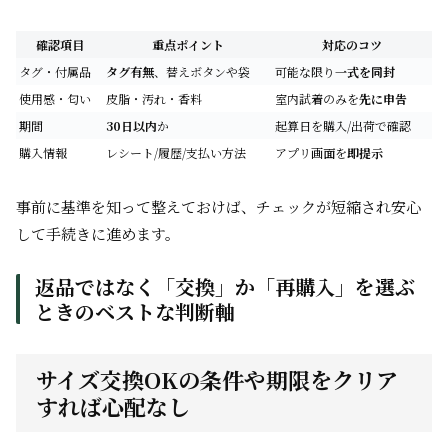
確認項目
重点ポイント
対応のコツ
タグ・付属品
タグ有無
、替えボタンや袋
可能な限り
一式を同封
使用感・匂い
皮脂・汚れ・香料
室内試着のみを
先に申告
期間
30日以内
か
起算日を購入/出荷で確認
購入情報
レシート/履歴/支払い方法
アプリ画面を
即提示
事前に基準を知って整えておけば、チェックが短縮され安心
して手続きに進めます。
返品ではなく「交換」か「再購入」を選ぶ
ときのベストな判断軸
サイズ交換OKの条件や期限をクリア
すれば心配なし