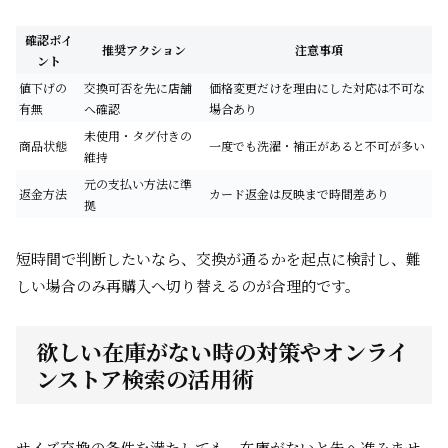
確認ポイ
推奨アクション
注意事項
ント
値下げの
交換可否を先に店舗
価格変更だけを理由にした対応は不可な
有無
へ確認
場合あり
未使用・タグ付きの
商品状態
一度でも洗濯・補正があると不可が多い
維持
元の支払い方法に準
返金方法
カード返金は反映まで時間差あり
拠
短時間で判断したいなら、交換が通るかを起点に検討し、難
しい場合のみ再購入へ切り替えるのが合理的です。
欲しい在庫がない時の対策やオンライ
ンストア検索の活用術
サイズ交換の条件を満たしても、在庫がないと先へ進みませ