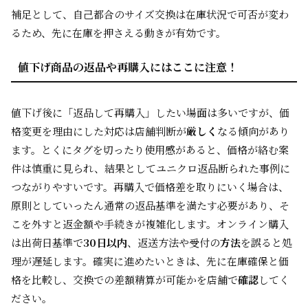
補足として、自己都合のサイズ交換は在庫状況で可否が変わ
るため、先に在庫を押さえる動きが有効です。
値下げ商品の返品や再購入にはここに注意！
値下げ後に「返品して再購入」したい場面は多いですが、価
格変更を理由にした対応は店舗判断が
厳しく
なる傾向があり
ます。とくにタグを切ったり使用感があると、価格が絡む案
件は慎重に見られ、結果としてユニクロ返品断られた事例に
つながりやすいです。再購入で価格差を取りにいく場合は、
原則としていったん通常の返品基準を満たす必要があり、そ
こを外すと返金額や手続きが複雑化します。オンライン購入
は出荷日基準で
30日以内
、返送方法や受付の
方法
を誤ると処
理が遅延します。確実に進めたいときは、先に在庫確保と価
格を比較し、交換での差額精算が可能かを店舗で
確認
してく
ださい。