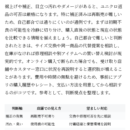
裾上げや補正、目立つ汚れやダメージがあると、ユニクロ返
品の可否は厳格になります。特に補正済みは再販売が難しい
ため、自己都合では通りにくいのが通例です。まずは初期不
良の可能性を冷静に切り分け、購入直後の状態と現在の状態
を比較できる情報を揃えましょう。自己都合で難しいと判断
されたときは、サイズ交換や同一商品の代替提案を相談し、
在庫がなければ修理相談や別アイテムへの買い替え検討が現
実的です。オンライン購入で断られた場合でも、受け取り店
舗やカスタマー窓口に状況を再説明すると選択肢が増えるこ
とがあります。費用や時間の無駄を避けるため、事前にアプ
リの購入履歴やレシート、支払い方法を用意してから相談す
るのがコツです。参考として、判断視点を整理します。
判断軸
店舗での見え方
望ましい対応
補正の有無
再販売不可寄り
交換や修理可否を先に相談
汚れ・臭い
使用痕の可能性
付着経緯と保管環境を説明