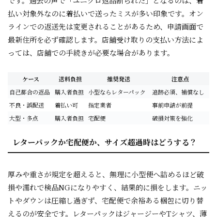
です。過去の声で「ユニクロ返品断られた」となるのは、着
払い対象外なのに着払いで送ったミスが多い印象です。オン
ラインでの返送先は変更されることがあるため、申請画面で
最新住所を必ず確認します。店舗受け取りの支払い方法によ
っては、店舗での手続きが必要な場合があります。
ケース
送料負担
推奨発送
注意点
自己都合の返品
購入者負担
小型ならレターパック
追跡必須、補償なし
不良・誤配送
着払い可
指定業者
事前申請が前提
大型・多点
購入者負担
宅配便
破損対策を強化
レターパックか宅配便か、サイズ超過時はどうする？
厚みや重さが規定を超えると、無理に小型便へ詰めるほど破
損や濡れで検品NGになりやすく、結果的に損をします。ニッ
トやダウンは圧縮し過ぎず、宅配便で余裕ある梱包に切り替
えるのが安全です。レターパックはジャージーやTシャツ、薄