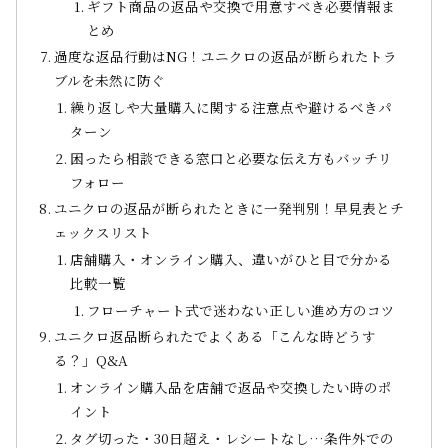
ギフト商品の返品や交換で用意すべき必要情報ま
とめ
過度な返品行動はNG！ユニクロの返品が断られたトラ
ブルを未然に防ぐ
繰り返しや大量購入に関する注意点や避けるべきパ
ターン
困ったら相談できる窓口と必要な伝え方もバッチリ
フォロー
ユニクロの返品が断られたときに一発判別！早見表とチ
ェックスリスト
店舗購入・オンライン購入、違いがひと目で分かる
比較一覧
フローチャート式で迷わない正しい進め方のコツ
ユニクロ返品断られたでよくある「こんな時どうす
る？」Q&A
オンライン購入品を店舗で返品や交換したい時のポ
イント
タグ切った・30日超え・レシートなし…条件外での