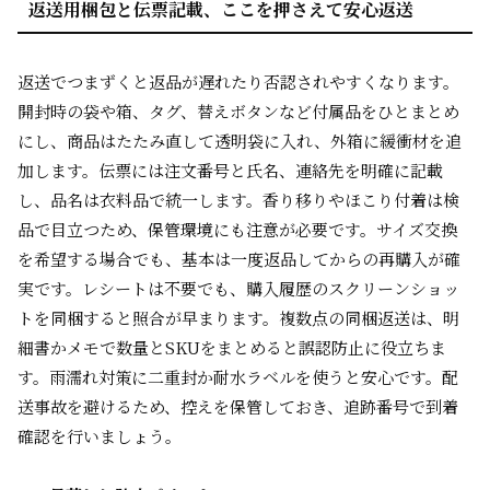
返送用梱包と伝票記載、ここを押さえて安心返送
返送でつまずくと返品が遅れたり否認されやすくなります。
開封時の袋や箱、タグ、替えボタンなど付属品をひとまとめ
にし、商品はたたみ直して透明袋に入れ、外箱に緩衝材を追
加します。伝票には注文番号と氏名、連絡先を明確に記載
し、品名は衣料品で統一します。香り移りやほこり付着は検
品で目立つため、保管環境にも注意が必要です。サイズ交換
を希望する場合でも、基本は一度返品してからの再購入が確
実です。レシートは不要でも、購入履歴のスクリーンショッ
トを同梱すると照合が早まります。複数点の同梱返送は、明
細書かメモで数量とSKUをまとめると誤認防止に役立ちま
す。雨濡れ対策に二重封か耐水ラベルを使うと安心です。配
送事故を避けるため、控えを保管しておき、追跡番号で到着
確認を行いましょう。