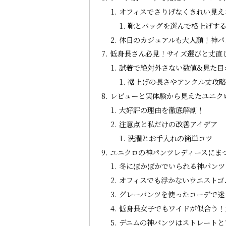
オフィスでさりげなくきれい見え
靴とバッグを選んで格上げす
休日のカジュアルも大人顔！神パ
低身長さん必見！サイズ選びと丈直
試着で絶対外さない数値&見た目
裾上げの長さやアンクル丈攻
レビューと実体験から見えたユニク
大好評の理由を徹底解剖！
注意点と私だけの改善アイデア
洗濯とお手入れの簡単コツ
ユニクロの神パンツレディースにま
冬にぽかぽかでいられる神パンツ
オフィスでも浮かないウエストゴ
グレーパンツを使ったコーデで迷
低身長女子でもワイドが似合う！
デニムの神パンツはストレートと