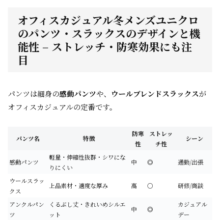
オフィスカジュアル冬メンズユニクロ
のパンツ・スラックスのデザインと機
能性 – ストレッチ・防寒効果にも注
目
パンツは細身の
感動パンツ
や、
ウールブレンドスラックス
が
オフィスカジュアルの定番です。
防寒
ストレッ
パンツ名
特徴
シーン
性
チ性
軽量・伸縮性抜群・シワにな
感動パンツ
中
◎
通勤/出張
りにくい
ウールスラッ
上品素材・適度な厚み
高
○
研修/商談
クス
アンクルパン
くるぶし丈・きれいめシルエ
カジュアル
中
◎
ツ
ット
デー