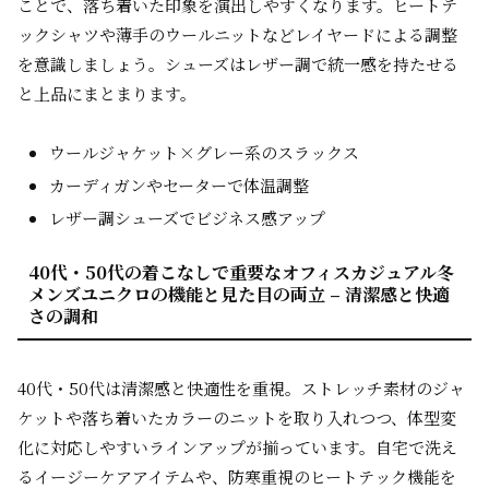
ことで、落ち着いた印象を演出しやすくなります。ヒートテ
ックシャツや薄手のウールニットなどレイヤードによる調整
を意識しましょう。シューズはレザー調で統一感を持たせる
と上品にまとまります。
ウールジャケット×グレー系のスラックス
カーディガンやセーターで体温調整
レザー調シューズでビジネス感アップ
40代・50代の着こなしで重要なオフィスカジュアル冬
メンズユニクロの機能と見た目の両立 – 清潔感と快適
さの調和
40代・50代は
清潔感
と
快適性
を重視。ストレッチ素材のジャ
ケットや落ち着いたカラーのニットを取り入れつつ、体型変
化に対応しやすいラインアップが揃っています。自宅で洗え
るイージーケアアイテムや、防寒重視のヒートテック機能を