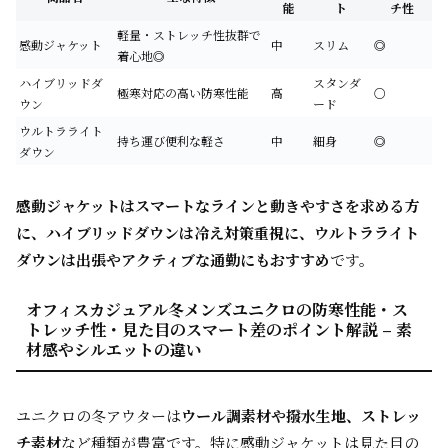
能
ト
チ性
軽量・ストレッチ性抜群で
感動ジャケット
中
スリム
◎
着心地◎
ハイブリッドダ
スタンダ
極寒対応の高い防寒性能
高
○
ウン
ード
ウルトラライト
持ち運び便利な軽さ
中
細身
◎
ダウン
感動ジャケットはスマートなラインと動きやすさを求める方
に、ハイブリッドダウンは冷え対策重視に、ウルトラライト
ダウンは出張やアクティブな通勤にもおすすめ
です。
オフィスカジュアル冬メンズユニクロの防寒性能・ス
トレッチ性・見た目のスマート差のポイント解説 – 素
材感やシルエットの違い
ユニクロの冬アウターは
ウール調素材や撥水生地、ストレッ
チ素材
など種類が豊富です。特に感動ジャケットは見た目の