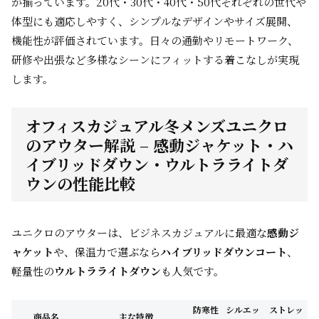
が揃っています。20代・30代・40代・50代それぞれの世代や
体型にも適応しやすく、シンプルなデザインやサイズ展開、
機能性が評価されています。日々の通勤やリモートワーク、
研修や出張など多様なシーンにフィットする着こなしが実現
します。
オフィスカジュアル冬メンズユニクロ
のアウター解説 – 感動ジャケット・ハ
イブリッドダウン・ウルトラライトダ
ウンの性能比較
ユニクロのアウターは、ビジネスカジュアルに最適な
感動ジ
ャケット
や、保温力で選ぶなら
ハイブリッドダウンコート
、
軽量性の
ウルトラライトダウン
も人気です。
防寒性
シルエッ
ストレッ
商品名
主な特徴