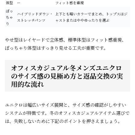
体型
ー
フィット感を重視
ぽっ
ハイブリッドダウン・
上下とも暗いカラーでまとめ、トップスはジ
ちゃ
ストレッチパンツ
ャストまたはややゆったりを選ぶ
り
やせ型は
レイヤード
で立体感、標準体型は
フィット感重視
、
ぽっちゃり体型は
すっきり見せ
る工夫が重要です。
オフィスカジュアル冬メンズユニクロ
のサイズ感の見極め方と返品交換の実
用的な流れ
ユニクロは幅広いサイズ展開と、サイズ感の確認がしやすい
システムが特徴です。冬のオフィスカジュアルアイテム選びで
は、失敗しないために下記のポイントを押さえましょう。