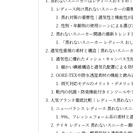
蒸れないスニーカーはレディースおすすめ
レディース向け蒸れないスニーカーの需
蒸れ対策の重要性｜通気性と機能性が
性別・年齢別の使用シーンによる選び
蒸れないスニーカー関連の最新トレンド
「蒸れないスニーカー レディース お
通気性重視の素材と構造｜蒸れないスニー
通気性に優れたメッシュ・キャンバス生
細かい繊維構造と通気孔配置による効
GORE-TEXや防水透湿素材の機能と飲
雨天対応モデルのメリット・デメリッ
靴内の抗菌・防臭機能付きインソールや
人気ブランド徹底比較｜レディース蒸れな
ニューバランス レディース 蒸れないス
996、フレッシュフォーム系の素材と
ナイキ レディース 蒸れないスニーカー
クッション性・軽量設計と通気性を両