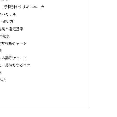
で｜予算別おすすめスニーカー
スパモデル
い買い方
差異と選定基準
比較表
び方診断チャート
表
する診断チャート
れ・長持ちするコツ
本
ス法