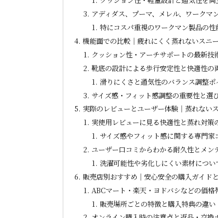
アディダス、プーマ、メレル、ワークマ
特にコスパ重視のワークマン製品の性
機能面での比較｜疲れにくく蒸れないスニ
クッション性・アーチサポートの最新技
靴底の設計による歩行安定性と快適性の
滑りにくさと通気性のバランス調整ポ
サイズ感・フィット感調整の重要性と選
実際のレビューとユーザー体験｜蒸れないス
実使用レビューに見る快適性と蒸れ対策
サイズ感やフィット感に関する専門家
ユーザー口コミからわかる耐久性とメン
洗濯可能性や劣化しにくい素材につい
販売店別おすすめ｜安心安全の購入ガイド
ABCマート・楽天・ヨドバシなどの価格
販売場所ごとの特徴と購入特典の違い
オンライン購入時の注意点と返品・交換