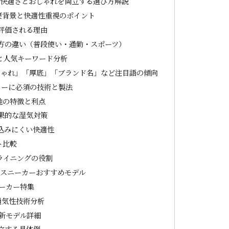
｜快適さとおしゃれを両立する選び方解説
要背景と快適性重視のポイント
評価される理由
方の違い（普段使い・通勤・スポーツ）
と人気キーワード分析
しゃれ」「厚底」「ブランド名」など注目語の傾向
カーに必須の技術と製法
地の特徴と利点
果的な湿気対策
み込みにくい快適性
ト比較
ライニングの役割
いスニーカーおすすめモデル
ニーカー特集
通気性技術分析
最新モデル詳細
立する具体例