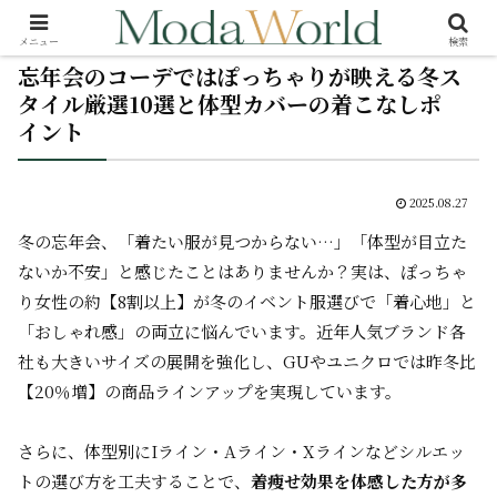
メニュー
検索
忘年会のコーデではぽっちゃりが映える冬ス
タイル厳選10選と体型カバーの着こなしポ
イント
2025.08.27
冬の忘年会、「着たい服が見つからない…」「体型が目立た
ないか不安」と感じたことはありませんか？実は、ぽっちゃ
り女性の約【8割以上】が冬のイベント服選びで「着心地」と
「おしゃれ感」の両立に悩んでいます。近年人気ブランド各
社も大きいサイズの展開を強化し、GUやユニクロでは昨冬比
【20％増】の商品ラインアップを実現しています。
さらに、体型別にIライン・Aライン・Xラインなどシルエッ
トの選び方を工夫することで、
着痩せ効果を体感した方が多