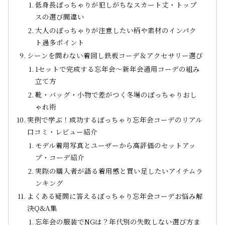
低身長ぽっちゃりが犯しがちなスカート丈・トップ
スの選び間違い
大人のぽっちゃりが注意したい柄や素材のインパク
ト過多ポイント
シーンを問わない着回し鉄板コーデ＆アクセサリー選び
1セットで完成する忘年会～新年会通用コーデの組み
立て方
靴・バッグ・小物で差がつく冬場のぽっちゃりおし
ゃれ術
実例で学ぶ！成功するぽっちゃり忘年会コーデのリアル
口コミ・レビュー紹介
モデル着用写真とユーザーから高評価のセットアッ
プ・コーデ紹介
実際の購入者が語る着用感と買い足したいアイテムラ
ンキング
よくある疑問に答えるぽっちゃり忘年会コーデお悩み解
決Q&A集
忘年会の服装でNGは？年代別の失敗しない選び方ま