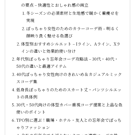
の要点 – 快適性とおしゃれ感の両立
冬シーズンの必須素材と生地感で暖かく着痩せを
実現
ぽっちゃり女性のためのカラーコーデ術 – 明るく
顔映り良く魅せる色選び
体型別おすすめシルエット – Iライン、Aライン、Xラ
インの違いと効果的使い分け
年代別ぽっちゃり忘年会コーデ攻略法 – 30代・40代・
50代の違いと最適アイテム
40代ぽっちゃり女性向けのきれいめ＆カジュアルミック
スコーデ集
低身長ぽっちゃりのためのスカート丈・パンツシルエッ
トの具体例
30代・50代向けの体型カバー重視コーデ提案と上品な色
使いのポイント
TPO別に選ぶ！職場・ホテル・友人との忘年会でぽっち
ゃりファッション