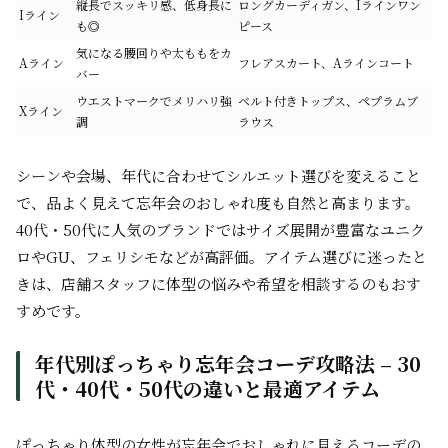
縦長でスッキリ感、低身長に
ロングカーディガン、Iラインワン
Iライン
も◎
ピース
気になる腰回りや太ももをカ
Aライン
フレアスカート、Aラインコート
バー
ウエストマークでメリハリ強
ベルト付きトップス、ペプラムブ
Xライン
調
ラウス
シーンや会場、年代に合わせてシルエット選びを変えること
で、品よく見えて忘年会のおしゃれ度も自然と高まります。
40代・50代に人気のブランドではサイズ展開が豊富なユニク
ロやGU、フェリシモなどが高評価。アイテム選びに迷ったと
きは、店舗スタッフに体型の悩みや希望を相談するのもおす
すめです。
年代別ぽっちゃり忘年会コーデ攻略法 – 30
代・40代・50代の違いと最適アイテム
ぽっちゃり体型の女性が忘年会でおしゃれに見えるコーデの