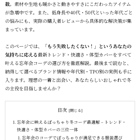
数
。素材や生地も暖かさと動きやすさにこだわったアイテム
が急増中です。また、低身長や40代・50代といった年代ごと
の悩みにも、実際の購入者レビューから具体的な解決策が集
まっています。
このページでは、
「もう失敗したくない！」というあなたの
気持ちに応える
最新トレンド・快適さ・体型カバーをすべて
叶える忘年会コーデの選び方を徹底解説。最後まで読むと、
納得して選べるブランド情報や年代別・TPO別の実例も手に
入ります。理想の一着と出会い、あなたらしいおしゃれで冬
の主役を目指しませんか？
目次
忘年会に映えるぽっちゃり冬コーデ最適解 – トレンド・
快適さ・体型カバーの三位一体
忘年会のコーデでぽっちゃりが満足できる服装選び