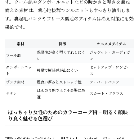
す。ウール混やダンボールニットなどの暖かさと軽さを兼ね
備えた素材は、着心地抜群でシルエットもすっきり演出しま
す。裏起毛パンツやフリース裏地のアイテムは冷え対策にも効
果的です。
素材
特徴
オススメアイテム
保温性が高く型くずれしにく
ジャケット・カーディガ
ウール混
い
ン
ダンボールニッ
セットアップ・ワンピー
軽量で膨張感が出にくい
ト
ス
ポンチ素材
程良い厚みとストレッチ性
テーパードパンツ
ほんのり艶でホテル会場に最
サテン
スカート・ブラウス
適
ぽっちゃり女性のためのカラーコーデ術 – 明るく顔映
り良く魅せる色選び
“暗い色ばかり”ではなく、
明るいトーンやベージュ・ブルー