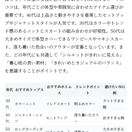
コツは、年代ごとの体型や雰囲気に合わせたアイテム選びが
重要です。40代は上品さと動きやすさを重視したセットアッ
プやジャケットスタイルが人気です。30代はカラーやトレン
ド感のあるニットとスカートの組み合わせが好相性。50代は
大きめサイズで体型カバーできるワンピースやマキシスカー
ト、落ち着いた色合いのアウターが定番となっています。ま
た、どの年代にも共通して「シルエットがきれいに見える」
「着心地の良い素材」「きれいめとカジュアルのバランス」
を意識することがポイントです。
おすすめボトム
トレンドポイン
避けたいNG
年代
おすすめトップス
ス
ト
例
30
タイトすぎる
カラーニット
フレアスカート
明るめカラー
代
服
40
ジャケット・シャ
落ち着いたカラ
セットアップ
派手すぎる柄
代
ツ
ー
50
ロングカーディガ
大きめすぎる
マキシスカート
体型カバー