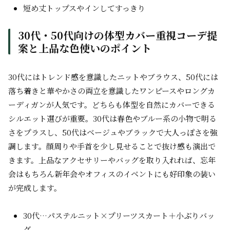
短め丈トップスやインしてすっきり
30代・50代向けの体型カバー重視コーデ提
案と上品な色使いのポイント
30代にはトレンド感を意識したニットやブラウス、50代には
落ち着きと華やかさの両立を意識したワンピースやロングカ
ーディガンが人気です。どちらも体型を自然にカバーできる
シルエット選びが重要。30代は春色やブルー系の小物で明る
さをプラスし、50代はベージュやブラックで大人っぽさを強
調します。顔周りや手首を少し見せることで抜け感も演出で
きます。上品なアクセサリーやバッグを取り入れれば、忘年
会はもちろん新年会やオフィスのイベントにも好印象の装い
が完成します。
30代…パステルニット×プリーツスカート＋小ぶりバッ
グ