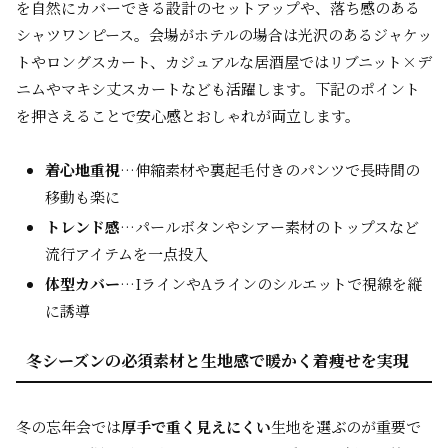
を自然にカバーできる設計のセットアップや、落ち感のある
シャツワンピース。会場がホテルの場合は光沢のあるジャケッ
トやロングスカート、カジュアルな居酒屋ではリブニット×デ
ニムやマキシ丈スカートなども活躍します。下記のポイント
を押さえることで安心感とおしゃれが両立します。
着心地重視
…伸縮素材や裏起毛付きのパンツで長時間の
移動も楽に
トレンド感
…パールボタンやシアー素材のトップスなど
流行アイテムを一点投入
体型カバー
…IラインやAラインのシルエットで視線を縦
に誘導
冬シーズンの必須素材と生地感で暖かく着痩せを実現
冬の忘年会では
厚手で重く見えにくい
生地を選ぶのが重要で