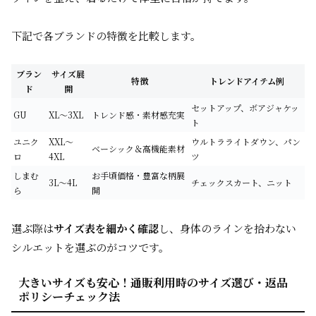
下記で各ブランドの特徴を比較します。
ブラン
サイズ展
特徴
トレンドアイテム例
ド
開
セットアップ、ボアジャケッ
GU
XL～3XL
トレンド感・素材感充実
ト
ユニク
XXL～
ウルトラライトダウン、パン
ベーシック＆高機能素材
ロ
4XL
ツ
しまむ
お手頃価格・豊富な柄展
3L～4L
チェックスカート、ニット
ら
開
選ぶ際は
サイズ表を細かく確認
し、身体のラインを拾わない
シルエットを選ぶのがコツです。
大きいサイズも安心！通販利用時のサイズ選び・返品
ポリシーチェック法