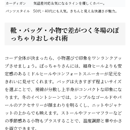
カーディガン
気温差対応＆気になるラインを優しくカバー。
パンツスタイル
50代・40代にも人気。きちんと見え＆快適さが魅力。
靴・バッグ・小物で差がつく冬場のぽ
っちゃりおしゃれ術
コーデ全体が決まったら、小物選びで印象をワンランクアッ
プさせましょう。ぽっちゃりさんには、細身ヒールよりも安
定感のあるミドルヒールやコンフォートスニーカーが足元を
きれいに見せてくれます。バッグは大きすぎず程よいサイズ
を選ぶことで、視線が分散し上半身がコンパクトな印象にな
ります。冬のイベントシーンでは、シンプルなゴールドやパ
ールのアクセサリーが顔まわりを明るくし、ニットやジャケ
ットの上からでも映えます。ストールやファーマフラーなど
の季節感ある小物もプラスすることで、温度調節と華やかさ
を両立できます。