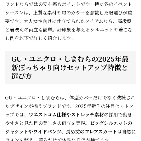
ランドならではの安心感もポイントです。特に冬のイベント
シーズンは、上質な素材や旬のカラーを意識した服選びが重
要です。大人女性向けに仕立てられたアイテムなら、高級感
と着映えの両立も簡単。好印象を与えるシルエットや着こな
し例を以下で詳しく紹介します。
GU・ユニクロ・しまむらの2025年最
新ぽっちゃり向けセットアップ特徴と
選び方
GU・ユニクロ・しまむらは、体型カバーだけでなく洗練され
たデザインが揃うブランドです。2025年新作の注目セットア
ップでは、
ウエストゴム仕様やストレッチ素材
の採用で動き
やすさと見た目の美しさの両立を実現。
ビッグシルエットの
ジャケットやワイドパンツ、長め丈のフレアスカート
は自然に
ラインを整え、着るだけで体型に自信が持てます。