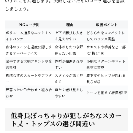
いずれにも共通します。失敗しないためのコーデ選びを意識
しましょう。
NGコーデ例
理由
改善ポイント
ボリューム過多なニット＋ワ
上下で膨張し大き
どちらかをコンパクトに
イドパンツ
く見えやすい
してバランス調整
身体のラインを過度に隠しす
全体がもたつき野
ウエストや手首など一部
ぎるオーバーサイズ
暮ったい印象
に”抜け”を
派手すぎる大柄プリントや光
体型が強調されや
小柄なパターンやマット
沢素材
すい
素材に変更
極端な丈のスカートやアウタ
スタイルが悪く見
膝下丈やヒップが隠れる
ー
える
長さが◎
野暮ったい色合わせ・組み合
重たく老け見えし
トーンを揃えて清潔感UP
わせ
やすい
低身長ぽっちゃりが犯しがちなスカー
ト丈・トップスの選び間違い