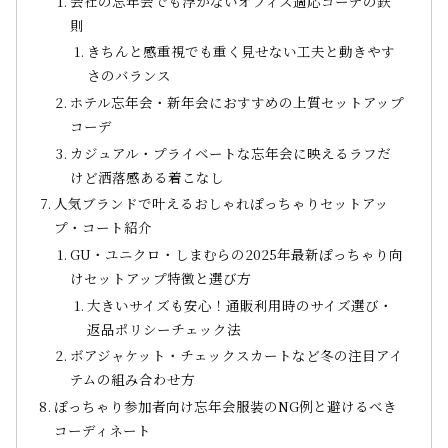
会社の忘年会でも浮かないオフィス適応コーデの鉄
則
きちんと感重視でも重く見せない工夫と動きやす
さのバランス
ホテル忘年会・新年会におすすめの上質セットアップ
コーデ
カジュアル・プライベートな忘年会に映えるラフだ
けど洒落感ある着こなし
人気ブランドで叶えるおしゃれぽっちゃりセットアッ
プ・コート紹介
GU・ユニクロ・しまむらの2025年最新ぽっちゃり向
けセットアップ特徴と選び方
大きいサイズも安心！通販利用時のサイズ選び・
返品ポリシーチェック法
ボアジャケット・チェックスカートなど冬の注目アイ
テムの組み合わせ方
ぽっちゃり参加者向け忘年会服装のNG例と避けるべき
コーディネート