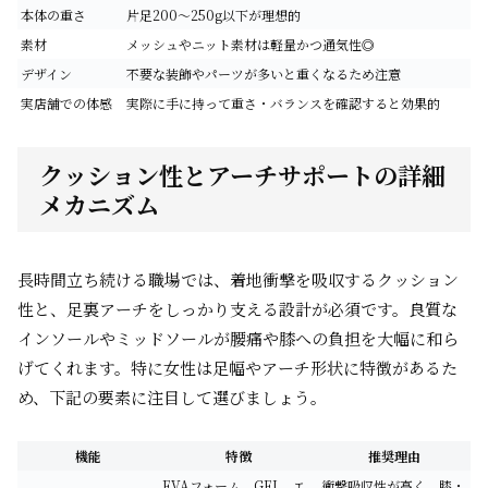
本体の重さ
片足200～250g以下が理想的
素材
メッシュやニット素材は軽量かつ通気性◎
デザイン
不要な装飾やパーツが多いと重くなるため注意
実店舗での体感
実際に手に持って重さ・バランスを確認すると効果的
クッション性とアーチサポートの詳細
メカニズム
長時間立ち続ける職場では、着地衝撃を吸収するクッション
性と、足裏アーチをしっかり支える設計が必須です。良質な
インソールやミッドソールが腰痛や膝への負担を大幅に和ら
げてくれます。特に女性は足幅やアーチ形状に特徴があるた
め、下記の要素に注目して選びましょう。
機能
特徴
推奨理由
EVAフォーム、GEL、エ
衝撃吸収性が高く、膝・