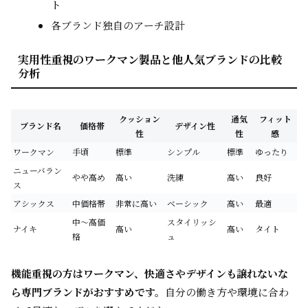
ト
各ブランド独自のアーチ設計
実用性重視のワークマン製品と他人気ブランドの比較
分析
クッション
通気
フィット
ブランド名
価格帯
デザイン性
性
性
感
ワークマン
手頃
標準
シンプル
標準
ゆったり
ニューバラン
やや高め
高い
洗練
高い
良好
ス
アシックス
中価格帯
非常に高い
ベーシック
高い
最適
中～高価
スタイリッシ
ナイキ
高い
高い
タイト
格
ュ
機能重視の方はワークマン、快適さやデザインも譲れないな
ら専門ブランドがおすすめです。
自分の働き方や環境に合わ