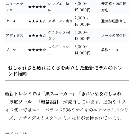
ニューバラ
シンプル・幅
8,000〜
安定感・幅広足
★★★★★
ンス
広
15,000円
対応
7,000〜
ナイキ
★★★★☆
スポーティ寄り
通気&軽量特化
16,000円
クラシック/モ
6,000〜
アディダス
★★★★☆
ソールの耐久性
ダン
13,000円
スタイリッシ
6,000〜
プーマ
★★★★☆
柔軟ソール
ュ
14,000円
おしゃれさと疲れにくさを両立した最新モデルのトレ
ンド傾向
最新トレンドでは「黒スニーカー」「きれいめ＆おしゃれ」
「厚底ソール」「軽量設計」
が流行しています。通勤やオフ
ィス使いではニューバランス996やナイキのエアマックスシリ
ーズ、アディダスのスタンスミスなどが支持されています。
ポイントは