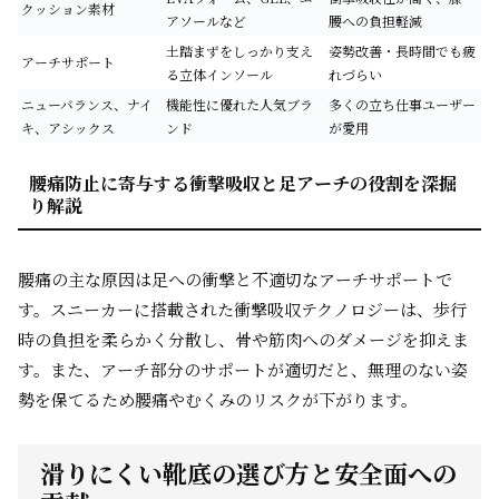
クッション素材
アソールなど
腰への負担軽減
土踏まずをしっかり支え
姿勢改善・長時間でも疲
アーチサポート
る立体インソール
れづらい
ニューバランス、ナイ
機能性に優れた人気ブラ
多くの立ち仕事ユーザー
キ、アシックス
ンド
が愛用
腰痛防止に寄与する衝撃吸収と足アーチの役割を深掘
り解説
腰痛の主な原因は足への衝撃と不適切なアーチサポートで
す。スニーカーに搭載された衝撃吸収テクノロジーは、歩行
時の負担を柔らかく分散し、骨や筋肉へのダメージを抑えま
す。また、アーチ部分のサポートが適切だと、無理のない姿
勢を保てるため腰痛やむくみのリスクが下がります。
滑りにくい靴底の選び方と安全面への