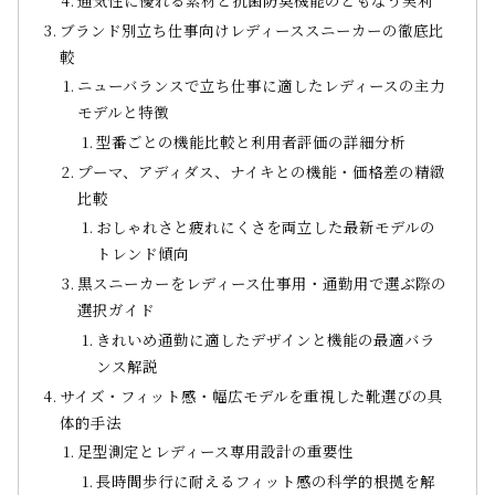
通気性に優れる素材と抗菌防臭機能のともなう実利
ブランド別立ち仕事向けレディーススニーカーの徹底比
較
ニューバランスで立ち仕事に適したレディースの主力
モデルと特徴
型番ごとの機能比較と利用者評価の詳細分析
プーマ、アディダス、ナイキとの機能・価格差の精緻
比較
おしゃれさと疲れにくさを両立した最新モデルの
トレンド傾向
黒スニーカーをレディース仕事用・通勤用で選ぶ際の
選択ガイド
きれいめ通勤に適したデザインと機能の最適バラ
ンス解説
サイズ・フィット感・幅広モデルを重視した靴選びの具
体的手法
足型測定とレディース専用設計の重要性
長時間歩行に耐えるフィット感の科学的根拠を解