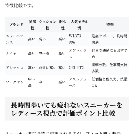
特徴比較です。
通気
クッション
耐久
人気モデル
ブランド
特徴
性
性
性
例
ニューバラ
WL373、
足裏サポート、長時間
高い
高い
高い
ンス
996
快適
エアマック
軽量で通勤にもおすす
ナイキ
高い
中〜高
高い
ス
め
衝撃分散、仕事用支持
アシックス
高い
非常に高い
高い
GEL-PTG
多数
中〜
アスレシュ
低価格と耐久力、洗濯
ワークマン
中
高い
高
ーズ
OK
長時間歩いても疲れないスニーカーを
レディース視点で評価ポイント比較
スニーカー選びで特に重視されるのが、
フィット感・軽量