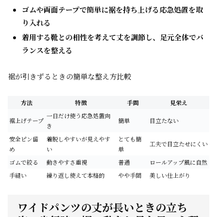
ゴムや両面テープで簡単に裾を持ち上げる応急処置を取
り入れる
着用する靴との相性を考えて丈を調節し、足元全体でバ
ランスを整える
裾が引きずるときの簡単な整え方比較
方法
特徴
手間
見栄え
一日だけ使う応急処置向
裾上げテープ
簡単
目立たない
き
安全ピン留
着脱しやすいが見えやす
とても簡
工夫で目立たせにくい
め
い
単
ゴムで絞る
動きやすさ重視
普通
ロールアップ風に自然
手縫い
繰り返し使えて本格的
やや手間
美しい仕上がり
ワイドパンツの丈が長いときの立ち