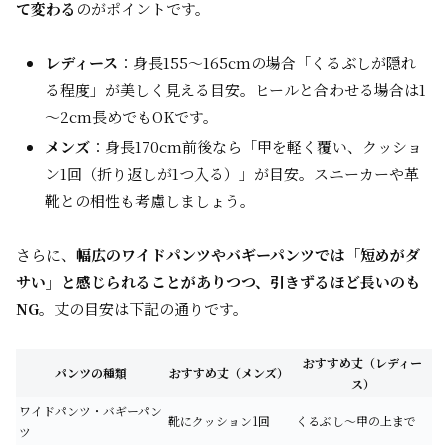
て変わる
のがポイントです。
レディース
：身長155～165cmの場合「くるぶしが隠れ
る程度」が美しく見える目安。ヒールと合わせる場合は1
～2cm長めでもOKです。
メンズ
：身長170cm前後なら「甲を軽く覆い、クッショ
ン1回（折り返しが1つ入る）」が目安。スニーカーや革
靴との相性も考慮しましょう。
さらに、
幅広のワイドパンツやバギーパンツでは「短めがダ
サい」と感じられることがありつつ、引きずるほど長いのも
NG
。丈の目安は下記の通りです。
おすすめ丈（レディー
パンツの種類
おすすめ丈（メンズ）
ス）
ワイドパンツ・バギーパン
靴にクッション1回
くるぶし～甲の上まで
ツ