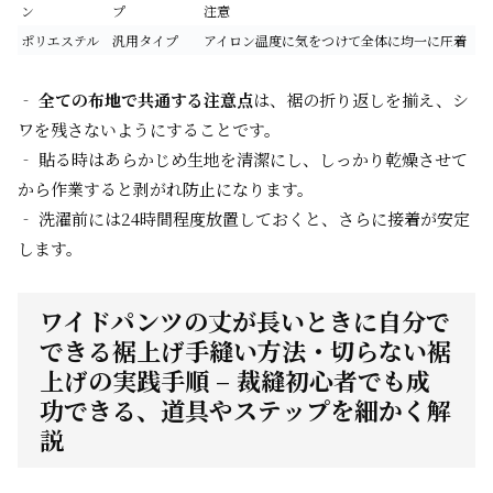
ン
プ
注意
ポリエステル
汎用タイプ
アイロン温度に気をつけて全体に均一に圧着
‐
全ての布地で共通する注意点
は、裾の折り返しを揃え、シ
ワを残さないようにすることです。
‐ 貼る時はあらかじめ生地を清潔にし、しっかり乾燥させて
から作業すると剥がれ防止になります。
‐ 洗濯前には24時間程度放置しておくと、さらに接着が安定
します。
ワイドパンツの丈が長いときに自分で
できる裾上げ手縫い方法・切らない裾
上げの実践手順 – 裁縫初心者でも成
功できる、道具やステップを細かく解
説