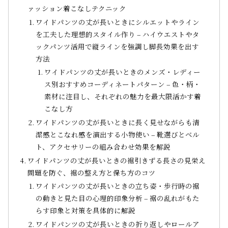
ァッション着こなしテクニック
ワイドパンツの丈が長いときにシルエットやライン
を工夫した理想的スタイル作り – ハイウエストやタ
ックパンツ活用で縦ラインを強調し脚長効果を出す
方法
ワイドパンツの丈が長いときのメンズ・レディー
ス別おすすめコーディネートパターン – 色・柄・
素材に注目し、それぞれの魅力を最大限活かす着
こなし方
ワイドパンツの丈が長いときに長く見せながらも清
潔感とこなれ感を演出する小物使い – 靴選びとベル
ト、アクセサリーの組み合わせ効果を解説
ワイドパンツの丈が長いときの裾引きずる長さの見栄え
問題を防ぐ、裾の整え方と保ち方のコツ
ワイドパンツの丈が長いときの立ち姿・歩行時の裾
の動きと見た目の心理的印象分析 – 裾の乱れがもた
らす印象と対策を具体的に解説
ワイドパンツの丈が長いときの折り返しやロールア