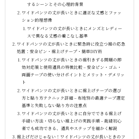
するシーンとその心理的背景
ワイドパンツの丈が長いときに適正な丈感とファッ
ション的理想像
ワイドパンツの丈が長いときにメンズとレディー
スで異なる丈感の着こなし基準
ワイドパンツの丈が長いときに緊急時に役立つ裾の応急
処置：安全ピン・裾上げテープ・簡単DIY術
ワイドパンツの丈が長いときの裾引きずる問題の即
効対応策と使用道具の特徴比較 – 安全ピン・ゴム・
両面テープの使い分けポイントとメリット・デメリッ
ト
ワイドパンツの丈が長いときに裾上げテープの選び
方と貼り方テクニック詳細 – 布地別の最適テープ選定
基準と失敗しない貼り方の注意点
ワイドパンツの丈が長いときに自分でできる裾上げ
手縫い方法・切らない裾上げの実践手順 – 裁縫初心
者でも成功できる、道具やステップを細かく解説
裾上げだけじゃない！ワイドパンツの丈が長いときのフ