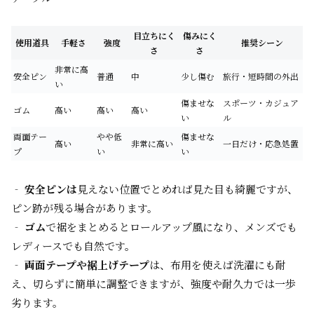
目立ちにく
傷みにく
使用道具
手軽さ
強度
推奨シーン
さ
さ
非常に高
安全ピン
普通
中
少し傷む
旅行・短時間の外出
い
傷ませな
スポーツ・カジュア
ゴム
高い
高い
高い
い
ル
両面テー
やや低
傷ませな
高い
非常に高い
一日だけ・応急処置
プ
い
い
‐
安全ピンは
見えない位置でとめれば見た目も綺麗ですが、
ピン跡が残る場合があります。
‐
ゴム
で裾をまとめるとロールアップ風になり、メンズでも
レディースでも自然です。
‐
両面テープや裾上げテープ
は、布用を使えば洗濯にも耐
え、切らずに簡単に調整できますが、強度や耐久力では一歩
劣ります。