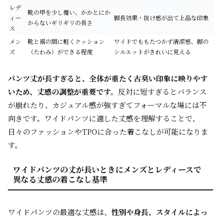
レデ
靴の甲を少し覆い、かかとにか
ィー
脚長効果・抜け感が出て上品な印象
からないギリギリの長さ
ス
メン
靴と裾の間に軽くクッション
ワイドでももたつかず清潔感、脚の
ズ
（たわみ）ができる程度
シルエットがきれいに見える
パンツ丈が長すぎると、全体が重たく古臭い印象に映りやす
いため、丈感の調整が重要です。
反対に短すぎるとバランス
が崩れたり、カジュアル感が強すぎてフォーマルな場には不
向きです。ワイドパンツに適した丈感を理解することで、
日々のファッションやTPOに合った着こなしが可能になりま
す。
ワイドパンツの丈が長いときにメンズとレディースで
異なる丈感の着こなし基準
ワイドパンツの最適な丈感は、
性別や身長、スタイルによっ