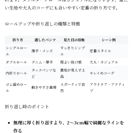
い生地や大人のコーデにも合いやすい定番の折り方です。
ロールアップや折り返しの種類と特徴
折り方
適したパンツ
見た目の印象
シーン例
シングルロー
すっきりシンプ
薄手・メンズ
定番スタイル
ル
ル
ダブルロール
デニム・厚手
程よい抜け感
大人・カジュアル
タックパンツな
裏地が見えず上
内折りロール
キレイめコーデ
ど
品
ゴム留めロー
スポーティで自
アウトドア・アクティ
動きやすさ重視
ル
然
ブ
折り返し時のポイント
無理に厚く折り返すより、2～3cm幅で綺麗なラインを
作る