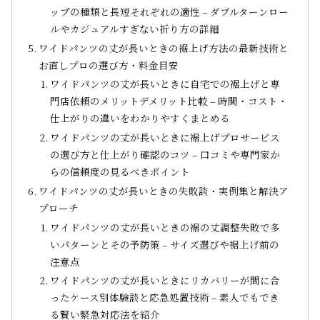
ップの種類と長短それぞれの適性 – ダブルターンロー
ルやカジュアルすぎない折り方の詳細
ワイドパンツの丈が長いときの裾上げ方法の最新技術と
お直しプロの選び方・料金目安
ワイドパンツの丈が長いときに自宅での裾上げと専
門店依頼のメリットデメリット比較 – 時間・コスト・
仕上がりの違いをわかりやすくまとめる
ワイドパンツの丈が長いときに裾上げプロサービス
の選び方と仕上がり確認のコツ – 口コミや専門家か
らの信頼度の見るべきポイント
ワイドパンツの丈が長いときの失敗談・実例集と解決ア
プローチ
ワイドパンツの丈が長いときの裾の丈調整失敗で多
いパターンとその予防策 – サイズ選びや裾上げ前の
注意点
ワイドパンツの丈が長いときにリカバリーが間に合
ったケース別体験談と応急処置技術 – 素人でもでき
る賢い緊急対応法を紹介