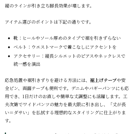
縦のラインが引き立ち脚長効果が増します。
アイテム選びのポイントは下記の通りです。
靴：ヒールやソール厚めのタイプで裾を引きずらない
ベルト：ウエストマークで着こなしにアクセントを
アクセサリー：縦長シルエットのピアスやネックレスで
統一感を演出
応急処置や裾引きずりを避ける方法には、
裾上げテープ
や安
全ピン、両面テープも便利です。デニムやバギーパンツにも応
用でき、1日だけのお直しや簡単な丈調整にも活躍します。工
夫次第でワイドパンツの魅力を最大限に引き出し、「丈が長
い＝ダサい」を払拭する理想的なスタイリングに仕上がりま
す。