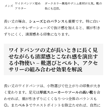
ワイドパンツ×短め
ダークカラー無地やデニム素材が人気。靴の
メンズ
アウター
色にも注目。
長い丈の場合、
シューズとのバランス
も重要です。特に白い
スニーカーやレザーシューズで抜け感を加えると、裾が引き
ずりにくく、清潔感ある印象になります。
ワイドパンツの丈が長いときに長く見
せながらも清潔感とこなれ感を演出す
る小物使い – 靴選びとベルト、アクセ
サリーの組み合わせ効果を解説
長い丈のワイドパンツは、小物選びで仕上がりの印象が大き
く変わります。足元は
厚底スニーカー
や
ソールの高い靴
を合
わせれば、裾が引きずりにくくなりつつ全体のバランスも
◎。また
ベルト
でウエストポイントを際立たせれば、自然に