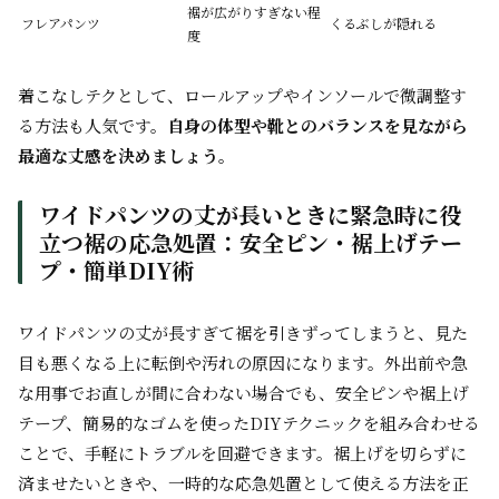
裾が広がりすぎない程
フレアパンツ
くるぶしが隠れる
度
着こなしテクとして、ロールアップやインソールで微調整す
る方法も人気です。
自身の体型や靴とのバランスを見ながら
最適な丈感を決めましょう。
ワイドパンツの丈が長いときに緊急時に役
立つ裾の応急処置：安全ピン・裾上げテー
プ・簡単DIY術
ワイドパンツの丈が長すぎて裾を引きずってしまうと、見た
目も悪くなる上に転倒や汚れの原因になります。外出前や急
な用事でお直しが間に合わない場合でも、安全ピンや裾上げ
テープ、簡易的なゴムを使ったDIYテクニックを組み合わせる
ことで、手軽にトラブルを回避できます。裾上げを切らずに
済ませたいときや、一時的な応急処置として使える方法を正