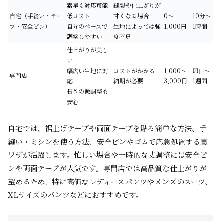
素早く対応可能
縫製や仕上がりが
自宅（手縫い・テー
低コスト
甘くなる場合
0〜
10分〜
プ・安全ピン）
自分のペースで
生地によっては強
1,000円
1時間
調整しやすい
度不足
仕上がりが美し
い
幅広い生地に対
コストがかかる
1,000〜
即日〜
専門店
応
納期が必要
3,000円
1週間
長さの微調整も
安心
自宅では、裾上げテープや両面テープを貼る簡単な方法、手
縫い・ミシンを使う方法、安全ピンやゴムで応急処置する裏
ワザが活躍します。忙しい場合や一時的な丈調整には安全ピ
ンや両面テープが人気です。専門店では高品質な仕上がりが
望めるため、特に高価なレディースパンツやメンズのスーツ、
XLサイズのパンツなどにおすすめです。