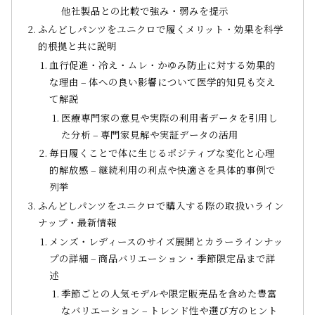
他社製品との比較で強み・弱みを提示
ふんどしパンツをユニクロで履くメリット・効果を科学
的根拠と共に説明
血行促進・冷え・ムレ・かゆみ防止に対する効果的
な理由 – 体への良い影響について医学的知見も交え
て解説
医療専門家の意見や実際の利用者データを引用し
た分析 – 専門家見解や実証データの活用
毎日履くことで体に生じるポジティブな変化と心理
的解放感 – 継続利用の利点や快適さを具体的事例で
列挙
ふんどしパンツをユニクロで購入する際の取扱いライン
ナップ・最新情報
メンズ・レディースのサイズ展開とカラーラインナッ
プの詳細 – 商品バリエーション・季節限定品まで詳
述
季節ごとの人気モデルや限定販売品を含めた豊富
なバリエーション – トレンド性や選び方のヒント