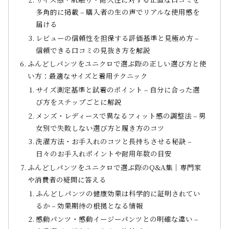
多角的に掲載 – 購入者の生の声でリアルな使用感を
届ける
レビューの信頼性を担保する評価基準と見極め方 –
信頼できる口コミの見抜き方を解説
ふんどしパンツをユニクロで選ぶ際の正しい選び方と使
い方：最適なサイズと着用テクニック
サイズ測定基準と試着のポイント – 自分に合った選
び方をステップごとに解説
メンズ・レディースで異なるフィット感の調整法 – 男
女別で失敗しない選び方と履き方のコツ
洗濯方法・お手入れのコツと長持ちさせる秘訣 –
日々のお手入れポイントや耐用年数の目安
ふんどしパンツをユニクロで選ぶ際のQ&A集｜専門家
や消費者の疑問に答える
ふんどしパンツの健康効果は科学的に証明されてい
るか – 効果期待の根拠となる情報
感動パンツ・感動イージーパンツとの明確な違い –