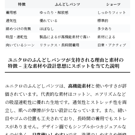
特徴
ふんどしパンツ
ショーツ
着用感
ゆったり・解放感
しっかりフィット
通気性
優れている
標準的
締めつけの有無
ほぼなし
多少あり
吸湿・速乾性
製品によるが高機能素材で高い
素材による
向いているシーン
リラックス・長時間着用
日常・アクティブ
ユニクロのふんどしパンツが支持される理由と素材の
特徴 – 主な素材や設計思想にスポットを当てた説明
ユニクロのふんどしパンツは、
高機能素材
と使いやすさが評
価されています。代表的な素材はコットン、エアリズムなど
の吸湿速乾性に優れた生地です。通気性とストレッチ性を両
立し、肌への摩擦が少ない設計になっています。また、縫い
目やゴムの位置も工夫されており、長時間の着用でもストレ
スがありません。デザイン面でもシンプルかつカジュアルな
ものが多く、
日常使いしやすい
です。洗濯のしやすさや価格