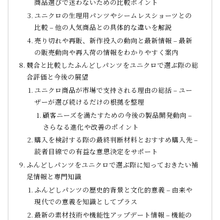
商品選びで迷わないための比較ポイント
ユニクロの生理用パンツやシームレスショーツとの
比較 – 他の人気商品との具体的な違いを解説
売り切れや再販、新作投入の動向と最新情報 – 最新
の販売動向や再入荷の情報をわかりやすく案内
競合と比較したふんどしパンツをユニクロで選ぶ際の総
合評価と今後の展望
ユニクロ商品が市場で支持される理由の総括 – ユー
ザーが選び続けるだけの根拠を整理
顧客ニーズを満たすための今後の製品開発動向 –
さらなる進化や改善のポイント
購入を検討する際の最終判断材料とおすすめ購入先 –
読者目線での有益な意思決定をサポート
ふんどしパンツをユニクロで選ぶ際に知っておきたい補
足情報と専門知識
ふんどしパンツの歴史的背景と文化的意義 – 由来や
現代での意義を知識としてプラス
最新の素材技術や機能性アップデート情報 – 機能の