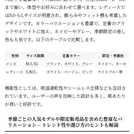
まで揃い、体型やお好みに合わせて選べます。レディースで
はSからLサイズが用意され、膨らみやフィット感も考慮した
デザインです。カラーバリエーションも豊富で、定番のブラ
ックやホワイトに加え、ネイビーやグレー、季節限定の差し
色も人気です。以下のテーブルで比較します。
性別
サイズ展開
定番カラー
限定・季節色
メンズ
M/L/XL
ブラック、ホワイト、グレー
ネイビー、カーキ
レディース
S/M/L
ホワイト、ベージュ、ピンク
ライトブルー等
機能性としては、吸湿速乾性やシームレス仕様なども注目さ
れています。ユーザーの声を反映した設計も多く、肌あたり
が良いと好評です。
季節ごとの人気モデルや限定販売品を含めた豊富なバ
リエーション – トレンド性や選び方のヒントも解説