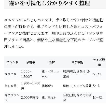
違いを可視化し分かりやすく整理
ユニクロのふんどしパンツは、手に取りやすい価格と機能性
の高さが特長です。他ブランドと比較した際もコストパフォ
ーマンスは抜群と言えます。無印良品のふんどしパンツや専
門ブランド商品と、価格や主な機能性を下記のテーブルで整
理しました。
サイズ展
ブランド
価格帯
素材
主な機能
開
1,000〜
綿・ポリエス
吸汗速乾, 通気性, 洗
ユニクロ
S〜XL
1,500円
テル
濯可
1,200〜1,900
無印良品
綿100%
肌触り, シンプル設計
S〜L
円
専門ブラン
伝統仕様, 締め付け緩
2,000円前後
綿、麻ほか
M〜XL
ド
和