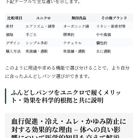
下記テーブルで主な違いを示します。
比較項目
ユニクロ
無印良品
その他ブランド
素材
エアリズム・綿等
オーガニック綿
リネン・新素材等
価格
手ごろ
標準的
やや高価
デザイン
シンプル多彩
ナチュラル
個性的
購入方法
実店舗・通販
実店舗・通販
主に通販
このように用途や求める機能で選び分けることで、より自分
に合ったふんどしパンツ選びができます。
ふんどしパンツをユニクロで履くメリッ
ト・効果を科学的根拠と共に説明
血行促進・冷え・ムレ・かゆみ防止に
対する効果的な理由 – 体への良い影
響について医学的知見も交えて解説