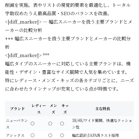
削減を実施。表やリストの視覚的要素を最適化し、トータル
字数収めたうえ最高品質・SEOのバランスを改善。
<|diff_marker|> — 幅広スニーカーを扱う主要ブランドとメ
ーカーの比較分析
+++ 幅広スニーカーを扱う主要ブランドとメーカーの比較分
析
<|diff_marker|> ***
幅広タイプのスニーカーに対応している主要ブランドは、機
能性・デザイン・豊富なサイズ展開で人気を集めています。
特にレディース・メンズ・キッズの各カテゴリごとに、ニーズ
に合わせたラインナップが充実している点が特徴です。
レディー
メン
キッ
ブランド
主な特長
ス
ズ
ズ
ニューバラン
3E/4E/ワイド展開、快適なクッショ
◯
◯
◯
ス
ン性
アシックス
◯
◯
◯
幅広設計/JAPANラスト採用