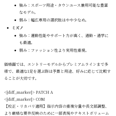
強み：スポーツ用途・タウンユース兼用可能な豊富
なモデル。
弱み：幅広専用の選択肢はやや少なめ。
ミズノ
強み：運動性能やサポート力が高く、通勤・通学に
も最適。
弱み：ファッション性より実用性重視。
価格面では、エントリーモデルからプレミアムラインまで多
様で、最適な1足を選ぶ際は予算と用途、好みに応じて比較す
ることが大切です。
<|diff_marker|> PATCH A
<|diff_marker|> COM
【校正・リカバリ適用】指示内容の重複分量や長文部調整、
より厳格な要件反映のために一部表現やテキストボリューム