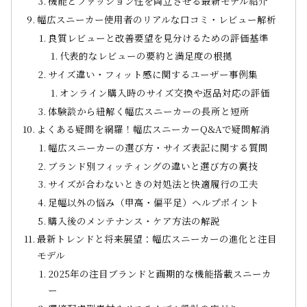
機能とファッション性を両立させる最新モデル紹介
幅広スニーカー使用者のリアルな口コミ・レビュー解析
良質レビューと改善要望を見分けるための評価基準
代表的なレビューの要約と満足度の根拠
サイズ違い・フィット感に関するユーザー事例集
オンライン購入時のサイズ交換や返品対応の評価
体験談から紐解く幅広スニーカーの長所と短所
よくある疑問を網羅！幅広スニーカーQ&Aで疑問解消
幅広スニーカーの選び方・サイズ表記に関する質問
ブランド別フィッティングの違いと選び方の裏技
サイズが合わないときの対処法と快適履行の工夫
足幅以外の悩み（甲高・偏平足）ヘルプポイント
購入後のメンテナンス・ケア方法の解説
最新トレンドと将来展望：幅広スニーカーの進化と注目
モデル
2025年の注目ブランドと画期的な機能搭載スニーカ
ー