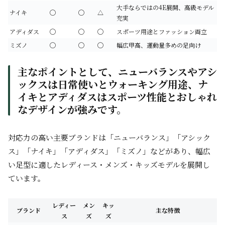
大手ならではの4E展開、高級モデル
ナイキ
◯
◯
△
充実
アディダス
◯
◯
◯
スポーツ用途とファッション両立
ミズノ
◯
◯
◯
幅広甲高、運動量多めの足向け
主なポイントとして、ニューバランスやアシ
ックスは日常使いとウォーキング用途、ナ
イキとアディダスはスポーツ性能とおしゃれ
なデザインが強みです。
対応力の高い主要ブランドは「ニューバランス」「アシック
ス」「ナイキ」「アディダス」「ミズノ」などがあり、幅広
い足型に適したレディース・メンズ・キッズモデルを展開し
ています。
レディー
メン
キッ
ブランド
主な特徴
ス
ズ
ズ