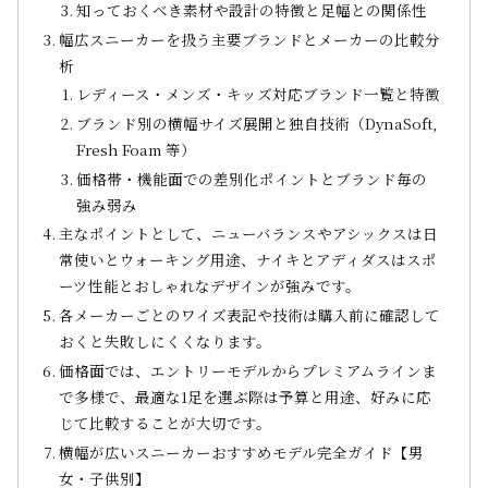
知っておくべき素材や設計の特徴と足幅との関係性
幅広スニーカーを扱う主要ブランドとメーカーの比較分
析
レディース・メンズ・キッズ対応ブランド一覧と特徴
ブランド別の横幅サイズ展開と独自技術（DynaSoft,
Fresh Foam 等）
価格帯・機能面での差別化ポイントとブランド毎の
強み弱み
主なポイントとして、ニューバランスやアシックスは日
常使いとウォーキング用途、ナイキとアディダスはスポ
ーツ性能とおしゃれなデザインが強みです。
各メーカーごとのワイズ表記や技術は購入前に確認して
おくと失敗しにくくなります。
価格面では、エントリーモデルからプレミアムラインま
で多様で、最適な1足を選ぶ際は予算と用途、好みに応
じて比較することが大切です。
横幅が広いスニーカーおすすめモデル完全ガイド【男
女・子供別】