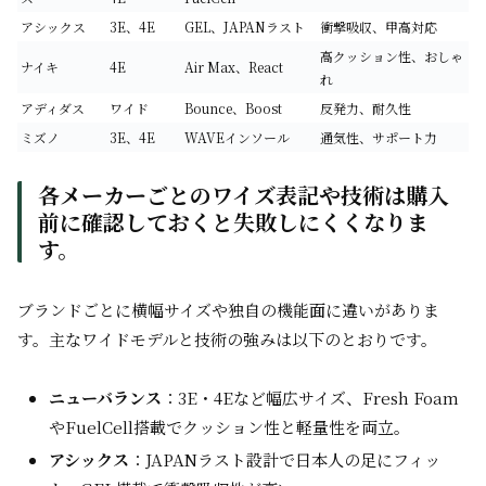
アシックス
3E、4E
GEL、JAPANラスト
衝撃吸収、甲高対応
高クッション性、おしゃ
ナイキ
4E
Air Max、React
れ
アディダス
ワイド
Bounce、Boost
反発力、耐久性
ミズノ
3E、4E
WAVEインソール
通気性、サポート力
各メーカーごとのワイズ表記や技術は購入
前に確認しておくと失敗しにくくなりま
す。
ブランドごとに横幅サイズや独自の機能面に違いがありま
す。主なワイドモデルと技術の強みは以下のとおりです。
ニューバランス
：3E・4Eなど幅広サイズ、Fresh Foam
やFuelCell搭載でクッション性と軽量性を両立。
アシックス
：JAPANラスト設計で日本人の足にフィッ