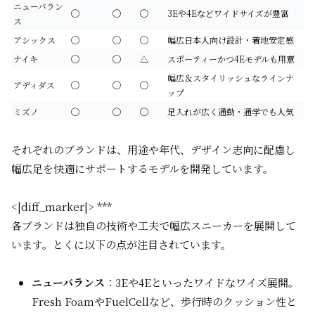
ニューバラン
◯
◯
◯
3Eや4Eなどワイドサイズが豊富
ス
アシックス
◯
◯
◯
幅広日本人向け設計・着地安定感
ナイキ
◯
◯
△
スポーティーかつ4Eモデルも用意
幅広＆スタイリッシュなラインナ
アディダス
◯
◯
◯
ップ
ミズノ
◯
◯
◯
足入れが広く通勤・通学でも人気
それぞれのブランドは、用途や年代、デザイン志向に配慮し
幅広足を快適にサポートするモデルを開発しています。
<|diff_marker|> ***
各ブランドは独自の技術や工夫で幅広スニーカーを展開して
います。とくに以下の点が注目されています。
ニューバランス
：3Eや4Eといったワイドなワイズ展開。
Fresh FoamやFuelCellなど、歩行時のクッション性と