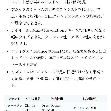
フィット感を高めるミッドソール技術が特長。
アシックス
：日本人の足型に合うラストを採用し、幅
広・甲高にも対応。GELクッションシステムや軽量設計
で履き心地を追求。
ナイキ
：Air MaxやRevolutionシリーズで4Eサイズなど
幅広タイプを導入。クッション性・デザイン性の高さが
魅力です。
アディダス
：BounceやBoostなど、反発力を高める独自
ミッドソールを展開。幅広モデルはスポーツからタウン
ユースまで充実。
ミズノ
：WAVEインソールで足の横幅だけでなく甲高に
も配慮。通気性や軽量にも優れており、運動をサポー
ト。
ブランド
ワイズ展開
独自技術
主な機能性
ニューバラン
2E、3E、
Fresh Foam、
クッション、軽量
ス
4E
FuelCell