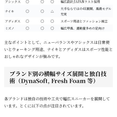
アシックス
◯
◯
◯
幅広設計/JAPANラスト採用
大手ならではの4E展開、高級モデル
ナイキ
◯
◯
△
充実
アディダス
◯
◯
◯
スポーツ用途とファッション両立
ミズノ
◯
◯
◯
幅広甲高、運動量多めの足向け
主なポイントとして、ニューバランスやアシックスは日常使
いとウォーキング用途、ナイキとアディダスはスポーツ性能と
おしゃれなデザインが強みです。
ブランド別の横幅サイズ展開と独自技
術（DynaSoft, Fresh Foam 等）
各ブランドは独自の技術や工夫で幅広スニーカーを展開して
います。とくに以下の点が注目されています。