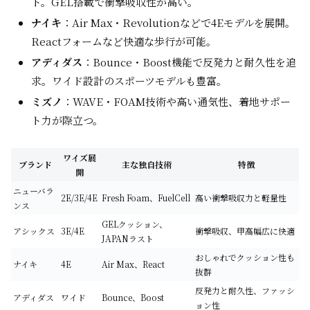
ト。GEL搭載で衝撃吸収性が高い。
ナイキ
：Air Max・Revolutionなどで4Eモデルを展開。
Reactフォームなど快適な歩行が可能。
アディダス
：Bounce・Boost機能で反発力と耐久性を追
求。ワイド設計のスポーツモデルも豊富。
ミズノ
：WAVE・FOAM技術や高い通気性、着地サポー
ト力が際立つ。
ワイズ展
ブランド
主な独自技術
特徴
開
ニューバラ
2E/3E/4E
Fresh Foam、FuelCell
高い衝撃吸収力と軽量性
ンス
GELクッション、
アシックス
3E/4E
衝撃吸収、甲高幅広に快適
JAPANラスト
おしゃれでクッション性も
ナイキ
4E
Air Max、React
抜群
反発力と耐久性、ファッシ
アディダス
ワイド
Bounce、Boost
ョン性