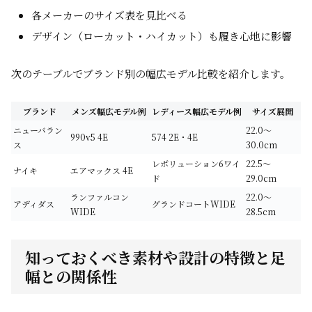
各メーカーのサイズ表を見比べる
デザイン（ローカット・ハイカット）も履き心地に影響
次のテーブルでブランド別の幅広モデル比較を紹介します。
ブランド
メンズ幅広モデル例
レディース幅広モデル例
サイズ展開
ニューバラン
22.0〜
990v5 4E
574 2E・4E
ス
30.0cm
レボリューション6ワイ
22.5〜
ナイキ
エアマックス 4E
ド
29.0cm
ランファルコン
22.0〜
アディダス
グランドコートWIDE
WIDE
28.5cm
知っておくべき素材や設計の特徴と足
幅との関係性