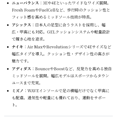
ニューバランス
：3Eや4Eといったワイドなワイズ展開。
Fresh FoamやFuelCellなど、歩行時のクッション性と
フィット感を高めるミッドソール技術が特長。
アシックス
：日本人の足型に合うラストを採用し、幅
広・甲高にも対応。GELクッションシステムや軽量設計
で履き心地を追求。
ナイキ
：Air MaxやRevolutionシリーズで4Eサイズなど
幅広タイプを導入。クッション性・デザイン性の高さが
魅力です。
アディダス
：BounceやBoostなど、反発力を高める独自
ミッドソールを展開。幅広モデルはスポーツからタウン
ユースまで充実。
ミズノ
：WAVEインソールで足の横幅だけでなく甲高に
も配慮。通気性や軽量にも優れており、運動をサポー
ト。