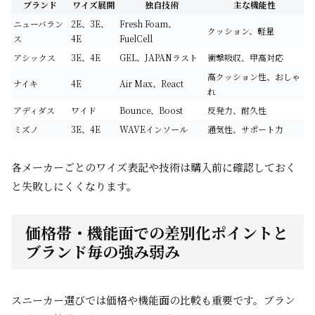
ブランド
ワイズ展開
独自技術
主な機能性
ニューバラン
2E、3E、
Fresh Foam、
クッション、軽量
ス
4E
FuelCell
アシックス
3E、4E
GEL、JAPANラスト
衝撃吸収、甲高対応
高クッション性、おしゃ
ナイキ
4E
Air Max、React
れ
アディダス
ワイド
Bounce、Boost
反発力、耐久性
ミズノ
3E、4E
WAVEインソール
通気性、サポート力
各メーカーごとのワイズ表記や技術は購入前に確認しておく
と失敗しにくくなります。
価格帯・機能面での差別化ポイントと
ブランド毎の強み弱み
スニーカー選びでは価格や機能面の比較も重要です。ブラン