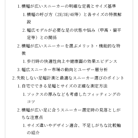
横幅が広いスニーカーの明確な定義とサイズ基準
横幅の呼び方（2E/3E/4E等）と各サイズの特徴解
説
幅広モデルが必要な足の状態や悩み（甲高・偏平
足等）との関係
横幅が広いスニーカーを選ぶメリット・機能的な特
徴
歩行時の快適性向上や健康面の効果エビデンス
幅広スニーカー市場の動向とユーザー層分析
失敗しない足幅計測と最適なスニーカー選びのポイント
自宅でできる足幅とサイズの正確な測定方法
ソックスの厚みなども考慮したフィッティングの
コツ
横幅が広い足に合うスニーカー選定時の見落としが
ちな注意点
サイズ違いやデザイン適合、不足しがちな比較軸
の紹介