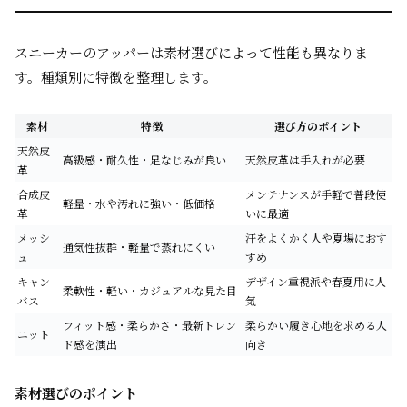
スニーカーのアッパーは素材選びによって性能も異なりま
す。種類別に特徴を整理します。
素材
特徴
選び方のポイント
天然皮
高級感・耐久性・足なじみが良い
天然皮革は手入れが必要
革
合成皮
メンテナンスが手軽で普段使
軽量・水や汚れに強い・低価格
革
いに最適
メッシ
汗をよくかく人や夏場におす
通気性抜群・軽量で蒸れにくい
ュ
すめ
キャン
デザイン重視派や春夏用に人
柔軟性・軽い・カジュアルな見た目
バス
気
フィット感・柔らかさ・最新トレン
柔らかい履き心地を求める人
ニット
ド感を演出
向き
素材選びのポイント