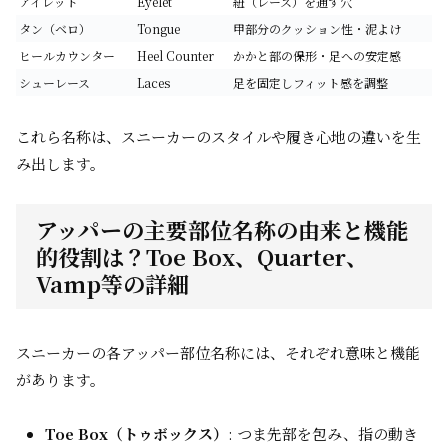
アイレット
Eyelet
紐（レース）を通す穴
タン（ベロ）
Tongue
甲部分のクッション性・泥よけ
ヒールカウンター
Heel Counter
かかと部の保形・足への安定感
シューレース
Laces
足を固定しフィット感を調整
これら名称は、スニーカーのスタイルや履き心地の違いを生
み出します。
アッパーの主要部位名称の由来と機能
的役割は？Toe Box、Quarter、
Vamp等の詳細
スニーカーの各アッパー部位名称には、それぞれ意味と機能
があります。
Toe Box（トゥボックス）
: つま先部を包み、指の動き