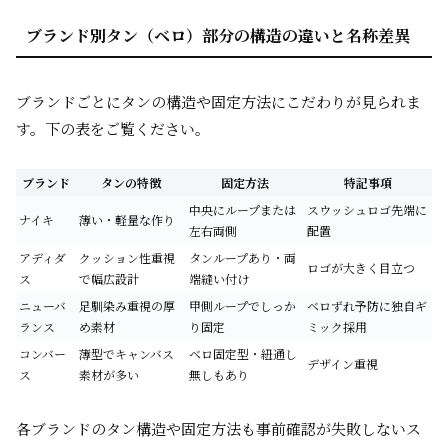
ブランド別タン（ベロ）部分の構造の違いと名称差異
ブランドごとにタンの構造や固定方法にこだわりが見られま
す。下の表をご覧ください。
ブランド
タンの特徴
固定方法
特記事項
中央にループまたは
スウッシュロゴ先端に
ナイキ
薄い・軽量な作り
左右両側
配置
アディダ
クッション性重視
タンループあり・両
ロゴが大きく目立つ
ス
で幅広設計
端縫い付け
ニューバ
足馴染み重視の厚
甲側ループでしっか
ベロずれ予防に独自ギ
ランス
め素材
り固定
ミック採用
コンバー
薄型でキャンバス
ベロ固定型・紐通し
デザイン重視
ス
素材が多い
無しもあり
各ブランドのタン構造や固定方法も事前確認が失敗しないス