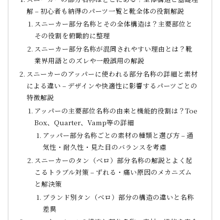
解 – 初心者も納得のパーツ一覧と靴全体の役割解説
スニーカー部分名称とその全体構造は？主要部位と
その役割を俯瞰的に整理
スニーカー部分名称が混同されやすい理由とは？靴
業界用語とのズレや一般誤用の解説
スニーカーのアッパーに使われる部分名称の詳細と素材
による違い – デザインや快適性に影響するパーツごとの
特徴解説
アッパーの主要部位名称の由来と機能的役割は？Toe
Box、Quarter、Vamp等の詳細
アッパー部分名称ごとの素材の種類と選び方 – 通
気性・耐久性・見た目のバランスを考慮
スニーカーのタン（ベロ）部分名称の解説とよく起
こるトラブル対策 – ずれる・痛い原因のメカニズム
と解決策
ブランド別タン（ベロ）部分の構造の違いと名称
差異