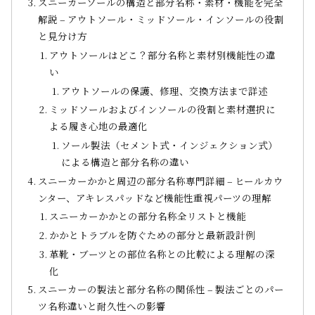
スニーカーソールの構造と部分名称・素材・機能を完全
解説 – アウトソール・ミッドソール・インソールの役割
と見分け方
アウトソールはどこ？部分名称と素材別機能性の違
い
アウトソールの保護、修理、交換方法まで詳述
ミッドソールおよびインソールの役割と素材選択に
よる履き心地の最適化
ソール製法（セメント式・インジェクション式）
による構造と部分名称の違い
スニーカーかかと周辺の部分名称専門詳細 – ヒールカウ
ンター、アキレスパッドなど機能性重視パーツの理解
スニーカーかかとの部分名称全リストと機能
かかとトラブルを防ぐための部分と最新設計例
革靴・ブーツとの部位名称との比較による理解の深
化
スニーカーの製法と部分名称の関係性 – 製法ごとのパー
ツ名称違いと耐久性への影響