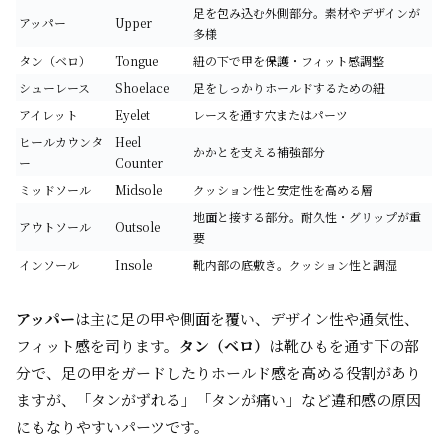
足を包み込む外側部分。素材やデザインが
アッパー
Upper
多様
タン（ベロ）
Tongue
紐の下で甲を保護・フィット感調整
シューレース
Shoelace
足をしっかりホールドするための紐
アイレット
Eyelet
レースを通す穴またはパーツ
ヒールカウンタ
Heel
かかとを支える補強部分
ー
Counter
ミッドソール
Midsole
クッション性と安定性を高める層
地面と接する部分。耐久性・グリップが重
アウトソール
Outsole
要
インソール
Insole
靴内部の底敷き。クッション性と調湿
アッパー
は主に足の甲や側面を覆い、デザイン性や通気性、
フィット感を司ります。
タン（ベロ）
は靴ひもを通す下の部
分で、足の甲をガードしたりホールド感を高める役割があり
ますが、「タンがずれる」「タンが痛い」など違和感の原因
にもなりやすいパーツです。