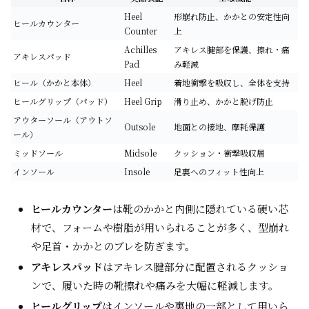
Heel
形崩れ防止、かかとの安定性向
ヒールカウンター
Counter
上
Achilles
アキレス腱部を保護、擦れ・痛
アキレスパッド
Pad
み軽減
ヒール（かかと本体）
Heel
着地衝撃を吸収し、全体を支持
ヒールグリップ（パッド）
Heel Grip
滑り止め、かかと脱げ防止
アウターソール（アウトソ
Outsole
地面との接地、摩耗保護
ール）
ミッドソール
Midsole
クッション・衝撃吸収層
インソール
Insole
足裏へのフィット性向上
ヒールカウンター
は靴のかかと内側に隠れている硬い芯
材で、フォームや樹脂が用いられることが多く、型崩れ
や足首・かかとのブレを防ぎます。
アキレスパッド
はアキレス腱部分に配置されるクッショ
ンで、履いた時の靴擦れや痛みを大幅に軽減します。
ヒールグリップ
はインソールや裏地の一部として用いら