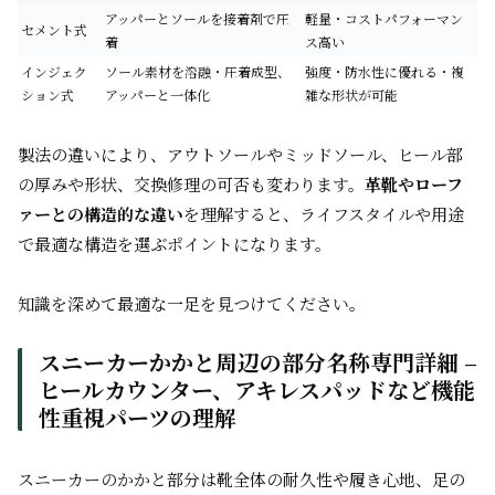
アッパーとソールを接着剤で圧
軽量・コストパフォーマン
セメント式
着
ス高い
インジェク
ソール素材を溶融・圧着成型、
強度・防水性に優れる・複
ション式
アッパーと一体化
雑な形状が可能
製法の違いにより、アウトソールやミッドソール、ヒール部
の厚みや形状、交換修理の可否も変わります。
革靴やローフ
ァーとの構造的な違い
を理解すると、ライフスタイルや用途
で最適な構造を選ぶポイントになります。
知識を深めて最適な一足を見つけてください。
スニーカーかかと周辺の部分名称専門詳細 –
ヒールカウンター、アキレスパッドなど機能
性重視パーツの理解
スニーカーのかかと部分は靴全体の耐久性や履き心地、足の