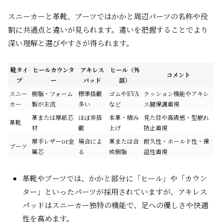
スニーカーと革靴、ブーツではかかと周辺パーツの名称や役
割に共通点と違いが見られます。違いを把握することでより
深い理解と選びやすさが得られます。
靴タイ
ヒールカウンタ
アキレス
ヒール（外
コメント
プ
ー
パッド
部）
スニー
樹脂・フォーム
標準搭載
ゴムやEVA
クッション機能やアキレ
カー
製が主流
多い
など
ス腱保護重視
革または厚紙芯
ほぼ非搭
本革・積み
見た目や高級感・型崩れ
革靴
材
載
上げ
防止重視
厚手レザーor金
場合によ
革または合
耐久性・ホールド性・保
ブーツ
属芯
る
成樹脂
温性重視
革靴やブーツでは、かかと部分に「ヒール」や「カウン
ター」といったパーツが採用されていますが、アキレス
パッドはスニーカー独特の機能で、足への優しさや快適
性を高めます。