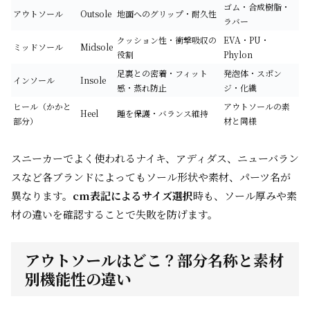
ゴム・合成樹脂・
アウトソール
Outsole
地面へのグリップ・耐久性
ラバー
クッション性・衝撃吸収の
EVA・PU・
ミッドソール
Midsole
役割
Phylon
足裏との密着・フィット
発泡体・スポン
インソール
Insole
感・蒸れ防止
ジ・化繊
ヒール（かかと
アウトソールの素
Heel
踵を保護・バランス維持
部分）
材と同様
スニーカーでよく使われるナイキ、アディダス、ニューバラン
スなど各ブランドによってもソール形状や素材、パーツ名が
異なります。
cm表記によるサイズ選択
時も、ソール厚みや素
材の違いを確認することで失敗を防げます。
アウトソールはどこ？部分名称と素材
別機能性の違い