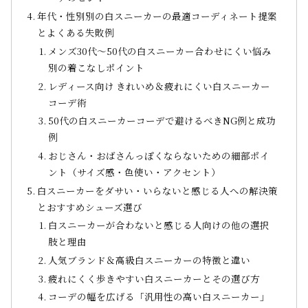
年代・性別別の白スニーカーの最適コーディネート提案
とよくある失敗例
メンズ30代～50代の白スニーカー合わせにくい悩み
別の着こなしポイント
レディース向け きれいめ＆疲れにくい白スニーカー
コーデ術
50代の白スニーカーコーデで避けるべきNG例と成功
例
おじさん・おばさんっぽくならないための細部ポイ
ント（サイズ感・色使い・アクセント）
白スニーカーをダサい・いらないと感じる人への解決策
とおすすめシューズ選び
白スニーカーが合わないと感じる人向けの他の選択
肢と理由
人気ブランド＆高級白スニーカーの特徴と違い
疲れにくく歩きやすい白スニーカーとその選び方
コーデの幅を広げる「汎用性の高い白スニーカー」