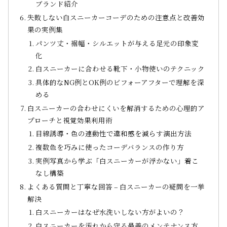
ブランド紹介
失敗しない白スニーカーコーデのための注意点と改善効
果の実例集
パンツ丈・裾幅・シルエットが与える足元の印象変
化
白スニーカーに合わせる靴下・小物使いのテクニック
具体的なNG例とOK例のビフォーアフターで理解を深
める
白スニーカーの合わせにくいを解消するための心理的ア
プローチと視覚効果利用術
目線誘導・色の連動性で違和感を減らす演出方法
複数色を巧みに使ったコーデバランスの作り方
実例写真から学ぶ「白スニーカーが浮かない」着こ
なし構築
よくある質問と丁寧な回答 – 白スニーカーの疑問を一挙
解決
白スニーカーはなぜ水洗いしない方がよいの？
白スニーカーを汚れから守る最善のメンテナンス方