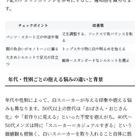
す。
チェックポイント
改善策
丈を調整する、ソックスで色バランスを取
パンツ・スカート丈が中途半端
る
服の色合いがモノトーンに偏る
トップスや小物に白や明るめを加える
大きめシルエットで足元が目立
細身～スタンダードなシルエットを選ぶ
つ
年代・性別ごとの抱える悩みの違いと背景
年代や性別によって、白スニーカーが与える印象や抱える悩
みも異なります。50代以上の世代は「おばさん・おじさん
化」や「若作りに見える」といった不安を抱えがち。40代～
50代メンズは特に「スニーカー＝カジュアルすぎる」という
価値観も根強く、白いスニーカーを取り入れること自体に抵