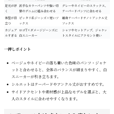
足元が浮
派手なカラーパンツや強い切
グレーやネイビーのスラックス、
く
替のデニムに組み合わせる
テーパードパンツに合わせる
体型が目
ピッタリ系ジーンズ＋短いソ
細身テーパードチノ＋アンクル丈
立つ
ックス
ソックス
カジュア
ロゴT×ダメージジーンズに
シャツやセットアップ、ジャケッ
ルすぎる
白スニーカー
トスタイルにアクセント使い
一押しポイント
ベージュやネイビーの落ち着いた色味のパンツ・ジャケ
ットと合わせると、全体のバランスが締まりやすく、白
スニーカーが引き立ちます。
シルエットはテーパードやアンクル丈がおすすめです。
サイドアクセントや素材感が上品なモデルを選ぶと、大
人のスタイルに合わせやすくなります。