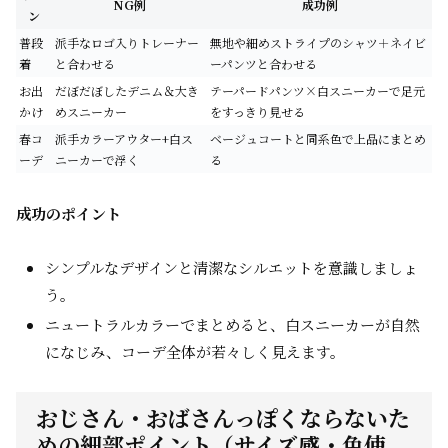
NG例
成功例
ン
普段
派手なロゴ入りトレーナー
無地や細めストライプのシャツ＋ネイビ
着
と合わせる
ーパンツと合わせる
お出
だぼだぼしたデニム＆大き
テーパードパンツ×白スニーカーで足元
かけ
めスニーカー
をすっきり見せる
春コ
派手カラーアウター+白ス
ベージュコートと同系色で上品にまとめ
ーデ
ニーカーで浮く
る
成功のポイント
シンプルなデザインと清潔なシルエットを意識しましょ
う。
ニュートラルカラーでまとめると、白スニーカーが自然
になじみ、コーデ全体が若々しく見えます。
おじさん・おばさんっぽくならないた
めの細部ポイント（サイズ感・色使