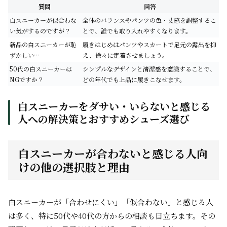
質問
回答
白スニーカーが似合わな
全体のバランスやパンツの色・丈感を調整するこ
い気がするのですが？
とで、誰でも取り入れやすくなります。
新品の白スニーカーが恥
履きはじめはパンツやスカートで足元の露出を抑
ずかしい…
え、徐々に定着させましょう。
50代の白スニーカーは
シンプルなデザインと清潔感を意識することで、
NGですか？
どの年代でも上品に履きこなせます。
白スニーカーをダサい・いらないと感じる
人への解決策とおすすめシューズ選び
白スニーカーが合わないと感じる人向
けの他の選択肢と理由
白スニーカーが「合わせにくい」「似合わない」と感じる人
は多く、特に50代や40代の方からの相談も目立ちます。その