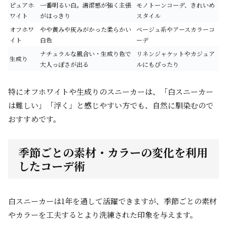
ピュアホ
一番明るい白。清潔感が強く主張
モノトーンコーデ、きれいめ
ワイト
がはっきり
スタイル
オフホワ
やや黄みや灰みがかった柔らかい
ベージュ系やアースカラーコ
イト
白色
ーデ
ナチュラルな風合い・生成り色で
リネンジャケットやカジュア
生成り
大人っぽさが出る
ルにもぴったり
特にオフホワイトや生成りのスニーカーは、「白スニーカー
は難しい」「浮く」と感じやすい方でも、自然に馴染むので
おすすめです。
季節ごとの素材・カラーの変化を利用
したコーデ術
白スニーカーは1年を通して活躍できますが、季節ごとの素材
やカラーを工夫するとより洗練された印象を与えます。