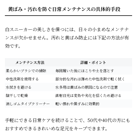
黄ばみ・汚れを防ぐ日常メンテナンスの具体的手段
白スニーカーの美しさを保つには、日々の小まめなメンテナ
ンスが欠かせません。汚れと黄ばみ防止には下記の方法が有
効です。
メンテナンス方法
詳細・ポイント
柔らかいブラシでの掃除
毎回履いた後にほこりや土を落とす
中性洗剤を使用する
部分的な汚れは薄めた中性洗剤で軽く拭く
水拭きを避ける
水多用は黄ばみの原因になるので注意
陰干しで乾燥
直射日光は変色や劣化を招くため避ける
消しゴムタイプクリーナー
軽い擦れや黒ずみに効果的
手軽にできる日常ケアを続けることで、50代や40代の方にも
おすすめできるきれいめな足元をキープできます。