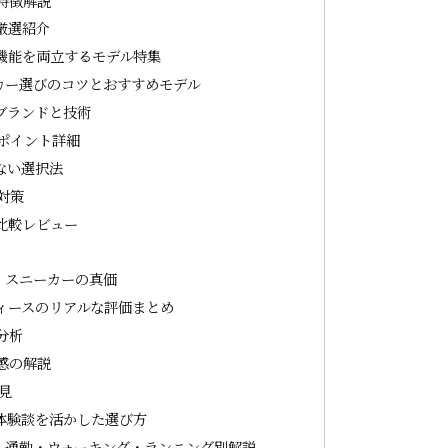
特徴解説
厳選紹介
機能を両立するモデル特集
カー選びのコツとおすすめモデル
ブランドと技術
ポイント詳細
ない選択法
対策
比較レビュー
」スニーカーの真価
ィースのリアルな評価まとめ
分析
感の解説
見
体験談を活かした選び方
：通勤・ウォーキング・ランニング別解説