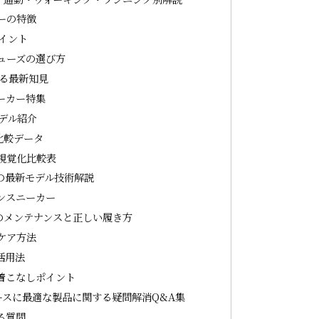
ーの特徴
イント
ューズの選び方
る最新知見
ーカー特集
デル紹介
比較データ
視覚化比較表
の最新モデル技術解説
ンスニーカー
のメンテナンスと正しい履き方
ケア方法
活用法
着こなしポイント
スに最適な製品に関する疑問解消Q&A集
る質問