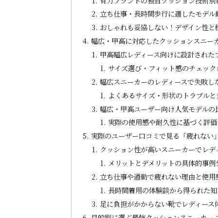
有力ブランドの独自クッション技術別
立ち仕事・長時間歩行に適したモデル
おしゃれも妥協しない！デザイン性と
幅広・甲高に対応したクッションスニー
甲高幅広レディース向けに設計された
サイズ選び・フィット感のチェック
幅広スニーカーのレディースで失敗し
よくあるサイズ・形状のトラブルと
幅広・甲高ユーザー向け人気モデルの
実際の使用感や耐久性に基づく評価
実際のユーザー口コミで見る「疲れない
クッション性が高いスニーカーでレデ
メリットとデメリットの具体的事例
立ち仕事や通勤で疲れない理由と使用
長時間着用の体験談から得られた知
足に負担がかからない靴でレディース
目的別に選ぶ最強クッションスニーカー