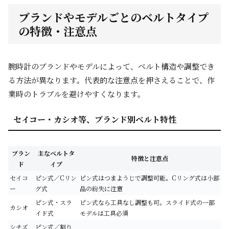
ブランドやモデルごとのベルトタイプ
の特徴・注意点
腕時計のブランドやモデルによって、ベルト構造や調整でき
る方法が異なります。代表的な注意点を押さえることで、作
業時のトラブルを避けやすくなります。
セイコー・カシオ等、ブランド別ベルト特性
ブラン
主なベルトタ
特徴と注意点
ド
イプ
セイコ
ピン式／Cリン
ピン式はつまようじで調整可能。Cリング式は小部
ー
グ式
品の紛失に注意
ピン式・スラ
ピン式なら工具なし調整も可。スライド式の一部
カシオ
イド式
モデルは工具必須
シチズ
ピン式／割り