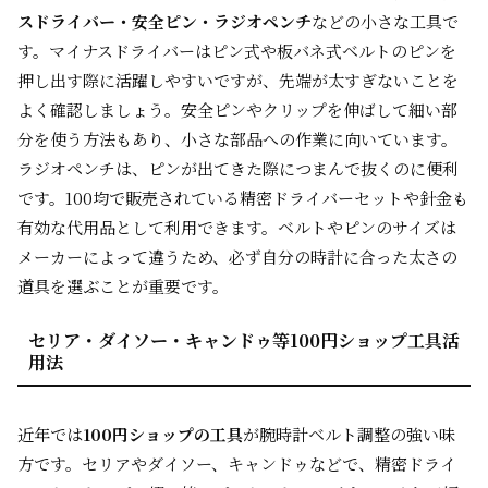
スドライバー・安全ピン・ラジオペンチ
などの小さな工具で
す。マイナスドライバーはピン式や板バネ式ベルトのピンを
押し出す際に活躍しやすいですが、先端が太すぎないことを
よく確認しましょう。安全ピンやクリップを伸ばして細い部
分を使う方法もあり、小さな部品への作業に向いています。
ラジオペンチは、ピンが出てきた際につまんで抜くのに便利
です。100均で販売されている精密ドライバーセットや針金も
有効な代用品として利用できます。ベルトやピンのサイズは
メーカーによって違うため、必ず自分の時計に合った太さの
道具を選ぶことが重要です。
セリア・ダイソー・キャンドゥ等100円ショップ工具活
用法
近年では
100円ショップの工具
が腕時計ベルト調整の強い味
方です。セリアやダイソー、キャンドゥなどで、精密ドライ