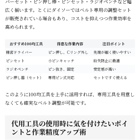
バーセット・ピン押し棒・ピンセット・ラジオペンチなど幅
広く揃います。とくにダイソーではベルト専用の調整セット
が販売されている場合もあり、コストを抑えつつ作業効率を
高められます。
おすすめ100均工具
得意な作業内容
注目ポイント
精密ドライバー
ピン押し、Cリング外し
先端が細く使いやすい
ピンセット
小ピンキャッチ
紛失防止に最適
ラジオペンチ
ピン抜き、固定
安定感が高い
ピン押し器（セット）
専用ピン式対応
セットですぐ使える
このように100均工具を上手に活用すれば、専用工具を用意し
なくても確実なベルト調整が可能です。
代用工具の使用時に気を付けたいポイ
ントと作業精度アップ術