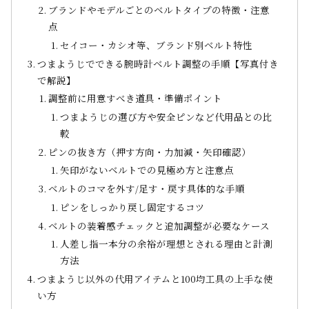
ブランドやモデルごとのベルトタイプの特徴・注意
点
セイコー・カシオ等、ブランド別ベルト特性
つまようじでできる腕時計ベルト調整の手順【写真付き
で解説】
調整前に用意すべき道具・準備ポイント
つまようじの選び方や安全ピンなど代用品との比
較
ピンの抜き方（押す方向・力加減・矢印確認）
矢印がないベルトでの見極め方と注意点
ベルトのコマを外す/足す・戻す具体的な手順
ピンをしっかり戻し固定するコツ
ベルトの装着感チェックと追加調整が必要なケース
人差し指一本分の余裕が理想とされる理由と計測
方法
つまようじ以外の代用アイテムと100均工具の上手な使
い方