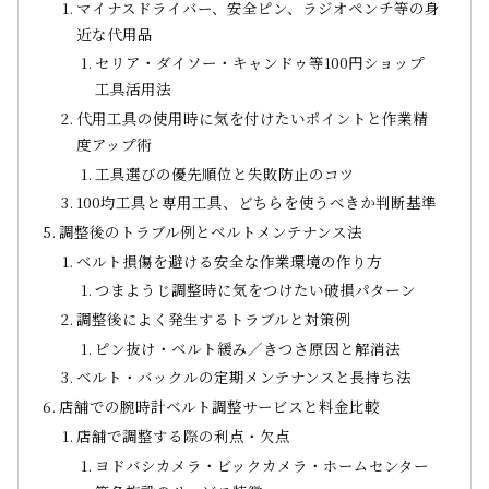
マイナスドライバー、安全ピン、ラジオペンチ等の身
近な代用品
セリア・ダイソー・キャンドゥ等100円ショップ
工具活用法
代用工具の使用時に気を付けたいポイントと作業精
度アップ術
工具選びの優先順位と失敗防止のコツ
100均工具と専用工具、どちらを使うべきか判断基準
調整後のトラブル例とベルトメンテナンス法
ベルト損傷を避ける安全な作業環境の作り方
つまようじ調整時に気をつけたい破損パターン
調整後によく発生するトラブルと対策例
ピン抜け・ベルト緩み／きつさ原因と解消法
ベルト・バックルの定期メンテナンスと長持ち法
店舗での腕時計ベルト調整サービスと料金比較
店舗で調整する際の利点・欠点
ヨドバシカメラ・ビックカメラ・ホームセンター