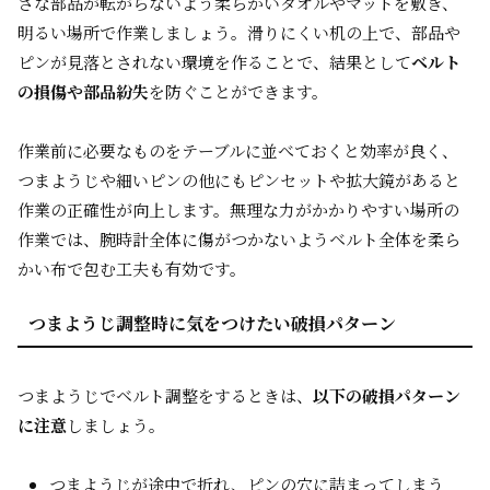
さな部品が転がらないよう柔らかいタオルやマットを敷き、
明るい場所で作業しましょう。滑りにくい机の上で、部品や
ピンが見落とされない環境を作ることで、結果として
ベルト
の損傷や部品紛失
を防ぐことができます。
作業前に必要なものをテーブルに並べておくと効率が良く、
つまようじや細いピンの他にもピンセットや拡大鏡があると
作業の正確性が向上します。無理な力がかかりやすい場所の
作業では、腕時計全体に傷がつかないようベルト全体を柔ら
かい布で包む工夫も有効です。
つまようじ調整時に気をつけたい破損パターン
つまようじでベルト調整をするときは、
以下の破損パターン
に注意
しましょう。
つまようじが途中で折れ、ピンの穴に詰まってしまう