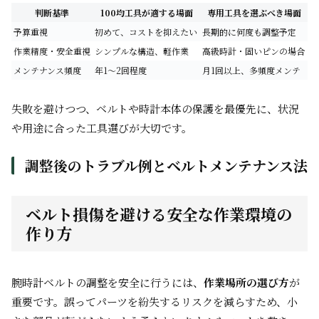
判断基準
100均工具が適する場面
専用工具を選ぶべき場面
予算重視
初めて、コストを抑えたい
長期的に何度も調整予定
作業精度・安全重視
シンプルな構造、軽作業
高級時計・固いピンの場合
メンテナンス頻度
年1～2回程度
月1回以上、多頻度メンテ
失敗を避けつつ、ベルトや時計本体の保護を最優先に、状況
や用途に合った工具選びが大切です。
調整後のトラブル例とベルトメンテナンス法
ベルト損傷を避ける安全な作業環境の
作り方
腕時計ベルトの調整を安全に行うには、
作業場所の選び方
が
重要です。誤ってパーツを紛失するリスクを減らすため、小