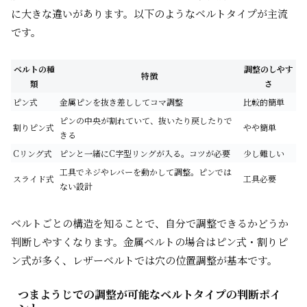
に大きな違いがあります。以下のようなベルトタイプが主流
です。
ベルトの種
調整のしやす
特徴
類
さ
ピン式
金属ピンを抜き差ししてコマ調整
比較的簡単
ピンの中央が割れていて、抜いたり戻したりで
割りピン式
やや簡単
きる
Cリング式
ピンと一緒にC字型リングが入る。コツが必要
少し難しい
工具でネジやレバーを動かして調整。ピンでは
スライド式
工具必要
ない設計
ベルトごとの構造を知ることで、自分で調整できるかどうか
判断しやすくなります。金属ベルトの場合はピン式・割りピ
ン式が多く、レザーベルトでは穴の位置調整が基本です。
つまようじでの調整が可能なベルトタイプの判断ポイ