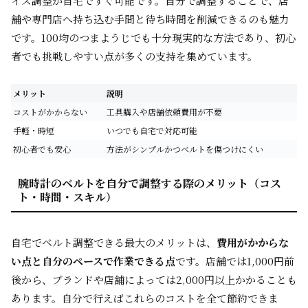
イズ調整が自宅ですぐ可能です。自分で調整することで、店
舗や専門店へ持ち込む手間と待ち時間を削減できるのも魅力
です。100均のつまようじでも十分現実的な方法であり、初心
者でも挑戦しやすい点が多くの支持を集めています。
メリット
説明
コストがかからない
工具購入や店舗依頼費用が不要
手軽・時短
いつでも自宅で対応可能
初心者でも安心
方法がシンプルかつベルトを傷つけにくい
腕時計のベルトを自分で調整する際のメリット（コス
ト・時間・スキル）
自宅でベルト調整できる最大のメリットは、
費用がかからな
い点と自分のペースで作業できる点
です。店舗では1,000円前
後から、ブランドや店舗によっては2,000円以上かかることも
あります。自分で行えばこれらのコストを全て節約できま