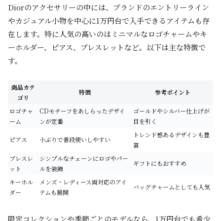
Diorのアクセサリーの中には、ブランドのエントリーライン
やカジュアル小物を中心に1万円台で入手できるアイテムも存
在します。特に人気の高いのはミニマルなロゴチャームやキ
ーホルダー、ピアス、ブレスレットなど。以下は主な特徴で
す。
商品カテ
特徴
参考ポイント
ゴリ
ロゴチャ
CDモチーフをあしらったデザイ
ゴールドやシルバー仕上げが
ーム
ンが定番
目を引く
トレンド感あるデザインも豊
ピアス
小ぶりで普段使いしやすい
富
ブレスレ
シンプルなチェーンにロゴやパー
ギフトにもおすすめ
ット
ルを装飾
キーホル
メンズ・レディース両対応のアイ
バッグチャームとしても人気
ダー
テムも展開
限定コレクションや季節ごとのモデルなら、1万円台でも希少