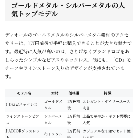
ゴールドメタル・シルバーメタルの人
気トップモデル
ディオールのゴールドメタルやシルバーメタル素材のアクセ
サリーは、1万円前後で手軽に購入できることが大きな魅力で
す。最近特に人気が高いのは、さりげなくブランドロゴをあ
しらったシンプルなピアスやネックレス。他にも、「CD」モ
チーフやラインストーン入りのデザインが支持されていま
す。
モデル名
素材
価格帯
特徴
ゴールドメ
1万円前
エレガント・デイリーユース
CDロゴネックレス
タル
後
向き
ラインストーンピア
シルバーメ
1万円前
上品で華やか・ギフト需要に
ス
タル
後
人気
J’ADIORブレスレッ
1万円前
カジュアルな印象でセット使
布＋メタル
ト
後
いも可