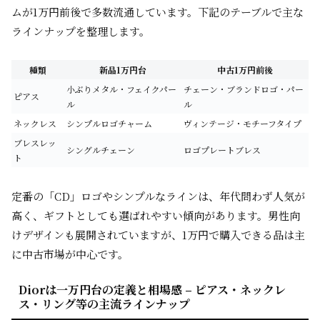
ムが1万円前後で多数流通しています。下記のテーブルで主な
ラインナップを整理します。
種類
新品1万円台
中古1万円前後
小ぶりメタル・フェイクパー
チェーン・ブランドロゴ・パー
ピアス
ル
ル
ネックレス
シンプルロゴチャーム
ヴィンテージ・モチーフタイプ
ブレスレッ
シングルチェーン
ロゴプレートブレス
ト
定番の「CD」ロゴやシンプルなラインは、年代問わず人気が
高く、ギフトとしても選ばれやすい傾向があります。男性向
けデザインも展開されていますが、1万円で購入できる品は主
に中古市場が中心です。
Diorは一万円台の定義と相場感 – ピアス・ネックレ
ス・リング等の主流ラインナップ