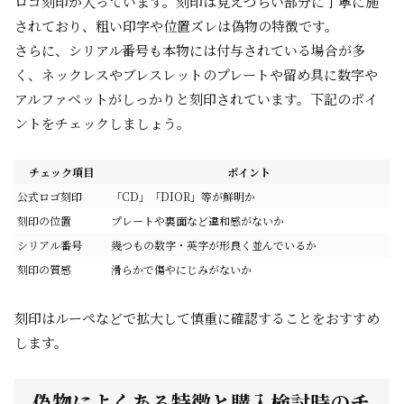
ロゴ刻印が入っています。刻印は見えづらい部分に丁寧に施
されており、粗い印字や位置ズレは偽物の特徴です。
さらに、シリアル番号も本物には付与されている場合が多
く、ネックレスやブレスレットのプレートや留め具に数字や
アルファベットがしっかりと刻印されています。下記のポイ
ントをチェックしましょう。
チェック項目
ポイント
公式ロゴ刻印
「CD」「DIOR」等が鮮明か
刻印の位置
プレートや裏面など違和感がないか
シリアル番号
幾つもの数字・英字が形良く並んでいるか
刻印の質感
滑らかで傷やにじみがないか
刻印はルーペなどで拡大して慎重に確認することをおすすめ
します。
偽物によくある特徴と購入検討時のチ