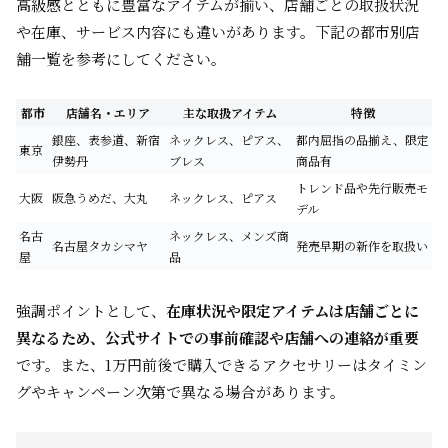
高級感とともに豊富なアイテムが揃い、店舗ごとの取扱状況
や在庫、サービス内容にも違いがあります。下記の都市別店
舗一覧を参考にしてください。
都市
店舗名・エリア
主な取扱アイテム
特徴
銀座、表参道、新宿
ネックレス、ピアス、
都内屈指の品揃え、限定
東京
伊勢丹
ブレス
商品有
トレンド品や先行販売モ
大阪
阪急うめだ、大丸
ネックレス、ピアス
デル
名古
ネックレス、メンズ商
名古屋タカシマヤ
発売早期の新作を取扱い
屋
品
強調ポイントとして、
在庫状況や限定アイテムは店舗ごとに
異なるため、公式サイトでの事前確認や店舗への連絡が重要
です。また、1万円前後で購入できるアクセサリーはタイミン
グやキャンペーン次第で異なる場合があります。