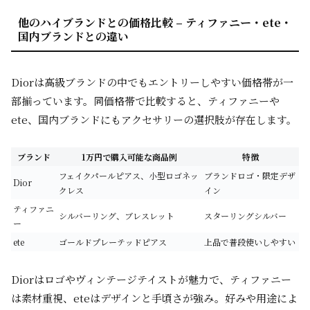
他のハイブランドとの価格比較 – ティファニー・ete・
国内ブランドとの違い
Diorは高級ブランドの中でもエントリーしやすい価格帯が一
部揃っています。同価格帯で比較すると、ティファニーや
ete、国内ブランドにもアクセサリーの選択肢が存在します。
ブランド
1万円で購入可能な商品例
特徴
フェイクパールピアス、小型ロゴネッ
ブランドロゴ・限定デザ
Dior
クレス
イン
ティファニ
シルバーリング、ブレスレット
スターリングシルバー
ー
ete
ゴールドプレーテッドピアス
上品で普段使いしやすい
Diorはロゴやヴィンテージテイストが魅力で、ティファニー
は素材重視、eteはデザインと手頃さが強み。好みや用途によ