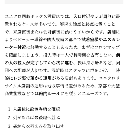
ユニクロ回収ボックス設置店では、
入口付近
や
レジ周り
に設
置されるケースが多いです。導線の始点と終点に置くこと
で、来店直後または会計前後に預けやすいからです。店舗に
よりベビーカー導線や防火設備の都合で
試着室横やエスカレ
ーター付近
に移動することもあるため、まずはフロアマップ
を確認しましょう。投入時は一人で長時間を占有しない、
前
の人の投入が完了してから次に進む
、袋は持ち帰るなど、周
囲への配慮が大切です。混雑時はスタッフに声をかけ、
一時
的にレジ裏で預かる運用
がある店舗もあります。ユニクロリ
サイクル店舗の運用は地域事情で差があるため、京都や大型
商業施設などでは
館内ルール
にも従うとスムーズです。
入店後に設置場所を確認
列があれば最後尾へ並ぶ
袋から衣料のみを取り出す