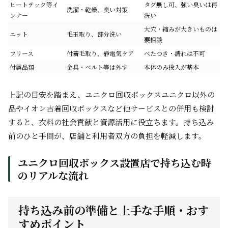
ヒートテック等イ
タグ無し可、強い臭いは再
洗濯・乾燥、臭い対策
ンナー
洗い
大穴・縮みが大きいものは
ニット
毛玉取り、部分洗い
要相談
フリース
付着毛取り、静電気ケア
べたつき・濡れは不可
付属品類
金具・ベルト等は外す
本体のみ投入が基本
上記の目安を踏まえ、ユニクロ回収ボックスユニクロ以外の
品やイオン古着回収ボックスなど他サービスとの併用も検討
すると、衣料の社会貢献と資源活用に役立ちます。持ち込み
前のひと手間が、店舗と利用者双方の負担を軽減します。
ユニクロ回収ボックス設置店で持ち込む時
のリアルな流れ
持ち込み前の準備と上手な手順・おす
すめポイント