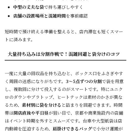
中型の丈夫な袋
で持ち運びしやすく
店舗の設置場所と混雑時間
を事前確認
短時間で預け終える準備を整えると、店内滞在も短くスマー
トに済みます。
大量持ち込みは分割作戦で！混雑回避と袋分けのコツ
一度に大量の回収品を持ち込むと、ボックス口をふさぎやす
く周囲の迷惑になりがちです。
3～5点ずつの分割
で袋を用意
し、複数回に分けて投入するのがスマートです。特にユニク
ロのダウンやブラトップ、ヒートテックは素材のかさが異な
るため、
素材別に袋を分ける
と詰まりを回避できます。時間
帯は
開店直後や平日昼
が狙い目で、京都や商業施設内の店舗
はイベント時期を外すとスムーズです。台車や大型紙袋は店
内動線を圧迫するため、
肩掛けできるバッグ
で小分け運搬が