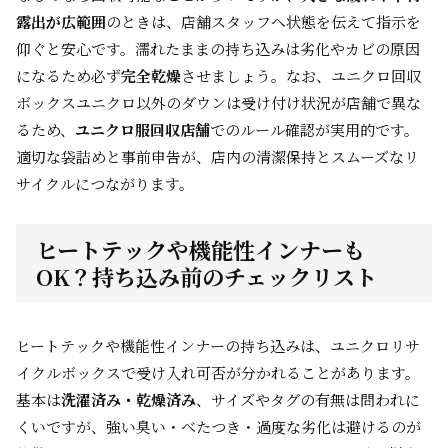
露出が広範囲
のときは、店舗スタッフへ状態を伝えて指示を
仰ぐと安心です。濡れたままの持ち込みは劣化やカビの原因
になるため必ず
完全乾燥
させましょう。なお、ユニクロ回収
ボックスユニクロ以外のダウンは受け付け状況が店舗で異な
るため、
ユニクロ服回収店舗
でのルール確認が実用的です。
適切な袋詰めと事前申告が、店内の清潔保持とスムーズなリ
サイクルにつながります。
ヒートテックや機能性インナーも
OK？持ち込み前のチェックリスト
ヒートテックや機能性インナーの持ち込みは、ユニクロリサ
イクルボックスで受け入れ可否が分かれることがあります。
基本は
洗濯済み・乾燥済み
、サイズやタグの有無は問われに
くいですが、強い臭い・べたつき・過度な劣化は避けるのが