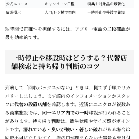
公式ニュース
キャンペーン日程
特典や対象品の最新化
店頭掲示
入口/レジ横の案内
一時停止や移設の告知
短時間で正確性を担保するには、アプリ→電話の
二段確認
が
最も効率的です。
一時停止や移設時はどうする？代替店
舗検索と持ち帰り判断のコツ
到着して「回収ボックスがない」ときは、慌てず手順でリカ
バリーしましょう。まず館内のインフォメーションかスタッ
フに
代替の設置店舗
を確認します。近隣にユニクロが複数あ
る商業施設では、
同一エリア内での一時移設
が行われること
があります。持ち帰り判断は、衛生状態やサイズ感がポイン
トです。
濡れている・臭いが強い・著しい破れ
がある場合は
回収不可になりやすく、袋の口が閉まらない大容量も受け付