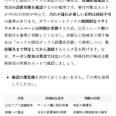
ページに回収ボックスの表記がない場合は、
店舗直通電話で
当日の設置有無を確認
するのが確実です。受付対象はユニク
ロやGUの衣料が中心で、
汚れや濡れが著しい衣料は回収不可
の基準があります。ダウンやヒートテックの
期間限定リサイ
クルキャンペーンは時期が変動
するため、公式ニュース欄の
更新日を基準に判断してください。京都など地域名で探す場
合は「ユニクロ回収ボックス設置店京都」で検索しつつ、
実
店舗名まで特定してから連絡
するとムダ足を防げます。な
お、
クーポン配布は常設ではない
ため、特典目的の場合は最
新告知の有無をセットで確認しましょう。
確認の優先順
を決めておくと迷いません。下の表を活用
してください。
手段
具体的な見方
判断の目安
公式アプリ店舗検索
サービス欄に回収有無
表記が最優先
店舗への電話
当日の設置場所/時間
混雑時は開店直後が確実