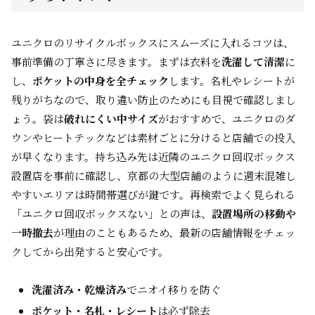
ユニクロのリサイクルボックスにスムーズに入れるコツは、
事前準備の丁寧さに尽きます。まずは衣料を
洗濯して清潔
に
し、
ポケットの中身を全チェック
します。名札やレシートが
残りがちなので、取り違い防止のためにも目視で確認しまし
ょう。袋は
破れにくい中サイズ
がおすすめで、ユニクロのダ
ウンやヒートテックなどは素材ごとに分けると店舗での投入
が早くなります。持ち込み先は近隣のユニクロ回収ボックス
設置店を事前に確認し、京都の大型店舗のように週末混雑し
やすいエリアは時間帯選びが鍵です。再検索でよく見られる
「ユニクロ回収ボックスない」との声は、
設置場所の移動や
一時撤去
が理由のこともあるため、最新の店舗情報をチェッ
クしてから出発すると安心です。
洗濯済み・乾燥済み
でニオイ移りを防ぐ
ポケット・名札・レシート
は必ず除去