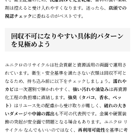
剤は控えると受け入れやすくなります。迷ったら、
店頭での
視認チェック
に委ねるのがベストです。
回収不可になりやすい具体的パターン
を見極めよう
ユニクロのリサイクルは社会貢献と資源活用の両面で運用さ
れています。衛生・安全基準を満たさない衣類は回収不可と
なるため、持ち込み前に以下をチェックしましょう。
濡れや
カビ
は一次選別で弾かれやすく、
強い汚れや油染み
は再資源
化工程の負担増に直結します。
強臭（タバコ、香水、ペッ
ト）
はリユース先の配慮から受け取りが難しく、
破れの大き
いダメージ
や
中綿の露出
も不可の代表例です。金属や硬質装
飾の突起が安全面で問題となる場合もあります。ユニクロ リ
サイクル なんでもいいのではなく、
再利用可能性
を基準に考