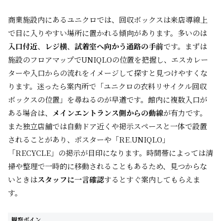
商業施設内にあるユニクロでは、回収ボックスは来店導線上
で目に入りやすい場所に置かれる傾向があります。多いのは
入口付近
、
レジ横
、
試着室へ向かう通路の手前
です。まずは
施設のフロアマップでUNIQLOの位置を把握し、エスカレー
ターや入口からの流れをイメージして探すと見つけやすくな
ります。迷ったら案内所で「ユニクロの衣料リサイクル回収
ボックスの位置」を尋ねるのが早道です。館内に複数入口が
ある場合は、
メインエントランス側からの動線
が有力です。
また独立店舗では自動ドア近くや掲示スペースと一体で設置
されることがあり、ポスターや「RE.UNIQLO」
「RECYCLE」の掲示が目印になります。時間帯によっては清
掃や整理で一時的に移動されることもあるため、見つからな
いときは
スタッフに一言確認
するとすぐ案内してもらえま
す。
観察ポイン