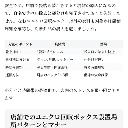
安全です。店前で袋詰め替えをすると混雑の原因になるの
で、
自宅でラベル除去と袋分けを完了
させておくと失敗しま
せん。なおユニクロ回収ユニクロ以外の衣料も対象かは店舗
周知を確認し、対象外品の混入を避けましょう。
分割のポイント
具体策
効果
量を抑える
1袋3～5点にする
投入口の詰まり防止
素材別に分ける
ダウン/布帛/カットソー
仕分けが速い
時間帯調整
平日午前・開店直後
待ち時間短縮
運搬方法
肩掛けバッグ2～3個
動線の安全確保
小分けと時間帯の最適化で、店内のストレスを最小限にでき
ます。
店舗でのユニクロ回収ボックス設置場
所パターンとマナー