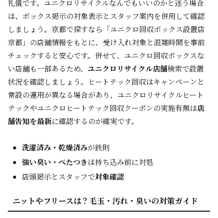
礼儀です。ユニクロリサイクルなんでもいいのかと迷う場合
は、ボックス掲示の対象表示とスタッフ案内を併用して確認
しましょう。京都で探すなら「ユニクロ回収ボックス設置店
京都」の店舗情報をもとに、受け入れ対象と混雑時間を事前
チェックすると安心です。併せて、ユニクロ回収ボックスな
い店舗も一部あるため、
ユニクロリサイクル店舗
検索で設置
状況を確認しましょう。ヒートテック回収はキャンペーンと
常設の運用が異なる場合があり、ユニクロリサイクルヒート
テックやユニクロヒートテック回収クーポンの実施有無は
店
舗告知を最新
に確認するのが確実です。
洗濯済み・乾燥済み
が鉄則
強い臭い・べたつき
は持ち込み前に対処
店頭掲示とスタッフで
対象確認
ニットやフリースは？毛玉・汚れ・臭いの対策ガイド