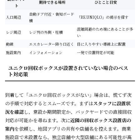
期待できる場所
ひとこと目安
ト
自動ドア付近・告知ボード
入口周辺
「RE.UNIQLO」の掲示を探す
横
混雑回避のため端にあることが多
レジ周辺
レジ列の外側・柱横
い
動線
エスカレーター降り口近く
目に入りやすい導線上に配置
施設案内
インフォメーション
一発で位置特定が可能
ユニクロ回収ボックスが設置されていない場合のベス
ト対応策
到着して「ユニクロ回収ボックスがない」場合は、慌てず次
の手順で対応するとスムーズです。まずは
スタッフに設置状
況を確認
し、常設か期間限定か、バックヤードでの直接回収
対応が可能かを尋ねます。次に
近隣の回収ボックス設置店の
案内
を依頼し、地図アプリの共有や店舗名を控えます。商業
施設店で未設置なら、独立店舗や大型店舗にある可能性が高