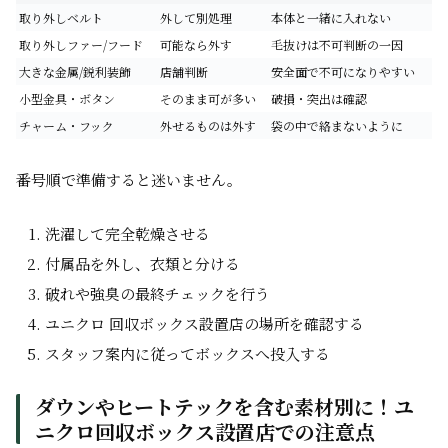
取り外しベルト
外して別処理
本体と一緒に入れない
取り外しファー/フード
可能なら外す
毛抜けは不可判断の一因
大きな金属/鋭利装飾
店舗判断
安全面で不可になりやすい
小型金具・ボタン
そのまま可が多い
破損・突出は確認
チャーム・フック
外せるものは外す
袋の中で絡まないように
番号順で準備すると迷いません。
洗濯して完全乾燥させる
付属品を外し、衣類と分ける
破れや強臭の最終チェックを行う
ユニクロ 回収ボックス設置店の場所を確認する
スタッフ案内に従ってボックスへ投入する
ダウンやヒートテックを含む素材別に！ユ
ニクロ回収ボックス設置店での注意点