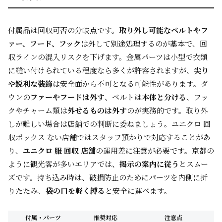
付属品は回収可否の分岐点です。
取り外し可能なベルトやフ
ァー、フード、フック
は外して別途処理するのが基本で、回
収ラインの混入リスクを下げます。金属パーツは小型で衣類
に縫い付けられている程度なら多くが許容されますが、
尖り
や鋭利な装飾
は安全面から不可となる可能性があります。ダ
ウンの
ファーやフードは外す
、ベルトは
本体と分ける
、フッ
クやチャーム類は
外せるものは外す
のが実務的です。取り外
しが難しい場合は店舗での判断に委ねましょう。ユニクロ 回
収ボックス ない店舗ではスタッフ預かりで対応することがあ
り、
ユニクロ 服 回収 店舗
の運用差に注意が必要です。京都の
ように観光客が多いエリアでは、
掲示の案内に従う
とスムー
ズです。持ち込み時は、破損防止のためにパーツを内側に折
りたたみ、
袋の口を軽く縛る
と安全に運べます。
付属・パーツ
推奨対応
注意点