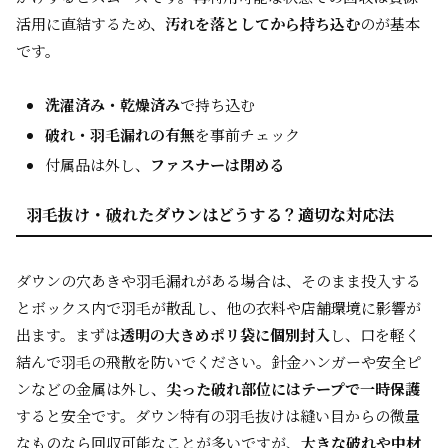
活用に直結するため、
汚れを落としてから持ち込む
のが基本
です。
洗濯済み・乾燥済み
で持ち込む
破れ・羽毛漏れの有無
を事前チェック
付属品は外し、
ファスナーは閉める
羽毛抜け・破れたダウンはどうする？適切な対応法
ダウンの穴あきや羽毛漏れがある場合は、そのまま投入する
とボックス内で羽毛が散乱し、他の衣料や店舗環境に影響が
出ます。まずは
透明の大きめポリ袋に個別封入
し、口を軽く
結んで羽毛の飛散を防いでください。針金ハンガーや安全ピ
ンなどの金属は外し、
尖った破れ部位にはテープで一時保護
すると安全です。ダウン特有の羽毛抜けは縫い目からの微量
なものなら回収可能なことが多いですが、
大きな破れや中材