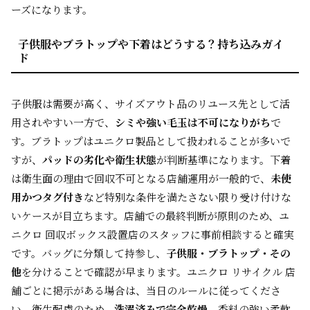
ーズになります。
子供服やブラトップや下着はどうする？持ち込みガイ
ド
子供服は需要が高く、サイズアウト品のリユース先として活
用されやすい一方で、
シミや強い毛玉は不可になりがち
で
す。ブラトップはユニクロ製品として扱われることが多いで
すが、
パッドの劣化や衛生状態
が判断基準になります。下着
は衛生面の理由で回収不可となる店舗運用が一般的で、
未使
用かつタグ付き
など特別な条件を満たさない限り受け付けな
いケースが目立ちます。店舗での最終判断が原則のため、ユ
ニクロ 回収ボックス設置店のスタッフに事前相談すると確実
です。バッグに分類して持参し、
子供服・ブラトップ・その
他
を分けることで確認が早まります。ユニクロ リサイクル 店
舗ごとに掲示がある場合は、当日のルールに従ってくださ
い。衛生配慮のため、
洗濯済みで完全乾燥
、香料の強い柔軟