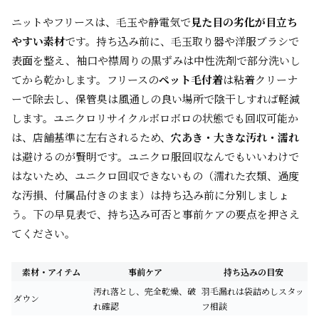
ニットやフリースは、毛玉や静電気で
見た目の劣化が目立ち
やすい素材
です。持ち込み前に、毛玉取り器や洋服ブラシで
表面を整え、袖口や襟周りの黒ずみは中性洗剤で部分洗いし
てから乾かします。フリースの
ペット毛付着
は粘着クリーナ
ーで除去し、保管臭は風通しの良い場所で陰干しすれば軽減
します。ユニクロリサイクルボロボロの状態でも回収可能か
は、店舗基準に左右されるため、
穴あき・大きな汚れ・濡れ
は避けるのが賢明です。ユニクロ服回収なんでもいいわけで
はないため、ユニクロ回収できないもの（濡れた衣類、過度
な汚損、付属品付きのまま）は持ち込み前に分別しましょ
う。下の早見表で、持ち込み可否と事前ケアの要点を押さえ
てください。
素材・アイテム
事前ケア
持ち込みの目安
汚れ落とし、完全乾燥、破
羽毛漏れは袋詰めしスタッ
ダウン
れ確認
フ相談