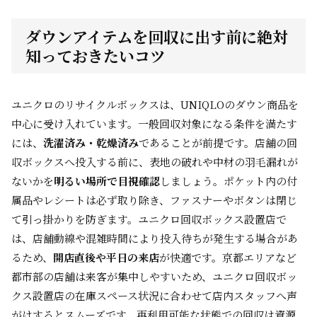
ダウンアイテムを回収に出す前に絶対
知っておきたいコツ
ユニクロのリサイクルボックスは、UNIQLOのダウン商品を
中心に受け入れています。一般回収対象になる条件を満たす
には、
洗濯済み・乾燥済み
であることが前提です。店舗の回
収ボックスへ投入する前に、表地の破れや中材の羽毛漏れが
ないかを
明るい場所で目視確認
しましょう。ポケット内の付
属品やレシートは必ず取り除き、ファスナーやボタンは閉じ
て引っ掛かりを防ぎます。ユニクロ回収ボックス設置店で
は、店舗動線や混雑時間により投入待ちが発生する場合があ
るため、
開店直後や平日の来店
が快適です。京都エリアなど
都市部の店舗は来客が集中しやすいため、ユニクロ回収ボッ
クス設置店の在庫スペース状況に合わせて店内スタッフへ声
がけするとスムーズです。再利用可能な状態での回収は資源