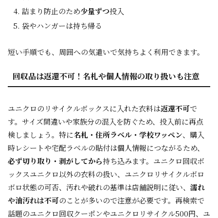
詰まり防止のため
少量ずつ
投入
袋やハンガーは持ち帰る
短い手順でも、周囲への気遣いで気持ちよく利用できます。
回収品は返還不可！名札や個人情報の取り扱いも注意
ユニクロのリサイクルボックスに入れた衣料は
返還不可
で
す。サイズ間違いや家族分の混入を防ぐため、投入前に再点
検しましょう。特に
名札・住所ラベル・学校ワッペン
、購入
時レシートや宅配ラベルの貼付は個人情報につながるため、
必ず切り取り・剥がしてから
持ち込みます。ユニクロ回収ボ
ックスユニクロ以外の衣料の扱い、ユニクロリサイクルボロ
ボロ状態の可否、汚れや破れの基準は店舗説明に従い、
濡れ
や油汚れは不可
のことが多いので注意が必要です。再検索で
話題のユニクロ回収クーポンやユニクロリサイクル500円、ユ