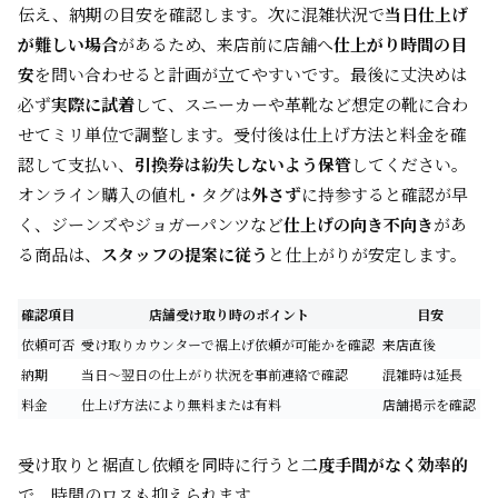
伝え、納期の目安を確認します。次に混雑状況で
当日仕上げ
が難しい場合
があるため、来店前に店舗へ
仕上がり時間の目
安
を問い合わせると計画が立てやすいです。最後に丈決めは
必ず
実際に試着
して、スニーカーや革靴など想定の靴に合わ
せてミリ単位で調整します。受付後は仕上げ方法と料金を確
認して支払い、
引換券は紛失しないよう保管
してください。
オンライン購入の値札・タグは
外さず
に持参すると確認が早
く、ジーンズやジョガーパンツなど
仕上げの向き不向き
があ
る商品は、
スタッフの提案に従う
と仕上がりが安定します。
確認項目
店舗受け取り時のポイント
目安
依頼可否
受け取りカウンターで裾上げ依頼が可能かを確認
来店直後
納期
当日〜翌日の仕上がり状況を事前連絡で確認
混雑時は延長
料金
仕上げ方法により無料または有料
店舗掲示を確認
受け取りと裾直し依頼を同時に行うと
二度手間がなく効率的
で、時間のロスも抑えられます。