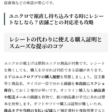
店直後などの来店が安心です。
ユニクロで裾直し持ち込みする時にレシー
トなしなら？店舗ごとの対応差も攻略
レシートの代わりに使える購入証明と
スムーズな提示のコツ
ユニクロの裾上げは原則ユニクロ商品が対象です。レシート
を無くしても、購入を示せれば対応できる店舗があります。
まずは
ユニクロアプリの購入履歴
を用意しましょう。注文番
号と商品名、サイズが一目で分かる画面を
来店前にスクショ
保存
しておくと受付が早いです。オンライン購入なら
納品書
や配送メール
の画面も有効で、紙の納品書が手元にあれば原
本を持参します。ギフトやフリマ購入は証明が難しいため、
商品タグや当時の支払い記録
など補足資料を複数用意すると