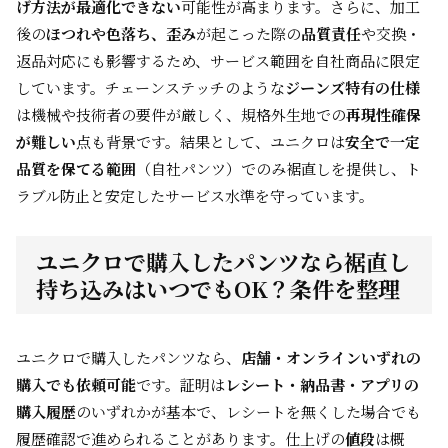
げ方法が最適化できない
可能性が高まります。さらに、加工
後の
ほつれや色落ち、歪み
が起こった際の
品質責任
や交換・
返品対応にも影響するため、サービス範囲を自社商品に限定
しています。チェーンステッチのような
ジーンズ特有の仕様
は機械や技術者の要件が厳しく、規格外生地での
再現性確保
が難しい
点も背景です。結果として、ユニクロは
安全で一定
品質を保てる範囲
（自社パンツ）でのみ裾直しを提供し、ト
ラブル防止と安定したサービス水準を守っています。
ユニクロで購入したパンツなら裾直し
持ち込みはいつでもOK？条件を整理
ユニクロで購入したパンツなら、
店舗・オンラインいずれの
購入でも依頼可能
です。証明は
レシート・納品書・アプリの
購入履歴
のいずれかが基本で、レシートを無くした場合でも
履歴確認で進められることがあります。仕上げの
値段
は概