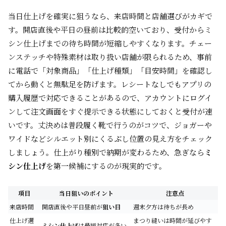
当日仕上げを確実に狙うなら、来店時間と店舗選びがカギで
す。開店直後や平日の昼前は比較的空いており、受付からミ
シン仕上げまでの待ち時間が短縮しやすくなります。チェー
ンステッチや特殊素材は取り扱い店舗が限られるため、事前
に電話で「対象商品」「仕上げ種類」「目安時間」を確認し
てから動くと無駄足を防げます。レシートなしでもアプリの
購入履歴で対応できることがあるので、アカウントにログイ
ンして注文画面をすぐ提示できる状態にしておくと受付が速
いです。丈決めは普段履く靴で行うのがコツで、ジョガーや
ワイドなどシルエット別にくるぶし位置の見え方をチェック
しましょう。仕上がり種別で納期が変わるため、急ぎなら
ミ
シン仕上げ
を第一候補にするのが現実的です。
項目
当日狙いのポイント
注意点
来店時間
開店直後や平日昼前が
狙い目
週末夕方は待ちが長め
仕上げ選
まつり縫いは時間が延びやす
ミシン仕上げ
は最短対応が多い