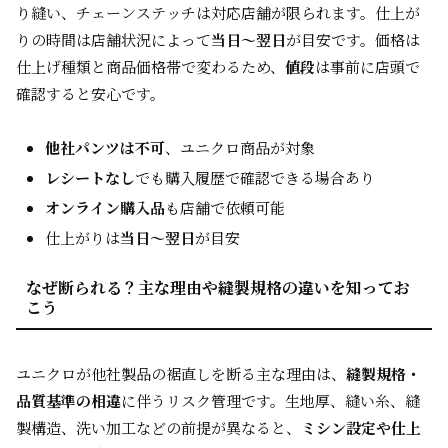
り縫い、チェーンステッチは対応店舗が限られます。仕上が
りの時間は店舗状況によって
当日～翌日
が目安です。価格は
仕上げ種類と商品価格帯で変わるため、
値段
は事前に店頭で
確認すると安心です。
他社パンツは不可
、ユニクロ商品が対象
レシートなし
でも購入履歴で確認できる場合あり
オンライン購入品
も店舗で依頼可能
仕上がりは
当日～翌日
が目安
なぜ断られる？主な理由や縫製規格の違いを知ってお
こう
ユニクロが他社製品の裾直しを断る主な理由は、
縫製規格・
品質基準の相違
に伴うリスク管理です。生地厚、縫い糸、縫
製構造、洗い加工などの前提が異なると、
ミシン設定や仕上