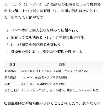
ね、ミシン（シングル）は対象商品の価格帯によって
無料ま
たは少額
、まつり縫いは
有料
です。依頼の流れは次のとおり
で、初めてでも簡単です。
パンツ本体と購入証明を持って
店舗
へ行く
試着して
丈を決める
（1センチ単位で指定可能）
仕上げ種類を選び
料金を支払う
引換票
を受け取り、
受け取り時間
を確認する
項目
目安
対象商品
ユニクロのボトムス全般（店舗・オンライン購入品）
購入確認
レシート・納品書・アプリ購入履歴
納期
当日～翌日（店舗状況により変動）
主な仕上げ
ミシン（シングル）、まつり縫い、店舗によりチェーン対応
店舗混雑時は所要
時間
が延びることがあるため、急ぎなら開