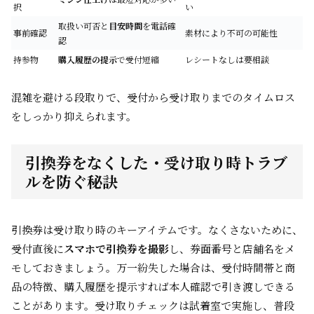
択
い
取扱い可否と
目安時間
を電話確
事前確認
素材により不可の可能性
認
持参物
購入履歴の提示
で受付短縮
レシートなしは要相談
混雑を避ける段取りで、受付から受け取りまでのタイムロス
をしっかり抑えられます。
引換券をなくした・受け取り時トラブ
ルを防ぐ秘訣
引換券は受け取り時のキーアイテムです。なくさないために、
受付直後に
スマホで引換券を撮影
し、券面番号と店舗名をメ
モしておきましょう。万一紛失した場合は、受付時間帯と商
品の特徴、購入履歴を提示すれば本人確認で引き渡しできる
ことがあります。受け取りチェックは試着室で実施し、普段