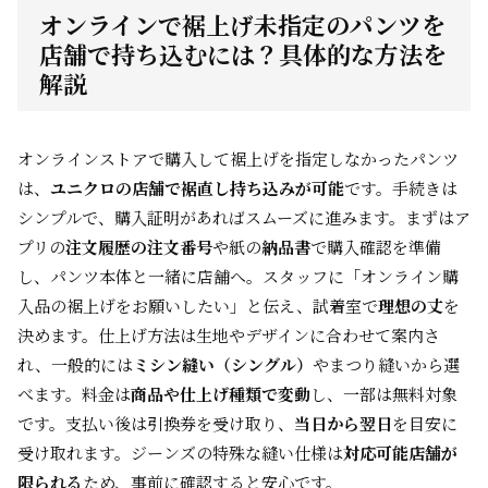
オンラインで裾上げ未指定のパンツを
店舗で持ち込むには？具体的な方法を
解説
オンラインストアで購入して裾上げを指定しなかったパンツ
は、
ユニクロの店舗で裾直し持ち込みが可能
です。手続きは
シンプルで、購入証明があればスムーズに進みます。まずはア
プリの
注文履歴の注文番号
や紙の
納品書
で購入確認を準備
し、パンツ本体と一緒に店舗へ。スタッフに「オンライン購
入品の裾上げをお願いしたい」と伝え、試着室で
理想の丈
を
決めます。仕上げ方法は生地やデザインに合わせて案内さ
れ、一般的には
ミシン縫い（シングル）
やまつり縫いから選
べます。料金は
商品や仕上げ種類で変動
し、一部は無料対象
です。支払い後は引換券を受け取り、
当日から翌日
を目安に
受け取れます。ジーンズの特殊な縫い仕様は
対応可能店舗が
限られる
ため、事前に確認すると安心です。