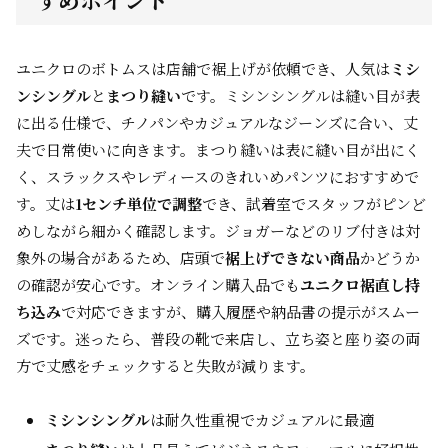
ユニクロのボトムスは店舗で裾上げが依頼でき、人気は
ミシ
ンシングル
と
まつり縫い
です。ミシンシングルは縫い目が表
に出る仕様で、チノパンやカジュアルなジーンズに合い、丈
夫で日常使いに向きます。まつり縫いは表に縫い目が出にく
く、スラックスやレディースのきれいめパンツにおすすめで
す。丈は
1センチ単位で調整
でき、試着室でスタッフがピンど
めしながら細かく確認します。ジョガーなどのリブ付きは対
象外の場合があるため、店頭で
裾上げできない商品
かどうか
の確認が安心です。オンライン購入品でも
ユニクロ裾直し持
ち込み
で対応できますが、購入履歴や納品書の提示がスムー
ズです。迷ったら、普段の靴で来店し、立ち姿と座り姿の両
方で丈感をチェックすると失敗が減ります。
ミシンシングル
は耐久性重視でカジュアルに最適