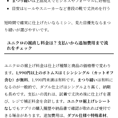
まつり縫い
は上品見えでビジネスやフォーマルに好相性
目安はヒールやスニーカーなど普段の靴で丈決めを行う
短時間で確実に仕上げたいならミシン、見た目優先ならまつ
り縫いが選びやすいです。
ユニクロの裾直し料金は？支払いから追加費用まで流
れをチェック
ユニクロの裾上げ料金は仕上げ種類と商品の価格帯で変わり
ます。
1,990円以上のボトムスはミシンシングル（カットオフ
含む）が無料
、1,990円未満は有料です。
まつり縫い
は有料に
なるのが一般的で、ダブル仕上げはシングルより高く、納期
も長めです。支払いの流れは、試着で丈決め後に仕上げを選
び、レジで補正料金を会計します。
ユニクロ裾上げレシート
なし
でもアプリの購入履歴や納品書で確認が取れれば受付で
きる場合があります。追加費用は、
ダブル仕様
や
特殊素材
、