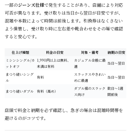
一部の
ジーンズ仕様
で発生することがあり、店舗により対応
可否が異なります。受け取りは当日から翌日が目安ですが、
混雑や本数によって時間は前後します。引換券はなくさない
よう保管し、受け取り時に左右差や靴合わせをその場で確認
すると安心です。
仕上げ種類
料金の目安
対象・備考
納期の目安
ミシンシングル/カ
1,990円以上は無料、
カジュアル全般に最
当日〜翌日
ットオフ
未満は有料
適
まつり縫いシング
スラックスやきれい
有料
当日〜翌日
ル
めに最適
ダブル裾のスラック
数日〜1週
まつり縫いダブル
有料（高め）
ス向け
間前後
店頭で料金と納期を必ず確認し、急ぎの場合は混雑時間帯を
避けるのがコツです。