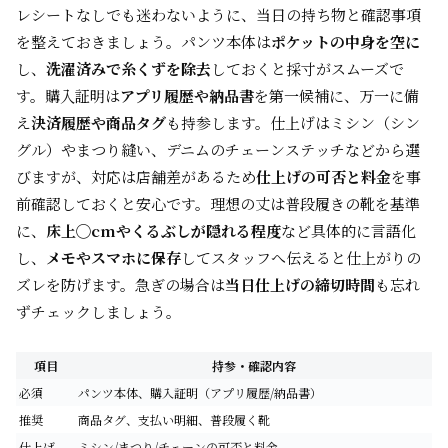
レシートなしでも迷わないように、当日の持ち物と確認事項
を整えておきましょう。パンツ本体は
ポケットの中身を空に
し、
洗濯済みで糸くずを除去
しておくと採寸がスムーズで
す。購入証明は
アプリ履歴や納品書
を第一候補に、万一に備
え
決済履歴や商品タグ
も持参します。仕上げはミシン（シン
グル）やまつり縫い、デニムのチェーンステッチなどから選
びますが、対応は店舗差があるため
仕上げの可否と料金
を事
前確認しておくと安心です。理想の丈は普段履きの靴を基準
に、
床上◯cmやくるぶしが隠れる程度
など具体的に言語化
し、
メモやスマホに保存
してスタッフへ伝えると仕上がりの
ズレを防げます。急ぎの場合は
当日仕上げの締切時間
も忘れ
ずチェックしましょう。
項目
持参・確認内容
必須
パンツ本体、購入証明（アプリ履歴/納品書）
推奨
商品タグ、支払い明細、普段履く靴
仕上げ
ミシン/まつり/チェーンの可否と料金