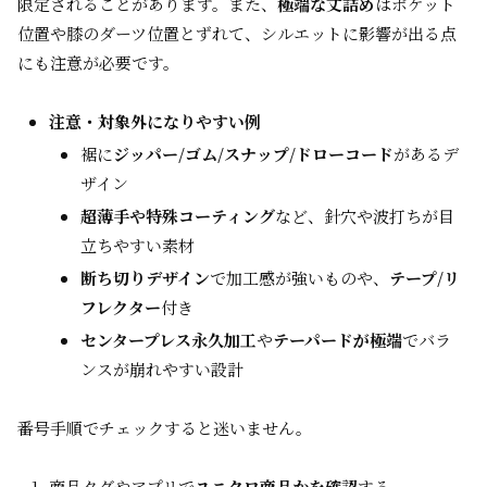
限定されることがあります。また、
極端な丈詰め
はポケット
位置や膝のダーツ位置とずれて、シルエットに影響が出る点
にも注意が必要です。
注意・対象外になりやすい例
裾に
ジッパー/ゴム/スナップ/ドローコード
があるデ
ザイン
超薄手や特殊コーティング
など、針穴や波打ちが目
立ちやすい素材
断ち切りデザイン
で加工感が強いものや、
テープ/リ
フレクター
付き
センタープレス永久加工
や
テーパードが極端
でバラ
ンスが崩れやすい設計
番号手順でチェックすると迷いません。
商品タグやアプリで
ユニクロ商品かを確認
する