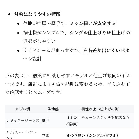
対象になりやすい特徴
生地が中厚〜厚手で、
ミシン縫いが安定
する
裾仕様がシンプルで、
シングル仕上げやW仕上げ
の
選択がしやすい
サイドシームがまっすぐで、
左右差が出にくいパタ
ーン設計
下の表は、一般的に相談しやすいモデルと仕上げ傾向のイメ
ージです。店舗により可否や納期は変わるため、持ち込む前
に確認するとスムーズです。
モデル例
生地感
相性がよい仕上げの例
ミシン
、チェーンステッチ対応店なら
レギュラージーンズ
厚手
相談可
チノ/スマートアン
中厚
まつり縫い（シングル/ダブル）
クル