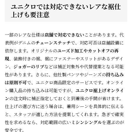
ユニクロでは対応できないレアな裾仕
上げも要注意
一部のレアな仕様は
店舗で対応できない
ことがあります。代
表例がデニムの
チェーンステッチ
で、対応可否は店舗設備に
依存します。オリジナルの
ユーズド加工やカットオフの再
現
、装飾付きの裾、裾にファスナーやスリットがあるデザイ
ン、
ジョガーのリブ
などは補正対象外や代替提案となる可能
性があります。さらに、他社製パンツやジーンズの
持ち込み
は原則不可
で、ユニクロ商品限定のサービスです。オンライ
ン購入品の持ち込みは可能ですが、
ユニクロ裾上げオンライ
ン
の注文時に補正指定しておくと到着後の手間が省けます。
仕上げの選び方に迷う場合は、着用シーンを具体的に伝える
と、スタッフが適した方法を提案してくれます。急ぎで確実
性を求めるなら、対応範囲の広い
ミシンシングル
を選ぶのが
安全です。