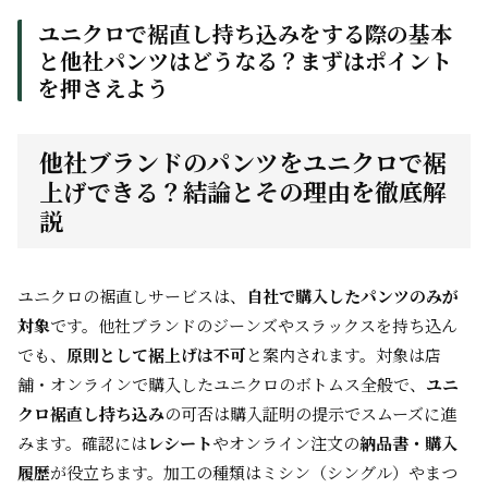
ユニクロで裾直し持ち込みをする際の基本
と他社パンツはどうなる？まずはポイント
を押さえよう
他社ブランドのパンツをユニクロで裾
上げできる？結論とその理由を徹底解
説
ユニクロの裾直しサービスは、
自社で購入したパンツのみが
対象
です。他社ブランドのジーンズやスラックスを持ち込ん
でも、
原則として裾上げは不可
と案内されます。対象は店
舗・オンラインで購入したユニクロのボトムス全般で、
ユニ
クロ裾直し持ち込み
の可否は購入証明の提示でスムーズに進
みます。確認には
レシート
やオンライン注文の
納品書・購入
履歴
が役立ちます。加工の種類はミシン（シングル）やまつ