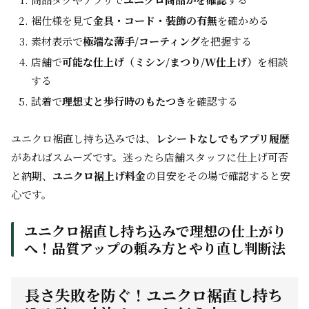
裾仕様を見て
金具・コード・装飾の有無
を確かめる
素材表示で
極端な薄手/コーティング
を把握する
店舗で
可能な仕上げ（ミシン/まつり/W仕上げ）
を相談
する
試着で
理想丈と歩行時のもたつき
を確認する
ユニクロ裾直し持ち込みでは、
レシートなしでもアプリ履歴
があればスムーズです。迷ったら店舗スタッフに仕上げ可否
と納期、
ユニクロ裾上げ料金
の目安をその場で確認すると安
心です。
ユニクロ裾直し持ち込みで理想の仕上がり
へ！品質アップの頼み方とやり直し判断法
長さ失敗を防ぐ！ユニクロ裾直し持ち