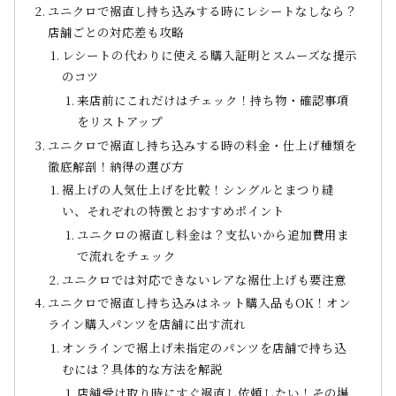
ユニクロで裾直し持ち込みする時にレシートなしなら？
店舗ごとの対応差も攻略
レシートの代わりに使える購入証明とスムーズな提示
のコツ
来店前にこれだけはチェック！持ち物・確認事項
をリストアップ
ユニクロで裾直し持ち込みする時の料金・仕上げ種類を
徹底解剖！納得の選び方
裾上げの人気仕上げを比較！シングルとまつり縫
い、それぞれの特徴とおすすめポイント
ユニクロの裾直し料金は？支払いから追加費用ま
で流れをチェック
ユニクロでは対応できないレアな裾仕上げも要注意
ユニクロで裾直し持ち込みはネット購入品もOK！オン
ライン購入パンツを店舗に出す流れ
オンラインで裾上げ未指定のパンツを店舗で持ち込
むには？具体的な方法を解説
店舗受け取り時にすぐ裾直し依頼したい！その場