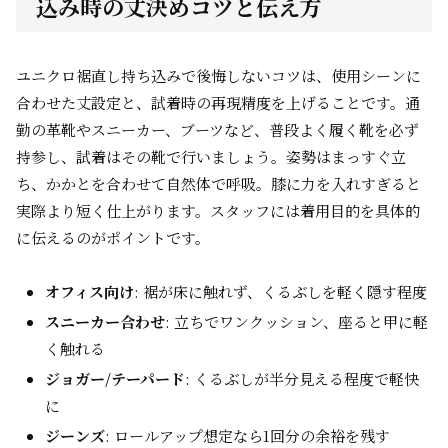
込み時の丈決めコツと伝え方
ユニクロ裾直し持ち込みで後悔しないコツは、使用シーンに
合わせた丈設定と、試着時の再現精度を上げることです。通
勤の革靴やスニーカー、ブーツなど、普段よく履く靴を必ず
持参し、試着はその靴で行いましょう。姿勢はまっすぐ立
ち、かかとを合わせて自然体で呼吸。膝に力を入れすぎると
実際より短く仕上がります。スタッフには着用目的を具体的
に伝えるのがポイントです。
オフィス向け
: 裾が床に触れず、くるぶしを軽く隠す程度
スニーカー合わせ
: 立ちでワンクッション、座ると甲に軽
く触れる
ジョガー/テーパード
: くるぶしが半分見える程度で軽快
に
ジーンズ
: ロールアップ想定なら1回分の余裕を残す