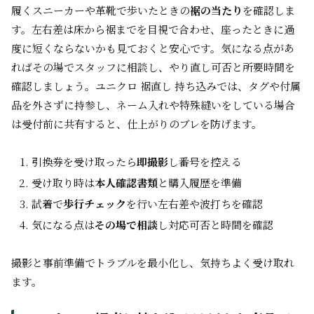
履くスニーカーや革靴で歩いたときの
裾の当たり
を確認しま
す。左右差は床から裾までを目視で合わせ、座ったときに過
度に短くならないかも見ておくと安心です。気になる点があ
ればその場でスタッフに相談し、やり直し可否と所要時間を
確認しましょう。ユニクロ 裾直し 持ち込みでは、タグや付属
品を外さずに持参し、ネーム入れや特殊縫いをしている場合
は受付前に共有すると、仕上がりのブレを防げます。
引換券を受け取ったら
即撮影
し番号を控える
受け取り時は
本人確認書類
と購入履歴を準備
試着で
歩行チェック
を行い左右差や波打ちを確認
気になる点は
その場で相談
し対応可否と時間を確認
撮影と事前準備でトラブルを最小化し、気持ちよく受け取れ
ます。