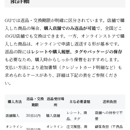
限詳細
GUでは返品・交換期限が明確に区分されています。店舗で購
入した商品の場合、
購入店舗でのみ返品が可能
で、全国どこ
のGU店舗でも交換はできます。一方、オンラインストアで購
入した商品は、オンラインで申請し返送する形が基本です。
返品の際には
レシートや購入履歴、タグやパッケージの保存
も必要なため、購入時からしっかり保管をおすすめします。
支払い方法により追加書類（クレジットカード明細など）も
求められるケースがあり、詳細は下記の表をご参照くださ
い。
返品・交換
返品受付場
購入方法
主な必要書類
送料負担
期限
所
レシート、商
店舗への持参で不
店舗購入
30日以内
購入店舗
品、タグ
要
オンライン
オンライン
注文履歴、商
顧客負担（不良品
30日以内