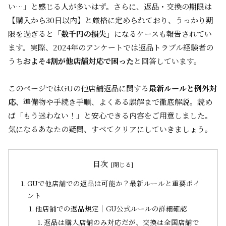
い…」と感じる人が多いはず。さらに、返品・交換の期限は
【購入から30日以内】と厳格に定められており、うっかり期
限を過ぎると
「数千円の損失」
になるケースも報告されてい
ます。実際、2024年のアンケートでは返品トラブル経験者の
うち
およそ4割が他店舗対応で困った
と回答しています。
このページではGUの他店舗返品に関する
最新ルールと例外対
応
、準備物や手続き手順、よくある誤解まで徹底解説。読め
ば「もう迷わない！」と安心できる内容をご用意しました。
気になるあなたの疑問、すべてクリアにしていきましょう。
目次
GUで他店舗での返品は可能か？最新ルールと重要ポイ
ント
他店舗での返品規定｜GU公式ルールの詳細確認
返品は購入店舗のみ対応だが、交換は全国店舗で