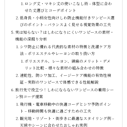
ロング丈・マキシ丈の使いこなし術 – 体型に合わ
せた丈選びとコーデポイント
低身長・小柄女性向けしわ防止機能付きワンピース選
びのポイント – バランスよく見せる視覚効果の工夫
実は知らない？はしわになりにくいワンピースの素材・
機能の深掘り分析
シワ防止に優れる代表的な素材の特徴と洗濯ケア方
法 – ポリエステルやレーヨンの取り扱い方
ポリエステル、レーヨン、綿麻のメリット・デメ
リット比較 – 様々な素材の組み合わせの特徴
速乾性、防シワ加工、イージーケア機能の有効性検
証 – 実際のワンピースで体感できる性能解説
旅行先で役立つ！しわにならないワンピースの着用シー
ン別コーデ提案
飛行機・電車移動中の快適コーデとシワ予防ポイン
ト – 移動時間も快適に過ごすための工夫
観光地・リゾート・街歩きに最適なスタイリング例 –
天候やシーンに合わせたおしゃれ実例