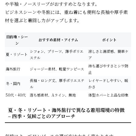
や半袖・ノースリーブがおすすめとなります。
ビジネスシーンや冬旅には、重ね着にも便利な長袖や厚手素
材を選ぶと着回し力がアップします。
目的地・シー
おすすめ素材・アイテム
ポイント
ン
シフォン、プリーツ、薄手ポリエ
涼しさと清潔感、簡単ケ
夏・リゾート
ステル
ア
持ち運びやすさとシワ防
海外旅行
ジャージー素材、軽量ワンピース
止
長袖・ロング丈、厚手ポリエステ
レイヤードしやすい、暖
冬・国内
ル
かさ
50代・40代
落ち感素材、Aライン、無地
体型カバーと上品な印象
夏・冬・リゾート・海外旅行で異なる着用環境の特徴
– 四季・気候ごとのアプローチ