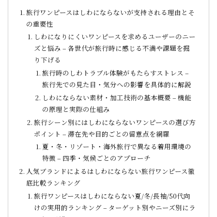
旅行ワンピースはしわにならないが支持される理由とそ
の重要性
しわになりにくいワンピースを求めるユーザーのニー
ズと悩み – 各世代が旅行時に感じる不満や課題を掘
り下げる
旅行時のしわトラブル体験がもたらすストレス –
旅行先での見た目・気分への影響を具体的に解説
しわにならない素材・加工技術の基本概要 – 機能
の原理と実際の仕組み
旅行シーン別にはしわにならないワンピースの選び方
ポイント – 滞在先や目的ごとの留意点を網羅
夏・冬・リゾート・海外旅行で異なる着用環境の
特徴 – 四季・気候ごとのアプローチ
人気ブランドによるはしわにならない旅行ワンピース徹
底比較ランキング
旅行ワンピースはしわにならない夏/冬/長袖/50代向
けの実用的ランキング – ターゲット別やニーズ別にラ