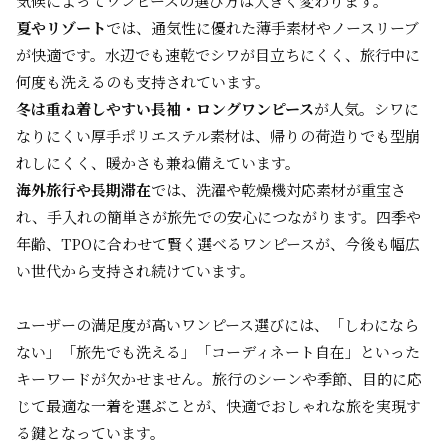
気候によってワンピースの選び方は大きく変わります。
夏やリゾート
では、通気性に優れた薄手素材やノースリーブ
が快適です。水辺でも速乾でシワが目立ちにくく、旅行中に
何度も洗えるのも支持されています。
冬は重ね着しやすい長袖・ロングワンピース
が人気。シワに
なりにくい厚手ポリエステル素材は、帰りの荷造りでも型崩
れしにくく、暖かさも兼ね備えています。
海外旅行や長期滞在
では、洗濯や乾燥機対応素材が重宝さ
れ、手入れの簡単さが旅先での安心につながります。四季や
年齢、TPOに合わせて賢く選べるワンピースが、今後も幅広
い世代から支持され続けています。
ユーザーの満足度が高いワンピース選びには、「しわになら
ない」「旅先でも洗える」「コーディネート自在」といった
キーワードが欠かせません。旅行のシーンや季節、目的に応
じて最適な一着を選ぶことが、快適でおしゃれな旅を実現す
る鍵となっています。