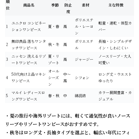
順
商品名
季節
防止
素材
主な特徴
位
度
ポリエステ
ユニクロ コンビネー
軽量・速乾・体型カ
1
夏・春
高
ル・レーヨ
ションワンピース
バー
ン
無印良品 落ちワンタ
ポリエステ
長袖・シンプルデザ
2
秋・冬
高
ッチワンピース
ル
イン・しわにくい
ニッセン 洗えるリゾ
夏・リ
ノースリーブ・大人
3
高
ジャージー
ートワンピース
ゾート
可愛い
オール
50代向け上品マキシ
中～
ロング丈・ウエスト
4
シーズ
シフォン
ワンピース
高
ゆったり
ン
マルイ レディースロ
カラー展開豊富・カ
5
春・秋
中
綿混紡
ングワンピース
ジュアル
・夏の旅行や海外リゾートには、軽くて通気性が良いノース
リーブやリゾートワンピースがおすすめです。
・秋冬はロング丈・長袖タイプを選ぶと、幅広い年代にフィ