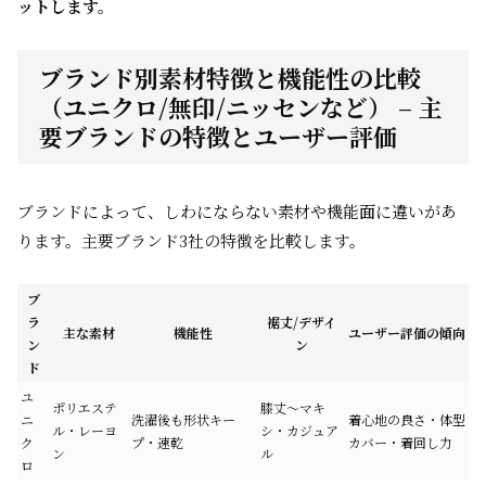
ットします。
ブランド別素材特徴と機能性の比較
（ユニクロ/無印/ニッセンなど） – 主
要ブランドの特徴とユーザー評価
ブランドによって、しわにならない素材や機能面に違いがあ
ります。主要ブランド3社の特徴を比較します。
ブ
ラ
裾丈/デザイ
主な素材
機能性
ユーザー評価の傾向
ン
ン
ド
ユ
ポリエステ
膝丈～マキ
ニ
洗濯後も形状キー
着心地の良さ・体型
ル・レーヨ
シ・カジュア
ク
プ・速乾
カバー・着回し力
ン
ル
ロ