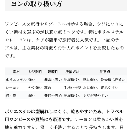
ヨンの取り扱い方
ワンピースを旅行やリゾートへ持参する場合、シワになりに
くい素材を選ぶのが快適な旅のコツです。特にポリエステル
やレーヨンは、ケアが簡単で旅行者に人気です。下記のテー
ブルは、主な素材の特徴やお手入れポイントを比較したもの
です。
素材
シワ耐性
速乾性
洗濯方法
注意点
ポリエステル
強い
非常に高い
洗濯機OK
熱に弱い、乾燥機は控えめ
レーヨン
やや強い
高め
手洗い推奨
水に弱い、縮みやすい
綿・麻
弱い
普通〜高め
洗濯機OK
シワが出やすい
ポリエステルは型崩れしにくく、乾きやすいため、トラベル
用ワンピースや夏旅にも最適です。
レーヨンは柔らかい着心
地が魅力ですが、優しく手洗いすることで長持ちします。日