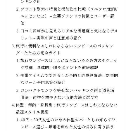
ンキング化
ブランド別素材特徴と機能性の比較（ユニクロ/無印/
ニッセンなど） – 主要ブランドの特徴とユーザー評
価
口コミ評判から見えるリアルな満足度と気になるデメ
リット – 実際の声と注意点の紹介
旅行に便利なはしわにならないワンピースのパッキン
グ・たたみ方完全ガイド
旅行ワンピースはしわにならないたたみ方のテクニッ
ク詳細 – 具体的手順やポイントを徹底解説
携帯アイテムでできるしわ予防と応急処置法 – 効果的
なツールや応急策の紹介
コンパクトでシワを寄せないパッキング術と道具活
用法 – 荷物を増やさない収納方法と選び方
体型・年齢・身長別：旅行ワンピースはしわにならない
最適スタイル提案
40代・50代女性のための体型カバーとしわ知らずワ
ンピース選び – 年齢を重ねた女性の悩みに寄り添う