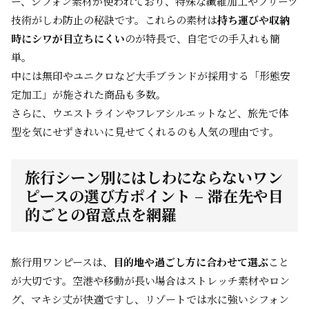
ー、シフォン素材が使われており、特殊な繊維加工やプリーツ
技術がしわ防止の秘訣です。これらの素材は
持ち運びや収納
時にシワが目立ちにくい
のが特長で、自宅での手入れも簡
単。
中には無印やユニクロなど大手ブランドが採用する「形態安
定加工」が施された商品も多数。
さらに、ウエストラインやフレアシルエットなど、旅先で体
型を気にせずきれいに見せてくれるのも人気の理由です。
旅行シーン別にはしわにならないワン
ピースの選び方ポイント – 滞在先や目
的ごとの留意点を網羅
旅行用ワンピースは、
目的地や過ごし方に合わせて選ぶ
こと
が大切です。空港や移動が長い場合はストレッチ素材やロン
グ、マキシ丈が快適ですし、リゾートでは水に強いシフォン