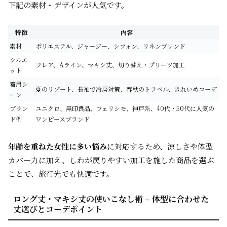
下記の素材・デザインが人気です。
特徴
内容
素材
ポリエステル、ジャージー、シフォン、リネンブレンド
シルエ
フレア、Aライン、マキシ丈、切り替え・プリーツ加工
ット
着用シ
夏のリゾート、長袖で冷房対策、春秋のトラベル、きれいめコーデ
ーン
ブラン
ユニクロ、無印良品、フェリシモ、神戸系、40代・50代に人気の
ド例
ワンピースブランド
年齢を重ねた女性に多い悩み
に対応するため、涼しさや体型
カバー力に加え、しわが戻りやすい加工を施した商品を選ぶ
ことで、旅行先でも快適です。
ロング丈・マキシ丈の使いこなし術 – 体型に合わせた
丈選びとコーデポイント