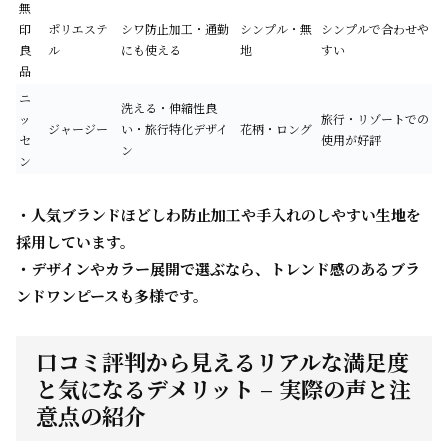
無
印
ポリエステ
シワ防止加工・通勤
シンプル・無
シンプルで合わせや
良
ル
にも使える
地
すい
品
ニ
洗える・伸縮性良
ッ
旅行・リゾートでの
ジャージー
い・旅行特化デザイ
花柄・ロング
セ
使用が好評
ン
ン
・人気ブランドほどしわ防止加工や手入れのしやすい生地を
採用しています。
・デザインやカラー展開で選ぶなら、トレンド感のあるブラ
ンドワンピースも多様です。
口コミ評判から見えるリアルな満足度
と気になるデメリット – 実際の声と注
意点の紹介