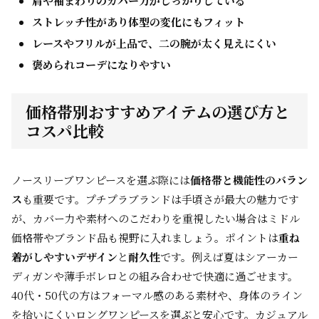
肩や袖まわりのカバー力がしっかりしている
ストレッチ性があり体型の変化にもフィット
レースやフリルが上品で、二の腕が太く見えにくい
褒められコーデになりやすい
価格帯別おすすめアイテムの選び方と
コスパ比較
ノースリーブワンピースを選ぶ際には
価格帯と機能性のバラン
ス
も重要です。プチプラブランドは手頃さが最大の魅力です
が、カバー力や素材へのこだわりを重視したい場合はミドル
価格帯やブランド品も視野に入れましょう。ポイントは
重ね
着がしやすいデザイン
と
耐久性
です。例えば夏はシアーカー
ディガンや薄手ボレロとの組み合わせで快適に過ごせます。
40代・50代の方はフォーマル感のある素材や、身体のライン
を拾いにくいロングワンピースを選ぶと安心です。カジュアル