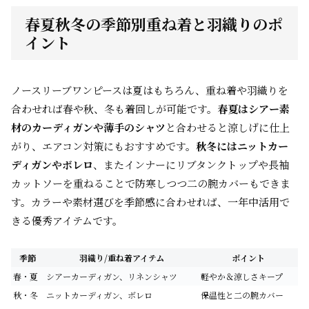
春夏秋冬の季節別重ね着と羽織りのポ
イント
ノースリーブワンピースは夏はもちろん、重ね着や羽織りを
合わせれば春や秋、冬も着回しが可能です。
春夏はシアー素
材のカーディガンや薄手のシャツ
と合わせると涼しげに仕上
がり、エアコン対策にもおすすめです。
秋冬にはニットカー
ディガンやボレロ
、またインナーにリブタンクトップや長袖
カットソーを重ねることで防寒しつつ二の腕カバーもできま
す。カラーや素材選びを季節感に合わせれば、一年中活用で
きる優秀アイテムです。
季節
羽織り/重ね着アイテム
ポイント
春・夏
シアーカーディガン、リネンシャツ
軽やか＆涼しさキープ
秋・冬
ニットカーディガン、ボレロ
保温性と二の腕カバー