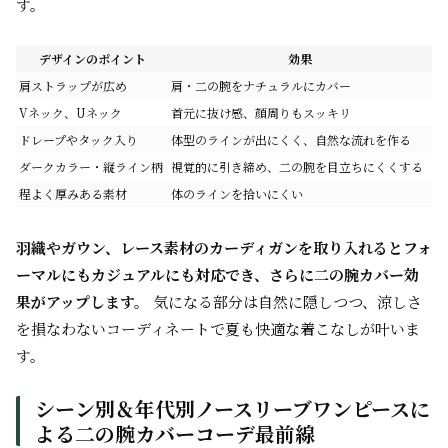
す。
デザインのポイント
効果
肩ストラップが広め
肩・二の腕をナチュラルにカバー
Vネック、Uネック
首元に抜け感、顔周りもスッキリ
ドレープやタック入り
体型のラインが出にくく、自然な流れを作る
ダークカラー・縦ライン柄
視覚的に引き締め、二の腕を目立ちにくくする
程よく厚みある素材
体のラインを拾いにくい
羽織やガウン、レース素材のカーディガンを取り入れるとフォ
ーマルにもカジュアルにも対応でき、さらに二の腕カバー効
果がアップします。
気になる部分は自然に隠しつつ、涼しさ
を損なわないコーディネートで夏も快適な着こなしが叶いま
す。
シーン別＆年代別ノースリーブワンピースに
よる二の腕カバーコーデ最前線