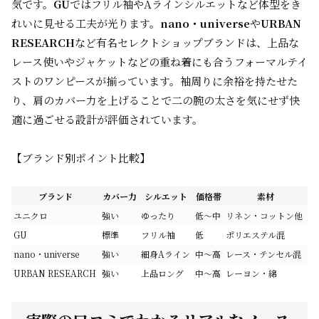
気です。
GU
ではフリル袖やAラインシルエットなど体型をき
れいに見せる工夫が光ります。
nano・universe
や
URBAN
RESEARCH
など有名セレクトショップブランドは、上品な
レース使いやジャケットなどの重ね着にも合うフォーマルテイ
ストのワンピースが揃っています。袖周りに余裕を持たせた
り、肩のカバー力を上げることで二の腕の太さを気にせず快
適に過ごせる設計が評価されています。
【ブランド別ポイント比較】
ブランド
カバー力
シルエット
価格帯
素材
ユニクロ
強い
ゆったり
低～中
リネン・コットン他
GU
標準
フリル袖
低
ポリエステル混
nano・universe
強い
細身Aライン
中～高
レース・テンセル混
URBAN RESEARCH
強い
上品ロング
中～高
レーヨン・綿