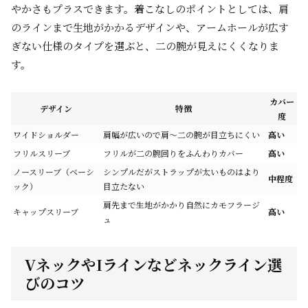
やかさもプラスできます。着こなしのポイントとしては、肩
のラインまで生地がかかるデザインや、アームホールが広す
ぎない仕様のタイプを選ぶと、二の腕が見えにくくなりま
す。
カバー
デザイン
特徴
度
ワイドショルダー
肩幅が広いので肩～二の腕が目立ちにくい
高い
フリルスリーブ
フリルが二の腕回りをふんわりカバー
高い
ノースリーブ（ベーシ
シンプルだがストラップが太いものはより
中程度
ック）
目立たない
肩先まで生地がかかり自然にカモフラージ
キャップスリーブ
高い
ュ
VネックやIラインなどネックライン選
びのコツ