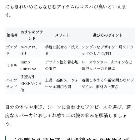
にもきれいめにもなじむアイテムはコスパが高いといえま
す。
おすすめブラ
価格帯
メリット
選び方のポイント
ンド
プチプ
ユニクロ、
手軽に試せる・洗え
シンプルなデザイン・肩ストラ
ラ
GU
る
ップの太さに注目
nano・
デザイン性と着心地
レースやフリル、Aラインなど
ミドル
universe
の両立
体型カバー力で選ぶ
URBAN
ハイブ
上品・高耐久・フォ
着回しやすく年齢を問わないデ
RESEARCH
ランド
ーマル利用も可
ザイン、素材の上質さ
他
自分の体型や用途、シーンに合わせたワンピースを選び、適
度なカバー力とおしゃれ感で二の腕の悩みを解消しましょ
う。