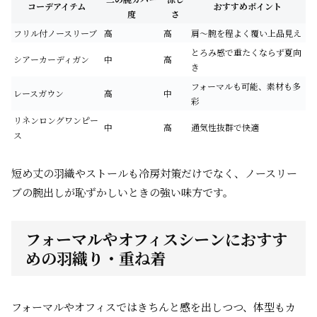
コーデアイテム
おすすめポイント
度
さ
フリル付ノースリーブ
高
高
肩〜腕を程よく覆い上品見え
とろみ感で重たくならず夏向
シアーカーディガン
中
高
き
フォーマルも可能、素材も多
レースガウン
高
中
彩
リネンロングワンピー
中
高
通気性抜群で快適
ス
短め丈の羽織やストールも冷房対策だけでなく、ノースリー
ブの腕出しが恥ずかしいときの強い味方です。
フォーマルやオフィスシーンにおすす
めの羽織り・重ね着
フォーマルやオフィスではきちんと感を出しつつ、体型もカ