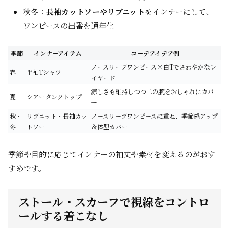
秋冬：
長袖カットソーやリブニット
をインナーにして、
ワンピースの出番を通年化
季節
インナーアイテム
コーデアイデア例
ノースリーブワンピース×白Tでさわやかなレ
春
半袖Tシャツ
イヤード
涼しさも維持しつつ二の腕をおしゃれにカバ
夏
シアータンクトップ
ー
秋・
リブニット・長袖カッ
ノースリーブワンピースに重ね、季節感アップ
冬
トソー
＆体型カバー
季節や目的に応じてインナーの袖丈や素材を変えるのがおす
すめです。
ストール・スカーフで視線をコントロ
ールする着こなし