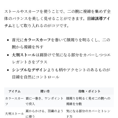
ストールやスカーフを使うことで、二の腕に視線を集めず全
体のバランスを美しく見せることができます。
目線誘導アイ
テム
として取り入れるのがコツです。
首元に
カラースカーフ
を巻いて顔周りを明るくし、二の
腕から視線を外す
大判ストール
は肩掛けで気になる部分をカバーしつつエ
レガントさをプラス
シンプルなデザイン
よりも柄やアクセントのあるものが
目線を自然にコントロール
アイテム
使い方
印象・ポイント
カラースカー
首に一巻き、ワンポイント
顔周りを明るく見せ二の腕への
フ
で投入
視線を分散
肩からかける、羽織のよう
気になる部分のカバーとトレン
大判ストール
に使う
ド力