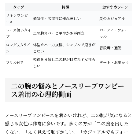
タイプ
特徴
おすすめシーン
リネンワンピ
通気性・吸湿性に優れ涼しい
夏のカジュアル
ース
レース使いタイ
パーティ・フォー
二の腕カバーと華やかさが両立
プ
マル
ロング丈Aライ
体型カバー力抜群、シンプルで飽きが
普段着・通勤
ン
こない
視線を分散し二の腕が目立たず女性ら
フリル付き
デート・お出かけ
しい
二の腕の悩みとノースリーブワンピー
ス着用の心理的側面
ノースリーブワンピースを着たいけれど、二の腕が気になると
感じる女性は非常に多いです。多くの方が「二の腕を出した
くない」「太く見えて恥ずかしい」「カジュアルでもフォー