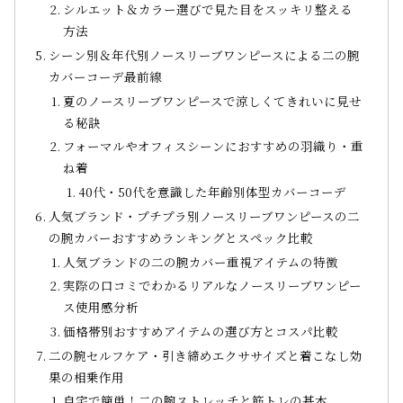
シルエット＆カラー選びで見た目をスッキリ整える
方法
シーン別＆年代別ノースリーブワンピースによる二の腕
カバーコーデ最前線
夏のノースリーブワンピースで涼しくてきれいに見せ
る秘訣
フォーマルやオフィスシーンにおすすめの羽織り・重
ね着
40代・50代を意識した年齢別体型カバーコーデ
人気ブランド・プチプラ別ノースリーブワンピースの二
の腕カバーおすすめランキングとスペック比較
人気ブランドの二の腕カバー重視アイテムの特徴
実際の口コミでわかるリアルなノースリーブワンピー
ス使用感分析
価格帯別おすすめアイテムの選び方とコスパ比較
二の腕セルフケア・引き締めエクササイズと着こなし効
果の相乗作用
自宅で簡単！二の腕ストレッチと筋トレの基本