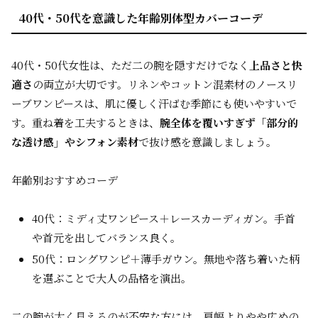
40代・50代を意識した年齢別体型カバーコーデ
40代・50代女性は、ただ二の腕を隠すだけでなく
上品さと快
適さ
の両立が大切です。リネンやコットン混素材のノースリ
ーブワンピースは、肌に優しく汗ばむ季節にも使いやすいで
す。重ね着を工夫するときは、
腕全体を覆いすぎず「部分的
な透け感」やシフォン素材
で抜け感を意識しましょう。
年齢別おすすめコーデ
40代：ミディ丈ワンピース＋レースカーディガン。手首
や首元を出してバランス良く。
50代：ロングワンピ＋薄手ガウン。無地や落ち着いた柄
を選ぶことで大人の品格を演出。
二の腕が太く見えるのが不安な方には、肩幅よりやや広めの