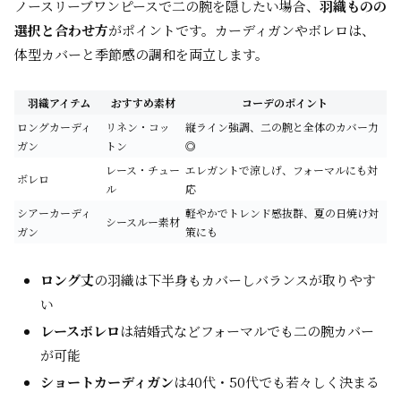
ノースリーブワンピースで二の腕を隠したい場合、
羽織ものの
選択と合わせ方
がポイントです。カーディガンやボレロは、
体型カバーと季節感の調和を両立します。
羽織アイテム
おすすめ素材
コーデのポイント
ロングカーディ
リネン・コッ
縦ライン強調、二の腕と全体のカバー力
ガン
トン
◎
レース・チュー
エレガントで涼しげ、フォーマルにも対
ボレロ
ル
応
シアーカーディ
軽やかでトレンド感抜群、夏の日焼け対
シースルー素材
ガン
策にも
ロング丈
の羽織は下半身もカバーしバランスが取りやす
い
レースボレロ
は結婚式などフォーマルでも二の腕カバー
が可能
ショートカーディガン
は40代・50代でも若々しく決まる