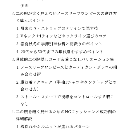
側面
二の腕が太く見えないノースリーブワンピースの選び方
と購入ポイント
肩まわり・ストラップのデザインで隠す技
VネックやIラインなどネックライン選びのコツ
春夏秋冬の季節別重ね着と羽織りのポイント
20代から50代までの年代別おすすめポイント
具体的二の腕隠しコーデ＆着こなしバリエーション集
ノースリーブワンピースとカーディガン・ボレロの組
み合わせ術
重ね着テクニック（半袖Tシャツやタンクトップとの
合わせ方）
ストール・スカーフで視線をコントロールする着こ
なし
二の腕を細く見せるためのNGファッションと成功例の
詳細解説
着膨れやシルエットが崩れるパターン