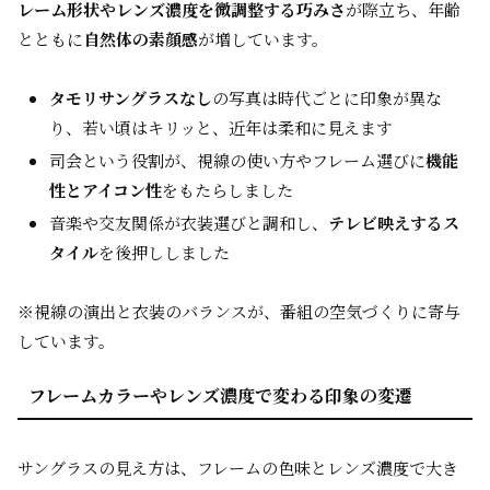
レーム形状やレンズ濃度を微調整する巧みさ
が際立ち、年齢
とともに
自然体の素顔感
が増しています。
タモリサングラスなし
の写真は時代ごとに印象が異な
り、若い頃はキリッと、近年は柔和に見えます
司会という役割が、視線の使い方やフレーム選びに
機能
性とアイコン性
をもたらしました
音楽や交友関係が衣装選びと調和し、
テレビ映えするス
タイル
を後押ししました
※視線の演出と衣装のバランスが、番組の空気づくりに寄与
しています。
フレームカラーやレンズ濃度で変わる印象の変遷
サングラスの見え方は、フレームの色味とレンズ濃度で大き