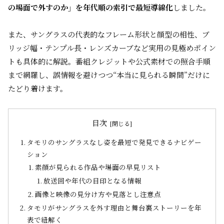
の場面で外すのか」を年代順の索引で最短導線化
しました。
また、サングラスの代表的なフレーム形状と顔型の相性、ブ
リッジ幅・テンプル長・レンズカーブなど実用の見極めポイン
トも具体的に解説。番組クレジットや公式素材での照合手順
まで網羅し、誤情報を避けつつ“本当に見られる瞬間”だけに
たどり着けます。
目次
タモリのサングラスなし姿を最短で発見できるナビゲー
ション
素顔が見られる作品や場面の早見リスト
放送回や年代の目印となる情報
画像と映像の見分け方や見落とし注意点
タモリがサングラスを外す理由と舞台裏ストーリーを年
表で紐解く