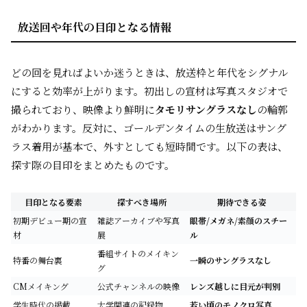
放送回や年代の目印となる情報
どの回を見ればよいか迷うときは、放送枠と年代をシグナル
にすると効率が上がります。初出しの宣材は写真スタジオで
撮られており、映像より鮮明に
タモリサングラスなし
の輪郭
がわかります。反対に、ゴールデンタイムの生放送はサング
ラス着用が基本で、外すとしても短時間です。以下の表は、
探す際の目印をまとめたものです。
目印となる要素
探すべき場所
期待できる姿
初期デビュー期の宣
雑誌アーカイブや写真
眼帯/メガネ/素顔のスチー
材
展
ル
番組サイトのメイキン
特番の舞台裏
一瞬のサングラスなし
グ
CMメイキング
公式チャンネルの映像
レンズ越しに目元が判別
学生時代の掲載
大学関連の記録物
若い頃のモノクロ写真