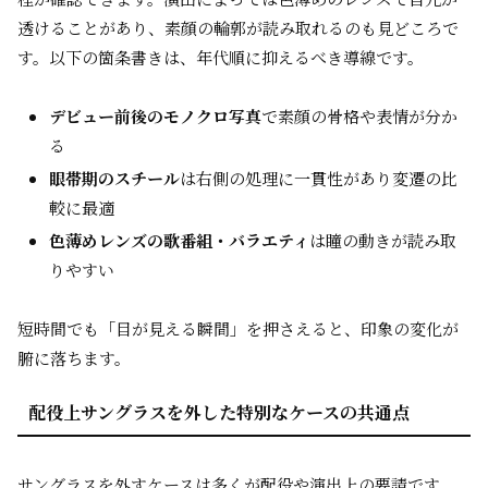
透けることがあり、素顔の輪郭が読み取れるのも見どころで
す。以下の箇条書きは、年代順に抑えるべき導線です。
デビュー前後のモノクロ写真
で素顔の骨格や表情が分か
る
眼帯期のスチール
は右側の処理に一貫性があり変遷の比
較に最適
色薄めレンズの歌番組・バラエティ
は瞳の動きが読み取
りやすい
短時間でも「目が見える瞬間」を押さえると、印象の変化が
腑に落ちます。
配役上サングラスを外した特別なケースの共通点
サングラスを外すケースは多くが配役や演出上の要請です。