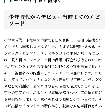
トーリーを年表で紐解く
少年時代からデビュー当時までのエピ
ソード
小学生時代、下校中の事故で右目を負傷し、長期の治療を経
ても視力は回復しませんでした。人前では
眼帯→メガネ→サ
ングラス
へと変化し、テレビやラジオの出演が増えるにつ
れ、見た目のインパクトと目の保護の両立が求められたので
す。初期のライブや深夜番組では眼帯の不安を指摘する声も
あり、
視聴者への配慮
としてサングラスが選ばれます。のち
に「笑っていいとも！」などの長寿番組で定着し、
サングラ
スなしの素顔
は一部の写真や昔の映像で確認できる程度に。
事故の事実を公に語ることで誤解を解きつつ、芸の幅を広げ
る選択を続けました。素顔を見せる頻度は少ないものの、
テ
レビ出演
やイベントでの所作から、誠実な対応が評価される