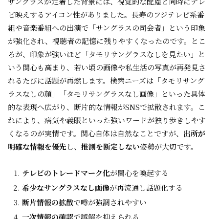
サングラスが定着した背景には、視覚的な配慮と同時にテレ
ビ映えするアイコン性がありました。長寿のフジテレビ系番
組や音楽番組への出演で「サングラスの司会者」という印象
が強化され、視聴者の記憶に残りやすくなったのです。とこ
ろが、印象が強いほど「タモリサングラスなしを見たい」と
いう関心も高まり、若い頃の画像や私生活の写真が再発見さ
れるたびに話題が再燃します。検索ニーズは「タモリサング
ラスなしの顔」「タモリサングラスなし画像」といった具体
的な表現へ広がり、断片的な情報がSNSで拡散されます。こ
れにより、病気や義眼といった強いワードが独り歩きしやす
くなるのが実情です。関心自体は自然なことですが、
出所が
明確な情報を優先
し、
推測を断定しない
姿勢が大切です。
テレビのトレードマーク化
が関心を喚起する
希少なサングラスなし画像
が再流通し話題化する
断片情報の拡散
で噂が強調されやすい
一次情報の確認
で誤解を抑えられる