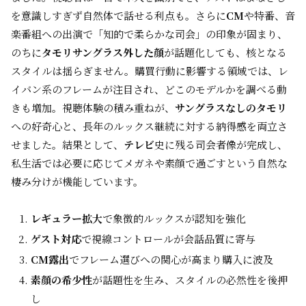
を意識しすぎず自然体で話せる利点も。さらに
CM
や特番、音
楽番組への出演で「知的で柔らかな司会」の印象が固まり、
のちに
タモリサングラス外した顔
が話題化しても、核となる
スタイルは揺らぎません。購買行動に影響する領域では、レ
イバン系のフレームが注目され、どこのモデルかを調べる動
きも増加。視聴体験の積み重ねが、
サングラスなしのタモリ
への好奇心と、長年のルックス継続に対する納得感を両立さ
せました。結果として、
テレビ
史に残る司会者像が完成し、
私生活では必要に応じてメガネや素顔で過ごすという自然な
棲み分けが機能しています。
レギュラー拡大
で象徴的ルックスが認知を強化
ゲスト対応
で視線コントロールが会話品質に寄与
CM露出
でフレーム選びへの関心が高まり購入に波及
素顔の希少性
が話題性を生み、スタイルの必然性を後押
し