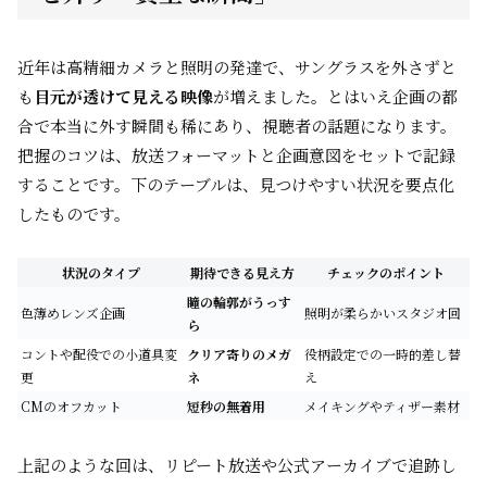
近年は高精細カメラと照明の発達で、サングラスを外さずと
も
目元が透けて見える映像
が増えました。とはいえ企画の都
合で本当に外す瞬間も稀にあり、視聴者の話題になります。
把握のコツは、放送フォーマットと企画意図をセットで記録
することです。下のテーブルは、見つけやすい状況を要点化
したものです。
状況のタイプ
期待できる見え方
チェックのポイント
瞳の輪郭がうっす
色薄めレンズ企画
照明が柔らかいスタジオ回
ら
コントや配役での小道具変
クリア寄りのメガ
役柄設定での一時的差し替
更
ネ
え
CMのオフカット
短秒の無着用
メイキングやティザー素材
上記のような回は、リピート放送や公式アーカイブで追跡し