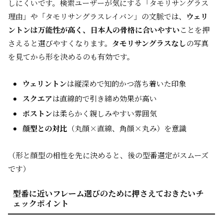
しにくいです。検索ユーザーが気にする「タモリサングラス
理由」や「タモリサングラスレイバン」の文脈では、
ウェリ
ントンは万能性が高く、日本人の骨格に合いやすい
ことを押
さえると選びやすくなります。
タモリサングラスなし
の写真
を見てから形を決めるのも有効です。
ウェリントン
は縦深めで知的かつ落ち着いた印象
スクエア
は直線的で引き締め効果が高い
ボストン
は柔らかく親しみやすい雰囲気
顔型との対比
（丸顔×直線、角顔×丸み）を意識
（形と顔型の相性を先に決めると、後の型番選定がスムーズ
です）
型番に近いフレーム選びのために押さえておきたいチ
ェックポイント