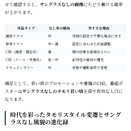
せて確認すると、
サングラスなしの画像
にたどり着ける確率
が上がります。
作品タイプ
なし率の傾向
外す主な理由
連続ドラマ
中
役柄の設定で不要な場合に外す
単発ドラマ
中〜高
設定に合わせた衣装調整
CM（清潔・親近系）
高
顔の印象を直接伝えたい
CM（クール・夜景系）
低〜中
記号性の維持が優先
ドキュメンタリー
中
反射や撮影条件で変更
補足として、若い頃のプロモーションや書籍の口絵、番組ポ
スターは
サングラスなしのタモリ若い頃
を探す有効な入口に
なります。
時代を彩ったタモリスタイル変遷とサング
ラスなし風貌の進化録