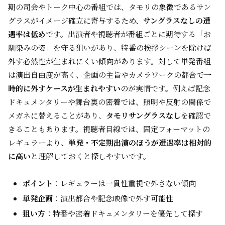
期の司会やトーク中心の番組では、タモリの象徴であるサン
グラスがイメージ確立に寄与するため、
サングラスなしの遭
遇率は低め
です。出演者や視聴者が番組ごとに期待する「お
馴染みの姿」を守る狙いがあり、特番の挨拶シーンを除けば
外す必然性が生まれにくい傾向があります。対して単発番組
は演出自由度が高く、企画の主旨やカメラワークの都合で
一
時的に外すケースが生まれやすい
のが実情です。例えば記念
ドキュメンタリーや舞台裏の密着では、照明や反射の関係で
メガネに替えることがあり、
タモリサングラスなし
を確認で
きることもあります。視聴者目線では、固定フォーマットの
レギュラーより、
単発・不定期出演のほうが遭遇率は相対的
に高い
と理解しておくと探しやすいです。
ポイント
：レギュラーは一貫性重視で外さない傾向
単発企画
：演出都合や記念映像で外す可能性
狙い方
：特番や密着ドキュメンタリーを優先して探す