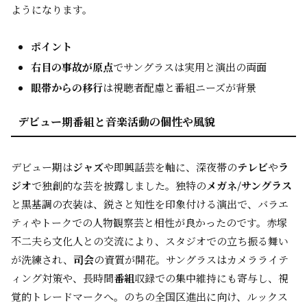
ようになります。
ポイント
右目の事故が原点
でサングラスは実用と演出の両面
眼帯からの移行
は視聴者配慮と番組ニーズが背景
デビュー期番組と音楽活動の個性や風貌
デビュー期は
ジャズ
や即興話芸を軸に、深夜帯の
テレビ
や
ラ
ジオ
で独創的な芸を披露しました。独特の
メガネ/サングラス
と黒基調の衣装は、鋭さと知性を印象付ける演出で、バラエ
ティやトークでの人物観察芸と相性が良かったのです。赤塚
不二夫ら文化人との交流により、スタジオでの立ち振る舞い
が洗練され、
司会
の資質が開花。サングラスはカメラライテ
ィング対策や、長時間
番組
収録での集中維持にも寄与し、視
覚的トレードマークへ。のちの全国区進出に向け、ルックス