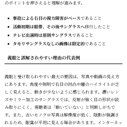
のポイントを押さえると理解が進みます。
事故による右目の視力障害がベース
であること
活動初期は眼帯、その後サングラスへ
移行したこと
テレビ出演時は原則サングラス
であること
タモリサングラスなしの画像は限定的
であること
義眼と誤解されやすい理由の代表例
義眼と受け取られやすい最大の要因は、写真や動画の見え方
にあります。角度や照明で右目の凹凸や瞳のハイライトが乏
しく見えると、動きが少ないように感じられます。濃いレン
ズやミラー加工のサングラスでは、反射が強く目の形状が読
み取りにくく、視聴者は「動いていない」と判断しがちで
す。また、古いモノクロ写真は解像度が低く、陰影が強調さ
れるため、眼窩が平坦に見える場合があります。インターネッ