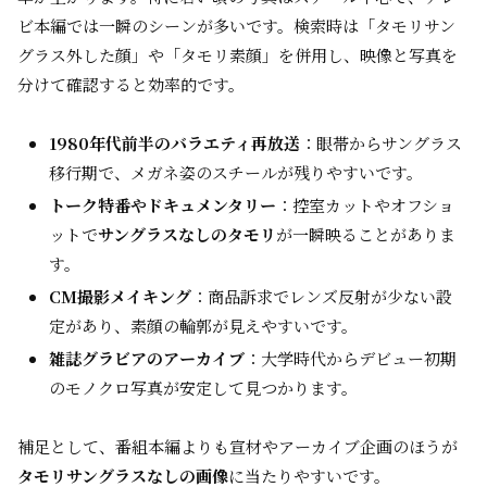
ビ本編では一瞬のシーンが多いです。検索時は「タモリサン
グラス外した顔」や「タモリ素顔」を併用し、映像と写真を
分けて確認すると効率的です。
1980年代前半のバラエティ再放送
：眼帯からサングラス
移行期で、メガネ姿のスチールが残りやすいです。
トーク特番やドキュメンタリー
：控室カットやオフショ
ットで
サングラスなしのタモリ
が一瞬映ることがありま
す。
CM撮影メイキング
：商品訴求でレンズ反射が少ない設
定があり、素顔の輪郭が見えやすいです。
雑誌グラビアのアーカイブ
：大学時代からデビュー初期
のモノクロ写真が安定して見つかります。
補足として、番組本編よりも宣材やアーカイブ企画のほうが
タモリサングラスなしの画像
に当たりやすいです。