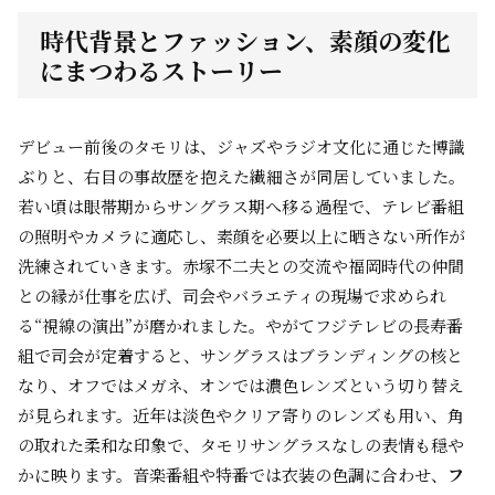
時代背景とファッション、素顔の変化
にまつわるストーリー
デビュー前後のタモリは、ジャズやラジオ文化に通じた博識
ぶりと、右目の事故歴を抱えた繊細さが同居していました。
若い頃は眼帯期からサングラス期へ移る過程で、テレビ番組
の照明やカメラに適応し、素顔を必要以上に晒さない所作が
洗練されていきます。赤塚不二夫との交流や福岡時代の仲間
との縁が仕事を広げ、司会やバラエティの現場で求められ
る“視線の演出”が磨かれました。やがてフジテレビの長寿番
組で司会が定着すると、サングラスはブランディングの核と
なり、オフではメガネ、オンでは濃色レンズという切り替え
が見られます。近年は淡色やクリア寄りのレンズも用い、角
の取れた柔和な印象で、タモリサングラスなしの表情も穏や
かに映ります。音楽番組や特番では衣装の色調に合わせ、
フ