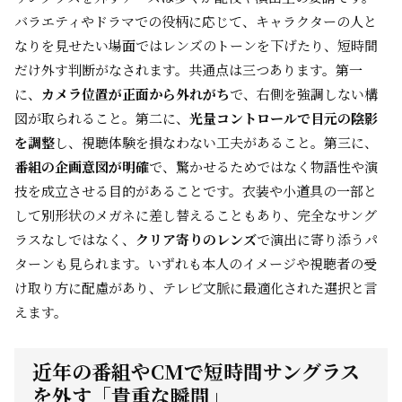
バラエティやドラマでの役柄に応じて、キャラクターの人と
なりを見せたい場面ではレンズのトーンを下げたり、短時間
だけ外す判断がなされます。共通点は三つあります。第一
に、
カメラ位置が正面から外れがち
で、右側を強調しない構
図が取られること。第二に、
光量コントロールで目元の陰影
を調整
し、視聴体験を損なわない工夫があること。第三に、
番組の企画意図が明確
で、驚かせるためではなく物語性や演
技を成立させる目的があることです。衣装や小道具の一部と
して別形状のメガネに差し替えることもあり、完全なサング
ラスなしではなく、
クリア寄りのレンズ
で演出に寄り添うパ
ターンも見られます。いずれも本人のイメージや視聴者の受
け取り方に配慮があり、テレビ文脈に最適化された選択と言
えます。
近年の番組やCMで短時間サングラス
を外す「貴重な瞬間」