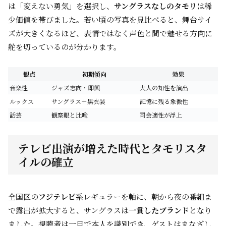
は「変えない勇気」を選択し、
サングラスなしのタモリ
は稀
少価値を帯びました。若い頃の写真を見比べると、舞台サイ
ズが大きくなるほど、表情ではなく声色と間で魅せる方向に
舵を切っているのが分かります。
観点
初期傾向
効果
音楽性
ジャズ志向・即興
大人の知性を演出
ルックス
サングラス＋黒衣装
記憶に残る象徴性
話芸
観察眼と比喩
司会適性が浮上
テレビ出演が増えた時代とタモリスタ
イルの確立
全国区の
フジテレビ
系レギュラーを軸に、朝から夜の
番組
ま
で露出が拡大すると、サングラスは
一貫したブランド
となり
ました。視聴者は一目で本人を識別でき、ゲストはまなざし