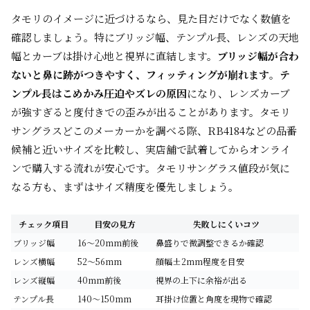
タモリのイメージに近づけるなら、見た目だけでなく数値を
確認しましょう。特にブリッジ幅、テンプル長、レンズの天地
幅とカーブは掛け心地と視界に直結します。
ブリッジ幅が合わ
ないと鼻に跡がつきやすく、フィッティングが崩れます
。
テ
ンプル長はこめかみ圧迫やズレの原因
になり、レンズカーブ
が強すぎると度付きでの歪みが出ることがあります。タモリ
サングラスどこのメーカーかを調べる際、RB4184などの品番
候補と近いサイズを比較し、実店舗で試着してからオンライ
ンで購入する流れが安心です。タモリサングラス値段が気に
なる方も、まずはサイズ精度を優先しましょう。
チェック項目
目安の見方
失敗しにくいコツ
ブリッジ幅
16〜20mm前後
鼻盛りで微調整できるか確認
レンズ横幅
52〜56mm
顔幅±2mm程度を目安
レンズ縦幅
40mm前後
視界の上下に余裕が出る
テンプル長
140〜150mm
耳掛け位置と角度を現物で確認