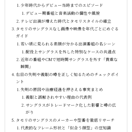
少年時代からデビュー当時までのエピソード
デビュー期番組と音楽活動の個性や風貌
テレビ出演が増えた時代とタモリスタイルの確立
タモリのサングラスなし画像や映像を年代ごとにめぐる
ガイド
若い頃に見られる素顔が分かる出演番組の名シーン
配役上サングラスを外した特別なケースの共通点
近年の番組やCMで短時間サングラスを外す「貴重な
瞬間」
右目の失明や義眼の噂を正しく知るためのチェックポイ
ント
失明の原因や治療経過を押さえる事実まとめ
義眼と誤解されやすい理由の代表例
サングラスがトレードマーク化した影響と噂の広
がり
タモリのサングラスのメーカーや型番を徹底リサーチ
代表的なフレーム形状と「似合う顔型」の豆知識