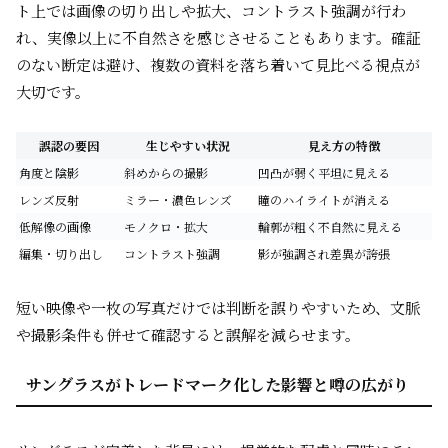
ト上では画像の切り出しや拡大、コントラスト強調が行わ
れ、実像以上に不自然さを感じさせることもあります。確証
のない断定は避け、複数の資料を落ち着いて見比べる視点が
大切です。
誤認の要因
生じやすい状況
見え方の特徴
角度と陰影
斜めからの撮影
凹凸が弱く平坦に見える
レンズ反射
ミラー・濃色レンズ
瞳のハイライトが消える
低解像の画像
モノクロ・拡大
輪郭が粗く不自然に見える
編集・切り出し
コントラスト強調
影が強調され差異が誇張
短い映像や一枚の写真だけでは判断を誤りやすいため、文脈
や撮影条件も併せて確認すると誤解を減らせます。
サングラスがトレードマーク化した影響と噂の広がり