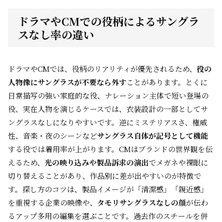
ドラマやCMでの役柄によるサングラ
スなし率の違い
ドラマやCMでは、役柄のリアリティが優先されるため、
役の
人物像にサングラスが不要なら外す
ことがあります。とくに
日常描写の強い家庭的な役、ナレーション主体で短い登場の
役、実在人物を演じるケースでは、衣装設計の一部としてサ
ングラスなしになりやすいです。逆にミステリアスさ、権威
性、音楽・夜のシーンなど
サングラス自体が記号として機能
する役では着用率が上がります。CMはブランドの世界観を伝
えるため、
光の映り込みや製品訴求の演出
でメガネや裸眼に
切り替えることがあり、作品別に差が出やすいのが特徴で
す。探し方のコツは、製品イメージが「清潔感」「親近感」
を重視する企業の映像や、
タモリサングラスなしの顔
が伝わ
るアップ多用の編集を選ぶことです。過去作のスチールを併