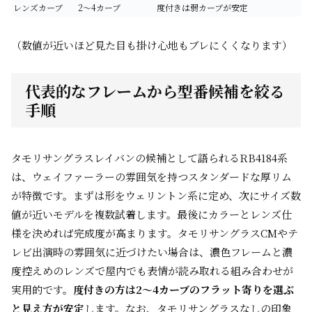
レンズカーブ
2〜4カーブ
度付きは弱カーブが安定
（数値が近いほど見た目も掛け心地もブレにくくなります）
代表的なフレームから型番候補を絞る
手順
タモリサングラスレイバンの候補として語られるRB4184系
は、ウェイファーラーの雰囲気を持つスタンダードな厚リム
が特徴です。まずは形をウェリントン系に定め、次にサイズ数
値が近いモデルを複数試着します。最後にカラーとレンズ仕
様を決めれば完成度が高まります。タモリサングラスCMやテ
レビ出演時の雰囲気に近づけたい場合は、濃色フレームと濃
度控えめのレンズで屋内でも表情が読み取れる組み合わせが
実用的です。
度付きの方は2〜4カーブのフラット寄りを選ぶ
と見え方が安定
します。なお、タモリサングラスなしの印象