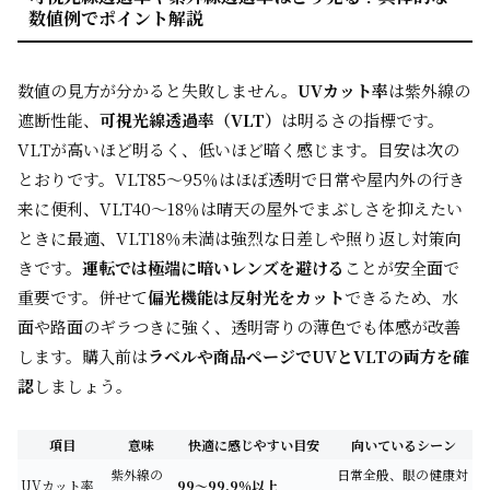
数値例でポイント解説
数値の見方が分かると失敗しません。
UVカット率
は紫外線の
遮断性能、
可視光線透過率（VLT）
は明るさの指標です。
VLTが高いほど明るく、低いほど暗く感じます。目安は次の
とおりです。VLT85〜95％はほぼ透明で日常や屋内外の行き
来に便利、VLT40〜18％は晴天の屋外でまぶしさを抑えたい
ときに最適、VLT18％未満は強烈な日差しや照り返し対策向
きです。
運転では極端に暗いレンズを避ける
ことが安全面で
重要です。併せて
偏光機能は反射光をカット
できるため、水
面や路面のギラつきに強く、透明寄りの薄色でも体感が改善
します。購入前は
ラベルや商品ページでUVとVLTの両方を確
認
しましょう。
項目
意味
快適に感じやすい目安
向いているシーン
紫外線の
日常全般、眼の健康対
UVカット率
99〜99.9％以上