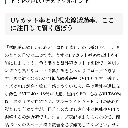
ド！迷わないチェックポイント
UVカット率と可視光線透過率、ここ
に注目して賢く選ぼう
「透明感は欲しいけれど、屋外で眩しいのは避けたい」。そ
のときの目安は二つです。まずは
UVカット率99％以上
を必
須にしましょう。色の濃さと紫外線カットは別物で、透明レ
ンズでも素材やコートで紫外線をしっかりブロックできま
す。次に鍵となるのが
可視光線透過率（VLT）
です。透明レ
ンズはVLTが高く眩しく感じやすいため、昼の屋外や運転な
ら薄色で
VLT40〜18％
が快適、屋内やPC中心なら
VLT80％
以上
のクリアが自然です。ブルーライトカットは目の疲れ対
策として有効ですが、日差しのまぶしさ自体は
色味やVLT
で
調整するのが近道です。ショップ表記はまちまちなので、商
品ページのスペック欄で数値を
必ず確認
してください。サン