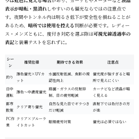
ウは虹色に見える場合
があり、カーナビやメーターなど
液晶
表示が暗転・黒潰れ
しやすいのも偏光ならではの注意点で
す。夜間やトンネル内は明るさ低下が安全性を損ねることが
あるため、
暗所では使用を控える
判断が必要です。レディー
ス・メンズともに、度付き対応を選ぶ際は
可視光線透過率の
表記
と装着テストを忘れずに。
シー
推奨仕様
期待できる効果
注意点
ン
薄色偏光×UVカ
水面反射低減、魚影の視
偏光度が強すぎると暗
釣り
ット
認性向上
所で見えにくい
日中
路面・ガラスの反射抑
カーナビなど液晶が暗
薄色〜中濃度偏光
運転
制、目の疲労軽減
く見える
都市
自然な見た目でギラつき
直射下では色付きの方
クリア寄り偏光
散策
だけ軽減
が楽
PC作
クリア×ブルーラ
眼精疲労対策
偏光は必須ではない
業
イトカット