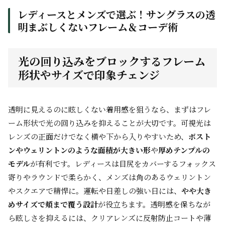
レディースとメンズで選ぶ！サングラスの透
明まぶしくないフレーム＆コーデ術
光の回り込みをブロックするフレーム
形状やサイズで印象チェンジ
透明に見えるのに眩しくない着用感を狙うなら、まずはフレ
ーム形状で光の回り込みを抑えることが大切です。可視光は
レンズの正面だけでなく横や下から入りやすいため、
ボスト
ンやウェリントンのような面積が大きい形
や
厚めテンプルの
モデル
が有利です。レディースは目尻をカバーするフォックス
寄りやラウンドで柔らかく、メンズは角のあるウェリントン
やスクエアで精悍に。運転や日差しの強い日には、
やや大き
めサイズで頬まで覆う設計
が役立ちます。透明感を保ちなが
ら眩しさを抑えるには、クリアレンズに反射防止コートや薄