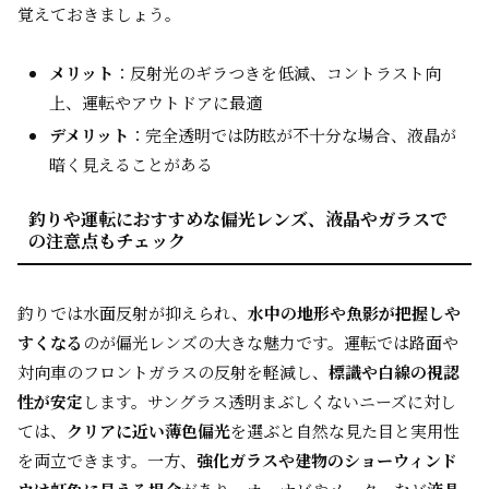
覚えておきましょう。
メリット
：反射光のギラつきを低減、コントラスト向
上、運転やアウトドアに最適
デメリット
：完全透明では防眩が不十分な場合、液晶が
暗く見えることがある
釣りや運転におすすめな偏光レンズ、液晶やガラスで
の注意点もチェック
釣りでは水面反射が抑えられ、
水中の地形や魚影が把握しや
すくなる
のが偏光レンズの大きな魅力です。運転では路面や
対向車のフロントガラスの反射を軽減し、
標識や白線の視認
性が安定
します。サングラス透明まぶしくないニーズに対し
ては、
クリアに近い薄色偏光
を選ぶと自然な見た目と実用性
を両立できます。一方、
強化ガラスや建物のショーウィンド