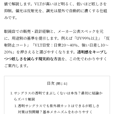
値で解説します。VLTが高いほど明るく、低いほど眩しさを
抑制。偏光は反射光を、調光は屋外で自動的に濃くする仕組
みです。
眼鏡店での販売・設計経験と、メーカー公表スペックを元
に、用途別の基準を提示します。例えば「UV99％以上」「反
射防止コート」「VLT目安：日常20～40％、強い日差し10～
20％」を押さえると選びやすくなります。
透明感をキープし
つつ眩しさを減らす現実的な方法
を、この先でわかりやすく
ご案内します。
目次
サングラスの透明でまぶしくないは本当？最初に結論か
らズバリ解説
透明サングラスでも紫外線カットはできるが眩しさ
対策は別問題？基本メカニズムをわかりやすく