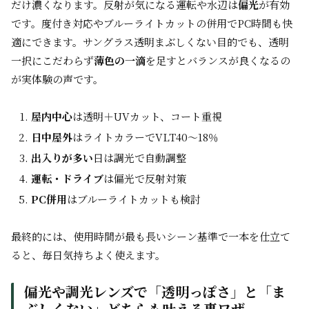
だけ濃くなります。反射が気になる運転や水辺は
偏光
が有効
です。度付き対応やブルーライトカットの併用でPC時間も快
適にできます。サングラス透明まぶしくない目的でも、透明
一択にこだわらず
薄色の一滴
を足すとバランスが良くなるの
が実体験の声です。
屋内中心
は透明＋UVカット、コート重視
日中屋外
はライトカラーでVLT40〜18％
出入りが多い
日は調光で自動調整
運転・ドライブ
は偏光で反射対策
PC併用
はブルーライトカットも検討
最終的には、使用時間が最も長いシーン基準で一本を仕立て
ると、毎日気持ちよく使えます。
偏光や調光レンズで「透明っぽさ」と「ま
ぶしくない」どちらも叶える裏ワザ