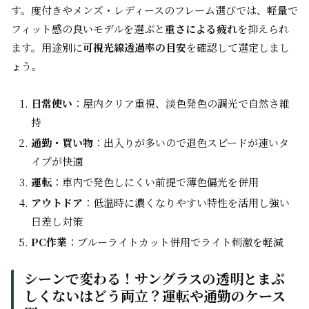
す。度付きやメンズ・レディースのフレーム選びでは、軽量で
フィット感の良いモデルを選ぶと
重さによる疲れ
を抑えられ
ます。用途別に
可視光線透過率の目安
を確認して選定しまし
ょう。
日常使い
：屋内クリア重視、淡色発色の調光で自然さ維
持
通勤・買い物
：出入りが多いので退色スピードが速いタ
イプが快適
運転
：車内で発色しにくい前提で薄色偏光を併用
アウトドア
：低温時に濃くなりやすい特性を活用し強い
日差し対策
PC作業
：ブルーライトカット併用でライト刺激を軽減
シーンで変わる！サングラスの透明とまぶ
しくないはどう両立？運転や通勤のケース