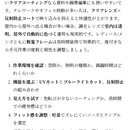
い
クリアコーティング
なら資料や画像編集にも使いやすいで
す。テレワークやオフィス移動が多い人は、
クリアレンズ＋
反射防止コート
で映り込みを抑えると快適性が上がります。
屋内から屋外へ出る機会が多い場合、調光レンズで
室内は透
明、屋外で自動的に色づく
運用も現実的です。レディース/メ
ンズともに
軽量フレーム
は長時間装用で効果的で、度付きな
ら手元作業の度数と相性を調整しましょう。
作業環境を確認
：窓際か、照明の種類か、画面時間はど
れくらいか
機能を選ぶ
：
UVカット
と
ブルーライトカット
、
反射防止
の組み合わせ
見え方を試す
：色転びが少ないコーティングか、長時間
での疲労感はどうか
フィット感を調整
：軽量でズレにくいノーズとテンプル
を選定