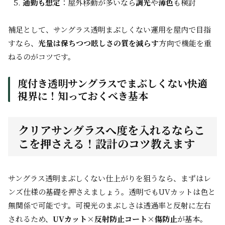
通勤も想定
：屋外移動が多いなら
調光
や
薄色
も検討
補足として、サングラス透明まぶしくない運用を屋内で目指
すなら、
光量は保ちつつ眩しさの質を減らす
方向で機能を重
ねるのがコツです。
度付き透明サングラスでまぶしくない快適
視界に！知っておくべき基本
クリアサングラスへ度を入れるならこ
こを押さえる！設計のコツ教えます
サングラス透明まぶしくない仕上がりを狙うなら、まずはレ
ンズ仕様の基礎を押さえましょう。透明でもUVカットは色と
無関係で可能です。可視光のまぶしさは透過率と反射に左右
されるため、
UVカット×反射防止コート×傷防止
が基本。