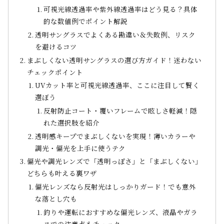
可視光線透過率や紫外線透過率はどう見る？具体
的な数値例でポイント解説
透明サングラスでよくある勘違い＆失敗例、リスク
を避けるコツ
まぶしくない透明サングラスの選び方ガイド！迷わない
チェックポイント
UVカット率と可視光線透過率、ここに注目して賢く
選ぼう
反射防止コート・覆いフレームで眩しさ軽減！隠
れた選択肢を紹介
透明感キープでまぶしくないを実現！薄いカラーや
調光・偏光を上手に使うテク
偏光や調光レンズで「透明っぽさ」と「まぶしくない」
どちらも叶える裏ワザ
偏光レンズなら反射光はしっかりガード！でも意外
な落とし穴も
釣りや運転におすすめな偏光レンズ、液晶やガラ
スでの注意点もチェック