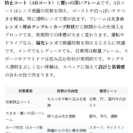
防止コート（ARコート）
と
覆いの深いフレーム
です。ARコ
ートはレンズ表面の反射を抑え、ゴーストや白っぽいチラつ
きを軽減。特に透明レンズで差が出ます。フレームは
大きめ
レンズ＋厚めテンプル＋カーブ形状
だと隙間からの光侵入を
ブロックでき、実使用での体感が大きく変わります。運転や
ドライブなら、
偏光レンズ
で路面反射を抑えるとさらに快適
です。メンズでもレディースでも、日常用は軽量フレーム、ス
ポーツやアウトドアは包み込む形状が実用的です。サングラ
ス透明まぶしくない体験は、スペックに加えて
設計と装着感
の合わせ技で決まります。
対策要素
効果の方向性
推奨シーン
ちらつきや映り込みを低
日常、PC、屋内外の出
反射防止コート
減
入り
大きめ・覆いの深いフレ
回り込み光を遮断
屋外、歩行、通勤
ーム
カーブ形状（6カーブ前
スポーツ、サイクリン
側面からの光と風を抑制