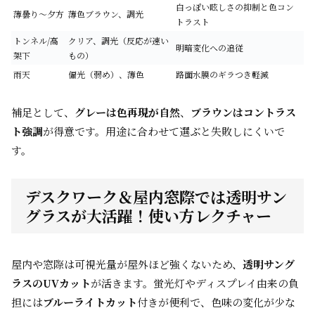
白っぽい眩しさの抑制と色コン
薄曇り〜夕方
薄色ブラウン、調光
トラスト
トンネル/高
クリア、調光（反応が速い
明暗変化への追従
架下
もの）
雨天
偏光（弱め）、薄色
路面水膜のギラつき軽減
補足として、
グレーは色再現が自然
、
ブラウンはコントラス
ト強調
が得意です。用途に合わせて選ぶと失敗しにくいで
す。
デスクワーク＆屋内窓際では透明サン
グラスが大活躍！使い方レクチャー
屋内や窓際は可視光量が屋外ほど強くないため、
透明サング
ラスのUVカット
が活きます。蛍光灯やディスプレイ由来の負
担には
ブルーライトカット
付きが便利で、色味の変化が少な