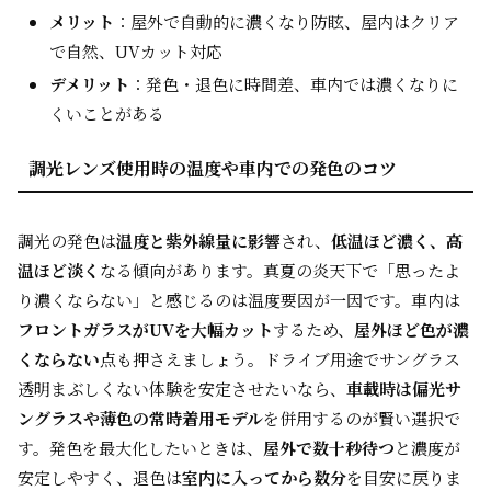
メリット
：屋外で自動的に濃くなり防眩、屋内はクリア
で自然、UVカット対応
デメリット
：発色・退色に時間差、車内では濃くなりに
くいことがある
調光レンズ使用時の温度や車内での発色のコツ
調光の発色は
温度と紫外線量に影響
され、
低温ほど濃く、高
温ほど淡く
なる傾向があります。真夏の炎天下で「思ったよ
り濃くならない」と感じるのは温度要因が一因です。車内は
フロントガラスがUVを大幅カット
するため、
屋外ほど色が濃
くならない
点も押さえましょう。ドライブ用途でサングラス
透明まぶしくない体験を安定させたいなら、
車載時は偏光サ
ングラスや薄色の常時着用モデル
を併用するのが賢い選択で
す。発色を最大化したいときは、
屋外で数十秒待つ
と濃度が
安定しやすく、退色は
室内に入ってから数分
を目安に戻りま