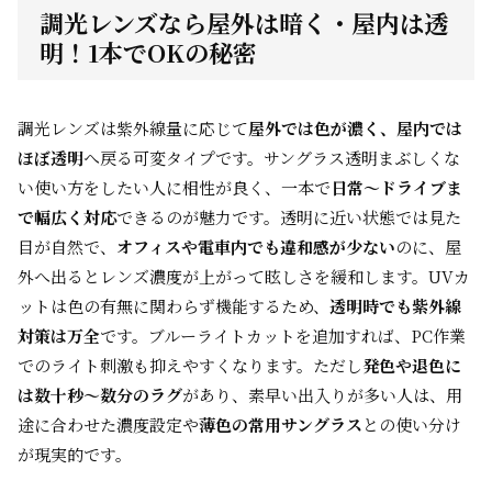
調光レンズなら屋外は暗く・屋内は透
明！1本でOKの秘密
調光レンズは紫外線量に応じて
屋外では色が濃く、屋内では
ほぼ透明
へ戻る可変タイプです。サングラス透明まぶしくな
い使い方をしたい人に相性が良く、一本で
日常〜ドライブま
で幅広く対応
できるのが魅力です。透明に近い状態では見た
目が自然で、
オフィスや電車内でも違和感が少ない
のに、屋
外へ出るとレンズ濃度が上がって眩しさを緩和します。UVカ
ットは色の有無に関わらず機能するため、
透明時でも紫外線
対策は万全
です。ブルーライトカットを追加すれば、PC作業
でのライト刺激も抑えやすくなります。ただし
発色や退色に
は数十秒〜数分のラグ
があり、素早い出入りが多い人は、用
途に合わせた濃度設定や
薄色の常用サングラス
との使い分け
が現実的です。