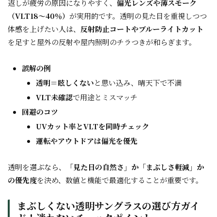
返しが疲労の原因になりやすく、
偏光レンズや薄スモーク
（VLT18〜40％）
が実用的です。透明の見た目を重視しつつ
体感を上げたい人は、
反射防止コートやブルーライトカット
を足すと屋外の反射や屋内照明のチラつきが和らぎます。
誤解の例
透明＝眩しくない
と思い込み、晴天下で不満
VLT未確認
で用途とミスマッチ
回避のコツ
UVカット率とVLTを同時チェック
運転やアウトドアは偏光を優先
透明を選ぶなら、
「見た目の自然さ」か「まぶしさ軽減」か
の優先度
を決め、数値と機能で最適化することが重要です。
まぶしくない透明サングラスの選び方ガイ