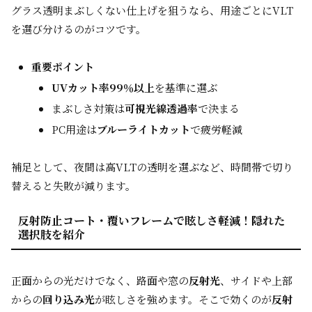
グラス透明まぶしくない仕上げを狙うなら、用途ごとにVLT
を選び分けるのがコツです。
重要ポイント
UVカット率99％以上
を基準に選ぶ
まぶしさ対策は
可視光線透過率
で決まる
PC用途は
ブルーライトカット
で疲労軽減
補足として、夜間は高VLTの透明を選ぶなど、時間帯で切り
替えると失敗が減ります。
反射防止コート・覆いフレームで眩しさ軽減！隠れた
選択肢を紹介
正面からの光だけでなく、路面や窓の
反射光
、サイドや上部
からの
回り込み光
が眩しさを強めます。そこで効くのが
反射