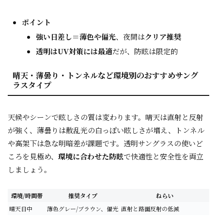
ポイント
強い日差し＝薄色や偏光
、夜間は
クリア推奨
透明はUV対策には最適
だが、防眩は限定的
晴天・薄曇り・トンネルなど環境別のおすすめサング
ラスタイプ
天候やシーンで眩しさの質は変わります。晴天は直射と反射
が強く、薄曇りは散乱光の白っぽい眩しさが増え、トンネル
や高架下は急な明暗差が課題です。透明サングラスの使いど
ころを見極め、
環境に合わせた防眩
で快適性と安全性を両立
しましょう。
環境/時間帯
推奨タイプ
ねらい
晴天日中
薄色グレー/ブラウン、偏光
直射と路面反射の低減