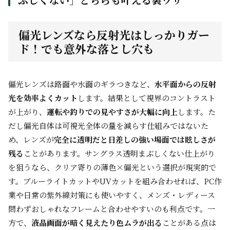
偏光レンズなら反射光はしっかりガー
ド！でも意外な落とし穴も
偏光レンズは路面や水面のギラつきなど、
水平面からの反射
光を効率よくカット
します。結果として視界のコントラスト
が上がり、
運転や釣りでの見やすさが大幅に向上
します。た
だし偏光自体は可視光全体の量を減らす仕組みではないた
め、レンズが
完全に透明だと日差しの強い場面では眩しさが
残る
ことがあります。サングラス透明まぶしくない仕上がり
を狙うなら、クリア寄りの薄色×偏光という選択が現実的で
す。ブルーライトカットやUVカットを組み合わせれば、PC作
業や日常の紫外線対策にも使いやすく、メンズ・レディース
問わずおしゃれなフレームと合わせやすいのも利点です。一
方で、
液晶画面が暗く見えたり色ムラが出る
ことがある点は