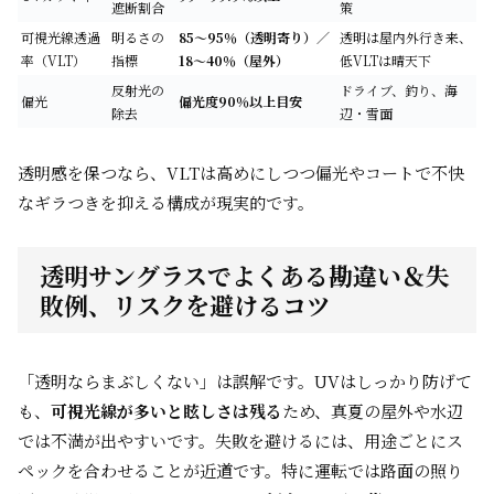
遮断割合
策
可視光線透過
明るさの
85〜95％（透明寄り）／
透明は屋内外行き来、
率（VLT）
指標
18〜40％（屋外）
低VLTは晴天下
反射光の
ドライブ、釣り、海
偏光
偏光度90％以上目安
除去
辺・雪面
透明感を保つなら、VLTは高めにしつつ偏光やコートで不快
なギラつきを抑える構成が現実的です。
透明サングラスでよくある勘違い＆失
敗例、リスクを避けるコツ
「透明ならまぶしくない」は誤解です。UVはしっかり防げて
も、
可視光線が多いと眩しさは残る
ため、真夏の屋外や水辺
では不満が出やすいです。失敗を避けるには、用途ごとにス
ペックを合わせることが近道です。特に運転では路面の照り