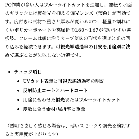
PC作業が多い人は
ブルーライトカット
を追加し、運転や水面
のギラつきには反射光を抑える
偏光レンズ（薄色）
が有効で
す。度付きは素材で重さと厚みが変わるので、軽量で割れに
くい
ポリカーボネート
や高屈折の
1.60〜1.67
が使いやすい選
択肢。フレームは顔に沿うカーブ気味の形状を選ぶと光の回
り込みを軽減できます。
可視光線透過率の目安を用途別に決
めて選ぶ
ことが失敗しない近道です。
チェック項目
UVカット表示
と
可視光線透過率
の明記
反射防止コート
と
ハードコート
用途に合わせた
偏光
または
ブルーライトカット
度数に合う
素材/屈折率
と
重量
（透明で眩しく感じる場合は、薄いスモークや調光を検討す
ると実用度が上がります）