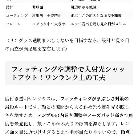
設計
非球面
周辺ゆがみ低減
コーティング
反射防止＋傷防止
まぶしさの原因となる
反射抑制
フレーム
フチあり中〜大きめ
エッジ露出を隠し
見た目がスリム
（サングラス透明まぶしくないを目指すなら、設計と見た目
の両立が満足度を左右します）
フィッティングや調整で入射光シャッ
トアウト！ワンランク上の工夫
度付き透明サングラスは、
フィッティングがまぶしさ対策の
最短ルート
です。顔との隙間から入る斜め光や反射光が眩し
さを増すため、
テンプルの内巻き調整
や
ノーズパッド高さ
で角
度を最適化し、頬・こめかみ周りの隙間を減らします。レン
ズ面を目に近づけすぎるとまつ毛が当たりやすいので、
頂点