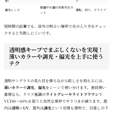
後）
グ
路面や水面の反射光をカ
偏光レンズ
運転、釣り、ドライブ
ット
短時間の試着でも、店外の明るい場所で光の入り方をチェッ
クすると失敗しにくいです。
透明感キープでまぶしくないを実現！
薄いカラーや調光・偏光を上手に使う
テク
透明サングラスの見た目を保ちながら眩しさを抑えるには、
薄いカラー
や
調光
、
偏光
をシーンで使い分けます。普段使い
重視なら、クリア基調の
ライトグレーやライトブラウン
で
VLT40〜60％を狙うと自然な視界でギラつきが減ります。屋
内は
透明＋UV
、屋外は
調光
という切替も便利で、日差しの下