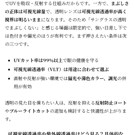
でUVを吸収・反射する仕組みだからです。一方で、
まぶしさ
の正体は可視光線量
で、透明レンズは
可視光線透過率が高く
視界は明るいまま
になります。そのため「サングラスの透明
でまぶしくない」と感じる場面は限定的で、強い日差し下で
は色付きや偏光のほうが有利です。まず押さえたい条件は次
の三つです。
UVカット率は99％以上
で眼の健康を守る
可視光線透過率（VLT）は用途に合わせて選ぶ
直射や反射が強い環境では
偏光や薄色カラー、調光
の併
用が有効
透明の見た目を保ちたい人は、反射を抑える
反射防止コート
や
ブルーライトカット
の追加も検討すると快適性が上がりま
す。
可視光線透過率や紫外線透過率はどう見る？具体的な