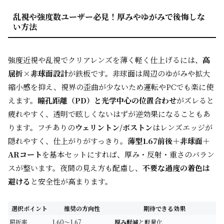
乱視や強度数ユーザー必見！厚みやゆがみで後悔しな
い方法
強度近視や乱視でクリアレンズを薄く軽く仕上げるには、
高
屈折×非球面設計
が鉄板です。非球面は周辺のゆがみや拡大
縮小感を抑え、視界の歪曲が少ないため運転やPCでも楽に使
えます。
瞳孔距離（PD）と光学中心の位置合わせ
がズレると
疲れやすく、透明で眩しくないはずが逆効果になることもあ
ります。フチありの
ウェリントン/ボストン
はレンズエッジが
隠れやすく、仕上がりがすっきり。
薄型1.67前後＋非球面＋
ARコート
を基本セットにすれば、厚み・反射・重さのバラン
スが整います。夜間の見え方も配慮し、
不要な過度の着色は
避ける
と安全性が高まります。
選択ポイント
推奨の方向性
期待できる効果
屈折率
1.60〜1.67
厚み軽減
と軽量化