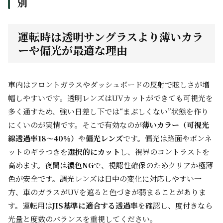
別
運転時は透明サングラスより薄いカラ
ーや偏光が最適な理由
車内はフロントガラスやダッシュボードの反射で眩しさが増
幅しやすいです。透明レンズはUVカットができても可視光を
多く通すため、強い日差し下では“まぶしくない”状態を作り
にくいのが実情です。そこで有効なのが
薄いカラー（可視光
線透過率18〜40％）
や
偏光レンズ
です。偏光は路面やボンネ
ットのギラつきを
選択的にカット
し、視界のコントラストを
高めます。夜間は
濃色NG
で、視認性確保のためクリアか極薄
色が安全です。調光レンズは日中の変化に対応しやすい一
方、車のガラスがUVを遮ると色づきが弱まることがありま
す。運転用は
JIS基準に適合する透過率
を確認し、度付きなら
光量と度数のバランスを重視してください。