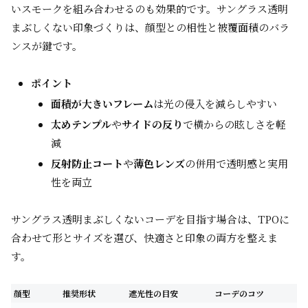
いスモークを組み合わせるのも効果的です。サングラス透明
まぶしくない印象づくりは、顔型との相性と被覆面積のバラ
ンスが鍵です。
ポイント
面積が大きいフレーム
は光の侵入を減らしやすい
太めテンプル
や
サイドの反り
で横からの眩しさを軽
減
反射防止コート
や
薄色レンズ
の併用で透明感と実用
性を両立
サングラス透明まぶしくないコーデを目指す場合は、TPOに
合わせて形とサイズを選び、快適さと印象の両方を整えま
す。
顔型
推奨形状
遮光性の目安
コーデのコツ