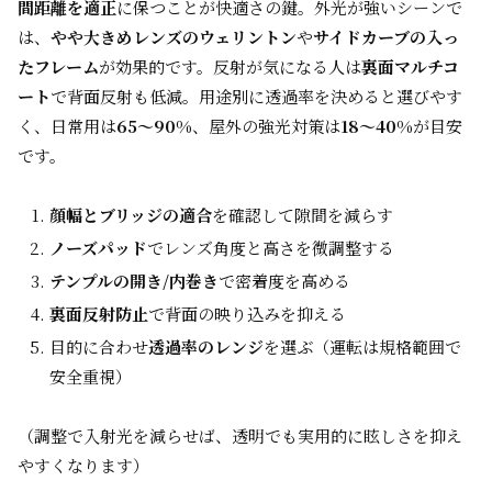
間距離を適正
に保つことが快適さの鍵。外光が強いシーンで
は、
やや大きめレンズのウェリントン
や
サイドカーブの入っ
たフレーム
が効果的です。反射が気になる人は
裏面マルチコ
ート
で背面反射も低減。用途別に透過率を決めると選びやす
く、日常用は
65〜90%
、屋外の強光対策は
18〜40%
が目安
です。
顔幅とブリッジの適合
を確認して隙間を減らす
ノーズパッド
でレンズ角度と高さを微調整する
テンプルの開き/内巻き
で密着度を高める
裏面反射防止
で背面の映り込みを抑える
目的に合わせ
透過率のレンジ
を選ぶ（運転は規格範囲で
安全重視）
（調整で入射光を減らせば、透明でも実用的に眩しさを抑え
やすくなります）