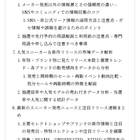
メーカー発表以外の情報源とその信頼度の違い –
SNSやコミュニティでの情報収集のコツ
SNS・非公式リーク情報の活用方法と注意点 – ガ
セ情報や誤報を避けるためのポイント
抽選や先行予約の用語解説と利用前の注意点 – 専門
用語や申し込みで注意すべき事項
人気スニーカー＆新作リリースの市場データ解析
年別・ブランド別に見たリリース本数と需要トレン
ド – 各ブランドの販売傾向をデータから分析
発売と同時期のセール・再販イベント動向比較 –
処分セールや再販時期の特徴を解説
抽選倍率や人気モデルの売れ行きデータ分析 – 当選
率や人気に関する統計データ
最新のスニーカー発売ニュースと注目リリース速報まと
め
主要セレクトショップやブランドの新作情報と注目
の発売日 – 特別コレクションや注目リリースを網羅
特集：BEAMS、UNDEFEATED、KITHなど国内外の