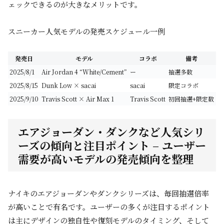
ェックできるのが大きなメリットです。
スニーカー人気モデルの発売スケジュール一例
発売日
モデル
コラボ
備考
2025/8/1
Air Jordan 4 “White/Cement”
ー
抽選多数
2025/8/15
Dunk Low × sacai
sacai
限定コラボ
2025/9/10
Travis Scott × Air Max 1
Travis Scott
初回抽選+限定数
エアジョーダン・ダンクなど人気シリ
ーズの傾向と注目ポイント – ユーザー
需要が高いモデルの発売傾向を整理
ナイキのエアジョーダンやダンクシリーズは、毎回抽選倍率
が高いことで有名です。ユーザーの多くが注目するポイント
は主にデザインの独自性や復刻モデルのタイミング、そして