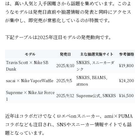
は、高い人気と入手困難さから話題を集めています。このよ
うなモデルは発売日直前や抽選情報の発表と同時にアクセス
が集中し、即完売が常態化しているのが特徴です。
下記テーブルは2025年注目モデルの発売動向です。
モデル
発売日
主な抽選実施サイト
参考価格
Travis Scott × Nike SB
SNKRS, スニーカーダ
2025/8/10
¥19,800
Dunk
ンク
SNKRS, BEAMS,
sacai × Nike VaporWaffle
2025/9/5
¥24,200
atmos
Supreme × Nike Air Force
2025/9/12
Supreme公式, SNKRS
¥16,500
1
近年はコラボだけでなくロエベonスニーカー、ami×PUMA
コラボなども注目され、SNSやスニーカー情報サイトでも話
題となっています。