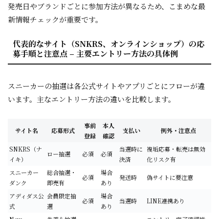
発売日やブランドごとに参加方法が異なるため、こまめな最
新情報チェックが重要です。
代表的なサイト（SNKRS、オンラインショップ）の応
募手順と注意点 – 主要エントリー方法の具体例
スニーカーの抽選は各公式サイトやアプリごとにフローが違
います。主なエントリー方法の違いを比較します。
事前
本人
サイト名
応募形式
支払い
例外・注意点
登録
確認
SNKRS（ナ
当選時に
複垢応募・転売は無効
ロー抽選
必須
必須
イキ）
決済
化リスク有
スニーカー
総合抽選・
場合
必須
発送時
偽サイトに要注意
ダンク
即売有
あり
アディダス公
会員限定抽
場合
必須
当選時
LINE連携あり
式
選
あり