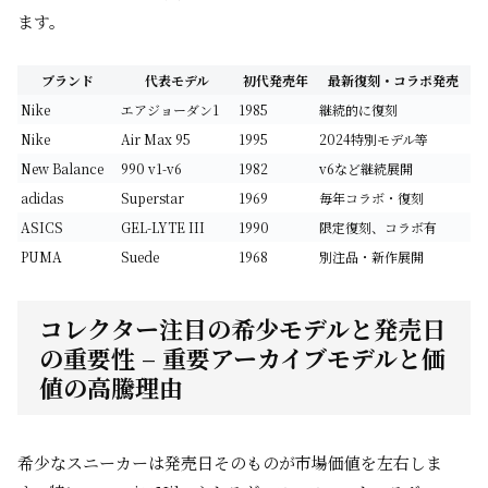
ます。
ブランド
代表モデル
初代発売年
最新復刻・コラボ発売
Nike
エアジョーダン1
1985
継続的に復刻
Nike
Air Max 95
1995
2024特別モデル等
New Balance
990 v1-v6
1982
v6など継続展開
adidas
Superstar
1969
毎年コラボ・復刻
ASICS
GEL-LYTE III
1990
限定復刻、コラボ有
PUMA
Suede
1968
別注品・新作展開
コレクター注目の希少モデルと発売日
の重要性 – 重要アーカイブモデルと価
値の高騰理由
希少なスニーカーは発売日そのものが市場価値を左右しま