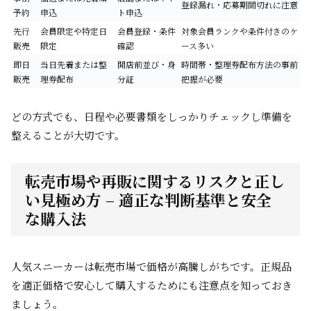
登録漏れ・応募期間切れに注意
予約
申込
ト申込
先行
会員限定や特定日
会員登録・条件
対象会員ランクや条件付きのケ
販売
限定
確認
ース多い
即日
当日先着または整
開店前並び・身
時間帯・整理券配布方法の事前
販売
理券配布
分証
把握が必要
どの方式でも、日程や必要書類をしっかりチェックし準備を
整えることが大切です。
転売市場や再販に関するリスクと正し
い見極め方 – 適正な判断基準と安全
な購入法
人気スニーカーは転売市場で価格が高騰しがちです。正規品
を適正価格で安心して購入するためにも注意点を知っておき
ましょう。