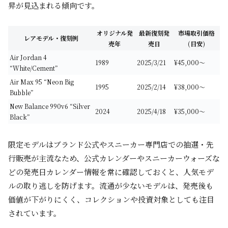
昇が見込まれる傾向です。
オリジナル発
最新復刻発
市場取引価格
レアモデル・復刻例
売年
売日
(目安)
Air Jordan 4
1989
2025/3/21
¥45,000～
“White/Cement”
Air Max 95 “Neon Big
1995
2025/2/14
¥38,000～
Bubble”
New Balance 990v6 “Silver
2024
2025/4/18
¥35,000～
Black”
限定モデルはブランド公式やスニーカー専門店での抽選・先
行販売が主流なため、公式カレンダーやスニーカーウォーズな
どの発売日カレンダー情報を常に確認しておくと、人気モデ
ルの取り逃しを防げます。流通が少ないモデルは、発売後も
価値が下がりにくく、コレクションや投資対象としても注目
されています。