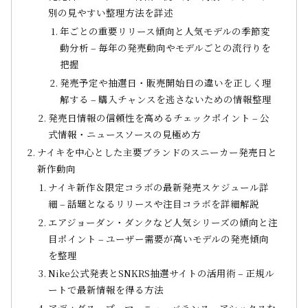
別の見やすい整理方法を詳述
年ごとの重要リリース傾向と人気モデルの季節変
動分析 – 毎年の発売動向やモデルごとの流行りを
把握
発売予定や抽選日・販売開始日の違いを正しく理
解する – 購入チャンスを逃さないための情報整理
発売日情報の信頼性を高めるチェックポイント – 公
式情報・ニュースソースの見極め方
ナイキを中心とした主要ブランドのスニーカー発売日と
新作動向
ナイキ新作＆限定コラボの最新発売スケジュール詳
細 – 話題となるリリースや注目コラボを詳細解説
エアジョーダン・ダンクなど人気シリーズの傾向と注
目ポイント – ユーザー需要が高いモデルの発売傾向
を整理
Nike公式発表とSNKRS抽選サイトの活用術 – 正規ル
ートで最新情報を得る方法
アディダス、プーマ、ニューバランス、アシックスな