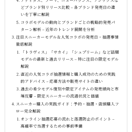
どブランド別リリース比較 – 各ブランド発売日の違
いを丁寧に解説
コラボモデルの動向とブランドごとの戦略的発売パ
ターン解析 – 近年のトレンド展開を分析
注目スニーカーモデル＆人気コラボの発売日・抽選事情
徹底解説
「トラヴィス」「サカイ」「シュプリーム」など話題
モデルの最新と過去リリース – 特に注目の限定モデル
解説
直近の人気コラボ抽選情報と購入成功のための実践
的アドバイス – 応募方法や販売サイトの違い
過去の希少モデル復刻や限定アイテムの発売傾向と市
場反響 – 限定スニーカーの流通状況と価値
スニーカー購入の実践ガイド：予約・抽選・店頭購入フ
ロー完全解説
オンライン抽選応募の流れと落選防止のポイント –
高確率で当選するための事前準備