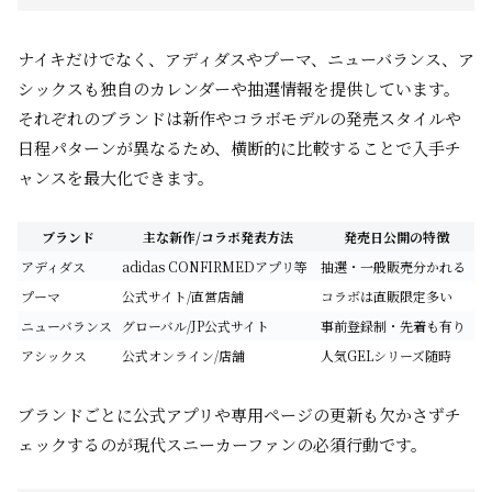
ナイキだけでなく、アディダスやプーマ、ニューバランス、ア
シックスも独自のカレンダーや抽選情報を提供しています。
それぞれのブランドは新作やコラボモデルの発売スタイルや
日程パターンが異なるため、横断的に比較することで入手チ
ャンスを最大化できます。
ブランド
主な新作/コラボ発表方法
発売日公開の特徴
アディダス
adidas CONFIRMEDアプリ等
抽選・一般販売分かれる
プーマ
公式サイト/直営店舗
コラボは直販限定多い
ニューバランス
グローバル/JP公式サイト
事前登録制・先着も有り
アシックス
公式オンライン/店舗
人気GELシリーズ随時
ブランドごとに公式アプリや専用ページの更新も欠かさずチ
ェックするのが現代スニーカーファンの必須行動です。