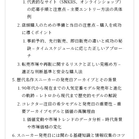
代表的なサイト（SNKRS、オンラインショップ）
の応募手順と注意点 – 主要エントリー方法の具体
例
店頭購入のための準備と当日の注意点 – 購入を成功
に導くポイント
事前予約、先行販売、即日販売の違いと成功の秘
訣 – タイムスケジュールに応じた正しいアプロー
チ
転売市場や再販に関するリスクと正しい見極め方 –
適正な判断基準と安全な購入法
歴代名作スニーカーの発売日アーカイブとその背景
90年代から現在までの人気定番モデル発売年と進化
の軌跡 – レトロから現代まで歴史的モデルの解説
コレクター注目の希少モデルと発売日の重要性 – 重
要アーカイブモデルと価値の高騰理由
価値変動や市場トレンドのデータ分析 – 時代背景
や市場価格の変化
スニーカー発売日には関わる基礎知識と情報収集のコツ