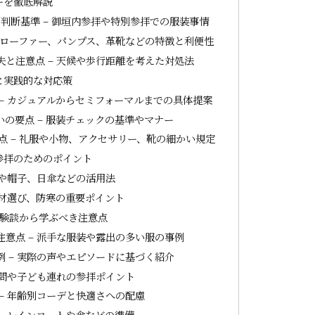
ーを徹底解説
判断基準 – 御垣内参拝や特別参拝での服装事情
 ローファー、パンプス、革靴などの特徴と利便性
と注意点 – 天候や歩行距離を考えた対処法
と実践的な対応策
– カジュアルからセミフォーマルまでの具体提案
の要点 – 服装チェックの基準やマナー
 – 礼服や小物、アクセサリー、靴の細かい規定
参拝のためのポイント
装や帽子、日傘などの活用法
素材選び、防寒の重要ポイント
体験談から学ぶべき注意点
意点 – 派手な服装や露出の多い服の事例
 – 実際の声やエピソードに基づく紹介
問や子ども連れの参拝ポイント
– 年齢別コーデと快適さへの配慮
– レインコートや傘などの準備