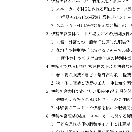
伊勢神宮のスニーカー着用実態と参拝マナ
スニーカーがNGとされる理由とケース別
推奨される靴の種類と選択ポイント –
スニーカー利用がやむをえない場合の工夫
伊勢神宮参拝ルートや場面ごとの推奨服装
内宮・外宮での一般参拝に適した服装例 
御垣内や特別参拝におけるフォーマル装い
団体参拝や公式行事参加時の特別注意点
季節別で見る伊勢神宮参拝の服装と快適な
春・夏の服装と暑さ・紫外線対策 – 軽
秋・冬の服装と防寒の工夫 – 重ね着や
伊勢神宮参拝で避けたい服装NG例と具体
失敗例から得られる服装マナーの具体的注
体験者の口コミ・不快感を招いた服装実例
伊勢神宮服装Q&A｜スニーカーに関する疑
子ども連れ参拝の服装ポイントと注意点 
急な天候変化に備えた服装準備と持ち物 