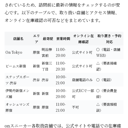
されているため、訪問前に最新の情報をチェックするのが安
心です。以下のテーブルで、取り扱い店舗とアクセス情報、
オンライン在庫確認の可否などをまとめています。
エリ
オンライン在
取り置き・予約
店舗名
最寄駅
営業時間
ア
庫確認
対応
明治神
11:00-
〇（電話・店舗
On Tokyo
原宿
公式サイト可
宮前
20:00
WEB）
新宿三
11:00-
△（要直接確
ビームス新宿
新宿
公式サイト可
丁目
20:30
認）
ステップスポー
10:00-
渋谷
渋谷
店舗電話のみ
〇（電話）
ツ 渋谷
21:00
伊勢丹新宿メン
10:00-
公式ECで一部
〇（要会員登
新宿
新宿
ズ館
20:00
可
録）
オッシュマンズ
11:00-
△（要店頭相
原宿
原宿
不可
原宿
21:00
談）
onスニーカー各取扱店舗では、公式サイトや電話での在庫確