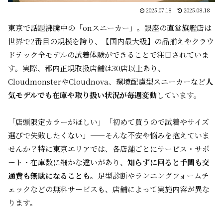
2025.07.18
2025.08.18
東京で話題沸騰中の「onスニーカー」。銀座の直営旗艦店は
世界で2番目の規模を誇り、【国内最大級】の品揃えやクラウ
ドテック全モデルの試着体験ができることで注目されていま
す。実際、都内正規取扱店舗は30店以上あり、
CloudmonsterやCloudnova、環境配慮型スニーカーなど
人
気モデルでも在庫や取り扱い状況が毎週変動
しています。
「店頭限定カラーがほしい」「初めて買うので試着やサイズ
選びで失敗したくない」——そんな不安や悩みを抱えていま
せんか？特に東京エリアでは、各店舗ごとにサービス・サポ
ート・在庫数に細かな違いがあり、
知らずに回ると手間も交
通費も無駄になることも
。足型診断やランニングフォームチ
ェックなどの無料サービスも、店舗によって実施内容が異な
ります。