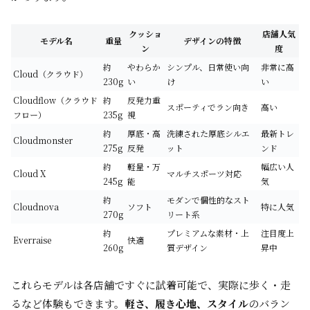
クッショ
店舗人気
モデル名
重量
デザインの特徴
ン
度
約
やわらか
シンプル、日常使い向
非常に高
Cloud（クラウド）
230g
い
け
い
Cloudflow（クラウド
約
反発力重
スポーティでラン向き
高い
フロー）
235g
視
約
厚底・高
洗練された厚底シルエ
最新トレ
Cloudmonster
275g
反発
ット
ンド
約
軽量・万
幅広い人
Cloud X
マルチスポーツ対応
245g
能
気
約
モダンで個性的なスト
Cloudnova
ソフト
特に人気
270g
リート系
約
プレミアムな素材・上
注目度上
Everraise
快適
260g
質デザイン
昇中
これらモデルは各店舗ですぐに試着可能で、実際に歩く・走
るなど体験もできます。
軽さ、履き心地、スタイル
のバラン