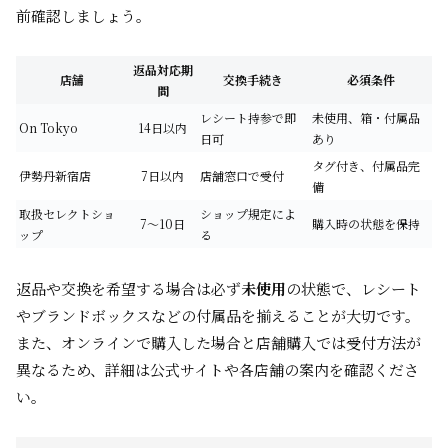
前確認しましょう。
返品対応期
店舗
交換手続き
必須条件
間
レシート持参で即
未使用、箱・付属品
On Tokyo
14日以内
日可
あり
タグ付き、付属品完
伊勢丹新宿店
7日以内
店舗窓口で受付
備
取扱セレクトショ
ショップ規定によ
7〜10日
購入時の状態を保持
ップ
る
返品や交換を希望する場合は必ず
未使用
の状態で、レシート
やブランドボックスなどの付属品を揃えることが大切です。
また、オンラインで購入した場合と店舗購入では受付方法が
異なるため、詳細は公式サイトや各店舗の案内を確認くださ
い。