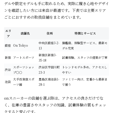
デルや限定モデルも手に取れるため、実際に履き心地やデザイ
ンを確認したい方には来店が最適です。下表では主要エリア
ごとにおすすめの取扱店舗をまとめています。
エリ
店舗名
住所
特徴とサービス
ア
中央区銀座3-2-
旗艦店、体験型サービス、最新モ
銀座
On Tokyo
13
デル充実
新宿区新宿3-
新宿
アートスポーツ
試着体験、スタッフの提案が丁寧
35-18
スポーツショッ
渋谷区宇田川町
トレンドモデル多め、アクセスし
渋谷
プ○○
23-3
やすい
大手百貨店スポ
豊島区南池袋1-
ファミリー向け、定番から最新ま
池袋
ーツ館
28-1
で揃う
onスニーカーの店舗を選ぶ際は、アクセスの良さだけでな
く、在庫の豊富さやスタッフの知識、試着体験の質もチェッ
クすると安心です。