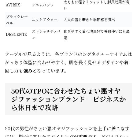
太ももに程よくフィットし脚長効果が高
AVIREX
デニムパンツ
い
ブラックレー
ニットアウター
大人の落ち着きと季節感を演出
ベル
ストレッチチノパ
動きやすく着心地良好で普段使いにも最
DESCENTE
ン
適
テーブルで見るように、各ブランドのシグネチャーアイテムは
がっちり体型に合わせやすく、脚を長く見せるデザインや着
回し力も
強み
となっています。
50代のTPOに合わせたちょい悪オヤ
ジファッションブランド – ビジネスか
ら休日まで攻略
50代の男性がちょい悪オヤジファッションを上手に着こなす
には、場面に応じたスタイリングが重要です。ビジネスシー