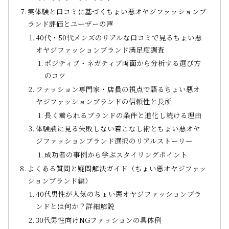
実体験と口コミに基づくちょい悪オヤジファッションブ
ランド評価とユーザーの声
40代・50代メンズのリアルな口コミで見るちょい悪
オヤジファッションブランド満足度調査
ポジティブ・ネガティブ両面から分析する選び方
のコツ
ファッション専門家・店員の視点で語るちょい悪オ
ヤジファッションブランドの信頼性と長所
長く着られるブランドの条件と進化し続ける理由
体験談に見る失敗しない着こなし術とちょい悪オヤ
ジファッションブランド選択のリアルストーリー
成功者の事例から学ぶスタイリングポイント
よくある質問と疑問解決ガイド（ちょい悪オヤジファッ
ションブランド編）
40代男性が人気のちょい悪オヤジファッションブラ
ンドとは何か？詳細解説
30代男性向けNGファッションの具体例