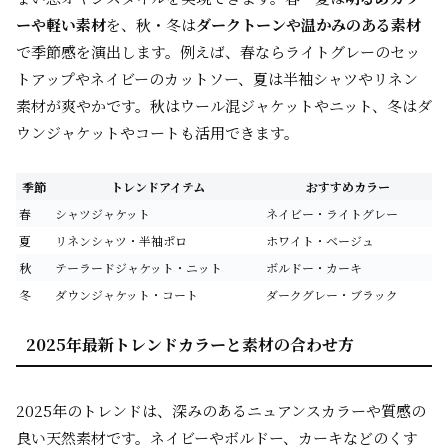
ーや軽い素材
を、秋・冬は
ダークトーンや温かみのある素材
で季節感を演出します。例えば、春ならライトグレーのセッ
トアップやネイビーのカットソー、夏は半袖シャツやリネン
素材が爽やかです。秋はウール混ジャケットやニット、冬はダ
ウンジャケットやコートも活用できます。
季節
トレンドアイテム
おすすめカラー
春
シャツジャケット
ネイビー・ライトグレー
夏
リネンシャツ・半袖ポロ
ホワイト・ベージュ
秋
テーラードジャケット・ニット
ボルドー・カーキ
冬
ダウンジャケット・コート
ダークグレー・ブラック
2025年最新トレンドカラーと素材の合わせ方
2025年のトレンドは、深みのあるニュアンスカラーや質感の
良い天然素材です。ネイビーやボルドー、カーキなどのくす