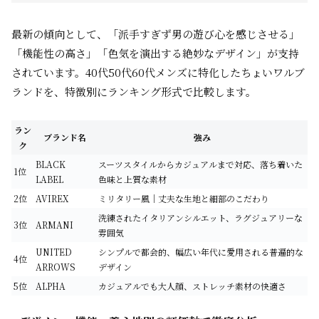
最新の傾向として、「派手すぎず男の遊び心を感じさせる」
「機能性の高さ」「色気を演出する絶妙なデザイン」が支持
されています。40代50代60代メンズに特化したちょいワルブ
ランドを、特徴別にランキング形式で比較します。
ラン
ブランド名
強み
ク
BLACK
スーツスタイルからカジュアルまで対応、落ち着いた
1位
LABEL
色味と上質な素材
2位
AVIREX
ミリタリー風｜丈夫な生地と細部のこだわり
洗練されたイタリアンシルエット、ラグジュアリーな
3位
ARMANI
雰囲気
UNITED
シンプルで都会的、幅広い年代に愛用される普遍的な
4位
ARROWS
デザイン
5位
ALPHA
カジュアルでも大人顔、ストレッチ素材の快適さ