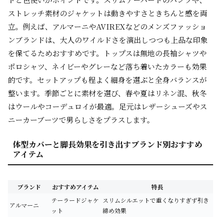
ストレッチ素材のジャケットは動きやすさときちんと感を両
立。例えば、アルマーニやAVIREXなどのメンズファッショ
ンブランドは、大人のワイルドさを演出しつつも上品な印象
を保てるためおすすめです。トップスは無地の長袖シャツや
ポロシャツ、ネイビーやグレーなど落ち着いたカラーも効果
的です。セットアップも程よく細身を選ぶと全身バランスが
整います。季節ごとに素材を選び、春や夏はリネン混、秋冬
はウールやコーデュロイが最適。足元はレザーシューズやス
ニーカーブーツで男らしさをプラスします。
体型カバーと脚長効果を引き出すブランド別おすすめ
アイテム
ブランド
おすすめアイテム
特長
テーラードジャケ
スリムシルエットで重くなりすぎず引き
アルマーニ
ット
締め効果