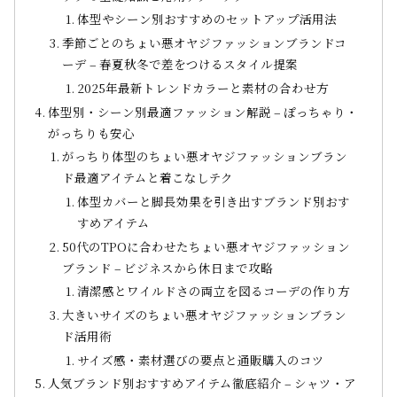
体型やシーン別おすすめのセットアップ活用法
季節ごとのちょい悪オヤジファッションブランドコ
ーデ – 春夏秋冬で差をつけるスタイル提案
2025年最新トレンドカラーと素材の合わせ方
体型別・シーン別最適ファッション解説 – ぽっちゃり・
がっちりも安心
がっちり体型のちょい悪オヤジファッションブラン
ド最適アイテムと着こなしテク
体型カバーと脚長効果を引き出すブランド別おす
すめアイテム
50代のTPOに合わせたちょい悪オヤジファッション
ブランド – ビジネスから休日まで攻略
清潔感とワイルドさの両立を図るコーデの作り方
大きいサイズのちょい悪オヤジファッションブラン
ド活用術
サイズ感・素材選びの要点と通販購入のコツ
人気ブランド別おすすめアイテム徹底紹介 – シャツ・ア