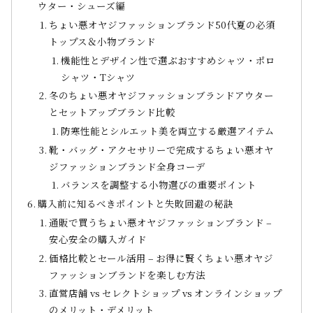
ウター・シューズ編
ちょい悪オヤジファッションブランド50代夏の必須
トップス＆小物ブランド
機能性とデザイン性で選ぶおすすめシャツ・ポロ
シャツ・Tシャツ
冬のちょい悪オヤジファッションブランドアウター
とセットアップブランド比較
防寒性能とシルエット美を両立する厳選アイテム
靴・バッグ・アクセサリーで完成するちょい悪オヤ
ジファッションブランド全身コーデ
バランスを調整する小物選びの重要ポイント
購入前に知るべきポイントと失敗回避の秘訣
通販で買うちょい悪オヤジファッションブランド –
安心安全の購入ガイド
価格比較とセール活用 – お得に賢くちょい悪オヤジ
ファッションブランドを楽しむ方法
直営店舗 vs セレクトショップ vs オンラインショップ
のメリット・デメリット