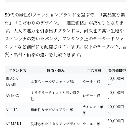
50代の男性がファッションブランドを選ぶ時、「高品質な素
材」「こだわりのデザイン」「適正価格」が決め手となりま
す。大人の魅力を引き出すブランドは、耐久性の高い生地や
ストレッチの効いたパンツ、ワンランク上のテーラードジャ
ケットなど細部にも配慮されています。以下のテーブルで、品
質・素材・価格の違いを比較できます。
ブランド名
特徴・強み
主な素材
参考価格帯
BLACK
30,000円
上質なウールやコットン採用
ウール・綿
LABEL
～
ミリタリーテイストと強い耐久
20,000円
AVIREX
レザー・綿
性
～
ナイロン・羊
20,000円
ALPHA
機能性＆ラグジュアリー感
革
～
50,000円
ARMANI
洗練されたイタリアンデザイン
ウール・革
～