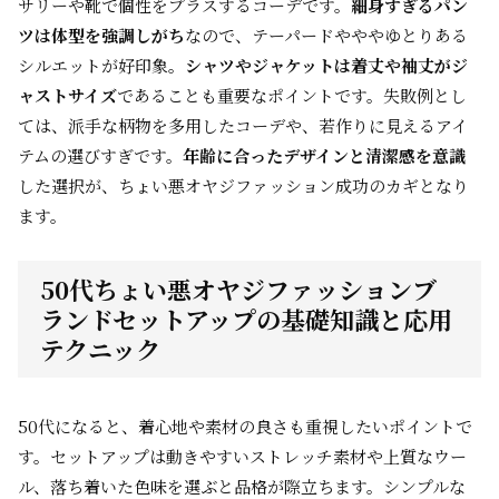
サリーや靴で個性をプラスするコーデです。
細身すぎるパン
ツは体型を強調しがち
なので、テーパードやややゆとりある
シルエットが好印象。
シャツやジャケットは着丈や袖丈がジ
ャストサイズ
であることも重要なポイントです。失敗例とし
ては、派手な柄物を多用したコーデや、若作りに見えるアイ
テムの選びすぎです。
年齢に合ったデザインと清潔感を意識
した選択が、ちょい悪オヤジファッション成功のカギとなり
ます。
50代ちょい悪オヤジファッションブ
ランドセットアップの基礎知識と応用
テクニック
50代になると、着心地や素材の良さも重視したいポイントで
す。セットアップは動きやすいストレッチ素材や上質なウー
ル、落ち着いた色味を選ぶと品格が際立ちます。シンプルな