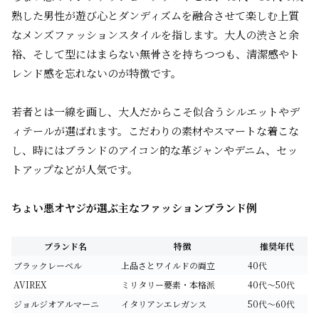
熟した男性が遊び心とダンディズムを融合させて楽しむ上質
なメンズファッションスタイルを指します。大人の渋さと余
裕、そして型にはまらない無骨さを持ちつつも、清潔感やト
レンド感を忘れないのが特徴です。
若者とは一線を画し、大人だからこそ似合うシルエットやデ
ィテールが選ばれます。こだわりの素材やスマートな着こな
し、時にはブランドのアイコン的な革ジャンやデニム、セッ
トアップなどが人気です。
ちょい悪オヤジが選ぶ主なファッションブランド例
ブランド名
特徴
推奨年代
ブラックレーベル
上品さとワイルドの両立
40代
AVIREX
ミリタリー要素・本格派
40代～50代
ジョルジオアルマーニ
イタリアンエレガンス
50代～60代