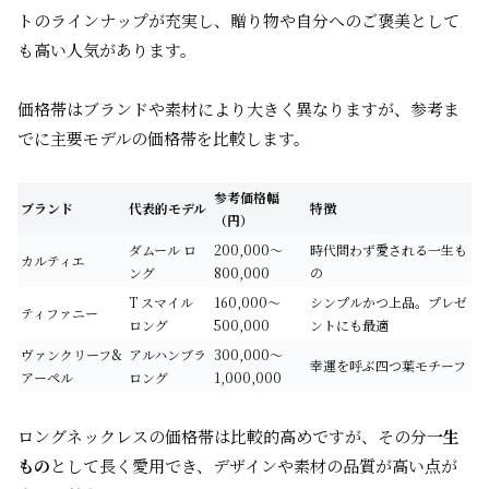
トのラインナップが充実し、贈り物や自分へのご褒美として
も高い人気があります。
価格帯はブランドや素材により大きく異なりますが、参考ま
でに主要モデルの価格帯を比較します。
参考価格幅
ブランド
代表的モデル
特徴
（円）
ダムール ロ
200,000〜
時代問わず愛される一生も
カルティエ
ング
800,000
の
T スマイル
160,000〜
シンプルかつ上品。プレゼ
ティファニー
ロング
500,000
ントにも最適
ヴァンクリーフ&
アルハンブラ
300,000〜
幸運を呼ぶ四つ葉モチーフ
アーペル
ロング
1,000,000
ロングネックレスの価格帯は比較的高めですが、その分
一生
もの
として長く愛用でき、デザインや素材の品質が高い点が