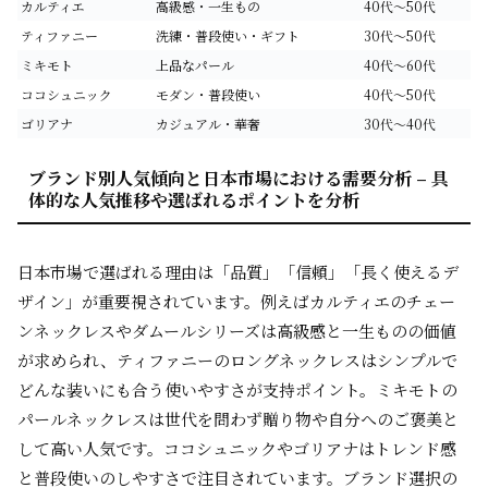
カルティエ
高級感・一生もの
40代～50代
ティファニー
洗練・普段使い・ギフト
30代～50代
ミキモト
上品なパール
40代～60代
ココシュニック
モダン・普段使い
40代～50代
ゴリアナ
カジュアル・華奢
30代～40代
ブランド別人気傾向と日本市場における需要分析 – 具
体的な人気推移や選ばれるポイントを分析
日本市場で選ばれる理由は「品質」「信頼」「長く使えるデ
ザイン」が重要視されています。例えばカルティエのチェー
ンネックレスやダムールシリーズは高級感と一生ものの価値
が求められ、ティファニーのロングネックレスはシンプルで
どんな装いにも合う使いやすさが支持ポイント。ミキモトの
パールネックレスは世代を問わず贈り物や自分へのご褒美と
して高い人気です。ココシュニックやゴリアナはトレンド感
と普段使いのしやすさで注目されています。ブランド選択の