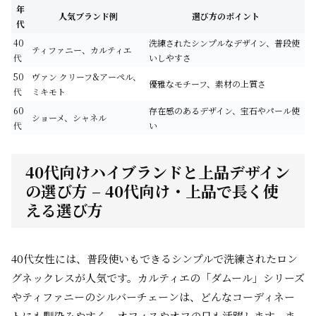
年
人気ブランド例
選び方のポイント
代
40
洗練されたシンプルなデザイン、普段使
ティファニー、カルティエ
代
いしやすさ
50
ヴァン クリーフ&アーペル、
優雅なモチーフ、素材の上質さ
代
ミキモト
60
存在感のあるデザイン、宝石やパール使
ショーメ、シャネル
代
い
40代向けハイブランドと上品デザイン
の選び方 – 40代向け・上品で長く使
える選び方
40代女性には、普段使いもできるシンプルで洗練されたロン
グネックレスが人気です。カルティエの「ダムール」シリーズ
やティファニーのシルバーチェーンは、どんなコーディネー
トにも馴染みやすく、オフィスやオフの日も活躍します。ま