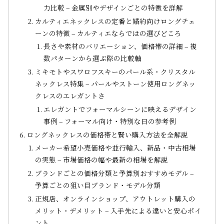
力比較 – 金属別やデザインごとの特徴を詳解
カルティエネックレスの定番と婚約向けロングチェ
ーンの特徴 – カルティエならではの選びどころ
長さや素材のバリエーション、価格帯の詳細 – 複
数パターンから選ぶ際の比較軸
ミキモトやスワロフスキーのパール系・クリスタル
ネックレス特集 – パールやストーン使用ロングネッ
クレスのエレガントさ
エレガントでフォーマルシーンに映えるデザイン
事例 – フォーマル向け・特別な日の参考例
ロングネックレスの価格帯と賢い購入方法を全解説
メーカー希望小売価格や並行輸入、新品・中古相場
の実態 – 市場価格の幅や最新の相場を解説
ブランドごとの価格分類と予算別おすすめモデル –
予算ごとの狙い目ブランド・モデル分類
正規店、オンラインショップ、アウトレット購入の
メリット・デメリット – 入手先による違いと安心ポイ
ント