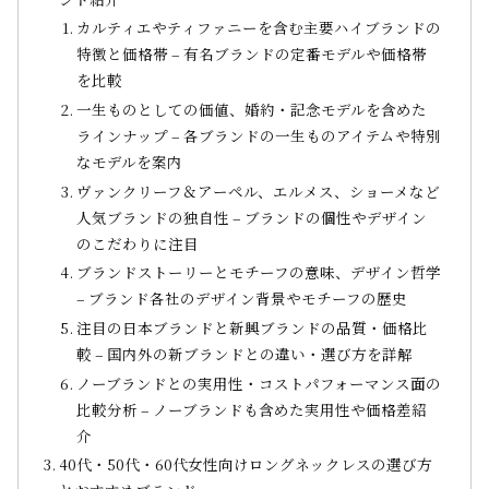
カルティエやティファニーを含む主要ハイブランドの
特徴と価格帯 – 有名ブランドの定番モデルや価格帯
を比較
一生ものとしての価値、婚約・記念モデルを含めた
ラインナップ – 各ブランドの一生ものアイテムや特別
なモデルを案内
ヴァンクリーフ＆アーペル、エルメス、ショーメなど
人気ブランドの独自性 – ブランドの個性やデザイン
のこだわりに注目
ブランドストーリーとモチーフの意味、デザイン哲学
– ブランド各社のデザイン背景やモチーフの歴史
注目の日本ブランドと新興ブランドの品質・価格比
較 – 国内外の新ブランドとの違い・選び方を詳解
ノーブランドとの実用性・コストパフォーマンス面の
比較分析 – ノーブランドも含めた実用性や価格差紹
介
40代・50代・60代女性向けロングネックレスの選び方