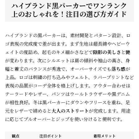
ハイブランド黒パーカーでワンランク
上のおしゃれを！注目の選び方ガイド
ハイブランドの黒パーカーは、素材開発とパターン設計、ロ
ゴ表現の完成度で差が出ます。まず生地は超長綿やヘビーウ
ェイトの度詰め、起毛のキメ細かさなどで
陰影の美しさ
と
艶
が変わります。次にシルエットは肩の傾斜や袖山の高さ、身
幅と着丈のバランスが秀逸で、オーバーサイズでも
落ち感
が
上品。ロゴは刺繍の打ち込みやフェルト、ラバープリントなど
表現の品質がコーデ全体を格上げします。アウター合わせは
テーラードやレザー、パンツはウールトラウザーや黒デニム
が相性良好。冬は黒パーカーにダウンやフリースを重ね、足
元をレザーで締めると
大人のストリート
が完成します。用途
に応じてプルオーバーとジップを使い分けると便利です。
観点
注目ポイント
着用メリット