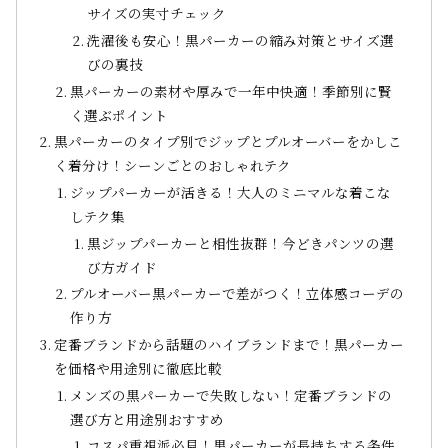
サイズの実寸チェック
洗濯後も安心！黒パーカーの縮み対策とサイズ選
びの裏技
黒パーカーの素材や厚みで一年中快適！季節別に賢
く選ぶポイント
黒パーカーのタイプ別でジップとプルオーバーをかしこ
く着分け！シーンごとのおしゃれテク
ジップパーカーが活きる！大人のミニマルな着こな
しテク集
黒ジップパーカーと相性抜群！今どきパンツの選
び方ガイド
プルオーバー黒パーカーで差がつく！立体感コーデの
作り方
定番ブランドから話題のハイブランドまで！黒パーカー
を価格や用途別に徹底比較
メンズの黒パーカーで失敗しない！定番ブランドの
選び方と用途別おすすめ
コスパ重視派必見！黒パーカーが長持ちする条件