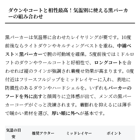
ダウンやコートと相性最高！気温別に使える黒パーカ
ーの組み合わせ
黒パーカーは気温帯に合わせたレイヤリングが要です。10度
前後ならライトダウンやキルティングベストを重ね、
中綿ベ
スト×黒パーカー
で腕の可動域を確保。5度前後ではミドルロ
フトのダウンやウールコートと好相性で、
ロングコート
を合
わせれば縦のラインが強調され着痩せ効果が高まります。0度
付近はフリースフルジップをミッドレイヤーに入れ、表地に
防風性のあるダウンやハードシェルを。いずれも
パーカーの
フードを外に出す
と顔周りに立体感が出て、メンズの黒パー
カーコーデがぐっと洗練されます。着膨れを抑えるには薄手
で暖かい素材を選び、
厚い順に外へ
が基本です。
気温の目
推奨アウター
ミッドレイヤー
ポイント
安