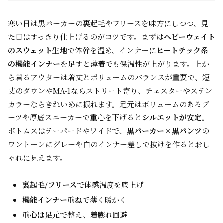
寒い日は黒パーカーの裏起毛やフリースを味方にしつつ、見
た目はすっきり仕上げるのがコツです。まずは
ヘビーウェイト
のスウェット生地
で体幹を温め、インナーに
ヒートテック系
の機能インナー
を足すと薄着でも保温性が上がります。上か
ら着るアウターは着丈とボリュームのバランスが重要で、短
丈のダウンやMA-1ならストリート寄り、チェスターやステン
カラーならきれいめに振れます。足元はボリュームのあるブ
ーツや厚底スニーカーで重心を下げると
シルエットが安定
。
ボトムスはテーパードやワイドで、
黒パーカー×黒パンツ
の
ワントーンにグレーや白のインナー差しで抜けを作るとおし
ゃれに見えます。
裏起毛/フリース
で体感温度を底上げ
機能インナー重ね
で薄く暖かく
重心は足元
で整え、着膨れ回避