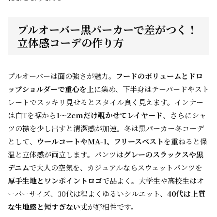
プルオーバー黒パーカーで差がつく！
立体感コーデの作り方
プルオーバーは面の強さが魅力。
フードのボリュームとドロ
ップショルダーで重心を上
に集め、下半身はテーパードやスト
レートでスッキリ見せるとスタイル良く見えます。インナー
は白Tを裾から
1～2cmだけ覗かせてレイヤード
、さらにシャ
ツの襟を少し出すと清潔感が加速。冬は黒パーカー冬コーデ
として、
ウールコートやMA-1、フリースベスト
を重ねると保
温と立体感が両立します。パンツは
グレーのスラックスや黒
デニム
で大人の空気を、カジュアルならスウェットパンツを
厚手生地とワンポイントロゴ
で品よく。大学生や高校生はオ
ーバーサイズ、30代は程よくゆるいシルエット、
40代は上質
な生地感と短すぎない丈
が好相性です。