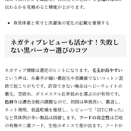
伝わるかを見極めると精度が上がります。
身長体重と実寸と洗濯後の変化の記載を重視する
ネガティブレビューも活かす！失敗し
ない黒パーカー選びのコツ
ネガティブ情報は選定のヒントになります。
毛玉が出やすい
という声は、糸番手が細い裏起毛や長繊維でないコットン混
紡で起こりがちです。許容できない場合はヘビーウェイトの
裏毛、空紡糸、ポリエステル比率低めを選ぶのが有効です。
色移り
は濃色全般の課題なので、初回は単独洗い、裏返し、
ネット使用、低温乾燥を推奨し、レビューで「白Tに移った」
など具体例が多い製品は回避します。
フードの自立性
は芯地
の有無や二重フード、生地のオンスで差が出ます。フードが