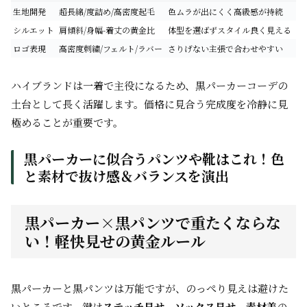
生地開発
超長綿/度詰め/高密度起毛
色ムラが出にくく高級感が持続
シルエット
肩傾斜/身幅-着丈の黄金比
体型を選ばずスタイル良く見える
ロゴ表現
高密度刺繍/フェルト/ラバー
さりげない主張で合わせやすい
ハイブランドは一着で主役になるため、黒パーカーコーデの
土台として長く活躍します。価格に見合う完成度を冷静に見
極めることが重要です。
黒パーカーに似合うパンツや靴はこれ！色
と素材で抜け感＆バランスを演出
黒パーカー×黒パンツで重たくならな
い！軽快見せの黄金ルール
黒パーカーと黒パンツは万能ですが、のっぺり見えは避けた
いところです。鍵は
ステッチ見せ
、
ソックス見せ
、
素材差
の