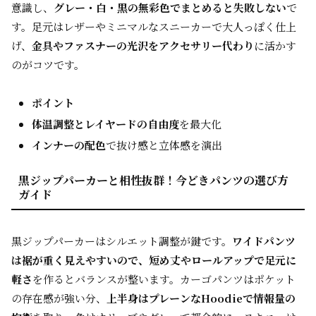
意識し、
グレー・白・黒の無彩色でまとめると失敗しない
で
す。足元はレザーやミニマルなスニーカーで大人っぽく仕上
げ、
金具やファスナーの光沢をアクセサリー代わり
に活かす
のがコツです。
ポイント
体温調整とレイヤードの自由度
を最大化
インナーの配色
で抜け感と立体感を演出
黒ジップパーカーと相性抜群！今どきパンツの選び方
ガイド
黒ジップパーカーはシルエット調整が鍵です。
ワイドパンツ
は裾が重く見えやすいので、短め丈やロールアップで足元に
軽さ
を作るとバランスが整います。カーゴパンツはポケット
の存在感が強い分、
上半身はプレーンなHoodieで情報量の