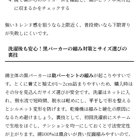
に収まるかをチェックする
強いトレンド感を狙うなら上限近く、普段使いなら下限寄り
が失敗しにくいです。
洗濯後も安心！黒パーカーの縮み対策とサイズ選びの
裏技
綿主体の黒パーカーは
数パーセントの縮み
が起こりやすいで
す。とくに着丈と袖丈が1〜2cm詰まりやすいため、購入時は
その分を見込んだサイズ選びが安全です。洗濯はネットに入
れ、弱水流で短時間、脱水は軽めにし、
平干し
で形を整える
とシルエット変形を防げます。乾燥機は縮みと硬化の原因に
なるため避けましょう。裏技として、初回洗濯前にスチーム
で生地をほぐし、テンションを均一にしておくと寸法安定性
が上がります。綿100%は風合いが良い反面縮みやすいので、