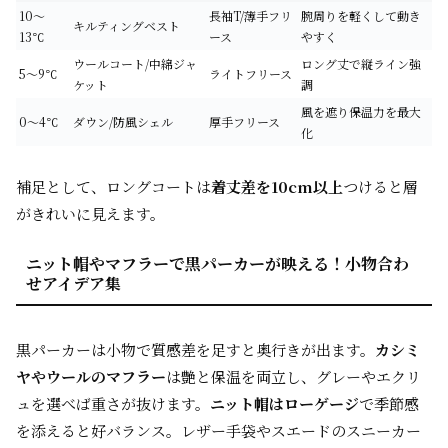
10〜
長袖T/薄手フリ
腕周りを軽くして動き
キルティングベスト
13℃
ース
やすく
ウールコート/中綿ジャ
ロング丈で縦ライン強
5〜9℃
ライトフリース
ケット
調
風を遮り保温力を最大
0〜4℃
ダウン/防風シェル
厚手フリース
化
補足として、ロングコートは
着丈差を10cm以上
つけると層
がきれいに見えます。
ニット帽やマフラーで黒パーカーが映える！小物合わ
せアイデア集
黒パーカーは小物で質感差を足すと奥行きが出ます。
カシミ
ヤやウールのマフラー
は艶と保温を両立し、グレーやエクリ
ュを選べば重さが抜けます。
ニット帽はローゲージ
で季節感
を添えると好バランス。レザー手袋やスエードのスニーカー