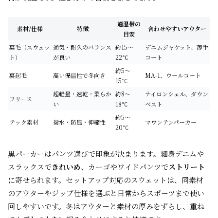
適温帯の
素材/仕様
特徴
合わせやすいアウター
目安
裏毛（スウェッ
通気・耐久のバランス
約15〜
デニムジャケット、薄手
ト）
が良い
22℃
コート
約5〜
裏起毛
高い保温性で冬向き
MA-1、ウールコート
15℃
超軽量・速乾・柔らか
約8〜
ナイロンシェル、ダウン
フリース
い
18℃
ベスト
約5〜
テック素材
撥水・防風・伸縮性
マウンテンパーカー
20℃
黒パーカーはパンツ選びで印象が決まります。細身デニムや
スラックスで
きれいめ
、カーゴやワイドパンツで
ストリート
に寄せられます。セットアップ対応のスウェットは、同素材
のアウターやジップ仕様を選ぶと日常からスポーツまで使い
回しやすいです。冬はアウターと素材の厚みをずらし、重ね