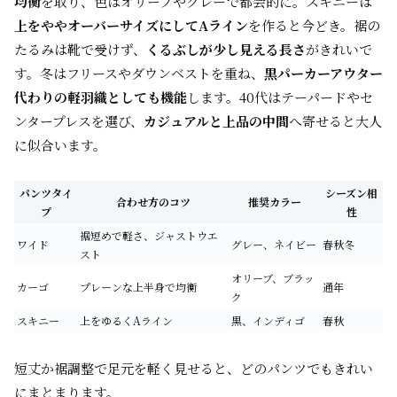
均衡
を取り、色はオリーブやグレーで都会的に。スキニーは
上をややオーバーサイズにしてAライン
を作ると今どき。裾の
たるみは靴で受けず、
くるぶしが少し見える長さ
がきれいで
す。冬はフリースやダウンベストを重ね、
黒パーカーアウター
代わりの軽羽織としても機能
します。40代はテーパードやセ
ンタープレスを選び、
カジュアルと上品の中間
へ寄せると大人
に似合います。
パンツタイ
シーズン相
合わせ方のコツ
推奨カラー
プ
性
裾短めで軽さ、ジャストウエ
ワイド
グレー、ネイビー
春秋冬
スト
オリーブ、ブラッ
カーゴ
プレーンな上半身で均衡
通年
ク
スキニー
上をゆるくAライン
黒、インディゴ
春秋
短丈か裾調整で足元を軽く見せると、どのパンツでもきれい
にまとまります。