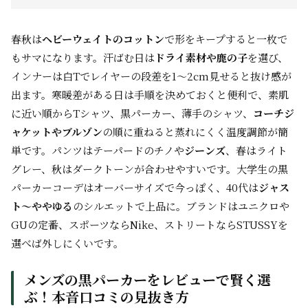
春秋は
ヘビーウェイトのコットン
で形をキープすると一枚で
もサマになります。汗ばむ日は
ドライ素材や鹿の子
を選び、
インナーは白Tでレイヤーの段差を1〜2cm見せると抜け感が
出ます。寒暖差がある日は手順を決めておくと便利で、素肌
に近い順からTシャツ、黒パーカー、薄手のシャツ、
コーチジ
ャケットやブルゾン
の順に重ねると蒸れにくく温度調節が簡
単です。パンツはテーパードのチノや
ジーンズ
、春はライト
グレー、秋はダークトーンが合わせやすいです。大学生の黒
パーカーコーデはオーバーサイズで今っぽく、40代は
ジャス
ト〜ややゆる
のシルエットで上品に。ブランドはユニクロや
GUの定番、スポーツならNike、ストリートならSTUSSYを
選べば外しにくいです。
メンズの黒パーカーをレビューで賢く選
ぶ！本音口コミの見抜き方