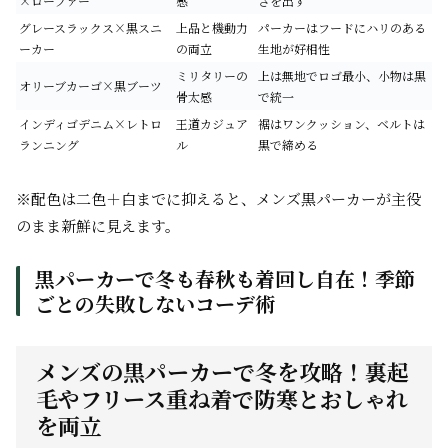
×ローファー
感
さを出す
グレースラックス×黒スニ
上品と機動力
パーカーはフードにハリのある
ーカー
の両立
生地が好相性
ミリタリーの
上は無地でロゴ最小、小物は黒
オリーブカーゴ×黒ブーツ
骨太感
で統一
インディゴデニム×レトロ
王道カジュア
裾はワンクッション、ベルトは
ランニング
ル
黒で締める
※配色は二色＋白までに抑えると、メンズ黒パーカーが主役
のまま新鮮に見えます。
黒パーカーで冬も春秋も着回し自在！季節
ごとの失敗しないコーデ術
メンズの黒パーカーで冬を攻略！裏起
毛やフリース重ね着で防寒とおしゃれ
を両立