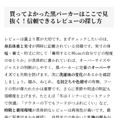
買ってよかった黒パーカーはここで見
抜く！信頼できるレビューの探し方
レビューは量より質が大切です。まずチェックしたいのは、
身長体重と実寸
が同時に記載されている投稿です。実寸の身
幅・着丈・裄丈に対して「着用すると何cmの自分でどの程度
のゆとりか」が具体的に書かれていれば、オーバーサイズや
ジャストの判断がしやすく、黒パーカーに定番の
オーバーサ
イズ
でも失敗を防げます。次に
洗濯後の変化
があるかを確認
しましょう。縮み、ねじれ、
毛羽立ちや色褪せ
の有無、フー
ドの形が保たれたかは重要です。さらに季節や用途の明記も
信頼度を上げます。たとえば「冬はインナーにヒートテック
で快適」「アウターの下でもフードがつぶれにくい」など、
時期と着用環境
が具体的なレビューは再現性が高いです。最
後に写真付きかを確認し、自然光での色合いと
生地の厚み
が