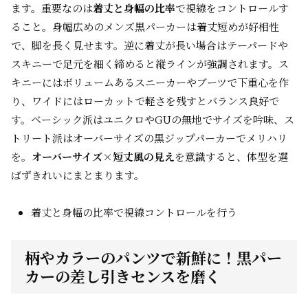
ます。重要なのは
着丈と身幅の比率
で視線をコントロールす
ること。身幅広めのメンズ黒パーカーは着丈短めが好相性
で、脚を長く見せます。逆に着丈が長い場合はテーパードや
スキニーで足元を細く締めると縦ラインが強調されます。ス
キニーにはボリュームあるスニーカーやブーツで下重心を作
り、ワイドにはローカットで軽さを残すとバランス良好で
す。ベーシック派はユニクロやGUの無地でサイズを吟味、ス
トリート派はオーバーサイズの黒ジップパーカーでメリハリ
を。
オーバーサイズ×短丈風の見え
を意識すると、体型を選
ばずきれいにまとまります。
着丈と身幅の比率で視線コントロールを行う
柄やカラーのパンツで新鮮に！黒パー
カーの差し引きセンスを磨く