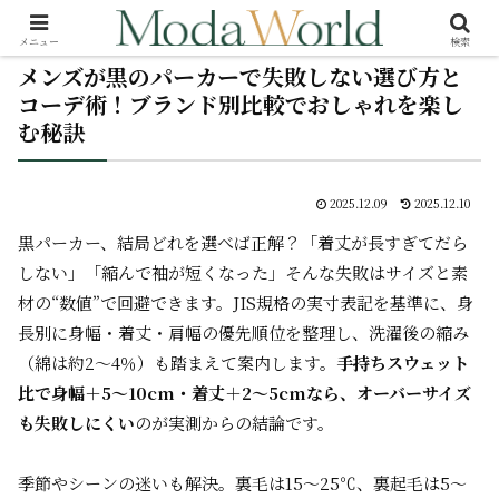
メニュー
検索
メンズが黒のパーカーで失敗しない選び方と
コーデ術！ブランド別比較でおしゃれを楽し
む秘訣
2025.12.09
2025.12.10
黒パーカー、結局どれを選べば正解？「着丈が長すぎてだら
しない」「縮んで袖が短くなった」――そんな失敗はサイズと素
材の“数値”で回避できます。JIS規格の実寸表記を基準に、身
長別に身幅・着丈・肩幅の優先順位を整理し、洗濯後の縮み
（綿は約2〜4％）も踏まえて案内します。
手持ちスウェット
比で身幅＋5〜10cm・着丈＋2〜5cmなら、オーバーサイズ
も失敗しにくい
のが実測からの結論です。
季節やシーンの迷いも解決。裏毛は15〜25℃、裏起毛は5〜