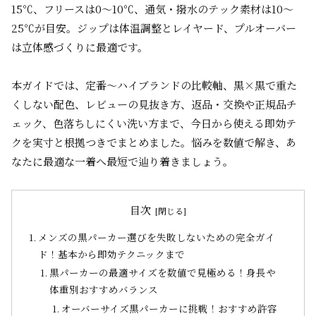
15℃、フリースは0〜10℃、通気・撥水のテック素材は10〜
25℃が目安。ジップは体温調整とレイヤード、プルオーバー
は立体感づくりに最適です。
本ガイドでは、定番〜ハイブランドの比較軸、黒×黒で重た
くしない配色、レビューの見抜き方、返品・交換や正規品チ
ェック、色落ちしにくい洗い方まで、今日から使える即効テ
クを実寸と根拠つきでまとめました。悩みを数値で解き、あ
なたに最適な一着へ最短で辿り着きましょう。
目次
メンズの黒パーカー選びを失敗しないための完全ガイ
ド！基本から即効テクニックまで
黒パーカーの最適サイズを数値で見極める！身長や
体重別おすすめバランス
オーバーサイズ黒パーカーに挑戦！おすすめ許容