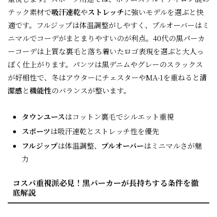
テック素材で
吸汗速乾
や
ストレッチ
に強いモデルを選ぶと快
適です。フルジップは体温調整がしやすく、プルオーバーはミ
ニマルでコーデがまとまりやすいのが利点。40代の黒パーカ
ーコーデは上質な裏毛と落ち着いたロゴ表現を選ぶと大人っ
ぽく仕上がります。パンツは黒デニムやグレーのスラックス
が好相性で、冬はアウターにチェスターやMA-1を重ねると
清
潔感
と
機能性
のバランスが整います。
タウンユース
はコットン裏毛でシルエット重視
スポーツ
は吸汗速乾とストレッチ性を優先
フルジップ
は体温調整、
プルオーバー
はミニマルさが魅
力
コスパ重視派必見！黒パーカーが長持ちする条件を徹
底解説