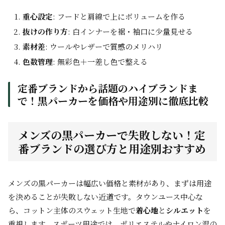
重心設定
: フードと肩線で上にボリュームを作る
抜けの作り方
: 白インナーを裾・袖口に少量見せる
素材差
: ウールやレザーで質感のメリハリ
色数管理
: 無彩色＋一差し色で整える
定番ブランドから話題のハイブランドま
で！黒パーカーを価格や用途別に徹底比較
メンズの黒パーカーで失敗しない！定
番ブランドの選び方と用途別おすすめ
メンズの黒パーカーは幅広い価格と素材があり、まずは用途
を決めることが失敗しない近道です。タウンユース中心な
ら、コットン主体のスウェット生地で
着心地
と
シルエット
を
重視します。スポーツ用途では、ポリエステルやナイロン混の