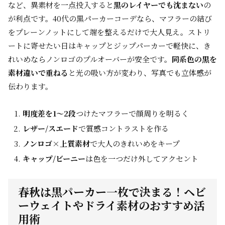
など、異素材を一点投入すると
黒のレイヤーでも沈まない
の
が利点です。40代の黒パーカーコーデなら、マフラーの結び
をプレーンノットにして端を整えるだけで大人見え。ストリ
ートに寄せたい日はキャップとジップパーカーで軽快に、き
れいめならノンロゴのプルオーバーが安全です。
同系色の黒を
素材違いで重ねる
と光の吸い方が変わり、写真でも立体感が
伝わります。
明度差を1〜2段
つけたマフラーで顔周りを明るく
レザー/スエード
で質感コントラストを作る
ノンロゴ×上質素材
で大人のきれいめをキープ
キャップ/ビーニー
は色を一つだけ外してアクセント
春秋は黒パーカー一枚で決まる！ヘビ
ーウェイトやドライ素材のおすすめ活
用術