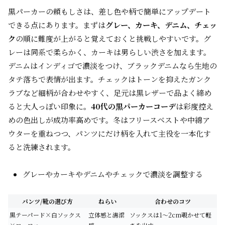
黒パーカーの頼もしさは、差し色や柄で簡単にアップデート
できる点にあります。まずは
グレー、カーキ、デニム、チェッ
ク
の順に難度が上がると覚えておくと挑戦しやすいです。グ
レーは同系で柔らかく、カーキは男らしい渋さを加えます。
デニムはインディゴで濃淡をつけ、ブラックデニムなら生地の
タテ落ちで表情が出ます。チェックはトーンを抑えたガンク
ラブなど細柄が合わせやすく、足元は黒レザーで品よく締め
ると大人っぽい印象に。
40代の黒パーカーコーデ
は彩度控え
めの色出しが成功率高めです。冬はフリースベストや中綿ア
ウターを重ねつつ、パンツにだけ柄を入れて主役を一本化す
ると洗練されます。
グレーやカーキやデニムやチェックで濃淡を調整する
パンツ/靴の選び方
ねらい
合わせのコツ
黒テーパード×白ソックス
立体感と清潔
ソックスは1〜2cm覗かせて軽