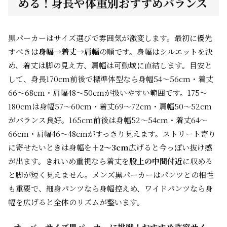
める！身長や体重別おすすめバランス
黒パーカーはサイズ選びで雰囲気が激変します。最初に優先
すべきは
身幅→着丈→肩幅
の順です。身幅はシルエットを決
め、着丈は脚の見え方、肩幅は可動域に直結します。目安と
して、身長170cm前後で標準体型なら身幅54〜56cm・着丈
66〜68cm・肩幅48〜50cmが扱いやすい範囲です。175〜
180cmは身幅57〜60cm・着丈69〜72cm・肩幅50〜52cm
がバランス良好。165cm前後は身幅52〜54cm・着丈64〜
66cm・肩幅46〜48cmがすっきり見えます。ストリート寄り
に寄せたいときは身幅を
＋2〜3cm
広げると今っぽい抜け感
が出ます。きれいめ重視なら着丈を
股上の中間付近
に収める
と脚が短く見えません。メンズ黒パーカーはパンツとの相性
も重要で、細身パンツなら身幅控えめ、ワイドパンツなら身
幅を広げると全体のリズムが整います。