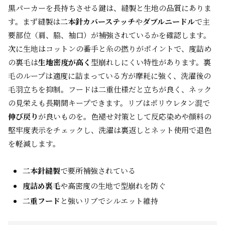
黒パーカーを長持ちさせる鍵は、縫製と生地の品質にありま
す。まず縫製は
二本針カバーステッチ
や
ダブルニードル
で主
要部位（肩、脇、袖口）が補強されているかを確認します。
次に生地はコットンの番手と糸の撚りがポイントで、度詰め
の裏毛は
生地密度が高く
型崩れしにくい特性があります。裏
毛のループは適度に詰まっている方が摩耗に強く、洗濯後の
毛羽立ちを抑制。フードは二重仕様だと立ちが良く、ネック
の見栄えも長期間キープできます。リブはポリウレタン混で
伸び戻り
が良いものを。色褪せ対策として反応染めや顔料の
堅牢度表示をチェックし、洗濯は裏返しとネット使用で退色
を軽減します。
二本針縫製
で要所補強されている
度詰め裏毛
や高密度の生地で型崩れを防ぐ
二重フード
と強いリブでシルエット維持