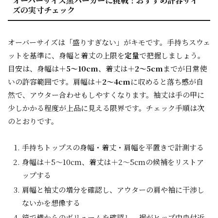
オーバーサイズ黒パーカーに挑戦！おすすめ許容サイ
ズの実寸チェック
オーバーサイズは「盛りすぎない」がキモです。手持ちスウェ
ットを基準に、身幅と着丈の上限を
定量
で把握しましょう。
目安は、身幅は
＋5〜10cm
、着丈は
＋2〜5cm
までが日常使
いの許容範囲です。肩幅は
＋2〜4cm
に収めると落ち感が自
然で、アウター合わせもしやすくなります。袖丈は手の甲に
少しかかる程度が上品に見える限界です。チェック手順は次
のとおりです。
手持ちトップスの身幅・着丈・肩幅を平置きで計測する
身幅は＋5〜10cm、着丈は＋2〜5cmの候補をリストア
ップする
肩幅と袖丈の増分を確認し、アウターの肩や袖に干渉し
ないかを想像する
鏡で横からのボリュームを確認し、裾がヒップ中央付近