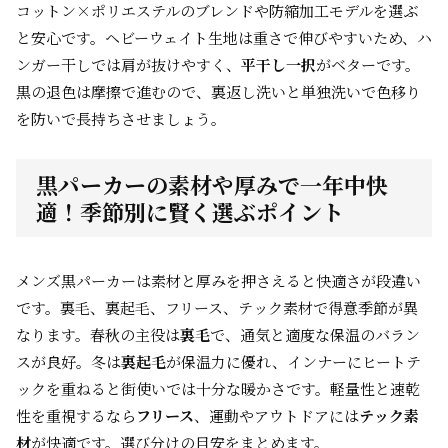
コットン×ポリエステルのブレンドや防縮加工モデルを選ぶ
と安心です。ヘビーウェイト生地は重さで伸びやすいため、ハ
ンガー干しでは肩が抜けやすく、
平干し一択
がベターです。
黒の退色は摩擦で進むので、裏返し洗いと単独洗いで色移り
を防いで長持ちさせましょう。
黒パーカーの素材や厚みで一年中快
適！季節別に賢く選ぶポイント
メンズ黒パーカーは素材と厚みを押さえると快適さが段違い
です。裏毛、裏起毛、フリース、テック素材で得意季節が異
なります。春秋の主役は
裏毛
で、通気と適度な保温のバラン
スが良好。冬は
裏起毛
が保温力に優れ、インナーにヒートテ
ックを重ねると街使いでは十分な暖かさです。軽量性と速乾
性を重視するなら
フリース
、運動やアウトドアには
テック素
材
が快適です。選び分けの目安をまとめます。