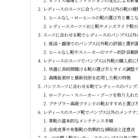
オフィス環境とファッションの変化による影
レディースのスーツに合うパンプス以外の靴の種
ヒールなし・ローヒールの靴の選び方と着こ
レディーススーツ×おじ靴やメンズライク靴
スーツに合わせる靴でレディースのパンプス以外
就活・面接でのパンプス以外靴の評価と選択
ヒールなし靴やスニーカーのマナー的許容範
レディースのスーツでパンプス以外靴の購入前に
快適に長時間履ける靴の選び方とサイズ調整
高機能素材と最新技術を応用した靴の特徴
パンツスーツに合わせる靴でレディースのパンプ
ローファー・スニーカー・ブーツを取り入れ
プチプラ～高級ブランドの靴おすすめと選び
レディースのスーツ靴でパンプス以外のメンテナ
革靴の基本的なメンテナンス手順
合成皮革や布製靴の効果的な掃除法と注意点
スーツで履く靴でレディースのパンプス以外に関