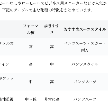
ヒールなしやローヒールのビジネス用スニーカーなどは人気が
。下記のテーブルで主な靴種の特徴をまとめています。
フォーマ
歩きやす
おすすめスーツスタイル
ル度
さ
ナメル素
パンツスーツ・スカート
高
高
両方
ザイン
高
中
パンツスタイル
やフラッ
中
高
パンツスーツ
能性重視
中～低
非常に高
パンツスーツ