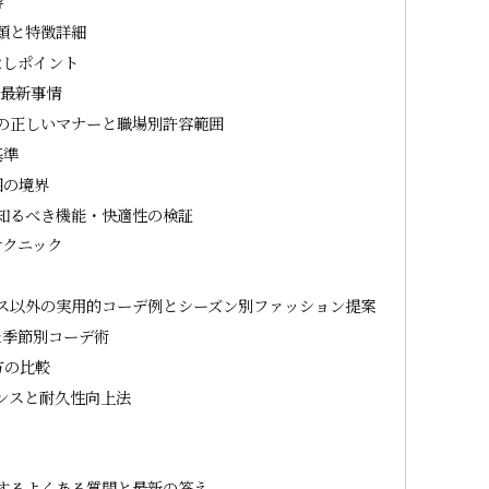
響
類と特徴詳細
なしポイント
の最新事情
の正しいマナーと職場別許容範囲
基準
囲の境界
知るべき機能・快適性の検証
テクニック
ス以外の実用的コーデ例とシーズン別ファッション提案
た季節別コーデ術
方の比較
ンスと耐久性向上法
するよくある質問と最新の答え