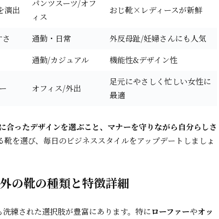
パンツスーツ/オフ
を演出
おじ靴×レディースが新鮮
ィス
すさ
通勤・日常
外反母趾/妊婦さんにも人気
通勤/カジュアル
機能性&デザイン性
足元にやさしく忙しい女性に
ー
オフィス/外出
最適
Oに合ったデザインを選ぶこと、マナーを守りながら自分らしさ
る靴を選び、毎日のビジネススタイルをアップデートしましょ
以外の靴の種類と特徴詳細
も洗練された選択肢が豊富にあります。特に
ローファー
や
オッ