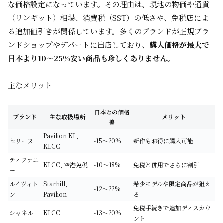
な価格設定になっています。その理由は、現地の物価や通貨
（リンギット）相場、消費税（SST）の低さや、免税店によ
る追加値引きが関係しています。多くのブランドが正規ブラ
ンドショップやデパートに出店しており、
購入価格が最大で
日本より10～25%安い商品も珍しくありません
。
主なメリット
日本との価格
ブランド
主な取扱場所
メリット
差
Pavilion KL,
セリーヌ
-15～20%
新作もお得に購入可能
KLCC
ティファニ
KLCC, 空港免税
-10～18%
免税と併用でさらに割引
ー
ルイヴィト
Starhill,
希少モデルや限定商品が狙え
-12～22%
ン
Pavilion
る
免税手続きで追加ディスカウ
シャネル
KLCC
-13～20%
ント