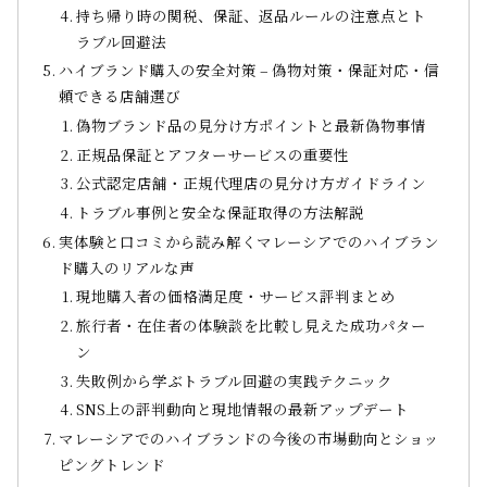
持ち帰り時の関税、保証、返品ルールの注意点とト
ラブル回避法
ハイブランド購入の安全対策 – 偽物対策・保証対応・信
頼できる店舗選び
偽物ブランド品の見分け方ポイントと最新偽物事情
正規品保証とアフターサービスの重要性
公式認定店舗・正規代理店の見分け方ガイドライン
トラブル事例と安全な保証取得の方法解説
実体験と口コミから読み解くマレーシアでのハイブラン
ド購入のリアルな声
現地購入者の価格満足度・サービス評判まとめ
旅行者・在住者の体験談を比較し見えた成功パター
ン
失敗例から学ぶトラブル回避の実践テクニック
SNS上の評判動向と現地情報の最新アップデート
マレーシアでのハイブランドの今後の市場動向とショッ
ピングトレンド