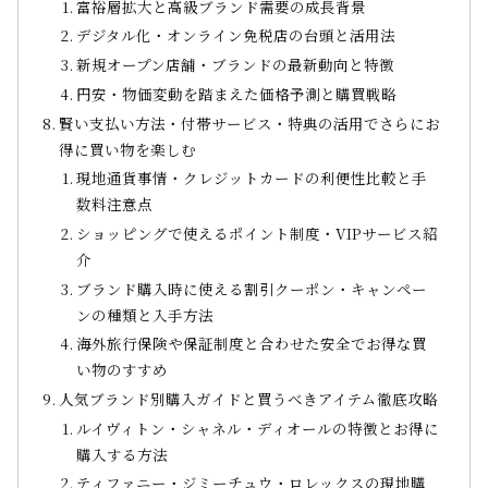
富裕層拡大と高級ブランド需要の成長背景
デジタル化・オンライン免税店の台頭と活用法
新規オープン店舗・ブランドの最新動向と特徴
円安・物価変動を踏まえた価格予測と購買戦略
賢い支払い方法・付帯サービス・特典の活用でさらにお
得に買い物を楽しむ
現地通貨事情・クレジットカードの利便性比較と手
数料注意点
ショッピングで使えるポイント制度・VIPサービス紹
介
ブランド購入時に使える割引クーポン・キャンペー
ンの種類と入手方法
海外旅行保険や保証制度と合わせた安全でお得な買
い物のすすめ
人気ブランド別購入ガイドと買うべきアイテム徹底攻略
ルイヴィトン・シャネル・ディオールの特徴とお得に
購入する方法
ティファニー・ジミーチュウ・ロレックスの現地購