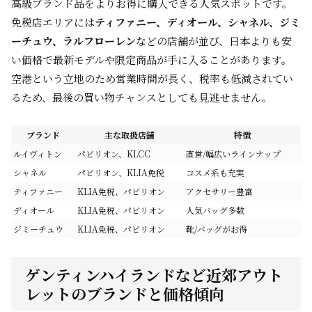
高級ブランド品をよりお得に購入できる人気スポットです。
免税店エリアには
ティファニー、ディオール、シャネル、ジミ
ーチュウ、ラルフローレン
などの店舗が並び、日本よりも安
い価格で最新モデルや限定商品が手に入ることがあります。
空港という立地のため営業時間が長く、税率も低減されてい
るため、最後の買い物チャンスとしても見逃せません。
ブランド
主な取扱店舗
特徴
ルイヴィトン
パビリオン、KLCC
直営/幅広いラインナップ
シャネル
パビリオン、KLIA免税
コスメ系も充実
ティファニー
KLIA免税、パビリオン
アクセサリー豊富
ディオール
KLIA免税、パビリオン
人気バッグ多数
ジミーチュウ
KLIA免税、パビリオン
靴/バッグがお得
ゲンティンハイランドなど近郊アウト
レットのブランドと価格傾向