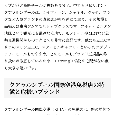
ップが並ぶ高級モールが複数あります。中でも
パビリオン・
クアラルンプール
は、ルイヴィトン、シャネル、グッチ、プラ
ダなど人気ブランドの直営店が軒を連ねており、その規模と
品揃えは東南アジアでもトップクラスです。ブキッ・ビンタン
地区という観光にも最適な立地で、モノレールやMRTなど公
共交通機関からのアクセスも非常に良好です。他にもKLCCエ
リアのスリアKLCC、スターヒルギャラリーといったラグジュ
アリーモールもおすすめ。どのモールもブランド正規品の取
り扱いが徹底しているため、＜strong＞偽物の心配がない点
も大きな魅力です。
クアラルンプール国際空港免税店の特
徴と取扱いブランド
クアラルンプール国際空港（KLIA）
の免税店は、旅の前後で