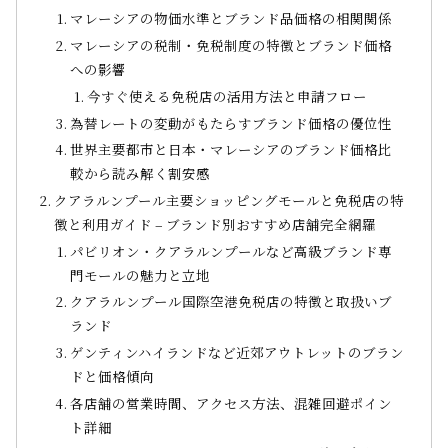
マレーシアの物価水準とブランド品価格の相関関係
マレーシアの税制・免税制度の特徴とブランド価格
への影響
今すぐ使える免税店の活用方法と申請フロー
為替レートの変動がもたらすブランド価格の優位性
世界主要都市と日本・マレーシアのブランド価格比
較から読み解く割安感
クアラルンプール主要ショッピングモールと免税店の特
徴と利用ガイド – ブランド別おすすめ店舗完全網羅
パビリオン・クアラルンプールなど高級ブランド専
門モールの魅力と立地
クアラルンプール国際空港免税店の特徴と取扱いブ
ランド
ゲンティンハイランドなど近郊アウトレットのブラン
ドと価格傾向
各店舗の営業時間、アクセス方法、混雑回避ポイン
ト詳細