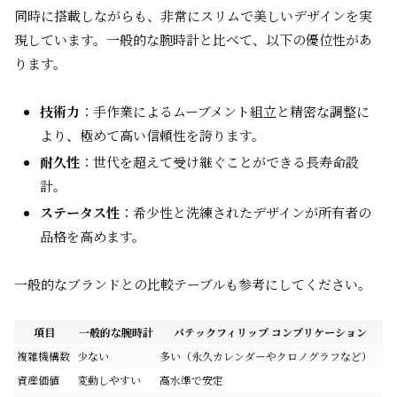
同時に搭載しながらも、非常にスリムで美しいデザインを実
現しています。一般的な腕時計と比べて、以下の優位性があ
ります。
技術力
：手作業によるムーブメント組立と精密な調整に
より、極めて高い信頼性を誇ります。
耐久性
：世代を超えて受け継ぐことができる長寿命設
計。
ステータス性
：希少性と洗練されたデザインが所有者の
品格を高めます。
一般的なブランドとの比較テーブルも参考にしてください。
項目
一般的な腕時計
パテックフィリップ コンプリケーション
複雑機構数
少ない
多い（永久カレンダーやクロノグラフなど）
資産価値
変動しやすい
高水準で安定