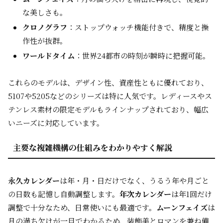
な美しさも。
クロノグラフ
：ストップウォッチ機能付きで、精度と操
作性が抜群。
ワールドタイム
：世界24都市の時刻が瞬時に把握可能。
これらのモデルは、デザイン性、資産性ともに優れており、
5107や5205などのシリーズは特に人気です。レディースやス
テンレス素材の限定モデルもラインナップされており、幅広
いニーズに対応しています。
主要な複雑機構の仕組みをわかりやすく解説
永久カレンダー
は年・月・日だけでなく、うるう年や月ごと
の日数も記憶し自動調整します。
年次カレンダー
は年1回だけ
調整で十分なため、日常使いにも最適です。
ムーンフェイズ
は
月の満ち欠けが一目でわかるため、装飾美とロマンを兼ね備