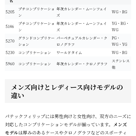
名
プチコンプリケーショ
年次カレンダー・ムーンフェイ
5205
WG・RG
ン
ズ
プチコンプリケーショ
年次カレンダー・ムーンフェイ
YG・RG・
5146
ン
ズ
WG
グランドコンプリケー
パーペチュアルカレンダー・ク
PG・
5270
ション
ロノグラフ
WG・YG
5230
コンプリケーション
ワールドタイム
WG・RG
ステンレス
5960
コンプリケーション
年次カレンダー・クロノグラフ
他
メンズ向けとレディース向けモデルの
違い
パテックフィリップには男性向けと女性向け、双方のニーズに
対応したコンプリケーションモデルが揃っています。
メンズ
モデル
は厚みのあるケースやクロノグラフなどのスポーティ