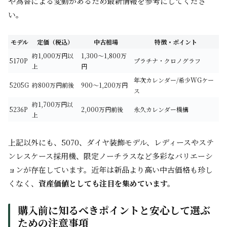
や為替による変動があるため最新情報を参考にしてくださ
い。
モデル
定価（税込）
中古相場
特徴・ポイント
約1,000万円以
1,300～1,800万
5170P
プラチナ・クロノグラフ
上
円
年次カレンダー/希少WGケー
5205G
約800万円前後
900～1,200万円
ス
約1,700万円以
5236P
2,000万円前後
永久カレンダー機構
上
上記以外にも、5070、ダイヤ装飾モデル、レディースやステ
ンレスケース採用機、限定ノーチラスなど多彩なバリエーシ
ョンが存在しています。近年は新品より高い中古価格も珍し
くなく、
資産価値としても注目を集めています。
購入前に知るべきポイントと安心して選ぶ
ための注意事項