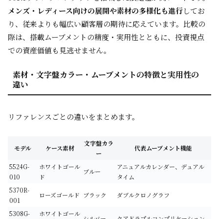
メンズ・レディース向けの展開や素材の多様化も進行
してお
り、従来よりも幅広い顧客層の期待に応えています。比較の
際は、搭載ムーブメントの精度・実用性とともに、投資視点
での資産価値も見逃せません。
素材・文字盤カラー・ムーブメントの特徴と実用性の
違い
リファレンスごとの違いをまとめます。
文字盤カラ
モデル
ケース素材
代表ムーブメント機能
ー
5524G-
ホワイトゴール
アニュアルカレンダー、デュアル
ブルー
010
ド
タイム
5370R-
ローズゴールド
ブラック
ダブルクロノグラフ
001
5308G-
ホワイトゴール
シルバー
クアドラプルコンプリケーション