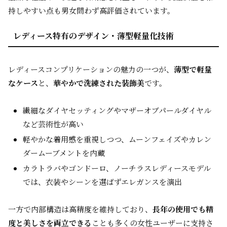
持しやすい点も男女問わず高評価されています。
レディース特有のデザイン・薄型軽量化技術
レディースコンプリケーションの魅力の一つが、
薄型で軽量
なケース
と、
華やかで洗練された装飾美
です。
繊細なダイヤセッティングやマザーオブパールダイヤル
など芸術性が高い
軽やかな着用感を重視しつつ、ムーンフェイズやカレン
ダームーブメントを内蔵
カラトラバやゴンドーロ、ノーチラスレディースモデル
では、衣装やシーンを選ばずエレガンスを演出
一方で内部構造は高精度を維持しており、
長年の使用でも精
度と美しさを両立できる
ことも多くの女性ユーザーに支持さ