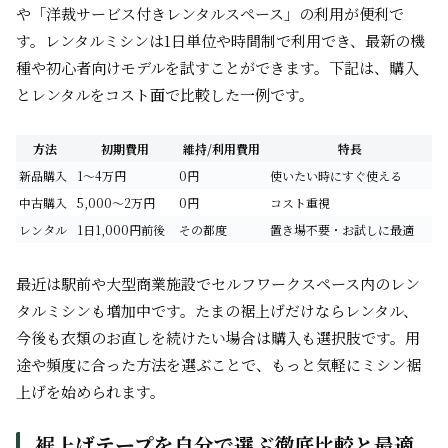
や「洋裁サービス付きレンタルスペース」の利用が便利で
す。レンタルミシンは1日単位や時間制で利用でき、最新の機
種や初心者向けモデルを試すことができます。下記は、購入
とレンタルをコスト面で比較した一例です。
方法
初期費用
維持/利用費用
特長
新品購入
1～4万円
0円
使いたい時にすぐ使える
中古購入
5,000～2万円
0円
コスト重視
レンタル
1日1,000円前後
その都度
置き場不要・お試しに最適
最近は駅前や大型商業施設でセルフワークスペース内のレン
タルミシンも増加中です。たまの裾上げだけならレンタル、
今後も衣類のお直しを続けたい場合は購入も選択肢です。用
途や頻度に合った方法を選ぶことで、もっと気軽にミシン裾
上げを始められます。
裾上げテープを自分で選ぶ徹底比較と最適