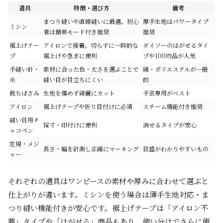
道具
特徴・選び方
備考
まつり縫いや直線縫いに最適。初心
厚手生地はパワータイプ
ミシン
者は簡単モード付き推奨
推奨
裾上げテー
アイロンで接着。切らずに一時的な
ダイソーのはがせるタイ
プ
裾上げや急ぎに便利
プや100均品が人気
手縫い針・
素材に合った色・太さを選ぶことで
綿・ポリエステルが一般
糸
縫い目が目立ちにくい
的
裁ちばさみ
生地を傷めず綺麗にカット
手芸専用がベスト
アイロン
裾上げテープや折り目付けに必須
スチーム機能付き推奨
縫い目用チ
採寸・印付けに便利
消せるタイプが安心
ャコペン
定規・メジ
長さ・幅を計測し正確にマーキング
目盛がわかりやすいもの
ャー
それぞれの道具はワンピースの素材や厚みに合わせて選ぶと
仕上がりが違います。ミシンを使う場合は薄手生地対応・ま
つり縫い機能付きが安心です。裾上げテープは「アイロン不
要」タイプや「はがせる」商品もあり、使い分けでさらに便