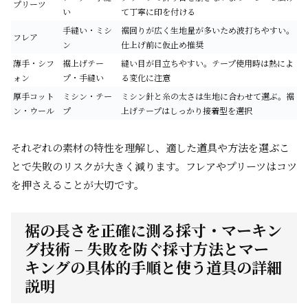
プリーツ
い
て丁寧に印を付ける
手縫い・ミシ
裾回りが広く生地量が多いため波打ちやすい。
フレア
ン
仕上げ前に仮止め推奨
薄手・シフ
裾上げテー
縫い目が目立ちやすい。テープ使用時は熱によ
ォン
プ・手縫い
る変化に注意
厚手コット
ミシン・テー
ミシン針と糸の太さは生地に合わせて選ぶ。裾
ン・ウール
プ
上げテープはしっかり接着型を選択
それぞれの素材の特性を理解し、適した道具や方法を選ぶこ
とで失敗のリスクが大きく減ります。フレアやプリーツはコツ
を押さえることが大切です。
裾の長さを正確に測る採寸・マーキン
グ技術 – 失敗を防ぐ採寸方法とマー
キングの具体的手順と使う道具の詳細
説明