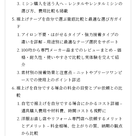
ミシン購入を迷う人へ – レンタルやレンタルミシンの
選び方、費用比較も掲載
裾上げテープを自分で選ぶ徹底比較と最適な選び方ガイ
ド
アイロン不要・はがせるタイプ・強力接着タイプの
違いを詳解 – 用途別に最適なテープ選択をサポート
100均から専門メーカー品までのレビューまとめ – 価
格・耐久性・使いやすさで比較し実体験を交えて紹
介
素材別の接着効果と注意点 – ニットやプリーツワンピ
ースでの使用上のポイント詳述
裾上げを自分でする場合の料金の目安とプロ依頼との比
較
自宅で裾上げを自分でする場合にかかるコスト詳細 –
道具購入費用や材料費、時間コストも視野に
洋服お直し店やリフォーム専門店へ依頼するメリット
とデメリット – 料金相場、仕上がりの質、納期の観点
から比較