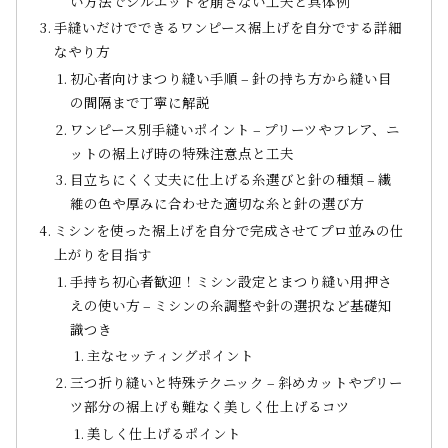
い方法でシルエットを崩さない工夫と具体例
手縫いだけでできるワンピース裾上げを自分でする詳細
なやり方
初心者向けまつり縫い手順 – 針の持ち方から縫い目
の間隔まで丁寧に解説
ワンピース別手縫いポイント – プリーツやフレア、ニ
ットの裾上げ時の特殊注意点と工夫
目立ちにくく丈夫に仕上げる糸選びと針の種類 – 繊
維の色や厚みに合わせた適切な糸と針の選び方
ミシンを使った裾上げを自分で完成させてプロ並みの仕
上がりを目指す
手持ち初心者歓迎！ミシン設定とまつり縫い用押さ
えの使い方 – ミシンの糸調整や針の選択など基礎知
識つき
主なセッティングポイント
三つ折り縫いと特殊テクニック – 斜めカットやプリー
ツ部分の裾上げも難なく美しく仕上げるコツ
美しく仕上げるポイント