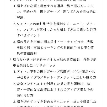
裾上げに必須！用意すべき道具一覧と選び方 – ミシ
ン、手縫い糸、裾上げテープ、裁ちばさみを具体的に
解説
ワンピースの素材別特性を理解する – ニット、プリー
ツ、フレアなど素材に合った裾上げ方法の違いと注意
すべきポイント
裾の長さを正確に測る採寸・マーキング技術 – 失敗
を防ぐ採寸方法とマーキングの具体的手順と使う道
具の詳細説明
切らない裾上げを自分でする方法の徹底解説 – 自分で簡
単＆失敗しにくいテクニック
アイロン不要の裾上げテープ活用術 – 100均商品やは
がせるタイプのメリット・デメリットと正しい貼り方
安全ピンやベルトを活用した裾の長さ調節法 – 臨
時・一時的な丈調整におすすめのアイデア集とその
使い分け方
裾を切らずに丈を詰めるテクニック – ゴムや縫製しな