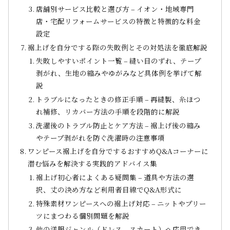
店舗別サービス比較と選び方 – イオン・地域専門
店・宅配リフォームサービスの特徴と特徴的な料金
設定
裾上げを自分でする際の失敗例とその対処法を徹底解説
失敗しやすいポイント一覧 – 縫い目のずれ、テープ
剥がれ、生地の縮みやゆがみなど具体例を挙げて解
説
トラブルになったときの修正手順 – 再縫製、糸ほつ
れ補修、リカバー方法の手順を段階的に解説
洗濯後のトラブル防止とケア方法 – 裾上げ後の縮み
やテープ剥がれを防ぐ洗濯時の注意事項
ワンピース裾上げを自分でするおすすめQ&Aコーナーに
潜む悩みを解決する実践的アドバイス集
裾上げ初心者によくある疑問集 – 道具や方法の選
択、丈の決め方など利用者目線でQ&A形式に
特殊素材ワンピースへの裾上げ対応 – ニットやプリー
ツにまつわる個別問題を解説
他の洋服ジャンル（ドレス、スカート）へ応用でき