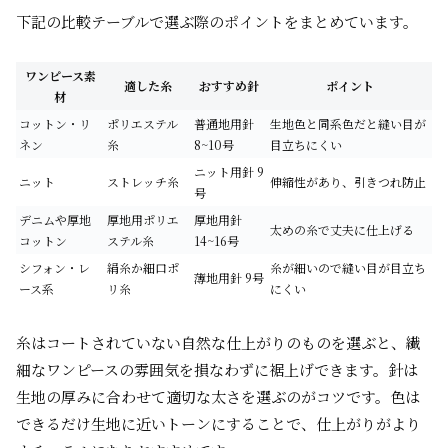
下記の比較テーブルで選ぶ際のポイントをまとめています。
ワンピース素
適した糸
おすすめ針
ポイント
材
コットン・リ
ポリエステル
普通地用針
生地色と同系色だと縫い目が
ネン
糸
8~10号
目立ちにくい
ニット用針 9
ニット
ストレッチ糸
伸縮性があり、引きつれ防止
号
デニムや厚地
厚地用ポリエ
厚地用針
太めの糸で丈夫に仕上げる
コットン
ステル糸
14~16号
シフォン・レ
絹糸か細口ポ
糸が細いので縫い目が目立ち
薄地用針 9号
ース系
リ糸
にくい
糸はコートされていない自然な仕上がりのものを選ぶと、繊
細なワンピースの雰囲気を損なわずに裾上げできます。針は
生地の厚みに合わせて適切な太さを選ぶのがコツです。色は
できるだけ生地に近いトーンにすることで、仕上がりがより