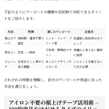
下記のようにワンピースの種類や目的別で対応できるポイン
トをご紹介します。
方法
特徴
適したワンピース
注意点
裾上げテ
短時間・道具不要で
ニット・フレア・プ
洗濯前に取扱表示をチ
ープ
固定
リーツ等
ェック
子供用・標準的デザ
表面から見えない箇所
安全ピン
応急・一時的
イン
に使用
ゴムバン
生地をたくし寄せて
ゆったりデザインや
シルエットを崩さない
ド
長さ調整
マキシ丈
工夫が必要
それぞれの特徴を理解し、自分のワンピースや用途に合った
方法を選びましょう。
アイロン不要の裾上げテープ活用術 –
100均商品やはがせるタイプのメリッ