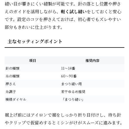
縫い目が響きにくい縫製が可能です。針の落とし位置や押さ
えのガイドを活用しながら、
軽く試し縫い
をしておくと安心
です。設定のコツを押さえておけば、初心者でもズレやすい
部分もきれいに仕上がります。
主なセッティングポイント
項目
推奨内容
針の種類
11～14番
糸の種類
60～90番
押さえ
まつり縫い用
糸調子
若干ゆるめ推奨
模様ダイヤル
「まつり縫い」
裾上げ前にはアイロンで裾をしっかり折り目付けし、待ち針
やクリップで仮留めするとミシンがけがスムーズに進みます。