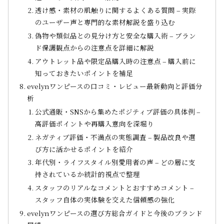
透け感・素材の肌触りに関するよくある質問 – 実際
のユーザー声と専門的な素材解説を盛り込む
偽物や類似品との見分け方と安全な購入術 – ブラン
ド保護観点からの注意点を詳細に解説
アウトレット品や限定品購入時の注意点 – 購入前に
知っておきたいポイントを補足
evelynワンピースの口コミ・レビュー最新動向と評価分
析
公式通販・SNSから集めたポジティブ評価の具体例 –
高評価ポイントや再購入意向を深堀り
ネガティブ評価・不満点の実態調査 – 製品改良や選
び方に活かせるポイントを紹介
年代別・ライフスタイル別愛用者の声 – どの層に支
持されているか統計的視点で整理
スタッフのリアルなコメントとおすすめコメント –
スタッフ自体の実体験を交えた信頼感の強化
evelynワンピースの選び方総合ガイドと今後のブランド