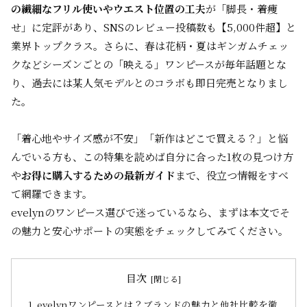
の繊細なフリル使いやウエスト位置の工夫
が「脚長・着痩
せ」に定評があり、SNSのレビュー投稿数も【5,000件超】と
業界トップクラス。さらに、春は花柄・夏はギンガムチェッ
クなどシーズンごとの「映える」ワンピースが毎年話題とな
り、過去には某人気モデルとのコラボも即日完売となりまし
た。
「着心地やサイズ感が不安」「新作はどこで買える？」と悩
んでいる方も、この特集を読めば自分に合った1枚の見つけ方
や
お得に購入するための最新ガイド
まで、役立つ情報をすべ
て網羅できます。
evelynのワンピース選びで迷っているなら、まずは本文でそ
の魅力と安心サポートの実態をチェックしてみてください。
目次
evelynワンピースとは？ブランドの魅力と他社比較を徹