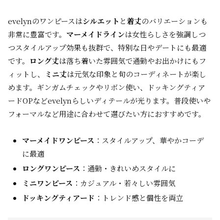
evelynのワンピースは
シルエット
と
着丈
のバリエーションも
非常に豊富です。
マーメイドライン
は女性らしさを強調しつ
つスタイルアップ効果も抜群で、特別な日やデートにも最適
です。
ロング丈
は落ち着いた雰囲気で通勤やお出かけにもフ
ィットし、
ミニ丈
は元気な印象と旬のコーディネートが楽し
めます。ギンガムチェックやリボン使い、ドッキングティア
ードOPなどevelynらしいディテールが光ります。普段使いや
フォーマルなど用途に合わせて選びたい方におすすめです。
マーメイドワンピース
：スタイルアップ、華やかコーデ
に最適
ロングワンピース
：通勤・きれいめスタイルに
ミニワンピース
：カジュアル・若々しい雰囲気
ドッキングティアード
：トレンド感と個性を両立