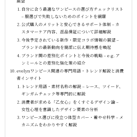
展望
自分に合う最適なワンピースの選び方チェックリスト
– 服選びで失敗しないためのポイントを網羅
公式購入のメリットと安心できるサポート体制 – カ
スタマーケア内容、返品保証について詳細解説
今後予定されている新作・限定コラボ情報の展望 –
ブランドの最新動向を簡潔に伝え期待感を喚起
ブランド間の差別化ポイントと今後の戦略 – e.g. ア
ンミールとの差別化強化策の紹介
evelynワンピース関連の専門用語・トレンド解説と消費
者インサイト
トレンド用語・素材名称の解説 – レース、ツイード、
ギンガムチェック等専門的に解説
消費者が求める「乙女心」をくすぐるデザイン論 –
女性心理を意識したデザイン要素の分析
ワンピース選びに役立つ体型カバー・着やせ科学 – メ
カニズムをわかりやすく解説