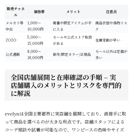
販売チャネ
価格帯
メリット
注意点
ル
メルカリ等
1,000～
廃番や限定アイテムが手
商品状態や偽物リス
中古
10,000円
に入る
ク
5,000～
セールや公式ストア取扱
ZOZO
在庫変動が早い
15,000円
がある
8,000～
セール以外は定価が
公式通販
新作/限定カラー/正規品
18,000円
多い
全国店舗展開と在庫確認の手順 – 実
店舗購入のメリットとリスクを専門的
に解説
evelynは全国主要都市に実店舗を展開しており、直接手に取
って商品を選べるのが大きな利点です。店舗スタッフによる
コーデ相談や試着が可能なので、ワンピースの色味やサイズ