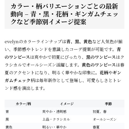
カラー・柄バリエーションごとの最新
動向 – 青・黒・花柄・ギンガムチェッ
クなど季節別イメージ提案
evelynのカラーラインナップは
青、黒、黄色
など人気色が揃
い、季節感やトレンドを意識したコーデ提案が可能です。
青
のワンピース
は爽やかで初夏にぴったり、
黒のワンピース
はク
ラシカルでオールシーズン活躍します。
黄色のワンピース
は春
夏のアクセントになり、明るく華やかな印象に。
花柄
や
ギン
ガムチェック
柄は毎年新作として登場し、可愛らしさとトレ
ンド感を演出します。
カラー/柄
イメージ
季節
青
爽やか・透明感
初夏、春
黒
上品・クラシカル
オールシーズン
黄色
明るい・華やか
春夏