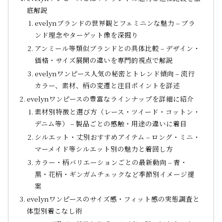
底解説
evelynブランドの世界観とフェミニンな魅力 – ブラ
ンド理念やターゲット像を深掘り
アンミール等類似ブランドとの具体比較 – デザイン・
価格・サイズ展開の違いを専門的視点で解説
evelynワンピース人気の秘密とトレンド傾向 – 流行
カラー、素材、柄の変遷と注目ポイントを詳述
evelynワンピースの豊富なラインナップを詳細に紹介
素材別特徴と選び方（レース・ツイード・コットン・
デニム等） – 製品ごとの感触・用途の違いに着目
シルエット・丈別おすすめアイテム – ロング・ミニ・
マーメイド等シルエット別の魅力と着回し方
カラー・柄バリエーションごとの最新動向 – 青・
黒・花柄・ギンガムチェックなど季節別イメージ提
案
evelynワンピースのサイズ感・フィット感の実態調査と
体型別着こなし術