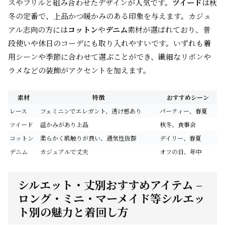
スやフリルと組み合わせたデザインが人気です。
ツイード
は秋
冬の定番で、上品かつ暖かみのある印象を与えます。カジュ
アル志向の方には
コットン
や
デニム
素材が選ばれており、普
段使いや休日のコーデにも取り入れやすいです。いずれも着
用シーンや季節に合わせて選ぶことができ、繊細なリボンや
ラメなどの装飾がアクセントを加えます。
素材
特徴
おすすめシーン
レース
フェミニンでエレガント、透け感あり
パーティー、春夏
ツイード
温かみがあり上品
秋冬、食事会
コットン
柔らかく肌触りが良い、通気性抜群
デイリー、春夏
デニム
カジュアルで丈夫
オフの日、年中
シルエット・丈別おすすめアイテム –
ロング・ミニ・マーメイド等シルエッ
ト別の魅力と着回し方