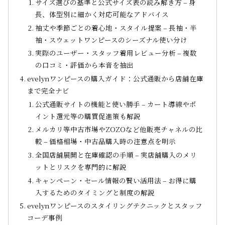
サイズ選びの基準と公式サイズ表の読み解き方 – 身
長、体型別に細かく対応可能なアドバイス
袖丈や季節ごとの着心地・スタイル提案 – 長袖・半
袖・スウェットワンピースのシーズナル使い分け
実際のユーザー・スタッフ着用レビュー分析 – 複数
の口コミ・評価から本音を抽出
evelynワンピースの購入ガイド：公式通販から店舗在庫
まで完全ナビ
公式通販サイトの機能と使い勝手 – カート導線やポ
イント還元等の購買促進策も解説
メルカリ等中古市場やZOZOなど他販売チャネルの比
較 – 価格相場・中古品購入時の注意点を明示
全国店舗展開と在庫確認の手順 – 実店舗購入のメリ
ットとリスクを専門的に解説
キャンペーン・セール情報の賢い活用法 – お得に購
入するためのタイミングと制度の解説
evelynワンピースのスタイリングテクニックとスタッフ
コーデ事例