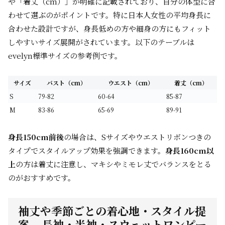
や「着丈（cm）」が明確に記載されており、自分の体型に合
わせて選ぶのがポイントです。特に日本人女性の平均身長に
合わせた設計ですが、身長低めの方や細身の方にもフィット
しやすいサイズ展開がされています。以下のテーブルは
evelyn標準サイズの参考例です。
サイズ
バスト（cm）
ウエスト（cm）
着丈（cm）
S
79-82
60-64
85-87
M
83-86
65-69
89-91
身長150cm前後
の場合は、Sサイズやウエストリボンつきの
タイプでスタイルアップ効果を強調できます。
身長160cm以
上
の方は着丈に注意し、マキシやミモレ丈でバランスをとる
のがおすすめです。
袖丈や季節ごとの着心地・スタイル提
案 – 長袖・半袖・スウェットワンピー