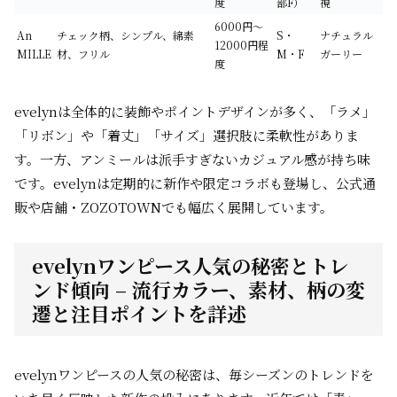
度
部F）
視
6000円～
An
チェック柄、シンプル、綿素
S・
ナチュラル
12000円程
MILLE
材、フリル
M・F
ガーリー
度
evelynは全体的に装飾やポイントデザインが多く、「ラメ」
「リボン」や「着丈」「サイズ」選択肢に柔軟性がありま
す。一方、アンミールは派手すぎないカジュアル感が持ち味
です。evelynは定期的に新作や限定コラボも登場し、公式通
販や店舗・ZOZOTOWNでも幅広く展開しています。
evelynワンピース人気の秘密とトレ
ンド傾向 – 流行カラー、素材、柄の変
遷と注目ポイントを詳述
evelynワンピースの人気の秘密は、毎シーズンのトレンドを