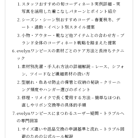
スタッフおすすめの旬コーディネート実例詳細 – 実
写真を活用した着こなしパターンとポイント紹介
シーズン・シーン別おすすめコーデ – 春夏秋冬、デ
ート・通勤・イベント別スタイル提案
小物・アウター・靴など他アイテムとの合わせ方 – ブ
ランド全体のコーディネート戦略を踏まえた提案
evelynワンピースの素材ごとのケア方法と長持ちテクニ
ック
素材別洗濯・手入れ方法の詳細解説 – レース、シフォ
ン、ツイードなど繊細素材の扱い方
型崩れ・色あせ防止の保管と収納の秘訣 – クリーニ
ング頻度やハンガー選びのポイント
修理・リメイクで長く愛用する方法 – 簡単なほつれ
直しやリボン交換等の具体的手順
evelynワンピースにまつわるユーザー疑問・トラブルへ
の専門回答
サイズ違いや返品交換の申請基準と流れ – トラブル回
避のための公式ルール解説