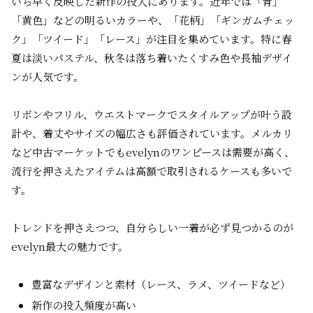
いち早く反映した新作の投入にあります。近年では「青」
「黄色」などの明るいカラーや、「花柄」「ギンガムチェッ
ク」「ツイード」「レース」が注目を集めています。特に春
夏は淡いパステル、秋冬は落ち着いたくすみ色や長袖デザイ
ンが人気です。
リボンやフリル、ウエストマークでスタイルアップが叶う設
計や、着丈やサイズの幅広さも評価されています。メルカリ
など中古マーケットでもevelynのワンピースは需要が高く、
流行を押さえたアイテムは高額で取引されるケースも多いで
す。
トレンドを押さえつつ、自分らしい一着が必ず見つかるのが
evelyn最大の魅力です。
豊富なデザインと素材（レース、ラメ、ツイードなど）
新作の投入頻度が高い