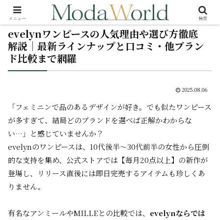
メニュー
検索
evelynワンピースの人気理由や選び方徹底
解説｜最新ラインナップと口コミ・他ブラン
ド比較まで網羅
2025.08.06
「フェミニンで品のあるデザインが好き。でも似たワンピース
が多すぎて、結局どのブランドを選べば正解かわからな
い…」と感じていませんか？
evelynのワンピースは、10代後半～30代前半の女性から圧倒
的な支持を集め、公式ストアでは【毎月20点以上】の新作が
登場し、リリース直後には即日完売するアイテムも珍しくあ
りません。
有名なアンミールやMILLEとの比較では、
evelynならでは