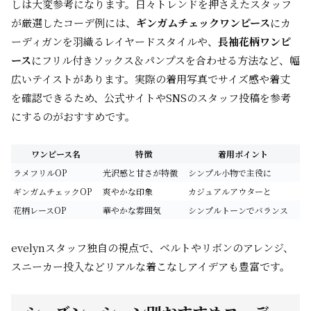
しは大変参考になります。日々トレンドを押さえたスタッフ
が厳選したコーデ例には、
ギンガムチェックワンピース
にカ
ーディガンを羽織るレイヤードスタイルや、
長袖花柄ワンピ
ース
にフリル付きソックス＆パンプスを合わせる方法など、幅
広いテイストがあります。実際の着用写真でサイズ感や着丈
を確認できるため、公式サイトやSNSのスタッフ投稿を参考
にするのがおすすめです。
ワンピース名
特徴
着用ポイント
ラメフリルOP
光沢感と甘さが特徴
シンプル小物で主役に
ギンガムチェックOP
爽やかな印象
カジュアルアウターと
花柄レースOP
華やかな雰囲気
シンプルトーンでバランス
evelynスタッフ独自の視点で、ベルトやリボンのアレンジ、
スニーカー投入などリアルな着こなしアイデアも豊富です。