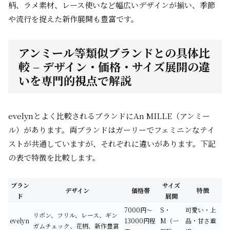
柄、ラメ素材、レース使いなど幅広いデザインが揃い、季節
や流行を捉えた新作展開も豊富です。
アンミール等類似ブランドとの具体比
較 – デザイン・価格・サイズ展開の違
いを専門的視点で解説
evelynとよく比較されるブランドにAn MILLE（アンミー
ル）があります。両ブランドはガーリーでフェミニンなテイ
ストが共通していますが、それぞれに違いがあります。下記
の表で特徴を比較します。
ブラン
サイズ
デザイン
価格帯
特徴
ド
展開
7000円～
S・
可愛い・上
リボン、フリル、レース、ギン
evelyn
13000円程
M（一
品・甘さ重
ガムチェック、花柄、新作豊富