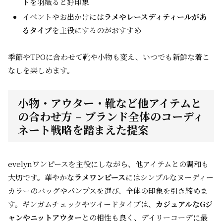
トを羽織ると好印象
イベントやお出かけには
ラメやレースディティールがあ
るタイプ
を主役にするのがおすすめ
季節やTPOに合わせて靴や小物も変え、いつでも新鮮な着こ
なしを楽しめます。
小物・アウター・靴など他アイテムと
の合わせ方 – ブランド全体のコーディ
ネート戦略を踏まえた提案
evelynワンピースを主役にしながら、他アイテムとの調和も
大切です。華やかな
ラメワンピース
にはシンプルなヌーディー
カラーのバッグやパンプスを選び、全体の印象を引き締めま
す。ギンガムチェックやツイードタイプは、
カジュアルなGジ
ャンやニットアウター
との相性も良く、デイリーコーデに最