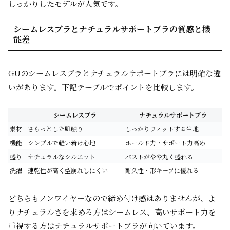
しっかりしたモデルが人気です。
シームレスブラとナチュラルサポートブラの質感と機
能差
GUのシームレスブラとナチュラルサポートブラには明確な違
いがあります。下記テーブルでポイントを比較します。
シームレスブラ
ナチュラルサポートブラ
素材
さらっとした肌触り
しっかりフィットする生地
機能
シンプルで軽い着け心地
ホールド力・サポート力高め
盛り
ナチュラルなシルエット
バストがやや丸く盛れる
洗濯
速乾性が高く型崩れしにくい
耐久性・形キープに優れる
どちらもノンワイヤーなので締め付け感はありませんが、よ
りナチュラルさを求める方はシームレス、高いサポート力を
重視する方はナチュラルサポートブラが向いています。