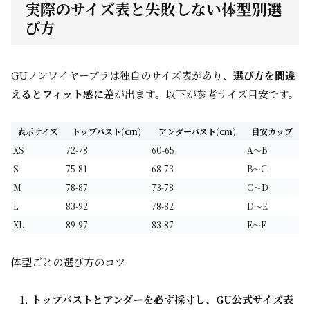
実際のサイズ表と失敗しない体型別選
び方
GUノンワイヤーブラは独自のサイズ表があり、
選び方を間違
えるとフィット感に差
が出ます。以下が参考サイズ目安です。
表示サイズ
トップバスト(cm)
アンダーバスト(cm)
目安カップ
XS
72-78
60-65
A〜B
S
75-81
68-73
B〜C
M
78-87
73-78
C〜D
L
83-92
78-82
D〜E
XL
89-97
83-87
E〜F
体型ごとの選び方のコツ
トップバストとアンダーを必ず採寸し、GU公式サイズ表