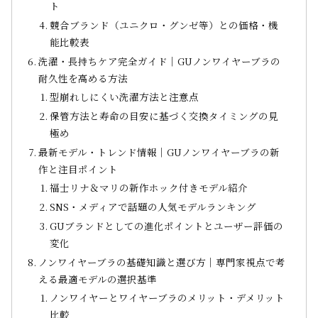
ト
競合ブランド（ユニクロ・グンゼ等）との価格・機
能比較表
洗濯・長持ちケア完全ガイド｜GUノンワイヤーブラの
耐久性を高める方法
型崩れしにくい洗濯方法と注意点
保管方法と寿命の目安に基づく交換タイミングの見
極め
最新モデル・トレンド情報｜GUノンワイヤーブラの新
作と注目ポイント
福士リナ＆マリの新作ホック付きモデル紹介
SNS・メディアで話題の人気モデルランキング
GUブランドとしての進化ポイントとユーザー評価の
変化
ノンワイヤーブラの基礎知識と選び方｜専門家視点で考
える最適モデルの選択基準
ノンワイヤーとワイヤーブラのメリット・デメリット
比較