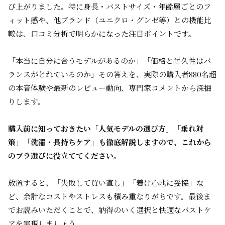
び上がりました。特に身長・バストサイズ・年齢層ごとのフ
ィット感や、他ブランド（ユニクロ・グンゼ等）との機能比
較は、口コミ分析で明らかになった注目ポイントです。
「本当に自分に合うモデルがあるのか」「価格と耐久性はバ
ランスがとれているのか」――その答えを、実際の購入者880名超
の本音体験や最新のレビュー動向、専門家コメントから深掘
りします。
購入前に知っておきたい「人気モデルの選び方」「垂れ対
策」「洗濯・長持ちケア」も徹底解説しますので、これから
のブラ選びに役立ててください。
放置すると、「失敗して買い直し」「着け心地に妥協」な
ど、余計なコストやストレスも積み重なりがちです。最後ま
でお読みいただくことで、納得のいく選択と快適なバストケ
アを実現しましょう。