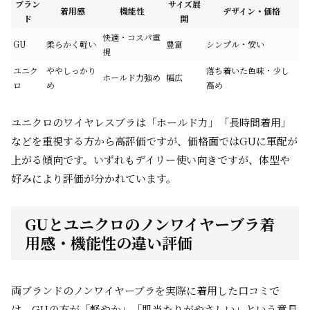
ブラン
サイズ展
着用感
機能性
デザイン・価格
ド
開
快適・コスパ重
GU
柔らかく軽い
豊富
シンプル・安い
視
ユニク
ややしっかり
落ち着いた色味・少し
ホールド力強め
幅広
ロ
め
高め
ユニクロのワイヤレスブラは「ホールド力」「長時間着用」
などを重視する方から高評価ですが、価格面ではGUに軍配が
上がる傾向です。いずれもデイリー使い向きですが、体型や
好みにより評価が分かれています。
GUとユニクロのノンワイヤーブラ着
用感・機能性の違い評価
両ブランドのノンワイヤーブラを実際に着用した口コミで
は、GUの方が「軽やか」「肌当たりがやさしい」という意見