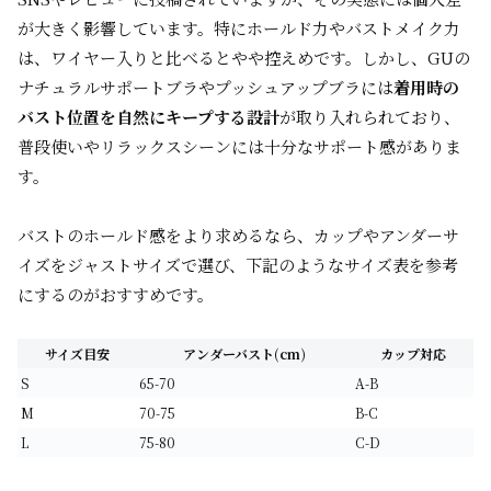
が大きく影響しています。特にホールド力やバストメイク力
は、ワイヤー入りと比べるとやや控えめです。しかし、GUの
ナチュラルサポートブラやプッシュアップブラには
着用時の
バスト位置を自然にキープする設計
が取り入れられており、
普段使いやリラックスシーンには十分なサポート感がありま
す。
バストのホールド感をより求めるなら、カップやアンダーサ
イズをジャストサイズで選び、下記のようなサイズ表を参考
にするのがおすすめです。
サイズ目安
アンダーバスト(cm)
カップ対応
S
65-70
A-B
M
70-75
B-C
L
75-80
C-D