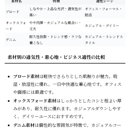
素材名
特徴
適性シーン
しなやか・上品な光沢・通気性が
オフィス・フォーマル・
ブロード
高い
就活
オックスフォ
やや肉厚・カジュアルな風合い・
カジュアル・デイリー
ード
丈夫
耐久性抜群・トレンド感・ラフな
カジュアル・トレンドス
デニム
着こなし
タイル
素材別の通気性・着心地・ビジネス適性の比較
ブロード素材
は軽快でさらりとした肌触りが魅力。吸
湿・放湿性に優れ、一日中快適な着心地です。オフィス
や面接には最適です。
オックスフォード素材
はしっかりとしたコシと程よい厚
みがあり、耐久性に優れます。カジュアルダウンしやす
く、デイリーユースにおすすめです。
デニム素材
は個性的な雰囲気が特徴で、カジュアルコー