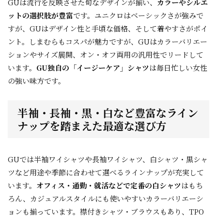
GUは流行を反映させた旬なデザインが揃い、
カラーやシルエ
ットの選択肢が豊富
です。ユニクロはベーシックさが強みで
すが、GUはデザイン性と手頃な価格、そして着やすさがポイ
ント。しまむらもコスパが魅力ですが、GUはカラーバリエー
ションやサイズ展開、オン・オフ両用の汎用性でリードして
います。
GU独自の「イージーケア」シャツ
は毎日忙しい女性
の強い味方です。
半袖・長袖・黒・白など豊富なライン
ナップを踏まえた最適な選び方
GUでは半袖ワイシャツや長袖ワイシャツ、白シャツ・黒シャ
ツなど用途や季節に合わせて選べるラインナップが充実して
います。
オフィス・通勤・就活などで定番の白シャツ
はもち
ろん、カジュアルスタイルにも使いやすいカラーバリエーシ
ョンも揃っています。襟付きシャツ・ブラウスもあり、TPO