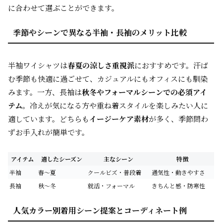
に合わせて選ぶことができます。
季節やシーンで異なる半袖・長袖のメリット比較
半袖ワイシャツは
春夏の涼しさ重視派
におすすめです。汗ば
む季節も快適に過ごせて、カジュアルにもオフィスにも馴染
みます。一方、長袖は
秋冬やフォーマルシーンでの必須アイ
テム
。冷えが気になる方や重ね着スタイルを楽しみたい人に
適しています。どちらも
イージーケア素材
が多く、季節問わ
ずお手入れが簡単です。
アイテム
適したシーズン
主なシーン
特徴
半袖
春～夏
クールビズ・普段着
通気性・動きやすさ
長袖
秋～冬
就活・フォーマル
きちんと感・防寒性
人気カラー別着用シーン提案とコーディネート例