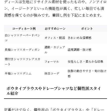
ディースは生地にリサイクル素材を使ったものや、ノンアイロ
ン、イージーケアといった機能性が高く、忙しい毎日でも清
潔感を保てるのが強みです。着回し例を下記にまとめます。
コーディネート例
おすすめシーン
ポイント
白シャツ×テーパードパン
オフィス・就活
きれいめ＆信頼感
ツ
通勤・カジュア
長袖シャツ×カーディガン
温度調節・抜け感
ル
襟付きシャツ×フレアスカ
フォーマル
女性らしさ・柔らかな印象
ート
抜群の動きやすさ・旬の抜け
半袖シャツ×デニム
休日コーデ
感
ボウタイブラウスやドレープシャツなど個性派スタイ
ル紹介
定番だけでなく、個性派の「ボウタイブラウス」や「ドレー