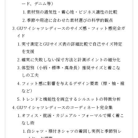
ード、デニム等）
素材別の通気性・着心地・ビジネス適性の比較
季節や用途に合わせた素材選びの科学的観点
GUワイシャツレディースのサイズ感・フィット感完全ガ
イド
実寸測定とGUサイズ表の詳細比較で自己サイズ特定
を支援
確実に失敗しない採寸方法と計測ポイントの細分化
体型別（小柄・標準・高身長）推奨サイズと着こな
しの工夫
フィット感に影響を与えるデザイン要素（襟・袖・裾
など）
トレンドと機能性を両立するシルエットの特徴分析
GUワイシャツレディースのコーディネート完全集
オフィス・就活・カジュアル・フォーマルで輝く着こ
なし術
白シャツ・襟付きシャツの着回し実例と季節別レ