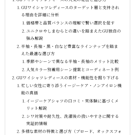
GUワイシャツレディースのターゲット層と支持され
る理由を詳細に分析
価格帯と品質バランスの理解で賢い選択を促す
ユニクロやしまむらとの違いを踏まえたGU独自の
強み解説
半袖・長袖・黒・白など豊富なラインナップを踏ま
えた最適な選び方
季節やシーンで異なる半袖・長袖のメリット比較
人気カラー別着用シーン提案とコーディネート例
GUワイシャツレディースの素材・機能性を掘り下げる
忙しい女性に寄り添うイージーケア・ノンアイロン機
能の真価
イージーケアシャツの口コミ・実体験に基づくメ
リット解説
シワ対策や耐久性、洗濯後の扱いやすさに関する
実証的情報
多様な素材の特徴と選び方（ブロード、オックスフォ