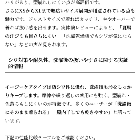
ハリがあり、型崩れしにくい点が高評価です。
さらに
XSからXLまで幅広いサイズ展開が用意されている点も
魅力
です。ジャストサイズで着ればカッチリ、ややオーバーで
着れば抜け感を出せます。実体験レビューによると、「
夏場
の汗ジミも目立ちにくい
」「洗濯乾燥機でもシワが気になら
ない」などの声が見られます。
シワ対策や耐久性、洗濯後の扱いやすさに関する実証
的情報
イージーケアタイプは防シワ性に優れ、洗濯後も形をしっか
りキープします。
摩擦や繰り返しの着用にも強く、型崩れ・
色落ちもしにくいのが特徴です。多くのユーザーが「
洗濯後
にそのまま着られる
」「
屋内干しでも乾きやすい
」と語って
います。
下記の性能比較テーブルをご確認ください。