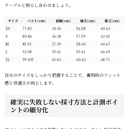
テーブルと照らし合わせましょう。
サイズ
バスト(cm)
肩幅(cm)
袖丈(cm)
着丈(cm)
XS
77-83
34-36
56-58
60-63
S
80-86
36-38
57-59
62-65
M
85-91
37-39
58-60
64-67
L
92-98
39-41
59-61
66-69
XL
99-105
41-43
60-62
68-71
自分のサイズをしっかり把握することで、着用時のフィット
感と快適さが向上します。
確実に失敗しない採寸方法と計測ポイ
ントの細分化