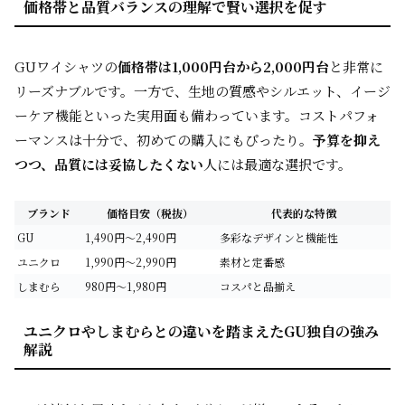
価格帯と品質バランスの理解で賢い選択を促す
GUワイシャツの
価格帯は1,000円台から2,000円台
と非常に
リーズナブルです。一方で、生地の質感やシルエット、イージ
ーケア機能といった実用面も備わっています。コストパフォ
ーマンスは十分で、初めての購入にもぴったり。
予算を抑え
つつ、品質には妥協したくない
人には最適な選択です。
ブランド
価格目安（税抜）
代表的な特徴
GU
1,490円～2,490円
多彩なデザインと機能性
ユニクロ
1,990円～2,990円
素材と定番感
しまむら
980円～1,980円
コスパと品揃え
ユニクロやしまむらとの違いを踏まえたGU独自の強み
解説