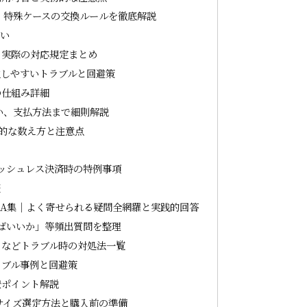
｜特殊ケースの交換ルールを徹底解説
い
｜実際の対応規定まとめ
生しやすいトラブルと回避策
の仕組み詳細
い、支払方法まで細則解説
体的な数え方と注意点
ャッシュレス決済時の特例事項
報
&A集｜よく寄せられる疑問全網羅と実践的回答
ばいいか」等頻出質問を整理
」などトラブル時の対処法一覧
ラブル事例と回避策
較ポイント解説
サイズ選定方法と購入前の準備