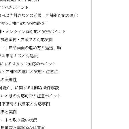
おくべきポイント
0日以内対応などの期限、店舗別対応の変化
性やGU独自規定の位置づけ
舗・オンライン両対応と実務ポイント
持参必須物・店頭での対応実例
ロー｜申請画面の進め方と返送手順
ある申請ミスと対処法
能にするスタッフ対応のポイント
る？店舗間の違いと実態・注意点
換の法則性
可能か」に関する明確な条件解説
たいときの対応可否と注意ポイント
書不備時の代替策と対応事例
基準と実例
シートの取り扱い状況
利用可否と実務的な注意点