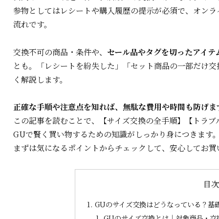
参物としては
レシート
や
購入履歴の提示
が必須で、オンラ
流れです。
交換不可の商品・条件や、
セール品やタグを切ったアイテ
とも。
「レシートを紛失した」「セット商品の一部だけ交
く解説します。
正確な手順や注意点を知れば、無駄な費用や時間も防げま
この記事を読むことで、【サイズ交換の全手順】【トラブ
GUで賢く買い物するための知識
がしっかり身につきます
まずは気になるポイントからチェックして、安心してお買
目
GUのサイズ交換はどうなっている？基
GUのサイズ交換とは｜対象商品・交