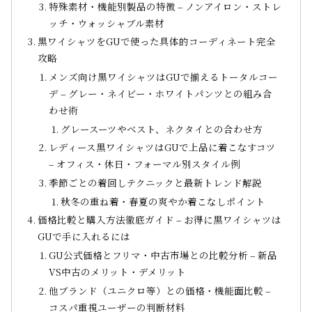
特殊素材・機能別製品の特徴 – ノンアイロン・ストレ
ッチ・ウォッシャブル素材
黒ワイシャツをGUで使った具体的コーディネート完全
攻略
メンズ向け黒ワイシャツはGUで揃えるトータルコー
デ – グレー・ネイビー・ホワイトパンツとの組み合
わせ術
グレースーツやベスト、ネクタイとの合わせ方
レディース黒ワイシャツはGUで上品に着こなすコツ
– オフィス・休日・フォーマル別スタイル例
季節ごとの着回しテクニックと最新トレンド解説
秋冬の重ね着・春夏の爽やか着こなしポイント
価格比較と購入方法徹底ガイド – お得に黒ワイシャツは
GUで手に入れるには
GU公式価格とフリマ・中古市場との比較分析 – 新品
VS中古のメリット・デメリット
他ブランド（ユニクロ等）との価格・機能面比較 –
コスパ重視ユーザーの判断材料