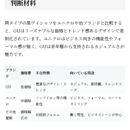
判断材料
同タイプの黒ワイシャツをユニクロや他ブランドと比較する
と、GUはリーズナブルな価格とトレンド感あるデザインで差
別化されています。ユニクロはビジネス向きの機能性やフォ
ーマル感が強く、GUは若年層から支持されるカジュアルさが
魅力です。
ブラン
価格帯
主な特徴
向いている用途
ド
豊富なデザイン・ト
カジュアル、普段着、トレンドコ
GU
低価格
レンド
ーデ
ユニク
ノンアイロン等の機
ビジネス、フォーマル、スーツス
中価格
ロ
能性
タイリング
その他
価格幅
伝統的フォルム
働く男性、ビジネスシーンが中心
量販
広め