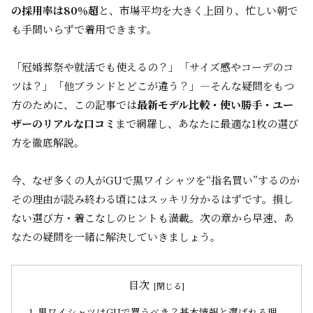
の採用率は80％超
と、市場平均を大きく上回り、忙しい朝で
も手間いらずで着用できます。
「冠婚葬祭や就活でも使えるの？」「サイズ感やコーデのコ
ツは？」「他ブランドとどこが違う？」―そんな疑問をもつ
方のために、この記事では
最新モデル比較・使い勝手・ユー
ザーのリアルな口コミ
まで網羅し、あなたに最適な1枚の選び
方を徹底解説。
今、なぜ多くの人がGUで黒ワイシャツを“指名買い”するのか――
その理由が読み終わる頃にはスッキリ分かるはずです。損し
ない選び方・着こなしのヒントも満載。次の章から早速、あ
なたの疑問を一緒に解決していきましょう。
目次
黒ワイシャツはGUで買うべき？基本情報と選ばれる理