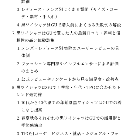
詳細
レディース・メンズ別よくある質問（サイズ・コー
デ・素材・手入れ）
黒ワイシャツはGUで購入前によくある失敗例の解説
黒ワイシャツはGUで買った人の最新口コミ・評判と信
頼性の高い体験談集
メンズ・レディース別 実際のユーザーレビューの具
体例
ファッション専門家やインフルエンサーによる評価
のまとめ
公式レビューやアンケートから見る満足度・改善点
黒ワイシャツはGUで！季節・年代・TPOに合わせたト
レンド最前線
10代から40代までの年齢別黒ワイシャツはGUでの着
こなし提案
春夏秋冬それぞれの黒ワイシャツはGUでの活用術と
季節感演出
TPO別コーデ – ビジネス・就活・カジュアル・フォ