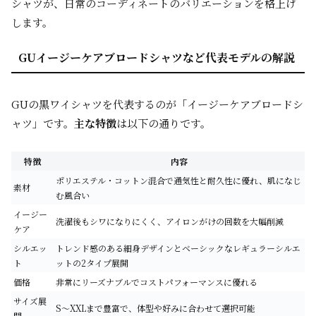
シャツが、日常のコーディネートのバリエーションを格上げ
します。
GUイージーケアブロードシャツなど代表モデルの解説
GUの黒ワイシャツを代表するのが「イージーケアブロードシ
ャツ」です。
主な特徴
は以下の通りです。
特徴
内容
ポリエステル・コットン混合で通気性と耐久性に優れ、肌になじ
素材
む風合い
イージー
洗濯後もシワになりにくく、アイロンがけの回数を大幅削減
ケア
シルエッ
トレンド感のある細身デザインとベーシックなレギュラーシルエ
ト
ットの2タイプ展開
価格
非常にリーズナブルでコストパフォーマンスに優れる
サイズ展
S～XXLまで豊富で、体型や好みに合わせて選択可能
開