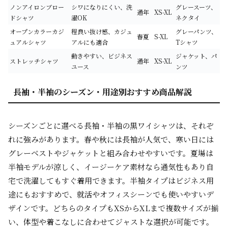
ノンアイロンブロー
シワになりにくい、洗
グレースーツ、
通年
XS-XL
ドシャツ
濯OK
ネクタイ
オープンカラーカジ
程良い抜け感、カジュ
グレーパンツ、
春夏
S-XL
ュアルシャツ
アルにも適合
Tシャツ
動きやすい、ビジネス
ジャケット、パ
ストレッチシャツ
通年
XS-XL
ユース
ンツ
長袖・半袖のシーズン・用途別おすすめ商品解説
シーズンごとに選べる長袖・半袖の黒ワイシャツは、それぞ
れに強みがあります。春や秋には長袖が人気で、寒い日には
グレーベストやジャケットと組み合わせやすいです。夏場は
半袖モデルが涼しく、イージーケア素材なら通気性もあり自
宅で洗濯してもすぐ着用できます。半袖タイプはビジネス用
途にもおすすめで、就活やオフィスシーンでも使いやすいデ
ザインです。どちらのタイプもXSからXLまで複数サイズが揃
い、体型や着こなしに合わせてジャストな選択が可能です。