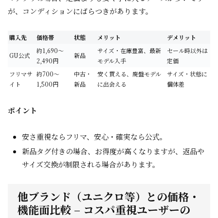
が、コンディションにばらつきがあります。
購入先
価格帯
状態
メリット
デメリット
約1,690～
サイズ・在庫豊富、最新
セール時以外は
GU公式
新品
2,490円
モデル入手
定価
フリマサ
約700～
中古・
安く買える、廃盤モデル
サイズ・状態に
イト
1,500円
新品
に出会える
個体差
ポイント
安さ重視ならフリマ、安心・確実なら公式。
新品タグ付きの場合、お得度が高くなりますが、返品や
サイズ交換が制限される場合があります。
他ブランド（ユニクロ等）との価格・
機能面比較 – コスパ重視ユーザーの