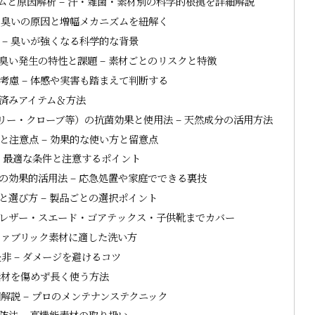
と原因解析 – 汗・雑菌・素材別の科学的根拠を詳細解説
 臭いの原因と増幅メカニズムを紐解く
– 臭いが強くなる科学的な背景
い発生の特性と課題 – 素材ごとのリスクと特徴
慮 – 体感や実害も踏まえて判断する
証済みアイテム＆方法
ー・クローブ等）の抗菌効果と使用法 – 天然成分の活用方法
注意点 – 効果的な使い方と留意点
– 最適な条件と注意するポイント
の効果的活用法 – 応急処置や家庭でできる裏技
選び方 – 製品ごとの選択ポイント
 レザー・スエード・ゴアテックス・子供靴までカバー
ファブリック素材に適した洗い方
 – ダメージを避けるコツ
素材を傷めず長く使う方法
説 – プロのメンテナンステクニック
法 – 高機能素材の取り扱い