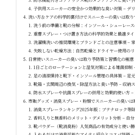
子供用スニーカーの安全かつ効果的な臭い対策 – デ
洗い方＆ケアの科学的裏付けでスニーカーの臭いは取りで
洗う前の準備と靴の分解：インソール・シューレースの
重曹スプレー・つけ置き方法の科学的効果と最適タイミ
洗濯機洗いの推奨環境とブランドごとの注意事項 – 
失敗しない乾燥方法：自然乾燥とドライヤー使用のリス
日常使いスニーカーの臭いは取り予防策と習慣化の極意
1日ごとのローテーションと湿気対策による雑菌抑制 
足の清潔保持と靴下・インソール管理の具体策 – 足
靴箱・玄関周辺の換気・除湿方法と臭い予防 – 収納
防水スプレーや抗菌スプレーの併用と効果的使い方 –
市販グッズ・消臭スプレー・粉類でスニーカーの臭いは取
消臭スプレーランキング2025年版：ブテナロック等除
香料入りと無香料のメリット・デメリット分析 – 自
靴パウダー（靴消臭粉）人気商品の有効成分と使い勝手
入れるだけで消臭可能なアイテム紹介とコスパ評価 –