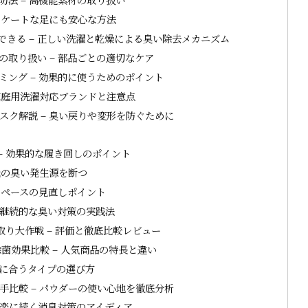
リケートな足にも安心な方法
きる – 正しい洗濯と乾燥による臭い除去メカニズム
取り扱い – 部品ごとの適切なケア
ング – 効果的に使うためのポイント
家庭用洗濯対応ブランドと注意点
ク解説 – 臭い戻りや変形を防ぐために
– 効果的な履き回しのポイント
元の臭い発生源を断つ
スペースの見直しポイント
 継続的な臭い対策の実践法
り大作戦 – 評価と徹底比較レビュー
菌効果比較 – 人気商品の特長と違い
分に合うタイプの選び方
比較 – パウダーの使い心地を徹底分析
 楽に続く消臭対策のアイディア