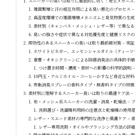
スニーカーの臭いは取りに徹底的に効く！発生メカニズム
雑菌繁殖と汗の相互作用による臭い悪化のプロセス –
高湿度環境での雑菌増殖メカニズムと臭気物質の生成 
素材別（キャンバス・メッシュ・レザー等）で異なる臭
臭いの強さや症状で異なる対処優先度と健康リスクの考
即効性のあるスニーカーの臭いは取り最前線対策 – 実
ホワイトビネガー、エッセンシャルオイル（ティーツリ
重曹・オキシクリーンによる除菌消臭法の具体的手順と
つけ置き時間・濃度・素材への影響の科学的説明 
10円玉・アルミホイル・コーヒーかすなど身近な材料
市販消臭スプレーの香料タイプ・無香料タイプの特徴と
素材別に理解するスニーカー臭いは取りの最適ケア法 –
布・メッシュ系スニーカーの洗濯・消臭・乾燥法 – 
洗剤選び・洗濯機利用時の注意点と乾燥機の使用是非
レザー・スエード素材の専門的な洗浄と保護ケア – 
レザー専用洗剤・オイルやブラッシング方法の詳細解
防水機能付きゴアテックス靴のメンテナンスと臭い予防