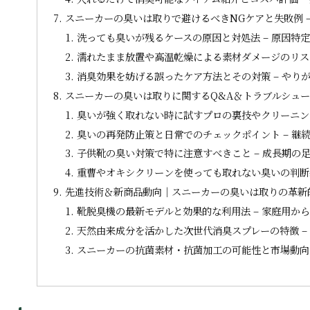
スニーカーの臭いは取りで避けるべきNGケアと失敗例 
洗っても臭いが残るケースの原因と対処法 – 原因特
濡れたまま放置や高温乾燥による素材ダメージのリスク
消臭効果を妨げる誤ったケア方法とその対策 – やり
スニーカーの臭いは取りに関するQ&A＆トラブルシュ
臭いが強く取れない時に試すプロの裏技やクリーニング
臭いの再発防止策と日常でのチェックポイント – 継
子供靴の臭い対策で特に注意すべきこと – 成長期の
重曹やオキシクリーンを使っても取れない臭いの判断基
先進技術＆新商品動向｜スニーカーの臭いは取りの革新
靴脱臭機の最新モデルと効果的な利用法 – 家庭用か
天然由来成分を活かした次世代消臭スプレーの特徴 –
スニーカーの抗菌素材・抗菌加工の可能性と市場動向 