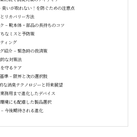
– 臭いが取れない！を防ぐための注意点
定とリカバリー方法
 – 靴本体・部品の長持ちのコツ
がちなミスと予防策
ーティング
紹介 – 緊急時の救済策
続的な対策法
足を守るケア
準 – 限界と次の選択肢
的な消臭テクノロジーと将来展望
ら業務用まで進化したデバイス
 環境にも配慮した製品選択
– 今後期待される進化