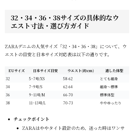
32・34・36・38サイズの具体的なウ
エスト寸法・選び方ガイド
ZARAデニムの人気サイズ「32・34・36・38」について、ウ
エストの目安と日本サイズ対応表は以下の通りです。
EUサイズ
日本サイズ目安
ウエスト(約cm)
適した体型
32
5~7号/XS
58-62
とても細身
34
7~9号/S
62-64
細身〜標準
36
9~11号/M
66-70
標準体型
38
11~13号/L
70-73
ややゆったり
チェックポイント
ZARAはややタイト設計のため、迷った時はワンサ