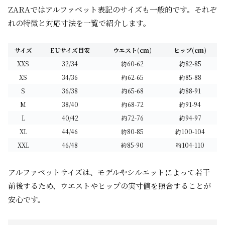
ZARAではアルファベット表記のサイズも一般的です。それぞ
れの特徴と対応寸法を一覧で紹介します。
サイズ
EUサイズ目安
ウエスト(cm)
ヒップ(cm)
XXS
32/34
約60-62
約82-85
XS
34/36
約62-65
約85-88
S
36/38
約65-68
約88-91
M
38/40
約68-72
約91-94
L
40/42
約72-76
約94-97
XL
44/46
約80-85
約100-104
XXL
46/48
約85-90
約104-110
アルファベットサイズは、モデルやシルエットによって若干
前後するため、ウエストやヒップの実寸値を照合することが
安心です。