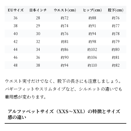
EUサイズ
日本インチ
ウエスト(cm)
ヒップ(cm)
股下(cm)
36
28
約72
約88
約76
38
29
約74
約91
約77
40
30
約76
約94
約78
42
32
約81
約98
約79
44
34
約86
約102
約80
46
36
約90
約106
約81
48
38
約94
約110
約82
ウエスト実寸だけでなく、股下の長さにも注意しましょう。
バギーフィットやスリムタイプなど、シルエットの違いでも
着用感が変わります。
アルファベットサイズ（XXS～XXL）の特徴とサイズ
感の違い