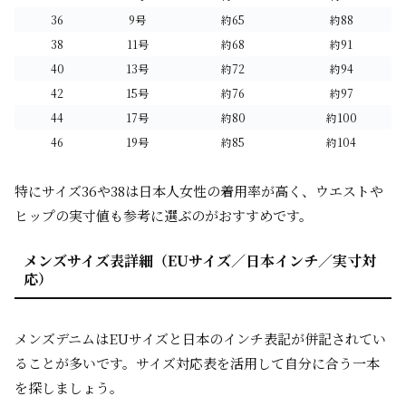
36
9号
約65
約88
38
11号
約68
約91
40
13号
約72
約94
42
15号
約76
約97
44
17号
約80
約100
46
19号
約85
約104
特にサイズ36や38は日本人女性の着用率が高く、ウエストや
ヒップの実寸値も参考に選ぶのがおすすめです。
メンズサイズ表詳細（EUサイズ／日本インチ／実寸対
応）
メンズデニムはEUサイズと日本のインチ表記が併記されてい
ることが多いです。サイズ対応表を活用して自分に合う一本
を探しましょう。