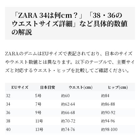
「ZARA 34は何cm？」「38・36の
ウエストサイズ詳細」など具体的数値
の解説
ZARAのデニムはEUサイズで表記されており、日本のサイズ
やウエスト数値とは異なります。以下のテーブルで、主要サイ
ズと対応するウエスト・ヒップを比較してご確認ください。
EUサイズ
日本目安
ウエスト(cm)
ヒップ(cm)
32
5号
約60
約84
34
7号
約62-64
約86-88
36
9号
約66-68
約90-92
38
11号
約70-72
約94-96
40
13号
約74-76
約98-100