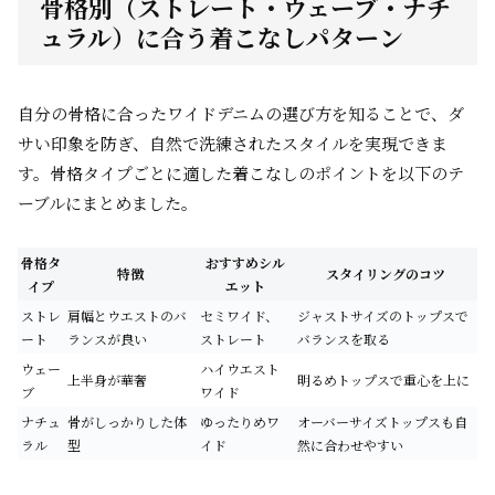
骨格別（ストレート・ウェーブ・ナチ
ュラル）に合う着こなしパターン
自分の骨格に合ったワイドデニムの選び方を知ることで、ダ
サい印象を防ぎ、自然で洗練されたスタイルを実現できま
す。骨格タイプごとに適した着こなしのポイントを以下のテ
ーブルにまとめました。
骨格タ
おすすめシル
特徴
スタイリングのコツ
イプ
エット
ストレ
肩幅とウエストのバ
セミワイド、
ジャストサイズのトップスで
ート
ランスが良い
ストレート
バランスを取る
ウェー
ハイウエスト
上半身が華奢
明るめトップスで重心を上に
ブ
ワイド
ナチュ
骨がしっかりした体
ゆったりめワ
オーバーサイズトップスも自
ラル
型
イド
然に合わせやすい