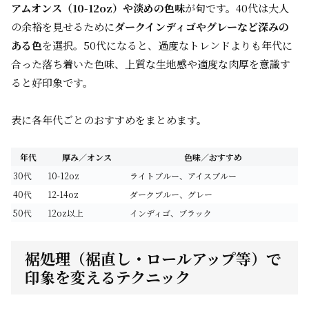
アムオンス（10-12oz）や淡めの色味
が旬です。40代は大人
の余裕を見せるために
ダークインディゴやグレーなど深みの
ある色
を選択。50代になると、過度なトレンドよりも年代に
合った落ち着いた色味、上質な生地感や適度な肉厚を意識す
ると好印象です。
表に各年代ごとのおすすめをまとめます。
年代
厚み／オンス
色味／おすすめ
30代
10-12oz
ライトブルー、アイスブルー
40代
12-14oz
ダークブルー、グレー
50代
12oz以上
インディゴ、ブラック
裾処理（裾直し・ロールアップ等）で
印象を変えるテクニック