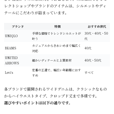
レクトショップやブランドのアイテムは、シルエットやディ
テールにこだわりが詰まっています。
ブランド
特徴
おすすめ世代
手頃な価格でトレンドシルエットが
30代・40代・50
UNIQLO
叶う
代
カジュアルからきれいめまで幅広く
BEAMS
40代
対応
UNITED
細かいディテールと上質素材
40代・50代
ARROWS
定番の王道で、幅広い年齢層におす
Levi’s
すべて
すめ
各ブランドで展開されるワイドデニムは、クラシックなもの
からハイウエストタイプ、クロップド丈まで多様です。
選びやすいポイントは以下の通りです。