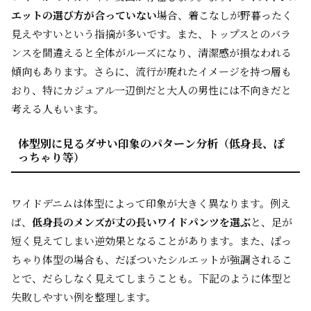
エットの選び方が合っていない
場合、着こなしが野暮ったく
見えやすいという指摘が多いです。また、トップスとのバラ
ンスを間違えると全体がルーズになり、清潔感が損なわれる
傾向もあります。さらに、流行が廃れたイメージを持つ層も
おり、特にカジュアル一辺倒だと大人の男性には不向きだと
考える人もいます。
体型別に見るダサい印象のパターン分析（低身長、ぽ
っちゃり等）
ワイドデニムは体型によって印象が大きく異なります。例え
ば、
低身長のメンズが丈の長いワイドパンツを選ぶ
と、足が
短く見えてしまい逆効果となることがあります。また、ぽっ
ちゃり体型の場合も、だぼついたシルエットが強調されるこ
とで、だらしなく見えてしまうことも。下記のように体型と
失敗しやすい例を整理します。