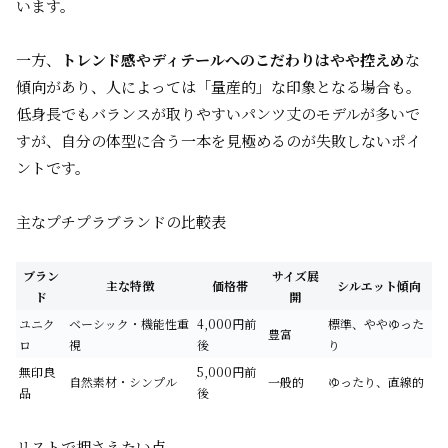
います。
一方、
トレンド感やディテールへのこだわりはやや控えめ
な
傾向があり、人によっては「量産的」な印象となる場合も。
低身長でもバランスが取りやすいパンツ丈のモデルが多いで
すが、自分の体型に合う一本を見極めるのが失敗しないポイ
ントです。
主なプチプラブランドの比較表
ブラン
サイズ展
主な特徴
価格帯
シルエット傾向
ド
開
ユニク
ベーシック・機能性重
4,000円前
標準、ややゆった
豊富
ロ
視
後
り
無印良
5,000円前
自然素材・シンプル
一般的
ゆったり、直線的
品
後
リストで押さえたい点