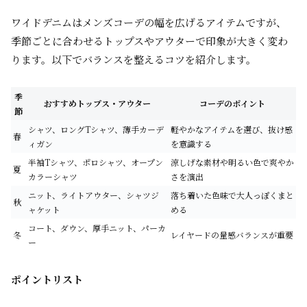
ワイドデニムはメンズコーデの幅を広げるアイテムですが、
季節ごとに合わせるトップスやアウターで印象が大きく変わ
ります。以下でバランスを整えるコツを紹介します。
季
おすすめトップス・アウター
コーデのポイント
節
シャツ、ロングTシャツ、薄手カーデ
軽やかなアイテムを選び、抜け感
春
ィガン
を意識する
半袖Tシャツ、ポロシャツ、オープン
涼しげな素材や明るい色で爽やか
夏
カラーシャツ
さを演出
ニット、ライトアウター、シャツジ
落ち着いた色味で大人っぽくまと
秋
ャケット
める
コート、ダウン、厚手ニット、パーカ
冬
レイヤードの量感バランスが重要
ー
ポイントリスト