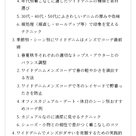
年代別着こなしに適したワイドデニムの種類と素材
選び
30代・40代・50代にふさわしいデニムの厚みや色味
裾処理（裾直し・ロールアップ等）で印象を変える
テクニック
季節別・シーン別にワイドデニムはメンズでコーデ最前
線
春夏秋冬それぞれの適切なトップス・アウターとの
バランス調整
ワイドデニムメンズコーデで春の軽やかさを演出す
る方法
ワイドデニムメンズコーデで冬のレイヤードで野暮っ
たさを防止
オフィスカジュアル・デート・休日のシーン別おすす
めコーデ例
カジュアルなのに清潔に見せるテクニック
シューズ・小物との相性で差がつく着こなしのコツ
ワイドデニムでメンズがダサいを克服するための実践的