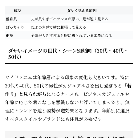
体型
ダサく見える原因
低身長
丈が長すぎてバランスが悪い、足が短く見える
ぽっちゃり
だぶつき感で横に膨張して見える
細身
全体が大きすぎると服に着られている印象になる
ダサいイメージの世代・シーン別傾向（30代・40代・
50代）
ワイドデニムは年齢層による印象の変化も大きいです。特に
30代や40代、50代の男性がカジュアルさを出し過ぎると
「若
作り」と見られがち
になるケースも。ビジネスカジュアルや
年齢に応じた着こなしを意識しないと浮いてしまったり、無
理にトレンドを追う姿勢が逆効果となります。年齢別に選択
すべきスタイルやブランドにも注意が必要です。