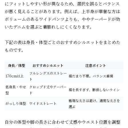
にフィットしやすい形が異なるため、選択を誤るとバランス
が悪く見えることがあります。例えば、上半身が華奢な方は
ボリュームのあるワイドパンツよりも、ややテーパードが効
いたデニムを選ぶと着膨れしにくくなります。
下記の表は身長・体型ごとのおすすめシルエットをまとめた
ものです。
身長／体型
おすすめシルエット
注意ポイント
フルレングスのストレー
170cm以上
裾だまり不要。バランス重視
ト
低身長・やせ
クロップド丈やテーパー
裾を長すぎず、膨張しないライン
型
ド
極端な太さは避け、適度な太さを
がっしり体型
ワイドストレート
選ぶ
自分の体型や脚の長さに合わせて丈感やウエスト位置を調整