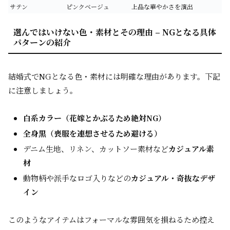
サテン
ピンクベージュ
上品な華やかさを演出
選んではいけない色・素材とその理由 – NGとなる具体
パターンの紹介
結婚式でNGとなる色・素材には明確な理由があります。下記
に注意しましょう。
白系カラー（花嫁とかぶるため絶対NG）
全身黒（喪服を連想させるため避ける）
デニム生地、リネン、カットソー素材など
カジュアル素
材
動物柄や派手なロゴ入りなどの
カジュアル・奇抜なデザ
イン
このようなアイテムはフォーマルな雰囲気を損ねるため控え