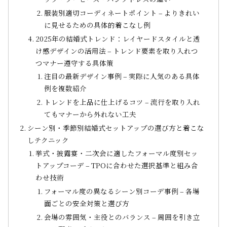
服装別適切コーディネートポイント – よりきれい
に見せるための具体的着こなし例
2025年の結婚式トレンド：レイヤードスタイルと透
け感デザインの活用法 – トレンド要素を取り入れつ
つマナー遵守する具体策
注目の最新デザイン事例 – 実際に人気のある具体
例を複数紹介
トレンドを上品に仕上げるコツ – 流行を取り入れ
てもマナーから外れない工夫
シーン別・季節別結婚式セットアップの選び方と着こな
しテクニック
挙式・披露宴・二次会に適したフォーマル度別セッ
トアップコーデ – TPOに合わせた選択基準と組み合
わせ技術
フォーマル度の異なるシーン別コーデ事例 – 各場
面ごとの安全対策と選び方
会場の雰囲気・主役とのバランス – 周囲を引き立