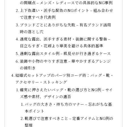
の問題点 – メンズ・レディースでの具体的なNG事例
上下色違い・派手な配色のNGポイント – 組み合わせ
で注意すべき代表例
ブランドごとにありがちな失敗 – 有名ブランド活用
時の落とし穴
過度な露出、派手すぎる素材・装飾に関する警告 –
目立ちすぎ・花嫁より華美を避ける具体的基準
過剰な露出スタイル例 – 肌見せが行き過ぎるケース
装飾や小物のやりすぎ注意 – 華やかすぎるアレンジ
の線引き
結婚式セットアップのパーツ別コーデ術：バッグ・靴・
アクセサリー・ストッキング
確実に押さえたいバッグ・靴の選び方とNG例 – サイ
ズ感や素材、デザインの適否
バッグの大きさ・持ち方のマナー – 忘れがちな基
本ポイント
靴選びで注意すべきこと – 定番アイテムとNG例の
整理