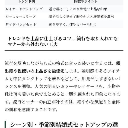
トレンド例
特徴やポイント
レイヤードセットアップ
透け素材＋しっかり生地で上品な印象
シースルースリーブ
肌を品よく見せて軽やかさと清楚感を演出
ワイドパンツセット
動きやすく、体型カバーも叶う
トレンドを上品に仕上げるコツ – 流行を取り入れても
マナーから外れない工夫
流行を反映しながらも式の格式に合った装いにするには、
露
出度や色使いの上品さを最優先
します。透明感のあるアイテ
ムも中にタンクトップを着るなどして、肌見せしすぎないバ
ランスを調整。人気の明るいカラーやレイヤードも、小物や
靴は落ち着いた色でまとめると一層洗練された印象になりま
す。流行とマナーの両立が叶うのは、細やかな気配りと全体
の調和を意識することです。
シーン別・季節別結婚式セットアップの選