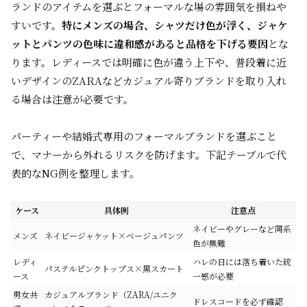
ランドのアイテムを選ぶとフォーマルな場の雰囲気を損ねや
すいです。
特にメンズの場合、シャツだけ色が浮く、ジャケ
ットとパンツの色味に違和感があると品格を下げる要因
とな
ります。レディースでは明確に色が違う上下や、普段着に近
いデザインのZARAなどカジュアル寄りブランドを取り入れ
る場合は注意が必要です。
パーティーや結婚式専用のフォーマルブランドを選ぶこと
で、マナーから外れるリスクを防げます。下記テーブルで代
表的なNG例を整理します。
ケース
具体例
注意点
ネイビーやグレーなど同系
メンズ
ネイビージャケット×ベージュパンツ
色が無難
レディ
ハレの日には落ち着いた統
パステルピンクトップス×黒スカート
ース
一感が必要
男女共
カジュアルブランド（ZARA/ユニク
ドレスコードを必ず確認