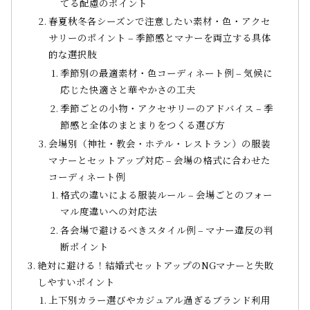
てる配慮のポイント
春夏秋冬各シーズンで注意したい素材・色・アクセ
サリーのポイント – 季節感とマナーを両立する具体
的な選択肢
季節別の最適素材・色コーディネート例 – 気候に
応じた快適さと華やかさの工夫
季節ごとの小物・アクセサリーのアドバイス – 季
節感と全体のまとまりをつくる選び方
会場別（神社・教会・ホテル・レストラン）の服装
マナーとセットアップ対応 – 会場の格式に合わせた
コーディネート例
格式の違いによる服装ルール – 会場ごとのフォー
マル度違いへの対応法
各会場で避けるべきスタイル例 – マナー違反の判
断ポイント
絶対に避ける！結婚式セットアップのNGマナーと失敗
しやすいポイント
上下別カラー選びやカジュアル過ぎるブランド利用