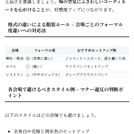
上品さを意識しましょう。
場の空気にふさわしいコーディネ
ートを心がけること
が、好感度アップにつながります。
格式の違いによる服装ルール – 会場ごとのフォーマル
度違いへの対応法
会場
フォーマル度
おすすめセットアップ例
神社・教会
◎（非常に高い）
ジャケット×スカート、落ち着いた色
ホテル
○（高い）
ワイドパンツセットアップ
レストラン
△（ややカジュアル）
ドレープブラウス×パンツ
各会場で避けるべきスタイル例 – マナー違反の判断ポ
イント
以下のスタイルはどの会場でも避けましょう。
全身白や花嫁と同系色のセットアップ