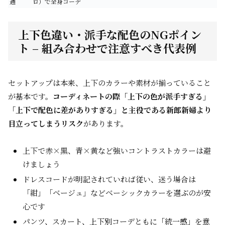
通
ロ）で全身コーデ
上下色違い・派手な配色のNGポイン
ト – 組み合わせで注意すべき代表例
セットアップは本来、上下のカラーや素材が揃っていること
が基本です。
コーディネートの際「上下の色が派手すぎる」
「上下で配色に差がありすぎる」と主役である新郎新婦より
目立ってしまうリスク
があります。
上下で赤×黒、青×黄など強いコントラストカラーは避
けましょう
ドレスコードが明記されていれば従い、迷う場合は
「紺」「ベージュ」などベーシックカラーを選ぶのが安
心です
パンツ、スカート、上下別コーデともに「統一感」を意