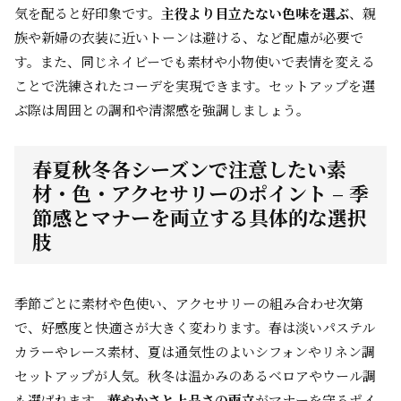
気を配ると好印象です。
主役より目立たない色味を選ぶ
、親
族や新婦の衣装に近いトーンは避ける、など配慮が必要で
す。また、同じネイビーでも素材や小物使いで表情を変える
ことで洗練されたコーデを実現できます。セットアップを選
ぶ際は周囲との調和や清潔感を強調しましょう。
春夏秋冬各シーズンで注意したい素
材・色・アクセサリーのポイント – 季
節感とマナーを両立する具体的な選択
肢
季節ごとに素材や色使い、アクセサリーの組み合わせ次第
で、好感度と快適さが大きく変わります。春は淡いパステル
カラーやレース素材、夏は通気性のよいシフォンやリネン調
セットアップが人気。秋冬は温かみのあるベロアやウール調
も選ばれます。
華やかさと上品さの両立
がマナーを守るポイ