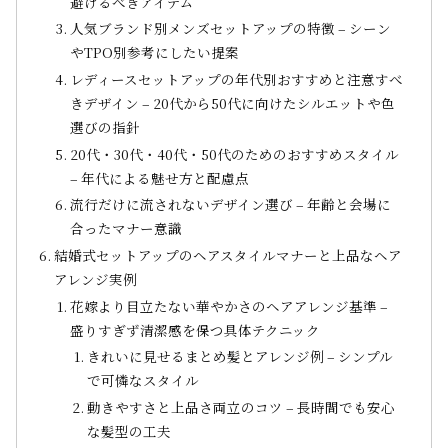
避けるべきアイテム
人気ブランド別メンズセットアップの特徴 – シーン
やTPO別参考にしたい提案
レディースセットアップの年代別おすすめと注意すべ
きデザイン – 20代から50代に向けたシルエットや色
選びの指針
20代・30代・40代・50代のためのおすすめスタイル
– 年代による魅せ方と配慮点
流行だけに流されないデザイン選び – 年齢と会場に
合ったマナー意識
結婚式セットアップのヘアスタイルマナーと上品なヘア
アレンジ実例
花嫁より目立たない華やかさのヘアアレンジ基準 –
盛りすぎず清潔感を保つ具体テクニック
きれいに見せるまとめ髪とアレンジ例 – シンプル
で可憐なスタイル
動きやすさと上品さ両立のコツ – 長時間でも安心
な髪型の工夫