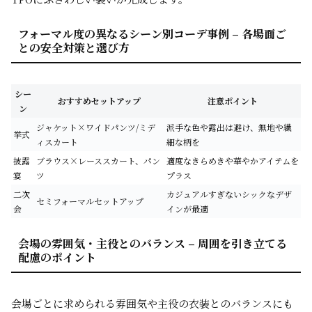
フォーマル度の異なるシーン別コーデ事例 – 各場面ご
との安全対策と選び方
シー
おすすめセットアップ
注意ポイント
ン
ジャケット×ワイドパンツ/ミデ
派手な色や露出は避け、無地や繊
挙式
ィスカート
細な柄を
披露
ブラウス×レーススカート、パン
適度なきらめきや華やかアイテムを
宴
ツ
プラス
二次
カジュアルすぎないシックなデザ
セミフォーマルセットアップ
会
インが最適
会場の雰囲気・主役とのバランス – 周囲を引き立てる
配慮のポイント
会場ごとに求められる雰囲気や主役の衣装とのバランスにも