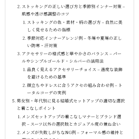
ストッキングの正しい選び方と季節別インナー対策 –
肌感や透け感調整のコツ
ストッキングの色・素材・柄の選び方 – 自然に美
しく見せるための指標
季節対応インナーアレンジ例 – 冬場や夏場の正し
い防寒・汗対策
アクセサリーの格式感と華やかさのバランス – パー
ルやシンプルゴールド・シルバーの活用法
品良く見えるアクセサリーチョイス – 過度な装飾
を避けるための基準
顔立ちやドレスに合うアクセの組み合わせ例 – ト
ータルコーデの実例
男女別・年代別に見る結婚式セットアップの適切な選択
と着こなしポイント
メンズセットアップの着こなしマナーとブランド選
択 – スーツ以外の選択肢とカジュアル度の兼ね合い
メンズが失敗しがちなNG例 – フォーマル感の維持と