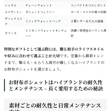
シャネル
チェーンウォレット
コンパクトかつエレガント
ルイヴィトン
ポシェットフェリシー
カード・スマホが楽々収納
ヴァレクスト
イジィデウォレットバッグ
上質レザー＆大人の品格
ラ
トリオンフウォレットオンチェ
洗練×実用性のバランス良
セリーヌ
ーン
好
特別なギフトとして選ぶ際には、贈る相手のライフスタイル
や好みに合わせて選ぶことが大切
です。定番から最新トレン
ドまで、贈る人・もらう人両方が嬉しくなるハイブランドの
お財布ポシェットを選びましょう。
お財布ポシェットはハイブランドの耐久性
とメンテナンス – 長く愛用するための秘訣
素材ごとの耐久性と日常メンテナンス