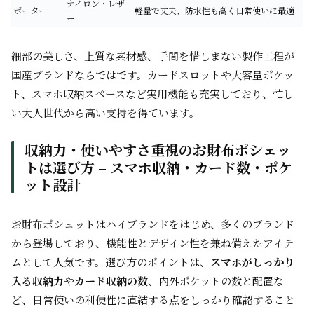
ナイロン・レザ
ポーター
軽量で丈夫、防水性も高く日常使いに最適
ー
細部の美しさ、上質な素材感、手間を惜しまない製作工程が
国産ブランドならではです。カードスロットや大容量ポケッ
ト、スマホ収納スペースなど実用機能も充実しており、忙し
い大人世代から高い支持を得ています。
収納力・使いやすさ重視のお財布ポシェッ
トは選び方 – スマホ収納・カード数・ポケ
ット設計
お財布ポシェットはハイブランドをはじめ、多くのブランド
から登場しており、機能性とデザイン性を兼ね備えたアイテ
ムとして人気です。選び方のポイントは、
スマホがしっかり
入る収納力
や
カード収納の数
、内外ポケットの数と配置な
ど、日常使いの利便性に直結する点をしっかり確認すること