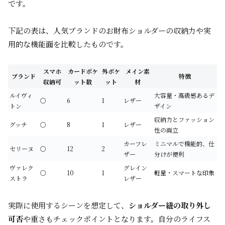
です。
下記の表は、人気ブランドのお財布ショルダーの収納力や実
用的な機能面を比較したものです。
スマホ
カードポケ
外ポケ
メイン素
ブランド
特徴
収納可
ット数
ット
材
ルイヴィ
大容量・高級感あるデ
○
6
1
レザー
トン
ザイン
収納力とファッション
グッチ
○
8
1
レザー
性の両立
カーフレ
ミニマルで機能的、仕
セリーヌ
○
12
2
ザー
分けが便利
ヴァレク
グレイン
○
10
1
軽量・スマートな印象
ストラ
レザー
実際に使用するシーンを想定して、
ショルダー紐の取り外し
可否
や重さもチェックポイントとなります。自分のライフス