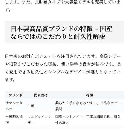
します。また、長財布タイプや大容量モデルも充実していま
す。
日本製高品質ブランドの特徴 – 国産
ならではのこだわりと耐久性解説
日本製のお財布ポシェットも注目されています。高級レザー
や細部までこだわった縫製、使い勝手の良さが強みです。長
く愛用できる耐久性とシンプルなデザインが魅力となってい
ます。
ブランド
代表素材
特徴
サマンサタ
柔らかく手になじみやすい、上品なカラー
牛革
バサ
展開
土屋鞄製造
フルグレインレ
国産ハンドメイド、丁寧な細部処理、耐久
所
ザー
性の高さ