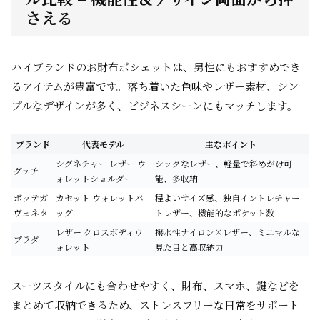
さえる
ハイブランドのお財布ポシェットは、男性にもおすすめでき
るアイテムが豊富です。落ち着いた色味やレザー素材、シン
プルなデザインが多く、ビジネスシーンにもマッチします。
ブランド
代表モデル
主なポイント
シグネチャー レザー ウ
シックなレザー、軽量で斜めがけ可
グッチ
ォレットショルダー
能、多収納
ボッテガ
カセット ウォレットバ
程よいサイズ感、独自イントレチャー
ヴェネタ
ッグ
トレザー、機能的なポケット数
レザー クロスボディウ
撥水性ナイロン×レザー、ミニマルな
プラダ
ォレット
見た目と高収納力
スーツスタイルにも合わせやすく、財布、スマホ、鍵などを
まとめて収納できるため、ストレスフリーな日常をサポート