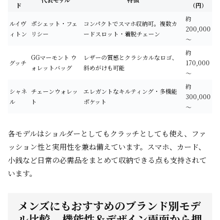
ド
（円）
約
ルイヴ
ポシェット・フェ
コンパクトでスマホ収納可。複数カ
200,000
ィトン
リシー
ードスロット・着脱チェーン
～
約
GGマーモント ウ
レザーの質感とクラシカルなロゴ、
グッチ
170,000
ォレットバッグ
斜めがけも可能
～
約
シャネ
チェーンウォレッ
エレガントなキルティング・多機能
300,000
ル
ト
ポケット
～
各モデルはショルダーとしてもクラッチとしても使え、ファ
ッション性と実用性を兼ね備えています。スマホ、カード、
小銭など日常の必需品をまとめて収納できる点も支持されて
います。
メンズにもおすすめのブランド別モデ
ル比較 – 機能性＆デザイン両面から押