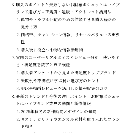
購入のポイントと失敗しないお財布ポシェットはハイブ
ランド選び方 – 正規店・通販・アウトレット活用法
偽物やトラブル回避のための信頼できる購入経路の
見分け方
価格帯、キャンペーン情報、リセールバリューの重要
性
購入後に役立つお得な情報活用術
実際のユーザーリアルボイスとレビュー分析 – 使いやす
さ・満足度を数字と声で検証
購入者アンケートから見えた満足度トップブランド
失敗例や不満点に学ぶ賢い選び方のヒント
SNSや動画レビューを活用した情報収集のコツ
最新のトレンドと今後の注目ポイント – お財布ポシェッ
トはハイブランド業界の動向と新作情報
2025年秋冬の新作動向とデザインの傾向
サステナビリティやエシカル素材を取り入れたブラン
ド動き