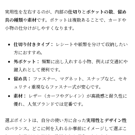
実用性を左右するのが、内部の
仕切り
と
ポケットの数
、
留め
具の種類
や
素材
です。ポケットは複数あることで、カードや
小物の仕分けがしやすくなります。
仕切り付きタイプ：
レシートや紙幣を分けて収納したい
方におすすめ。
外ポケット：
頻繁に出し入れする小物、例えば交通ICや
鍵入れとして便利です。
留め具：
ファスナー、マグネット、スナップなど。セキ
ュリティ重視ならファスナー式が安心です。
素材：
レザー（カーフやグレイン）が高級感と耐久性に
優れ、人気ブランドでは定番です。
選ぶポイントは、自分の使い方に合った
実用性とデザイン性
のバランス。どこに何を入れるか事前にイメージして選ぶこ