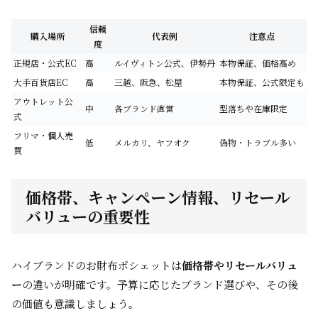
信頼
購入場所
代表例
注意点
度
正規店・公式EC
高
ルイヴィトン公式、伊勢丹
本物保証、価格高め
大手百貨店EC
高
三越、阪急、松屋
本物保証、公式限定も
アウトレット公
中
各ブランド直営
型落ちや在庫限定
式
フリマ・個人売
低
メルカリ、ヤフオク
偽物・トラブル多い
買
価格帯、キャンペーン情報、リセール
バリューの重要性
ハイブランドのお財布ポシェットは
価格帯やリセールバリュ
ー
の違いが明確です。予算に応じたブランド選びや、その後
の価値も意識しましょう。