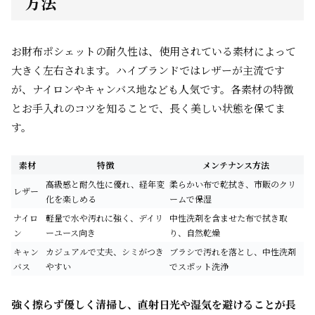
方法
お財布ポシェットの耐久性は、使用されている素材によって
大きく左右されます。ハイブランドではレザーが主流です
が、ナイロンやキャンバス地なども人気です。各素材の特徴
とお手入れのコツを知ることで、長く美しい状態を保てま
す。
素材
特徴
メンテナンス方法
高級感と耐久性に優れ、経年変
柔らかい布で乾拭き、市販のクリ
レザー
化を楽しめる
ームで保湿
ナイロ
軽量で水や汚れに強く、デイリ
中性洗剤を含ませた布で拭き取
ン
ーユース向き
り、自然乾燥
キャン
カジュアルで丈夫、シミがつき
ブラシで汚れを落とし、中性洗剤
バス
やすい
でスポット洗浄
強く擦らず優しく清掃し、直射日光や湿気を避けることが長