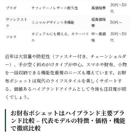
30代〜50
プラダ
サフィアーノレザー×耐久性
高価格帯
代
ヴァレクスト
超高価格
ミニマルデザイン×多機能
50代〜
ラ
帯
カジュアルにも使える、カラーバリ
中〜高価
30代〜50
フルラ
エ
格
代
近年は大容量や防犯性（ファスナー付き、チェーンショルダ
ー）、手が空く斜めがけタイプが中心。スマホや財布、小物
を一括収納できる機能性重視のニーズも増えています。お財
布ポシェットは現代のライフスタイルを美しくサポートす
る、価値あるハイブランドアイテムとして今後も注目度が続
くでしょう。
お財布ポシェットはハイブランド主要ブラ
ンド比較 – 代表モデルの特徴・価格・機能
で徹底比較