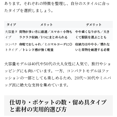
あります。それぞれの特徴を整理し、自分のスタイルに合っ
たタイプを選択しましょう。
タイプ
メリット
デメリット
大容量タ
荷物が多い方に最適／スマホ＋小物も
やや重くなりがち／大き
イプ
ラクラク収納／1つにまとめられる
くて服装を選ぶことも
コンパク
身軽でおしゃれ／ミニマルコーデに◎
収納力はやや小／慣れな
トタイプ
／トレンド感が強く軽量
いと荷物を厳選する必要
大容量モデルは40代や50代の大人女性に人気で、旅行やショ
ッピングにも向いています。一方、コンパクトモデルはファ
ッションの一部としても楽しめるため、20代～30代やミニバ
ッグ派に絶大な支持を集めています。
仕切り・ポケットの数・留め具タイプ
と素材の実用的選び方