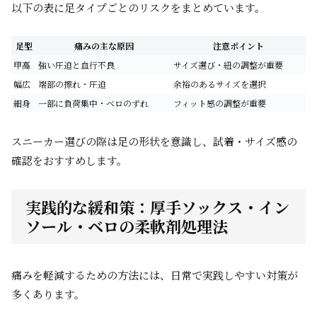
以下の表に足タイプごとのリスクをまとめています。
足型
痛みの主な原因
注意ポイント
甲高
強い圧迫と血行不良
サイズ選び・紐の調整が重要
幅広
端部の擦れ・圧迫
余裕のあるサイズを選択
細身
一部に負荷集中・ベロのずれ
フィット感の調整が重要
スニーカー選びの際は足の形状を意識し、試着・サイズ感の
確認をおすすめします。
実践的な緩和策：厚手ソックス・イン
ソール・ベロの柔軟剤処理法
痛みを軽減するための方法には、日常で実践しやすい対策が
多くあります。