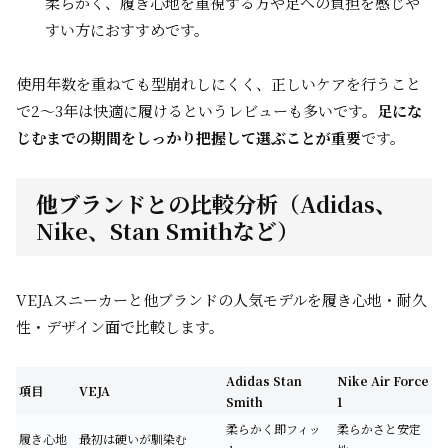
柔らかく、履き心地を重視する方や足への負担を感じや
すい方におすすめです。
使用年数を重ねても型崩れしにくく、正しいケアを行うこと
で2〜3年は快適に履けるというレビューも多いです。
足にな
じむまでの期間をしっかり把握して選ぶことが重要
です。
他ブランドとの比較分析（Adidas、
Nike、Stan Smithなど）
VEJAスニーカーと他ブランドの人気モデルを履き心地・耐久
性・デザイン面で比較します。
Adidas Stan
Nike Air Force
項目
VEJA
Smith
1
柔らかく即フィッ
柔らかさと安定
履き心地
最初は硬いが馴染む