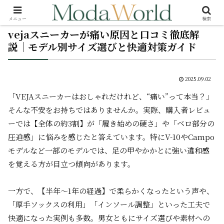
メニュー
検索
vejaスニーカーが痛い原因と口コミ徹底解
説｜モデル別サイズ選びと快適対策ガイド
2025.09.02
「VEJAスニーカーはおしゃれだけれど、“痛い”って本当？」
そんな不安をお持ちではありませんか。実際、購入者レビュ
ーでは【全体の約3割】が「履き始めの硬さ」や「ベロ部分の
圧迫感」に悩みを感じたと答えています。特にV-10やCampo
モデルなど一部のモデルでは、足の甲やかかとに強い違和感
を覚える方が目立つ傾向があります。
一方で、【半年～1年の経過】で柔らかくなったという声や、
「厚手ソックスの利用」「インソール調整」といった工夫で
快適になった実例も多数。男女ともにサイズ選びや素材への