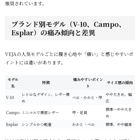
推奨されています。
ブランド別モデル（V-10、Campo、
Esplar）の痛み傾向と差異
VEJAの人気モデルごとに履き心地や「痛い」と感じやすいポ
イントには違いがあります。
モデル
痛みやすいポイン
特徴
サイズ感の傾向
名
ト
レトロなデザイン、レザー厚
やや大きめ、幅
V-10
ベロ・かかと・甲
め
広
標準〜やや大き
Campo
ミニマルで厚底レザー
甲・足首
め
Esplar
シンプルかつ軽量
かかと・ベロ
標準、やや細身