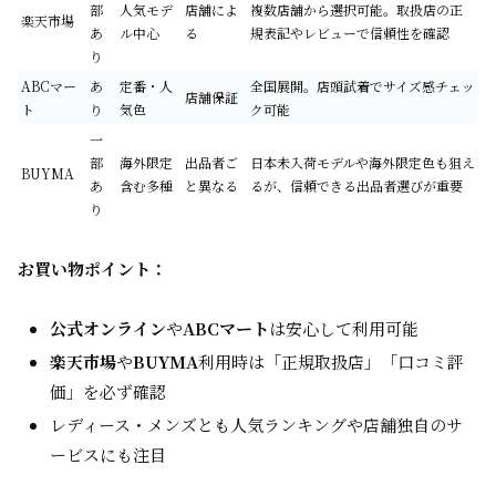
部
人気モデ
店舗によ
複数店舗から選択可能。取扱店の正
楽天市場
あ
ル中心
る
規表記やレビューで信頼性を確認
り
ABCマー
あ
定番・人
全国展開。店頭試着でサイズ感チェッ
店舗保証
ト
り
気色
ク可能
一
部
海外限定
出品者ご
日本未入荷モデルや海外限定色も狙え
BUYMA
あ
含む多種
と異なる
るが、信頼できる出品者選びが重要
り
お買い物ポイント：
公式オンライン
や
ABCマート
は安心して利用可能
楽天市場
や
BUYMA
利用時は「正規取扱店」「口コミ評
価」を必ず確認
レディース・メンズとも人気ランキングや店舗独自のサ
ービスにも注目