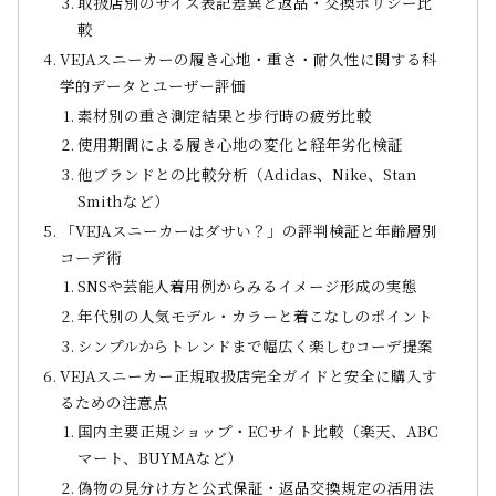
取扱店別のサイズ表記差異と返品・交換ポリシー比
較
VEJAスニーカーの履き心地・重さ・耐久性に関する科
学的データとユーザー評価
素材別の重さ測定結果と歩行時の疲労比較
使用期間による履き心地の変化と経年劣化検証
他ブランドとの比較分析（Adidas、Nike、Stan
Smithなど）
「VEJAスニーカーはダサい？」の評判検証と年齢層別
コーデ術
SNSや芸能人着用例からみるイメージ形成の実態
年代別の人気モデル・カラーと着こなしのポイント
シンプルからトレンドまで幅広く楽しむコーデ提案
VEJAスニーカー正規取扱店完全ガイドと安全に購入す
るための注意点
国内主要正規ショップ・ECサイト比較（楽天、ABC
マート、BUYMAなど）
偽物の見分け方と公式保証・返品交換規定の活用法