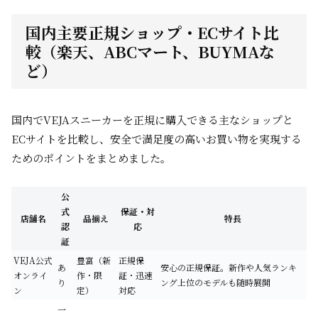
国内主要正規ショップ・ECサイト比
較（楽天、ABCマート、BUYMAな
ど）
国内でVEJAスニーカーを正規に購入できる主なショップと
ECサイトを比較し、安全で満足度の高いお買い物を実現する
ためのポイントをまとめました。
公
式
保証・対
店舗名
品揃え
特長
認
応
証
VEJA公式
豊富（新
正規保
あ
安心の正規保証。新作や人気ランキ
オンライ
作・限
証・迅速
り
ング上位のモデルも随時展開
ン
定）
対応
一