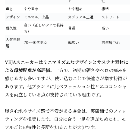
ト
性
重さ
やや重め
やや軽め
標準
デザイン
ミニマル、上品
カジュアル王道
ストリート
高い（正しいケアで長持
耐久性
普通
高い
ち）
人気年齢
20〜40代男女
幅広い
若年層中心
層
VEJAスニーカーはミニマリズムなデザインとサステナ素材に
よる環境配慮が高評価
。一方で、初期の硬さやベロの痛みを
感じる方も多いですが、使い込むことで快適さが増す特徴が
あります。他ブランドに比べファッション性とエココンシャ
スを両立している点が支持されている理由です。
履き心地やサイズ感で不安がある場合は、実店舗でのフィッ
ティングを推奨します。自分に合う一足を選ぶためにも、モ
デルごとの特性と長所を知ることが大切です。