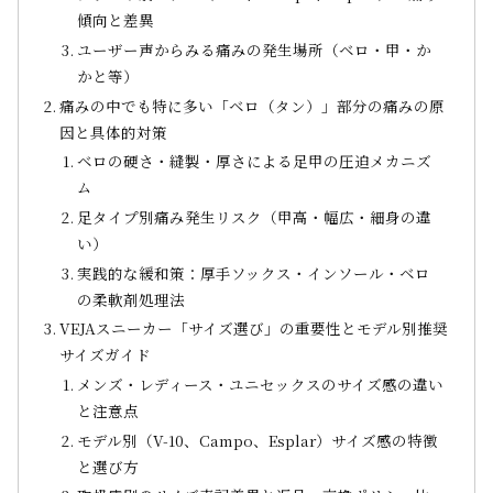
傾向と差異
ユーザー声からみる痛みの発生場所（ベロ・甲・か
かと等）
痛みの中でも特に多い「ベロ（タン）」部分の痛みの原
因と具体的対策
ベロの硬さ・縫製・厚さによる足甲の圧迫メカニズ
ム
足タイプ別痛み発生リスク（甲高・幅広・細身の違
い）
実践的な緩和策：厚手ソックス・インソール・ベロ
の柔軟剤処理法
VEJAスニーカー「サイズ選び」の重要性とモデル別推奨
サイズガイド
メンズ・レディース・ユニセックスのサイズ感の違い
と注意点
モデル別（V-10、Campo、Esplar）サイズ感の特徴
と選び方