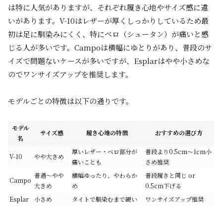
は特に人気がありますが、それぞれ履き心地やサイズ感に違
いがあります。V-10はレザーが厚くしっかりしているため最
初は足に馴染みにくく、特にベロ（シュータン）が痛いと感
じる人が多いです。Campoは横幅にゆとりがあり、普段のサ
イズで問題ないケースが多いですが、Esplarはやや小さめな
のでワンサイズアップを推奨します。
モデルごとの特徴は以下の通りです。
モデル
サイズ感
履き心地の特徴
おすすめの選び方
名
厚いレザー・ベロ部分が
普段より0.5cm～1cm小
V-10
やや大きめ
痛いことも
さめ推奨
普通～やや
横幅ゆったり、やわらか
普段履きと同じ or
Campo
大きめ
め
0.5cm下げる
Esplar
小さめ
タイトで馴染むまで硬い
ワンサイズアップ推奨