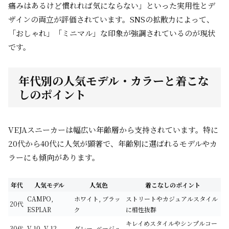
痛みはあるけど慣れれば気にならない」といった実用性とデ
ザインの両立が評価されています。SNSの拡散力によって、
「おしゃれ」「ミニマル」な印象が強調されているのが現状
です。
年代別の人気モデル・カラーと着こな
しのポイント
VEJAスニーカーは幅広い年齢層から支持されています。特に
20代から40代に人気が顕著で、年齢別に選ばれるモデルやカ
ラーにも傾向があります。
年代
人気モデル
人気色
着こなしのポイント
CAMPO,
ホワイト, ブラッ
ストリートやカジュアルスタイル
20代
ESPLAR
ク
に相性抜群
キレイめスタイルやシンプルコー
30代
V-10, V-12
グレー, ベージュ