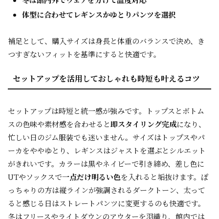
体型に合わせてレギンスかゆとりパンツを選択
補足として、購入サイズは身長と体重のバランスで決め、き
つすぎないフィットを基準にすると快適です。
セットアップを活用しておしゃれも時短も叶えるコツ
セットアップは時短と統一感が強みです。トップスとボトム
スの色味や素材感を合わせると
即スタイリング完成
になり、
忙しい日のジム服装でも迷いません。サイズはトップスやパ
ーカをややゆとり、レギンスはジャストを選ぶとシルエット
がきれいです。カラーは黒やネイビーで引き締め、差し色に
UTやソックスで
一点だけ明るい色
を入れると垢抜けます。ぽ
っちゃりの方は縦ラインが強調されるダークトーン、太って
ると感じる日はストレートパンツに変更するのも快適です。
冬はフリースやライトダウンのアウターを羽織り、館内では