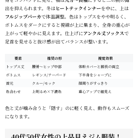
出を抑えられます。冬は
ヒートテックインナー
を中に、上は
フルジップパーカ
で体温調整。色はトップスをやや明るく、
ボトムスをダークにすると視線が上に集まり、全身の重心が
上がって軽やかに見えます。仕上げに
アンクル丈ソックス
で
足首を見せると抜け感が出てバランスが整います。
要素
推奨の形
視覚効果
トップス丈
腰骨〜ヒップ中部
体幹カバーと脚長の両立
ボトムス
レギンス/テーパード
下半身をシャープに
首元
クルー/モック
顔周りがすっきり
色合わせ
上明るめ×下濃色
重心アップで細見え
色と丈が噛み合うと「隠す」のに軽く見え、動作もスムーズ
になります。
40代50代女性の上品見えジム服装！