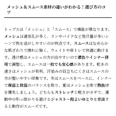
メッシュ＆スムース素材の違いがわかる！選び方のコ
ツ
トップスは「メッシュ」と「スムース」で機能が異なります。
メッシュ
は通気孔が多く、ランやバイクなど発汗量が多いシ
ーンで熱を逃がしやすいのが利点です。
スムース
はなめらか
な肌ざわりで擦れに強く、ウェイトや床トレで快適に動けま
す。透け感はメッシュの方が出やすいので
濃色
や
インナー併
用
で調整し、スムースは
一枚でも安心感
があります。乾きの
速さはメッシュが有利、汗染みの目立ちにくさはスムースの
方が整いやすい印象です。冬はスムースをベースに、インナー
で
保温と放湿
のバランスを取り、夏はメッシュ主体で
熱抜け
を優先しましょう。どちらも
ストレッチ
と軽さがカギで、運
動中の引っ掛かりを避ける
ジャスト〜程よいゆとり
を意識す
ると動作がスムーズです。