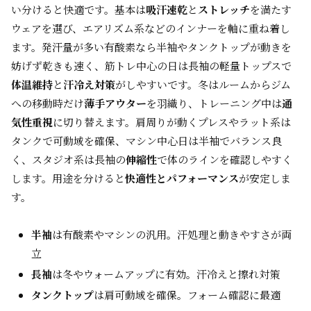
い分けると快適です。基本は
吸汗速乾
と
ストレッチ
を満たす
ウェアを選び、エアリズム系などのインナーを軸に重ね着し
ます。発汗量が多い有酸素なら半袖やタンクトップが動きを
妨げず乾きも速く、筋トレ中心の日は長袖の軽量トップスで
体温維持
と
汗冷え対策
がしやすいです。冬はルームからジム
への移動時だけ
薄手アウター
を羽織り、トレーニング中は
通
気性重視
に切り替えます。肩周りが動くプレスやラット系は
タンクで可動域を確保、マシン中心日は半袖でバランス良
く、スタジオ系は長袖の
伸縮性
で体のラインを確認しやすく
します。用途を分けると
快適性とパフォーマンス
が安定しま
す。
半袖
は有酸素やマシンの汎用。汗処理と動きやすさが両
立
長袖
は冬やウォームアップに有効。汗冷えと擦れ対策
タンクトップ
は肩可動域を確保。フォーム確認に最適