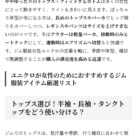
ややゆったりのトップス＋フィットするボトム
は多くの女性
にとって動きやすく、ラインもきれいに見えます。ぽっちゃ
り体型が気になる方は、
長めのトップスやパーカ
でヒップ周
りをカバーしつつ、
レギンスやパンツはサイズを上げすぎな
い
のがコツです。冬は
アウターは軽量パーカ、移動時のみヒ
ートテック
にして、
運動時はエアリズムへ切替
ると快適で
す。ジム服装女性ユニクロの定番を軸に、季節や体型、種目
で微調整することが
購入の満足度を高める近道
です。
ユニクロが女性のためにおすすめするジム
服装アイテム厳選リスト
トップス選び！半袖・長袖・タンクト
ップをどう使い分ける？
ジムでのトップスは、発汗量や季節、行う種目に合わせて使