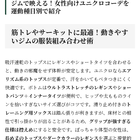
ジムで映える！女性向けユニクロコーデを
運動種目別で紹介
筋トレやサーキットに最適！動きやす
いジムの服装組み合わせ術
吸汗速乾のトップスにレギンスやショートタイツを合わせる
と、動きの邪魔をせず体幹が安定します。ユニクロなら
エア
リズム系のトップス
が定番で、汗をかいてもベタつきにくく
快適です。ボトムは
ウルトラストレッチのレギンス
や
ショー
トパンツ＋インナータイツ
が便利で、ヒップや太もものライ
ンを拾いすぎないサイズ選びがコツです。滑り止め付きの
ト
レーニング用ソックス
は踏ん張りが利きますが、床材との相
性で引っ掛かりが出ることがあるため、
グリップが強すぎる
仕様は控えめ
にすると安全です。ぽっちゃり体型の女性は、
長め丈のトップス
や
ダークカラーのレギンス
を選ぶと視覚的