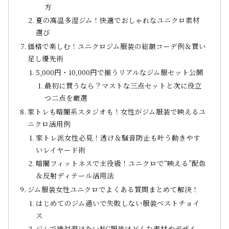
方
夏の高温多湿ジム！快適でおしゃれなユニクロ素材
選び
価格で楽しむ！ユニクロジム服装の総額コーデ例＆買い
足し優先術
5,000円・10,000円で揃うリアルなジム服セット公開
最初に買うなら？マストな三点セットと次に役立
つ二点を厳選
家トレも暗闇系スタジオも！女性がジム服装で映えるユ
ニクロ活用例
家トレ派女性必見！透け＆騒音防止も叶う動きやす
いレイヤード術
暗闇フィットネスで主役級！ユニクロで“映える”配色
＆反射ディテール活用法
ジム服装女性ユニクロでよくある質問まとめて解決！
はじめてのジム通いで失敗しない服装ベストチョイ
ス
ジムで絶対避けたいNG服装はどんな素材やデザイ