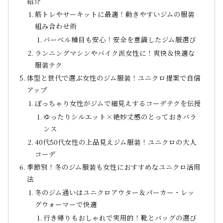
紹介
筋トレやサーキットに最適！動きやすいジムの服装
組み合わせ術
バーベル種目も安心！安全を意識したジム服選び
ランニングマシンやバイク派女性に！爽快＆快適な
服装テク
体型と世代で選ぶ女性のジム服装！ユニクロ提案で自信
アップ
ぽっちゃり女性がジムで細見えするコーデテクを伝授
ゆったりシルエット×絶妙丈感のとっておきバラ
ンス
40代50代女性の上品見えジム服装！ユニクロの大人
コーデ
季節別！冬のジム服装も女性におすすめなユニクロ活用
法
冬のジム通いはユニクロアウター＆パーカー・レッ
グウォーマーで快適
行き帰りもおしゃれで実用的！靴とバッグの選び