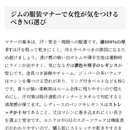
ジムの服装マナーで女性が気をつける
べきNG選び
マナーの基本は、汗・安全・周囲への配慮です。
綿100％の厚
手T
は汗を吸って乾きにくく、冷えやベタつきの原因になるた
め避けましょう。透け感の強い白ボトムや薄手生地は運動時
にラインが出やすく、気になる方は
濃色や厚手のレギンス
が
安心です。金具つき装飾やチャーム、ジッパーの多いウェア
はマシンを傷つける恐れがあり、リング付きベルトなどもNG
です。香りが強い柔軟剤はルーム全体に残りやすいので控え
めにし、汗対策は吸汗速乾のインナーとタオルで対応すると
清潔感が保てます。レディースのパンツやレギンスは
ストレ
ッチが十分
であること、丈はマシンに巻き込まれにくい長さ
を選ぶと安全です。ユニクロやGUのスポーツウェアは機能表
示がわかりやすいので、購入前にストレッチや乾きやすさを