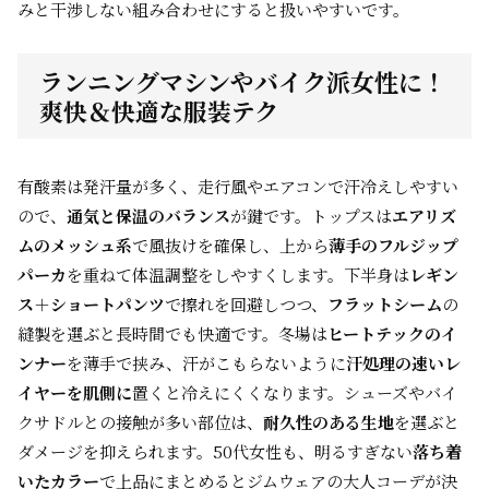
みと干渉しない組み合わせにすると扱いやすいです。
ランニングマシンやバイク派女性に！
爽快＆快適な服装テク
有酸素は発汗量が多く、走行風やエアコンで汗冷えしやすい
ので、
通気と保温のバランス
が鍵です。トップスは
エアリズ
ムのメッシュ系
で風抜けを確保し、上から
薄手のフルジップ
パーカ
を重ねて体温調整をしやすくします。下半身は
レギン
ス＋ショートパンツ
で擦れを回避しつつ、
フラットシーム
の
縫製を選ぶと長時間でも快適です。冬場は
ヒートテックのイ
ンナー
を薄手で挟み、汗がこもらないように
汗処理の速いレ
イヤーを肌側に
置くと冷えにくくなります。シューズやバイ
クサドルとの接触が多い部位は、
耐久性のある生地
を選ぶと
ダメージを抑えられます。50代女性も、明るすぎない
落ち着
いたカラー
で上品にまとめるとジムウェアの大人コーデが決