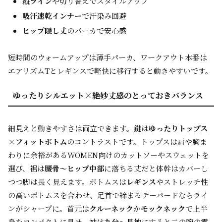
縦ライン
や切り替えでスタイルアップ
吸汗速乾インナー
で汗染み回避
ヒップ隠し丈
のパーカで安心感
短時間のウォームアップは薄手パーカ、ワークアウト本番は
エアリズムTとレギンスで軽快に移行すると動きやすいです。
ゆったりシルエット×絶妙丈感のとっておきバランス
細見えと動きやすさは両立できます。鍵は
ゆったりトップス
×フィットボトム
のコントラストです。トップスは肩や胸ま
わりに余裕があるWOMEN向けのカットソーやスウェットを
選び、裾は
腰骨〜ヒップ中部
に落ちる丈だと体幹はカバーし
つつ脚は長く見えます。ボトムスは
レギンス
やストレッチ性
の高いボトムスを合わせ、足首で締まるテーパードならライ
ンがシャープに。首元は
クルーネック
か
モックネック
で上半
身をコンパクトに見せ、袖は
九分〜長袖
にすると二の腕の露