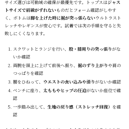
サイズ選びは可動域の確保が最優先です。トップスは
ジャス
トサイズで肩線がずれない
ものだとフォーム確認がしやす
く、ボトムは
脚を上げた時に裾が突っ張らない
ウルトラスト
レッチやレギンスが安心です。試着では次の手順を守ると失
敗しにくくなります。
スクワットとランジを行い、
股・膝周りの突っ張り
がな
いか確認
両腕を頭上に上げて前後へ振り、
裾のずり上がり
や肩の
つっぱりを確認
腰をひねって、
ウエストの食い込みや滑り
がないか確認
ベンチに座り、
太ももやヒップの圧迫
がないか座位で確
認
一歩踏み出して、
生地の戻り感（ストレッチ回復）
を確
認