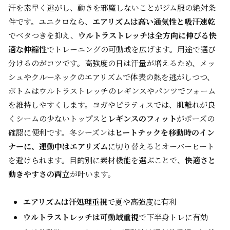
汗を素早く逃がし、動きを邪魔しないことがジム服の絶対条
件です。ユニクロなら、
エアリズムは高い通気性と吸汗速乾
でベタつきを抑え、
ウルトラストレッチは全方向に伸びる快
適な伸縮性
でトレーニングの可動域を広げます。用途で選び
分けるのがコツです。高強度の日は汗量が増えるため、メッ
シュやクルーネックのエアリズムで体表の熱を逃がしつつ、
ボトムはウルトラストレッチのレギンスやパンツでフォーム
を維持しやすくします。ヨガやピラティスでは、肌離れが良
くシームの少ないトップスと
レギンスのフィット
がポーズの
確認に便利です。冬シーズンは
ヒートテックを移動時のイン
ナーに、運動中はエアリズム
に切り替えるとオーバーヒート
を避けられます。目的別に素材機能を選ぶことで、
快適さと
動きやすさの両立
が叶います。
エアリズムは汗処理重視
で夏や高強度に有利
ウルトラストレッチは可動域重視
で下半身トレに有効