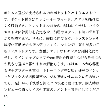
ボトムス選びで支持されるのが
ポケット
と
ハイウエスト
で
す。ポケット付きはロッカーキーやカード、スマホを
揺れに
くく収納
でき、トレッドミル前後の小移動にも便利。ハイウ
エストは
体幹周りを安定
させ、前屈やスクワット時のずり下
がりを防ぎます。さらに、縦横に伸びる
ウルトラストレッチ
は深い可動域でも突っ張りにくく、マシン切り替えが多い日
もノンストレスです。表面がマットなレギンスは
細見え
に寄
与し、ラインナップから丈やcm表記を確認しながら身長に合
う長さを選ぶと裾だまりが解消します。冬は
ルームから移動
で薄手アウターを重ね、トレーニング中は吸汗速乾の
インナ
ーとソックス
で温度調整を。ジム服装女性ユニクロ冬の装い
でも、発汗時の不快感を抑えつつ快適に動けます。購入時は
レビューの購入サイズや体重のコメントも参考にしてくださ
い。