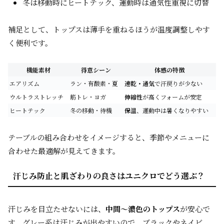
冬は移動時にヒートテック、運動時は通気性重視に切替
補足として、トップスは薄手を重ねるほうが温度調整しやす
く便利です。
機能素材
得意シーン
体感の特徴
エアリズム
ラン・有酸素・夏
速乾・通気
で汗戻りが少ない
ウルトラストレッチ
筋トレ・ヨガ
伸縮性
が高くフォームが安定
ヒートテック
冬の移動・待機
保温
、運動中は暑くなりやすい
テーブルの組み合わせをイメージすると、季節やメニューに
合わせた最適解が見えてきます。
汗じみ防止と肌ざわりの良さはユニクロでどう選ぶ？
汗じみを目立たせないには、
中間〜濃色のトップス
が安心で
す。グレー系は汗じみが出やすいので、ブラックやネイビ