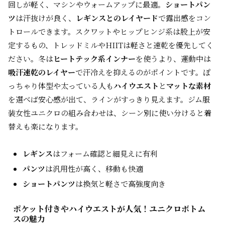
回しが軽く、マシンやウォームアップに最適。
ショートパン
ツ
は汗抜けが良く、
レギンスとのレイヤード
で露出感をコン
トロールできます。スクワットやヒップヒンジ系は股上が安
定するもの、トレッドミルやHIITは軽さと速乾を優先してく
ださい。冬は
ヒートテック系インナー
を使うより、運動中は
吸汗速乾のレイヤー
で汗冷えを抑えるのがポイントです。ぽ
っちゃり体型や太っている人も
ハイウエスト
と
マットな素材
を選べば安心感が出て、ラインがすっきり見えます。ジム服
装女性ユニクロの組み合わせは、シーン別に使い分けると着
替えも楽になります。
レギンス
はフォーム確認と細見えに有利
パンツ
は汎用性が高く、移動も快適
ショートパンツ
は換気と軽さで高強度向き
ポケット付きやハイウエストが人気！ユニクロボトム
スの魅力