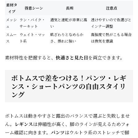
素材タ
得意シーン
長所
注意点
イプ
メッシ
ラン・バイク・
通気と速乾が非常に高
透けやすいので色選びと
ュ
サーキット
い
インナー調整
スムー
ウェイト・マッ
肌ざわりとなめらか
高強度で熱がこもる場合
ス
ト系
さ、擦れに強い
は換気を意識
素材特性を把握すると、
快適さと見た目
を両立できます。
ボトムスで差をつける！パンツ・レギ
ンス・ショートパンツの自由スタイリ
ング
ボトムスは動きやすさと露出のバランスで選ぶと失敗しませ
ん。
レギンス
は伸縮性が高く、脚のラインが見えるためフォ
ーム確認に向きます。
パンツ
はウルトラ系のストレッチで脚