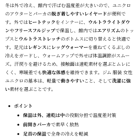
冬は外で冷え、館内で汗ばむ温度差が大きいので、ユニクロ
のアウターとパーカの
脱ぎ着しやすいレイヤード
が便利で
す。外では
ヒートテック
をインナーに、
ウルトラライトダウ
ン
や
フリースフルジップ
で保温し、館内では
エアリズム
のトッ
プスと
ウルトラストレッチ
のボトムスに切り替えると快適で
す。足元は
レギンス
に
レッグウォーマー
を重ねてくるぶしの
冷えをガードし、ウォームアップで外せば体温調節がスムー
ズ。汗戻りを避けるため、接触面は速乾素材を選ぶとムレに
くく、寒暖差でも
快適な体感
を維持できます。ジム 服装 女性
ユニクロの基本は、軽量で
動きやすい
こと、そして
洗濯に強
い
素材を選ぶことです。
ポイント
保温は外、速乾は中
の役割分担で温度差対策
前開きパーカ
で素早く放熱
足首の保温
で全身の冷えを軽減