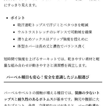
にすっきり見えます。
ポイント
吸汗速乾トップスで汗ジミとベタつきを軽減
ウルトラストレッチのレギンスで可動域を確保
滑り止めソックスはグリップ強度を控えめに
体型カバーは長め丈と濃色でバランス良く
短時間で強度を上げるサーキットでは、乾きやすい素材と軽
量な組み合わせが動きやすさと清潔感を両立します。
バーベル種目も安心！安全を意識したジム服選び
バーベルやベルトの接触が増える種目では、
装飾の少ないト
ップス
と
耐久性のあるボトムス
が基本です。胸元や腹部に大
きなプリント、金具、立体的なロゴがあると、バーの軌道を