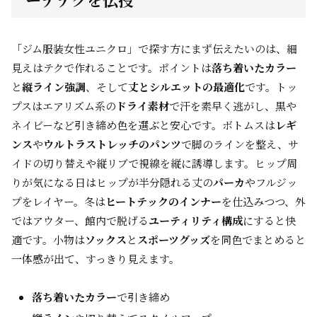
「ジム服装女性ユニクロ」で探す方にまず伝えたいのは、細
見えはテクで作れることです。ポイントは
落ち着いたカラー
と
縦ライン強調
、そして
丈とシルエットの最適化
です。トッ
プスはエアリズム系の
ドライ素材
で汗を素早く逃がし、黒や
ネイビーなど引き締め色を選ぶと安心です。ボトムスは
レギ
ンス
や
ウルトラストレッチのパンツ
で脚のラインを整え、サ
イドの切り替えや縦リブで視線を縦に誘導します。ヒップ周
りが気になる日はヒップが半分隠れる丈の
パーカ
やフルジッ
プをレイヤー。冬は
ヒートテックのインナー
を仕込みつつ、外
ではアウター、館内で脱げる
ユーティリティ構成
にすると快
適です。小物は
ソックス
と
スポーツグッズ
を同色でまとめると
一体感が出て、すっきり見えます。
落ち着いたカラー
で引き締め