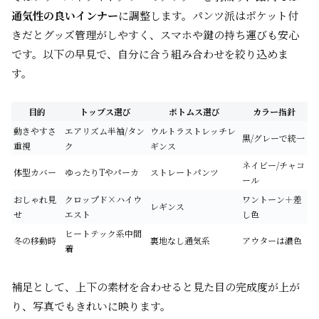
通気性の良いインナー
に調整します。パンツ派はポケット付
きだとグッズ管理がしやすく、スマホや鍵の持ち運びも安心
です。以下の早見で、自分に合う組み合わせを絞り込めま
す。
目的
トップス選び
ボトムス選び
カラー指針
動きやすさ
エアリズム半袖/タン
ウルトラストレッチレ
黒/グレーで統一
重視
ク
ギンス
ネイビー/チャコ
体型カバー
ゆったりTやパーカ
ストレートパンツ
ール
おしゃれ見
クロップド×ハイウ
ワントーン＋差
レギンス
せ
エスト
し色
ヒートテック系中間
冬の移動時
裏地なし通気系
アウターは濃色
着
補足として、上下の素材を合わせると見た目の完成度が上が
り、写真でもきれいに映ります。