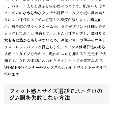
ー、パターン入りを選ぶと安心感があります。肌ざわりは
エ
アリズムのなめらかなタッチ
が好評で、タグや縫い目が当た
りにくい仕様のアイテムを選ぶと摩擦が減ります。購入前
に、肩や脇の
フラットシーム
か、タグが
プリント仕様
かをチ
ェックしておくと快適です。ボトムは
汗マップ上、腰回りと
太ももに熱がこもりやすい
ため、通気パネルや薄手のウルト
ラストレッチパンツが役立ちます。
ソックスは吸汗性のある
スポーツタイプ
を合わせ、靴内のムレを抑えると足元まで快
適です。女性の体型に合わせたラインナップが豊富なので、
WOMENのインナーやソックス
も合わせて見るとトータルで
整います。
フィット感とサイズ選びでユニクロの
ジム服を失敗しない方法