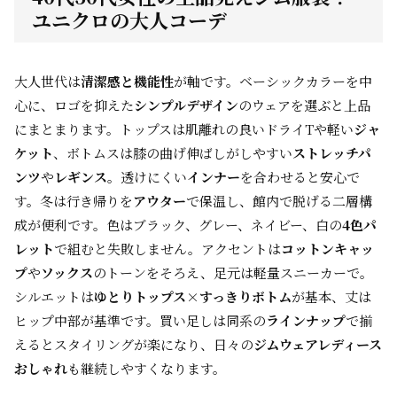
ユニクロの大人コーデ
大人世代は
清潔感と機能性
が軸です。ベーシックカラーを中
心に、ロゴを抑えた
シンプルデザイン
のウェアを選ぶと上品
にまとまります。トップスは肌離れの良いドライTや軽い
ジャ
ケット
、ボトムスは膝の曲げ伸ばしがしやすい
ストレッチパ
ンツ
や
レギンス
。透けにくい
インナー
を合わせると安心で
す。冬は行き帰りを
アウター
で保温し、館内で脱げる二層構
成が便利です。色はブラック、グレー、ネイビー、白の
4色パ
レット
で組むと失敗しません。アクセントは
コットンキャッ
プ
や
ソックス
のトーンをそろえ、足元は軽量スニーカーで。
シルエットは
ゆとりトップス×すっきりボトム
が基本、丈は
ヒップ中部が基準です。買い足しは同系の
ラインナップ
で揃
えるとスタイリングが楽になり、日々の
ジムウェアレディース
おしゃれ
も継続しやすくなります。