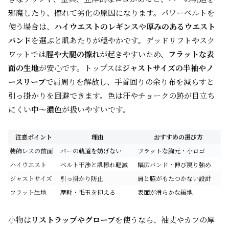
邪魔したり、擦れて劣化の原因になります。パワーベルトを
使う場合は、
ハイウエストのレギンス
や
厚みのあるウエスト
バンド
を選ぶと肌あたりが穏やかです。デッドリフトやスク
ワットでは
脛や大腿の擦れ
が起きやすいため、
フラットな表
面の生地
が安心です。トップスは
ジャストサイズの半袖やノ
ースリーブ
で肩周りを解放し、手首回りの余り布を減らすと
引っ掛かりを回避できます。色は汗やチョークの跡が目立ち
にくい
中〜濃色
が扱いやすいです。
注意ポイント
理由
おすすめの選び方
装飾レスの前面
バーの軌道を妨げない
フラットな胸元・小ロゴ
ハイウエスト
ベルト干渉と肌擦れ軽減
幅広バンド・伸び戻り強め
ジャストサイズ
引っ掛かり防止
肩と脇がもたつかない設計
フラット生地
摩耗・毛玉を抑える
表面が滑らかな編地
小物は
リストラップやグローブ
を使うなら、袖丈やカフの厚