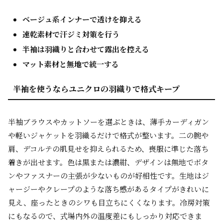
ベージュ系インナーで透けを抑える
速乾素材で汗ジミ対策を行う
半袖は羽織りと合わせて露出を控える
マット素材と無地で統一する
半袖を使うならユニクロの羽織りで格式キープ
半袖ブラウスやカットソーを選ぶときは、薄手カーディガン
や軽いジャケットを羽織るだけで格式が整います。二の腕や
肩、デコルテの肌見せを抑えられるため、喪服に準じた落ち
着きが出せます。色は黒または濃紺、デザインは無地でボタ
ンやファスナーの主張が少ないものが好相性です。生地はジ
ャージーやクレープのような落ち感があるタイプがきれいに
見え、座ったときのシワも目立ちにくくなります。冷房対策
にもなるので、式場内外の温度差にもしっかり対応できま