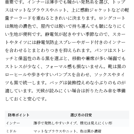
重要です。インナーは薄手でも暖かい発熱系を選び、トップ
スはマットなブラウスやニット、上に感動ジャケットなどの軽
量テーラードを重ねるときれいに決まります。ロングコート
は無地の濃色で、屋内では脱いで持ち運んでも皺になりにく
い生地が便利です。静電気が起きやすい季節なので、スカー
トやタイツには静電気防止スプレーやガード付きのインナー
を合わせるとまとわりつきを抑えられます。パンツはストレ
ッチと保温性のある黒を選ぶと、移動や着席が多い場面でも
ストレスが少なく、フォーマル感も損ないません。靴は黒の
ローヒールや歩きやすいパンプスを合わせ、ソックスやタイ
ツも黒で統一します。バッグは装飾控えめな小ぶりのものが
適しています。天候が読みにくい場合は折りたたみ傘を準備
しておくと安心です。
防寒ポイント
選び方の目安
インナー
薄手で発熱しやすいタイプ、襟元は見えにくい形
ミドル
マットなブラウスやニット、色は黒か濃紺