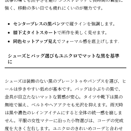
強く、移動の多い日でも疲れにくいのが魅力です。
センタープレスの黒パンツ
で縦ラインを強調します。
膝下丈タイトスカート
で所作を美しく見せます。
同色セットアップ見え
でフォーマル感を底上げします.
シューズとバッグ選びもユニクロでマットな黒を基準
に
シューズは装飾のない黒のプレーントゥやパンプスを選び、ヒ
ールは歩きやすい低めが基本です。バッグは小ぶりの黒で、
金具が目立たないマットな質感が安心。タイツや靴下は黒の
無地で揃え、ベルトやヘアアクセも光沢を抑えます。雨天時
は黒や濃色のレインアイテムにすると全体の統一感を崩しま
せん。平服の女性マナーに沿った小物選びは、コーデの完成
度を大きく左右します。ユニクロのきれいめコーデと合わせ