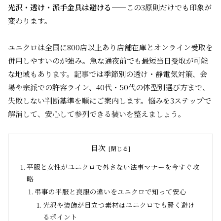
光沢・透け・派手金具は避ける
——この3原則だけでも印象が
変わります。
ユニクロは全国に800店以上あり店舗在庫とオンライン受取を
併用しやすいのが強み。急な通夜前でも最短当日受取が可能
な地域もあります。記事では季節別の透け・静電気対策、会
場や宗派での許容ライン、40代・50代の体型別選び方まで、
失敗しない判断基準を順にご案内します。悩みを3ステップで
解消して、安心して参列できる装いを整えましょう。
目次
平服と女性がユニクロで外さない法事マナーを今すぐ攻
略
弔事の平服と喪服の違いをユニクロで知って安心
光沢や装飾が目立つ素材はユニクロでも賢く避け
るポイント