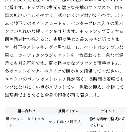
定番です。トップスは襟元が端正な長袖のブラウスで、白か
黒の無地が合わせやすく、透けにくい素材が安心です。ボト
ムは膝下丈のタイトスカートか、センタープレス入りの黒パ
ンツがきれいな縦ラインを作ります。セットアップ見えする
同色同素材で揃えると、喪服に準じた品の良さに近づきま
す。靴下やストッキングは黒で統一し、ベルトはシンプルな
黒に。カーディガンやジャケットを一枚重ねると、急な気温
差にも対応可能です。夏は軽やかなブラウスと薄手ボトム、
冬はニットインナーやタイツで暖かさを確保してください。
ユニクロのパンツはストレッチ性が高く、長時間の着席でも
シワになりにくい点がメリットです。色数を抑え、小物まで
黒基調でまとめると全身の印象が落ち着きます。
組み合わせ
推奨アイテム
ポイント
黒ブラウス＋タイトスカ
静かな印象で格式に寄
マット素材・膝下丈
ート
せられる