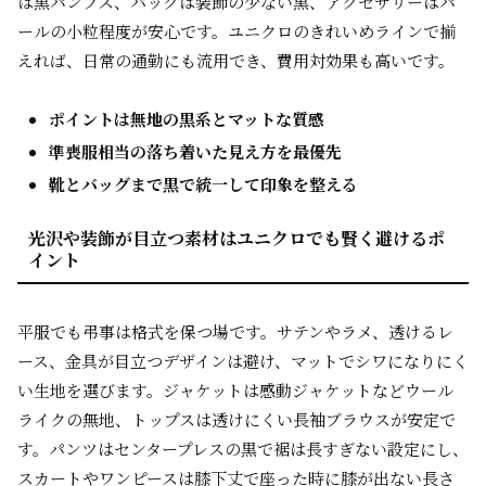
は黒パンプス、バッグは装飾の少ない黒、アクセサリーはパ
ールの小粒程度が安心です。ユニクロのきれいめラインで揃
えれば、日常の通勤にも流用でき、費用対効果も高いです。
ポイントは無地の黒系とマットな質感
準喪服相当の落ち着いた見え方を最優先
靴とバッグまで黒で統一して印象を整える
光沢や装飾が目立つ素材はユニクロでも賢く避けるポ
イント
平服でも弔事は格式を保つ場です。サテンやラメ、透けるレ
ース、金具が目立つデザインは避け、マットでシワになりにく
い生地を選びます。ジャケットは感動ジャケットなどウール
ライクの無地、トップスは透けにくい長袖ブラウスが安定で
す。パンツはセンタープレスの黒で裾は長すぎない設定にし、
スカートやワンピースは膝下丈で座った時に膝が出ない長さ