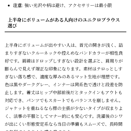
注意
: 強い光沢や柄は避け、アクセサリーは最小限
上半身にボリュームがある人向けのユニクロブラウス
選び
上半身にボリュームが出やすい人は、首元の開きが浅く、詰
まりすぎないクルーネックや控えめなバンドカラーが相性良
好です。肩線はドロップしすぎない設計を選ぶと、肩周りが
膨らんで見えず端正な印象になります。素材はテロっとしす
ぎない落ち感で、適度な厚みのあるマット生地が理想です。
色は黒やダークグレー、インナーは同系色で透けと段差を防
止します。着丈はヒップ中部前後だとタックインもアウトも
対応でき、パンツでもスカートでもバランスを崩しません。
ジャケットを重ねるなら襟の主張が少ないタイプが収まりよ
く、法事の平服としてマナー的にも安心です。洗濯後のシワ
が出にくい形態安定系なら当日の準備もスムーズで、長時間