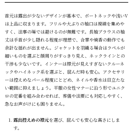
首元は露出が少ないデザインが基本で、ボートネックや浅いV
は上品に収まります。フリルや大ぶりの袖口は視線を集めや
すく、法事の場では避けるのが無難です。長袖ブラウスの袖
丈は手首が少し隠れる程度が理想で、合掌や焼香の動作でも
余計な揺れが出ません。ジャケットを羽織る場合はラペルが
細いものを選ぶと顔周りがすっきり見え、ネックラインとの
干渉も少ないです。インナーは襟元が見えすぎないクルーネ
ックやハイネック系を選ぶと、屈んだ時も安心。アクセサリ
ーは控えめなパール程度にとどめ、ネイルや香水は目立たな
い範囲に抑えましょう。平服の女性マナーに沿う形でユニク
ロの定番を組み合わせれば、葬儀や法要にも対応しやすく、
急なお声がけにも困りません。
露出控えめの襟元
を選び、屈んでも安心な高さにしま
す。