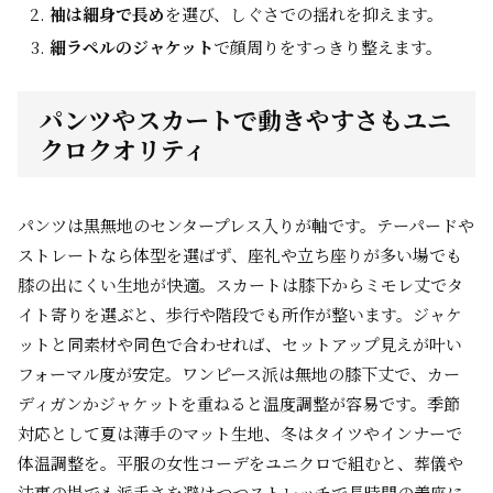
袖は細身で長め
を選び、しぐさでの揺れを抑えます。
細ラペルのジャケット
で顔周りをすっきり整えます。
パンツやスカートで動きやすさもユニ
クロクオリティ
パンツは黒無地のセンタープレス入りが軸です。テーパードや
ストレートなら体型を選ばず、座礼や立ち座りが多い場でも
膝の出にくい生地が快適。スカートは膝下からミモレ丈でタ
イト寄りを選ぶと、歩行や階段でも所作が整います。ジャケ
ットと同素材や同色で合わせれば、セットアップ見えが叶い
フォーマル度が安定。ワンピース派は無地の膝下丈で、カー
ディガンかジャケットを重ねると温度調整が容易です。季節
対応として夏は薄手のマット生地、冬はタイツやインナーで
体温調整を。平服の女性コーデをユニクロで組むと、葬儀や
法事の場でも派手さを避けつつストレッチで長時間の着座に