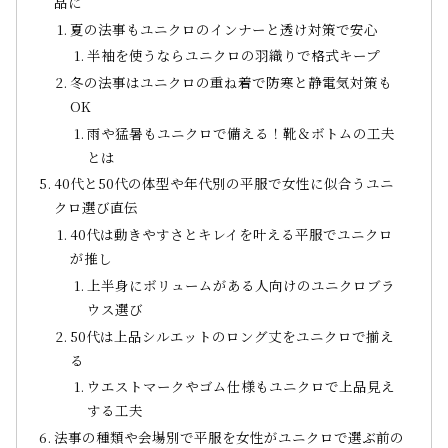
品に
夏の法事もユニクロのインナーと透け対策で安心
半袖を使うならユニクロの羽織りで格式キープ
冬の法事はユニクロの重ね着で防寒と静電気対策も
OK
雨や猛暑もユニクロで備える！靴＆ボトムの工夫
とは
40代と50代の体型や年代別の平服で女性に似合うユニ
クロ選び直伝
40代は動きやすさとキレイを叶える平服でユニクロ
が推し
上半身にボリュームがある人向けのユニクロブラ
ウス選び
50代は上品シルエットのロング丈をユニクロで揃え
る
ウエストマークやゴム仕様もユニクロで上品見え
する工夫
法事の種類や会場別で平服を女性がユニクロで選ぶ前の