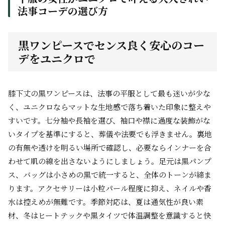
法事コーデの選び方
黒ワンピースでセンス良く安心のコー
デをユニクロで
膝下丈の黒ワンピースは、法事の平服として最も迷いが少な
く、ユニクロならマットな生地感で落ち着いた印象に整えや
すいです。七分袖や長袖を選び、袖口や襟に過度な装飾がな
いタイプを基準にすると、葬儀や法要でも浮きません。裏地
の有無や透けを明るい場所で確認し、必要ならインナーを合
わせて肌の線を出さないようにしましょう。足元は黒パンプ
ス、バッグは小さめの黒で統一すると、全体のトーンが締ま
ります。アクセサリーは小粒パール程度に抑え、ネイルや香
水は控えめが無難です。季節対応は、夏は通気性が良い素
材、冬はヒートテックや黒タイツで体温調整を意識すると快