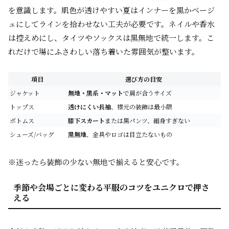
を意識します。肌色が透けやすい夏はインナーを黒かベージ
ュにしてラインを拾わせない工夫が必要です。ネイルや香水
は控えめにし、タイツやソックスは黒無地で統一します。こ
れだけで場にふさわしい落ち着いた雰囲気が整います。
項目
選び方の目安
ジャケット
無地・黒系・マット
で肩が合うサイズ
トップス
透けにくい長袖
、襟元の装飾は最小限
ボトムス
膝下スカート
または黒パンツ、細身すぎない
シューズ/バッグ
黒無地
、金具やロゴは目立たないもの
※迷ったら装飾の少ない無地で揃えると安心です。
季節や会場ごとに変わる平服のコツをユニクロで押さ
える