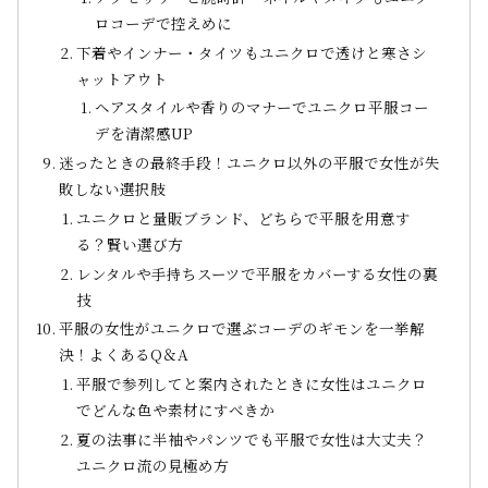
ロコーデで控えめに
下着やインナー・タイツもユニクロで透けと寒さシ
ャットアウト
ヘアスタイルや香りのマナーでユニクロ平服コー
デを清潔感UP
迷ったときの最終手段！ユニクロ以外の平服で女性が失
敗しない選択肢
ユニクロと量販ブランド、どちらで平服を用意す
る？賢い選び方
レンタルや手持ちスーツで平服をカバーする女性の裏
技
平服の女性がユニクロで選ぶコーデのギモンを一挙解
決！よくあるQ＆A
平服で参列してと案内されたときに女性はユニクロ
でどんな色や素材にすべきか
夏の法事に半袖やパンツでも平服で女性は大丈夫？
ユニクロ流の見極め方