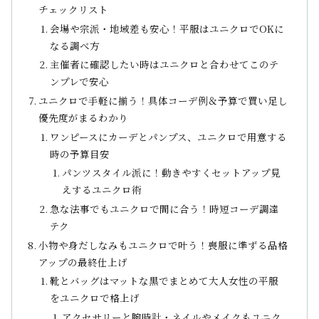
チェックリスト
会場や宗派・地域差も安心！平服はユニクロでOKに
なる調べ方
主催者に確認したい時はユニクロと合わせてこのテ
ンプレで安心
ユニクロで手軽に揃う！具体コーデ例＆予算で買い足し
優先度がまるわかり
ワンピースにカーデとパンプス、ユニクロで用意する
時の予算目安
パンツスタイル派に！動きやすくセットアップ見
えするユニクロ術
急な法事でもユニクロで間に合う！時短コーデ調達
テク
小物や身だしなみもユニクロで叶う！喪服に準ずる品格
アップの最終仕上げ
靴とバッグはマットな黒でまとめて大人女性の平服
をユニクロで格上げ
アクセサリーと腕時計・ネイルやメイクもユニク