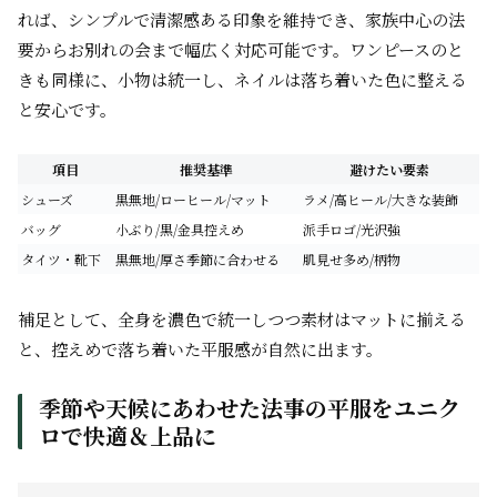
れば、シンプルで清潔感ある印象を維持でき、家族中心の法
要からお別れの会まで幅広く対応可能です。ワンピースのと
きも同様に、小物は統一し、ネイルは落ち着いた色に整える
と安心です。
項目
推奨基準
避けたい要素
シューズ
黒無地/ローヒール/マット
ラメ/高ヒール/大きな装飾
バッグ
小ぶり/黒/金具控えめ
派手ロゴ/光沢強
タイツ・靴下
黒無地/厚さ季節に合わせる
肌見せ多め/柄物
補足として、全身を濃色で統一しつつ素材はマットに揃える
と、控えめで落ち着いた平服感が自然に出ます。
季節や天候にあわせた法事の平服をユニク
ロで快適＆上品に