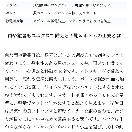
アウター
無地濃色のロングコート、軽量で皺になりにくい
ボトム
黒のストレッチパンツや膝下丈スカート
静電気対策
スプレーや帯電防止インナーでまとわりつき防止
雨や猛暑もユニクロで備える！靴＆ボトムの工夫とは
急な雨や猛暑日は、足元とボトムの選び方で快適さが大きく
変わります。撥水性のある黒のシューズや、雨天でも滑りに
くいソールを選ぶと移動が安全です。ストッキングは替えを
用意し、濡れや伝線に備えましょう。パンツは裾が地面に触
れにくい丈に直し、ワイドすぎないシルエットにすると水は
ねの汚れを抑えられます。スカートは膝下からミモレ丈を基
準に、軽量でマットな生地にすると品よく見えます。猛暑日
は通気性の良いトップスと速乾インナーを組み合わせ、汗ジ
ミが目立ちにくい重ね方を意識すると安心です。バッグは手
がふさがらないショルダーかハンドの小型を選び、式中の動