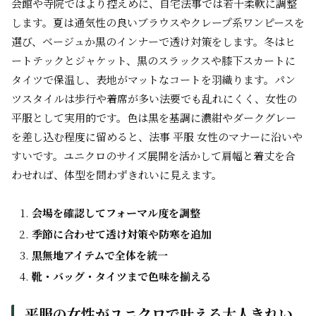
会館や寺院ではより控えめに、自宅法事では若干柔軟に調整
します。夏は通気性の良いブラウスやクレープ系ワンピースを
選び、ベージュか黒のインナーで透け対策をします。冬はヒ
ートテックとジャケット、黒のスラックスや膝下スカートに
タイツで保温し、表地がマットなコートを羽織ります。パン
ツスタイルは歩行や着席が多い法要でも乱れにくく、女性の
平服として実用的です。色は黒を基調に濃紺やダークグレー
を差し込む程度に留めると、法事 平服 女性のマナーに沿いや
すいです。ユニクロのサイズ展開を活かして肩幅と着丈を合
わせれば、体型を問わずきれいに見えます。
会場を確認してフォーマル度を調整
季節に合わせて透け対策や防寒を追加
黒無地アイテムで全体を統一
靴・バッグ・タイツまで色味を揃える
平服の女性がユニクロで叶える大人きれい