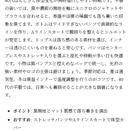
40代は忙しさと体型変化が同時進行しやすい時期です。平服
の装いでは、黒や濃紺の無地を軸にユニクロのジャケットや
ブラウスを合わせると、葬儀や法要の場面でも落ち着いた印
象を保てます。ボトムはワイドすぎないパンツで直線的なラ
インを作り、Aラインスカートで腰回りを整えるとシルエット
が安定します。トップスは落ち感のある素材を選び、インナ
ーは透けにくいものを重ねると安心です。パンツはセンター
プレスやストレッチ入りを選ぶと座礼や移動が多い日も快適
です。小物は黒パンプスと控えめなバッグで統一し、光沢の
強い素材やロゴの主張は避けましょう。季節対応は、夏は通
気性、冬は保温インナーで温度調整を行うのがコツです。40
代の平服では、日常へも着回せることが大きな価値になりま
す。
ポイント
: 黒無地とマット質感で落ち着きを演出
おすすめ
: ストレッチパンツやAラインスカートで体型カ
バー