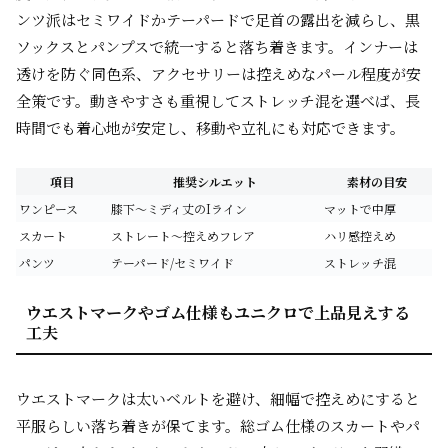
ンツ派はセミワイドかテーパードで足首の露出を減らし、黒
ソックスとパンプスで統一すると落ち着きます。インナーは
透けを防ぐ同色系、アクセサリーは控えめなパール程度が安
全策です。動きやすさも重視してストレッチ混を選べば、長
時間でも着心地が安定し、移動や立礼にも対応できます。
項目
推奨シルエット
素材の目安
ワンピース
膝下〜ミディ丈のIライン
マットで中厚
スカート
ストレート〜控えめフレア
ハリ感控えめ
パンツ
テーパード/セミワイド
ストレッチ混
ウエストマークやゴム仕様もユニクロで上品見えする
工夫
ウエストマークは太いベルトを避け、細幅で控えめにすると
平服らしい落ち着きが保てます。総ゴム仕様のスカートやパ