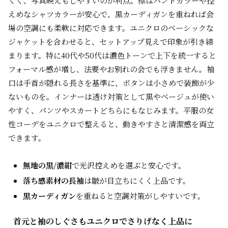
くく、写真映えもしやすいのが利点。襟はバンドカラーや控
えめなシャツカラーが安心で、黒カーディガンを重ねれば会
場の空調にも柔軟に対応できます。ユニクロのベーシックな
ジャケットを合わせると、セットアップ見えで印象が引き締
まります。特に40代や50代は濃色トーンで上下を統一すると
フォーマル感が増し、法要やお別れの会でも浮きません。袖
口は手首が隠れる長さを基準に、ボタンは小さめで装飾が少
ないものを。インナーは透け対策として黒やベージュが使い
やすく、パンツやスカートどちらにもなじみます。平服の女
性コーデをユニクロで整えると、動きやすさと清潔感を両立
できます。
無地の黒/濃紺
で光沢控えめを選ぶと安心です。
落ち感素材の長袖
は皺が目立ちにくく上品です。
黒カーディガン
を重ねると空調対策がしやすいです。
首元と袖のしぐさもユニクロでさりげなく上品に