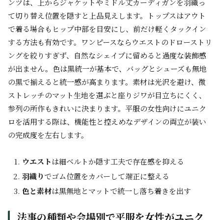
ンツは、上からジャケットやミドル丈カーディガンを羽織っ
て切り替え位置を隠すと上品見えします。トップスはアウト
で着る場合もヒップ中部を目安にし、前だけ軽くタックイン
する方法も有効です。ワンピースならウエストのドローストリ
ングを絞りすぎず、自然なシェイプに留めると過度な装飾感
が出ません。色は黒統一が基本で、バッグとシューズも無地
の黒で揃えると統一感が高まります。素材は光沢を避け、微
ストレッチのマット生地を選ぶと座りジワが目立ちにくく、
参列の所作もきれいに決まります。平服の女性向けにユニク
ロを活用する際は、機能性と控えめなデザインの両立が装い
の完成度を左右します。
ウエスト
は細ベルトか隠す工夫で存在感を抑える
羽織り
でゴム位置をカバーして端正に整える
色と素材
は黒無地とマットで統一し落ち着きを出す
法事の種類や会場別で平服を女性がユニク