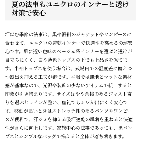
夏の法事もユニクロのインナーと透け
対策で安心
汗ばむ季節の法事は、黒や濃紺のジャケットやワンピースに
合わせて、ユニクロの速乾インナーで快適性を高めるのが安
心です。肌に近い色味のベージュ系インナーを選ぶと透けが
目立ちにくく、白や薄色トップスの下でも上品さを保てま
す。半袖トップスを使う場合は、式場内での温度差に備えつ
つ露出を抑える工夫が鍵です。平服では無地とマットな素材
感が基本なので、光沢や装飾の少ないアイテムで統一すると
印象が引き締まります。サイズはやや余裕のあるジャスト寄
りを選ぶとラインが整い、座礼でもシワが出にくく安心で
す。移動が長いときはストレッチ性のあるパンツやワンピー
スが便利で、汗ジミを抑える吸汗速乾の肌着を重ねると快適
性がさらに向上します。家族中心の法事であっても、黒パン
プスとシンプルなバッグで揃えると全体が落ち着きます。