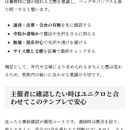
は着席時に膝が隠れる丈感を意識し、バッグやパンプスも黒
で統一すると整います。
通夜・法要・会食の有無
を先に確認する
寺院か斎場か
で露出や光沢をさらに抑える
無地・黒系中心
で光沢や透けを避ける
サイズ感と丈感
を試着で最終チェックする
補足として、年代や立場により求められるきちんと感は変わ
るため、家族内の装いに合わせる意識が大切です。
主催者に確認したい時はユニクロと合
わせてこのテンプレで安心
迷ったら事前確認が最短ルートです。連絡時は要点を絞り、
色とスタイル、足元の3点を尋ねると判断がブレません。たと