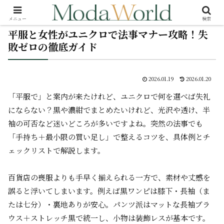
メニュー
検索
平服と女性がユニクロで法事マナー攻略！失
敗ゼロの徹底ガイド
2026.01.19
2026.01.20
「平服で」と案内が来たけれど、ユニクロで何を選べば失礼
にならない？黒や濃紺でまとめたいけれど、光沢や透け、半
袖の可否など迷いどころが多いですよね。突然の法事でも
「手持ち＋最小限の買い足し」で整えるコツを、具体例とチ
ェックリストで解説します。
百貨店の喪服よりも手早く揃えられる一方で、素材や丈感を
誤ると浮いてしまいます。例えば黒ワンピは膝下・長袖（ま
たは七分）・裏地ありが安心。パンツ派はマットな長袖ブラ
ウス＋ストレッチ黒で統一し、小物は装飾レスが基本です。