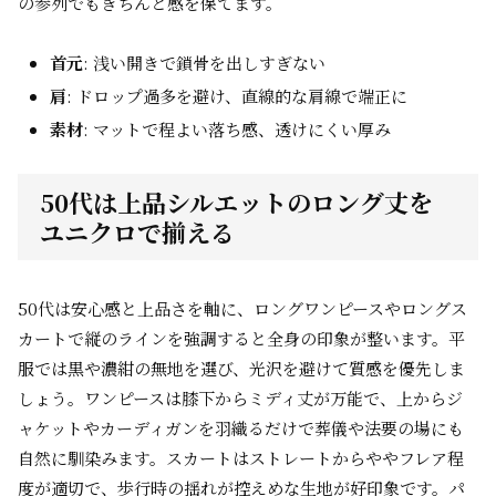
の参列でもきちんと感を保てます。
首元
: 浅い開きで鎖骨を出しすぎない
肩
: ドロップ過多を避け、直線的な肩線で端正に
素材
: マットで程よい落ち感、透けにくい厚み
50代は上品シルエットのロング丈を
ユニクロで揃える
50代は安心感と上品さを軸に、ロングワンピースやロングス
カートで縦のラインを強調すると全身の印象が整います。平
服では黒や濃紺の無地を選び、光沢を避けて質感を優先しま
しょう。ワンピースは膝下からミディ丈が万能で、上からジ
ャケットやカーディガンを羽織るだけで葬儀や法要の場にも
自然に馴染みます。スカートはストレートからややフレア程
度が適切で、歩行時の揺れが控えめな生地が好印象です。パ