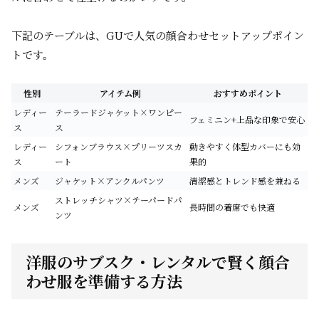
下記のテーブルは、GUで人気の顔合わせセットアップポイン
トです。
性別
アイテム例
おすすめポイント
レディー
テーラードジャケット×ワンピー
フェミニン+上品な印象で安心
ス
ス
レディー
シフォンブラウス×プリーツスカ
動きやすく体型カバーにも効
ス
ート
果的
メンズ
ジャケット×アンクルパンツ
清潔感とトレンド感を兼ねる
ストレッチシャツ×テーパードパ
メンズ
長時間の着席でも快適
ンツ
洋服のサブスク・レンタルで賢く顔合
わせ服を準備する方法