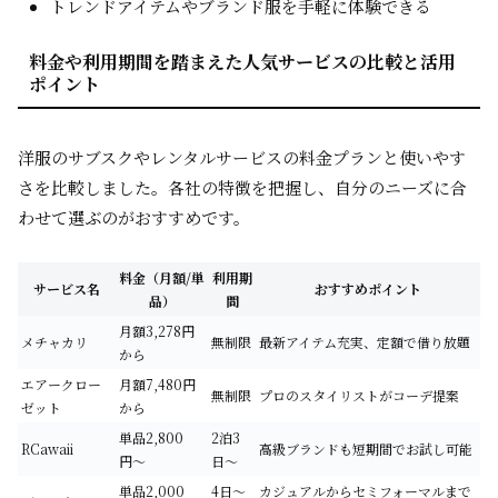
トレンドアイテムやブランド服を手軽に体験できる
料金や利用期間を踏まえた人気サービスの比較と活用
ポイント
洋服のサブスクやレンタルサービスの料金プランと使いやす
さを比較しました。各社の特徴を把握し、自分のニーズに合
わせて選ぶのがおすすめです。
料金（月額/単
利用期
サービス名
おすすめポイント
品）
間
月額3,278円
メチャカリ
無制限
最新アイテム充実、定額で借り放題
から
エアークロー
月額7,480円
無制限
プロのスタイリストがコーデ提案
ゼット
から
単品2,800
2泊3
RCawaii
高級ブランドも短期間でお試し可能
円〜
日〜
単品2,000
4日〜
カジュアルからセミフォーマルまで