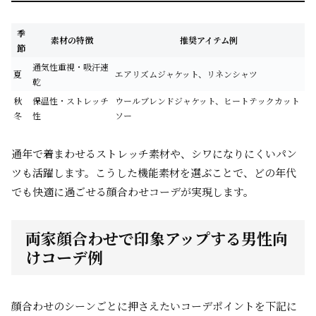
季
素材の特徴
推奨アイテム例
節
通気性重視・吸汗速
夏
エアリズムジャケット、リネンシャツ
乾
秋
保温性・ストレッチ
ウールブレンドジャケット、ヒートテックカット
冬
性
ソー
通年で着まわせるストレッチ素材や、シワになりにくいパン
ツも活躍します。こうした機能素材を選ぶことで、どの年代
でも快適に過ごせる顔合わせコーデが実現します。
両家顔合わせで印象アップする男性向
けコーデ例
顔合わせのシーンごとに押さえたいコーデポイントを下記に