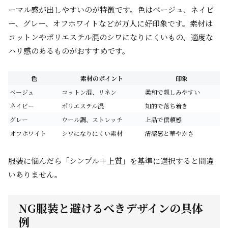
ーマル感が出しやすいのが特徴です。色はベージュ、ネイビ
ー、グレー、オフホワイトなどが万人に好印象です。素材は
コットンやポリエステル混のシワになりにくいもの、適度な
ハリ感のあるものがおすすめです。
色
素材のポイント
印象
ベージュ
コットン混、リネン
柔和で親しみやすい
ネイビー
ポリエステル混
知的で落ち着き
グレー
ウール調、ストレッチ
上品で信頼感
オフホワイト
シワになりにくい素材
清潔感と華やかさ
服装に悩んだら「シンプル＋上質」を基準に選択すると間違
いありません。
NG服装と避けるべきデザインの具体
例