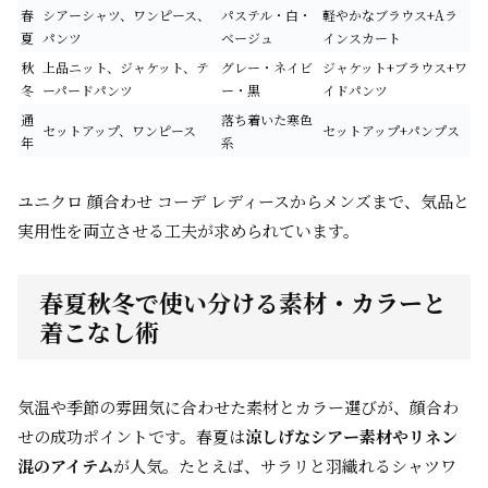
春
シアーシャツ、ワンピース、
パステル・白・
軽やかなブラウス+Aラ
夏
パンツ
ベージュ
インスカート
秋
上品ニット、ジャケット、テ
グレー・ネイビ
ジャケット+ブラウス+ワ
冬
ーパードパンツ
ー・黒
イドパンツ
通
落ち着いた寒色
セットアップ、ワンピース
セットアップ+パンプス
年
系
ユニクロ 顔合わせ コーデ レディースからメンズまで、気品と
実用性を両立させる工夫が求められています。
春夏秋冬で使い分ける素材・カラーと
着こなし術
気温や季節の雰囲気に合わせた素材とカラー選びが、顔合わ
せの成功ポイントです。春夏は
涼しげなシアー素材やリネン
混のアイテム
が人気。たとえば、サラリと羽織れるシャツワ