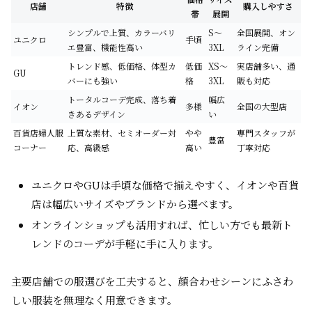
店舗
特徴
購入しやすさ
帯
展開
シンプルで上質、カラーバリ
S〜
全国展開、オン
ユニクロ
手頃
エ豊富、機能性高い
3XL
ライン完備
トレンド感、低価格、体型カ
低価
XS〜
実店舗多い、通
GU
バーにも強い
格
3XL
販も対応
トータルコーデ完成、落ち着
幅広
イオン
多様
全国の大型店
きあるデザイン
い
百貨店婦人服
上質な素材、セミオーダー対
やや
専門スタッフが
豊富
コーナー
応、高級感
高い
丁寧対応
ユニクロやGUは手頃な価格で揃えやすく、イオンや百貨
店は幅広いサイズやブランドから選べます。
オンラインショップも活用すれば、忙しい方でも最新ト
レンドのコーデが手軽に手に入ります。
主要店舗での服選びを工夫すると、顔合わせシーンにふさわ
しい服装を無理なく用意できます。