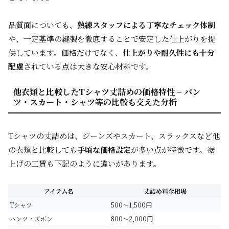
品質面についても、
熟練スタッフによる丁寧なチェック体制
や、一定基準の縫製を徹底することで安定した仕上がりを提
供しています。価格だけでなく、
仕上がりや耐久性にも十分
配慮
されている点は大きな安心材料です。
他衣類と比較したTシャツ丈詰めの価格特性 – パン
ツ・スカート・シャツ等の比較も交えた分析
Tシャツの丈詰めは、ジーンズやスカート、スラックスなど他
の衣類と比較しても
手頃な価格設定
が多い点が特徴です。裾
上げの工賃も下記のように違いがあります。
アイテム名
丈詰め料金相場
Tシャツ
500～1,500円
パンツ・ズボン
800～2,000円