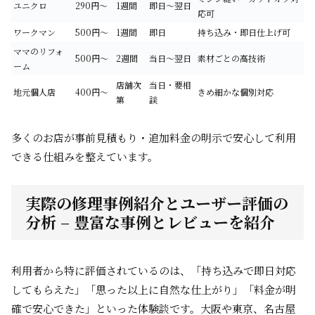
ユニクロ
290円～
1週間
即日～翌日
応可
ワークマン
500円～
1週間
即日
持ち込み・即日仕上げ可
ママのリフォ
500円～
2週間
当日～翌日
素材ごとの高技術
ーム
店舗次
当日・要相
地元個人店
400円～
きめ細かな個別対応
第
談
多くのお店が事前見積もり・追加料金の明示で安心して利用
できる仕組みを整えています。
実際の修理事例紹介とユーザー評価の
分析 – 豊富な事例とレビューを紹介
利用者から特に評価されているのは、「持ち込みで即日対応
してもらえた」「思った以上に自然な仕上がり」「料金が明
確で安心できた」といった体験談です。大阪や東京、名古屋