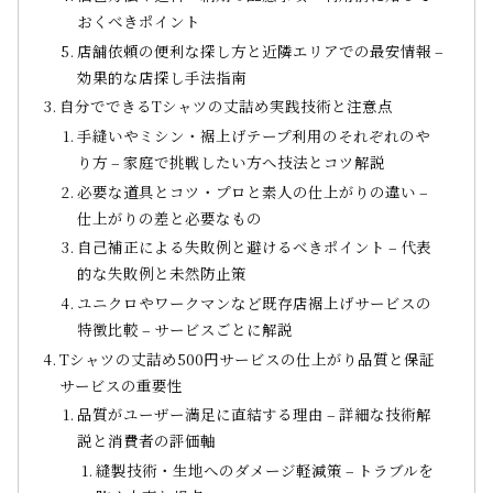
おくべきポイント
店舗依頼の便利な探し方と近隣エリアでの最安情報 –
効果的な店探し手法指南
自分でできるTシャツの丈詰め実践技術と注意点
手縫いやミシン・裾上げテープ利用のそれぞれのや
り方 – 家庭で挑戦したい方へ技法とコツ解説
必要な道具とコツ・プロと素人の仕上がりの違い –
仕上がりの差と必要なもの
自己補正による失敗例と避けるべきポイント – 代表
的な失敗例と未然防止策
ユニクロやワークマンなど既存店裾上げサービスの
特徴比較 – サービスごとに解説
Tシャツの丈詰め500円サービスの仕上がり品質と保証
サービスの重要性
品質がユーザー満足に直結する理由 – 詳細な技術解
説と消費者の評価軸
縫製技術・生地へのダメージ軽減策 – トラブルを