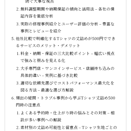
防ぐ大事な視点
無料調整期間や納期保証の傾向と活用法 – 各社の保
証内容を徹底分析
実際の修理事例紹介とユーザー評価の分析 – 豊富な
事例とレビューを紹介
他社比較で明確化するTシャツの丈詰めが500円ででき
るサービスのメリット・デメリット
料金・納期・保証の三大比較ポイント – 幅広い視点
で強みと弱みを見える化
大手専門店・ワンコインサービス・店舗持ち込みの
具体的違い – 実例に基づき比較
適切な依頼先選びでコストパフォーマンス最大化を
図る方法 – 最適な選び方解説
頻出の疑問・トラブル事例から学ぶTシャツ丈詰め500
円時の注意点
よくある予約時・仕上がり時の悩みとその対策 – 相
談が多い事例への解説
素材別の丈詰め可能性と留意点 – Tシャツ生地ごとの