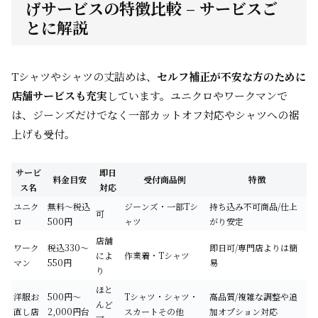
げサービスの特徴比較 – サービスご
とに解説
Tシャツやシャツの丈詰めは、
セルフ補正が不安な方のために
店舗サービスも充実
しています。ユニクロやワークマンで
は、ジーンズだけでなく一部カットオフ対応やシャツへの裾
上げも受付。
サービ
即日
料金目安
受付商品例
特徴
ス名
対応
ユニク
無料～税込
ジーンズ・一部Tシ
持ち込み不可商品/仕上
可
ロ
500円
ャツ
がり安定
店舗
ワーク
税込330～
即日可/専門店よりは簡
によ
作業着・Tシャツ
マン
550円
易
り
ほと
洋服お
500円～
Tシャツ・シャツ・
高品質/複雑な調整や追
んど
直し店
2,000円台
スカートその他
加オプション対応