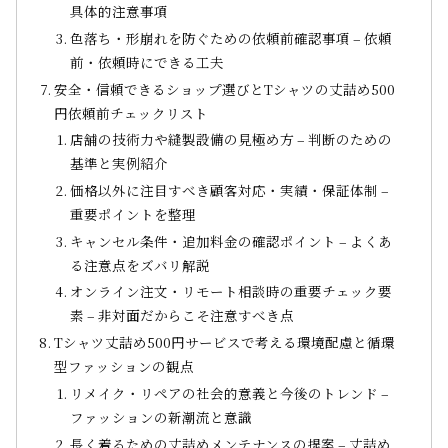
具体的注意事項
色落ち・形崩れを防ぐための依頼前確認事項 – 依頼
前・依頼時にできる工夫
安全・信頼できるショップ選びとTシャツの丈詰め500
円依頼前チェックリスト
店舗の技術力や縫製設備の見極め方 – 判断のための
基準と実例紹介
価格以外に注目すべき顧客対応・実績・保証体制 –
重要ポイントを整理
キャンセル条件・追加料金の確認ポイント – よくあ
る注意点をズバリ解説
オンライン注文・リモート相談時の重要チェック要
素 – 非対面だからこそ注意すべき点
Tシャツ丈詰め500円サービスで考える環境配慮と循環
型ファッションの観点
リメイク・リペアの社会的意義と今後のトレンド –
ファッションの新潮流と意識
長く着るための丈詰めメンテナンスの提案 – 丈詰め