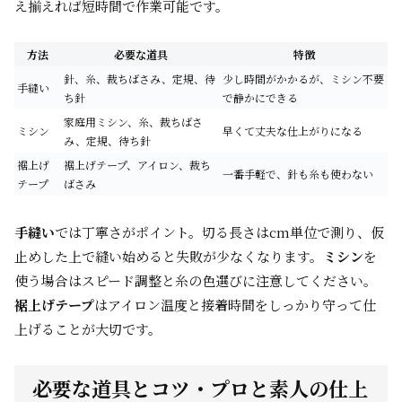
え揃えれば短時間で作業可能です。
方法
必要な道具
特徴
針、糸、裁ちばさみ、定規、待
少し時間がかかるが、ミシン不要
手縫い
ち針
で静かにできる
家庭用ミシン、糸、裁ちばさ
ミシン
早くて丈夫な仕上がりになる
み、定規、待ち針
裾上げ
裾上げテープ、アイロン、裁ち
一番手軽で、針も糸も使わない
テープ
ばさみ
手縫い
では丁寧さがポイント。切る長さはcm単位で測り、仮
止めした上で縫い始めると失敗が少なくなります。
ミシン
を
使う場合はスピード調整と糸の色選びに注意してください。
裾上げテープ
はアイロン温度と接着時間をしっかり守って仕
上げることが大切です。
必要な道具とコツ・プロと素人の仕上