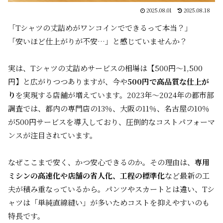
2025.08.01
2025.08.18
「Tシャツの丈詰めがワンコインでできるって本当？」
「安いほど仕上がりが不安…」と感じていませんか？
実は、Tシャツの丈詰めサービスの相場は【500円～1,500
円】と広がりつつありますが、今や
500円で高品質な仕上が
り
を実現する店舗が増えています。2023年～2024年の都市部
調査では、都内の専門店の13％、大阪の11％、名古屋の10％
が500円サービスを導入しており、圧倒的なコストパフォーマ
ンスが注目されています。
なぜここまで安く、かつ安心できるのか。その理由は、
専用
ミシンの高速化や店舗の省人化、工程の標準化
など最新の工
夫が積み重なっているから。パンツやスカートとは違い、Tシ
ャツは「単純直線縫い」が多いためコストを抑えやすいのも
特長です。