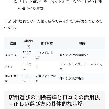
「ミシン縫い」や「カットオフ」など仕上がり仕様
の違いにも留意
下記の比較表では、人気の各持ち込み先での特徴をまとめて
います。
料金目
店舗
即日対応
特徴
安
500円
可（店舗によ
ユニクロ
自社商品限定店舗あり
～
る）
500円
スカート・ズボン・Tシャツに対
イオン
可
～
応
個人お直し
500円
店舗により異な
細かな調整が可能
店
～
る
店舗選びの判断基準と口コミの活用法
– 正しい選び方の具体的な基準