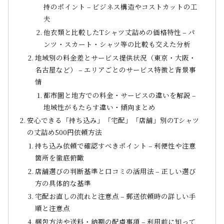
持のポイント – ビジネス構造やコストカットの工
夫
他衣類と比較したTシャツ丈詰めの価格特性 – パ
ンツ・スカート・シャツ等の比較も交えた分析
地域別の料金差とサービス提供状況（東京・大阪・
名古屋など） – エリアごとのサービス特徴と背景事
情
都市圏と地方での料金・サービスの違いを解説 –
地域性がもたらす違い・傾向まとめ
安心できる「持ち込み」「宅配」「店舗」別のTシャツ
の丈詰め500円依頼方法
持ち込み依頼で確認すべきポイント – 利便性や注意
箇所を徹底俯瞰
店舗選びの判断基準と口コミの活用法 – 正しい選び
方の具体的な基準
宅配お直しの流れと注意点 – 郵送依頼時の詳しい手
順と注意点
梱包方法や送料・納期の配慮事項 – 利用前に知って