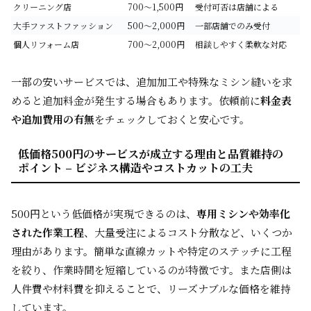
クリーニング店
700～1,500円
受付可否は店舗による
大手ファストファッション
500～2,000円
一部店舗でのみ受付
個人リフォーム店
700～2,000円
相談しやすく柔軟な対応
一部の安いサービスでは、追加加工や特殊なミシン縫いを求
めると追加料金が発生する場合もあります。依頼前に
料金表
や追加費用の有無
をチェックしておくと安心です。
低価格500円のサービスが成立する理由と品質維持の
ポイント – ビジネス構造やコストカットの工夫
500円という低価格が実現できるのは、
専用ミシンや効率化
された作業工程
、大量受注によるコスト分散など、いくつか
理由があります。簡単な直線カットや特定のステッチに工程
を絞り、作業時間を短縮しているのが特徴です。また店側は
人件費や材料費を抑えることで、リーズナブルな価格を維持
しています。