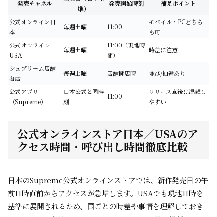
発売チャネル
発売開始時刻
補足ポイント
準）
公式オンライン日
モバイル・PCどちら
毎週土曜
11:00
本
も可
公式オンライン
11:00（現地時
毎週土曜
時差に注意
USA
間）
シュプリーム店舗
毎週土曜
店舗開店時
並び/抽選あり
各店
公式アプリ
日本公式と同時
リリース直後は混雑し
11:00
（Supreme）
刻
やすい
公式オンラインストア日本／USAのア
クセス時間・呼び出し時間徹底比較
日本のSupreme公式オンラインストアでは、新作発売日の午
前11時直前からアクセスが急増します。USAでも現地11時を
基準に展開されるため、国ごとの時差や事情を理解しておき