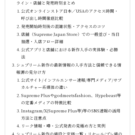
ライン・店舗と発売時刻まとめ
公式オンラインストア日本／USAのアクセス時間・
呼び出し時間徹底比較
発売開始時刻後の混雑状態・アクセスのコツ
店舗（Supreme Japan Store）での一般並び・当日
抽選・入店フロー詳細
公式アプリと店舗における新作入手の実体験・必勝
法
シュプリーム新作の最新情報の入手方法と信頼できる情
報源の見分け方
公式サイト/インフルエンサー速報/専門メディア/サブ
カルチャー系媒体の違い
Supreme Plusやgodmeetsfashion、Hypebeast等
の定番メディアの特徴比較
Instagram/X(Supreme Plus等)等のSNS速報の活用
方法と注意点
リーク情報・噂・公式発表の見極め方と実例
シュプリーム新作の値段と定価一覧・リセール/プレ値の