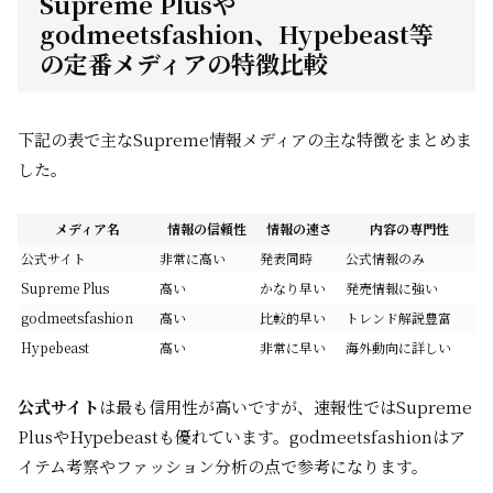
Supreme Plusや
godmeetsfashion、Hypebeast等
の定番メディアの特徴比較
下記の表で主なSupreme情報メディアの主な特徴をまとめま
した。
メディア名
情報の信頼性
情報の速さ
内容の専門性
公式サイト
非常に高い
発表同時
公式情報のみ
Supreme Plus
高い
かなり早い
発売情報に強い
godmeetsfashion
高い
比較的早い
トレンド解説豊富
Hypebeast
高い
非常に早い
海外動向に詳しい
公式サイト
は最も信用性が高いですが、速報性ではSupreme
PlusやHypebeastも優れています。godmeetsfashionはア
イテム考察やファッション分析の点で参考になります。