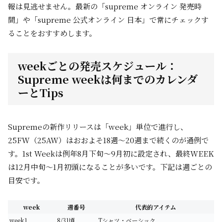
報は見逃せません。最新の「supreme オンライン 発売時
間」や「supreme 公式オンライン 日本」で常にチェックす
ることをおすすめします。
weekごとの発売スケジュール：
Supreme weekは何までのカレンダ
ーとTips
Supremeの新作リリースは「week」単位で進行し、
25FW（25AW）はおおよそ18週～20週まで続くのが通例で
す。1st Weekは例年8月下旬～9月初に設定され、最終WEEK
は12月中旬～1月初頭になることが多いです。下記は週ごとの
目安です。
week
週番号
代表的アイテム
week1
8/31頃
Tシャツ・ベーシック