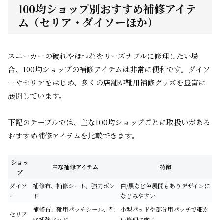
100均ショップ別おすすめ補修アイテ
ム（セリア・ダイソーほか）
スニーカーの破れやほつれをリーズナブルに修理したい場
合、100均ショップの補修アイテムは非常に便利です。ダイソ
ーやセリアをはじめ、多くの店舗が靴用補修グッズを豊富に
展開しています。
下記のテーブルでは、主な100均ショップごとに取扱いがある
おすすめ補修アイテムを比較できます。
ショッ
主な補修アイテム
特徴
プ
ダイソ
補修布、補修シート、強力ボン
白/黒など色展開もありデザインに
ー
ド
なじみやすい
補修布、靴用パッチシール、靴
小型パッドや部分用パッチで細か
セリア
底補強パッド
い修理に向く