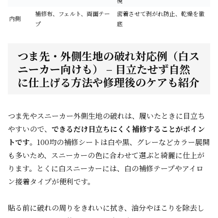
視
補修布、フェルト、両面テー
密着させて剥がれ防止、乾燥を徹
内側
プ
底
つま先・外側生地の破れ対応例（白ス
ニーカー向けも） – 目立たせず自然
に仕上げる方法や修理後のケアも紹介
つま先やスニーカー外側生地の破れは、履いたときに目立ち
やすいので、
できるだけ目立ちにくく補修することがポイン
トです
。100均の補修シートは白や黒、グレーなどカラー展開
も多いため、スニーカーの色に合わせて選ぶと綺麗に仕上が
ります。とくに白スニーカーには、白の補修テープやアイロ
ン接着タイプが便利です。
貼る前に破れの周りをきれいに拭き、油分やほこりを除去し