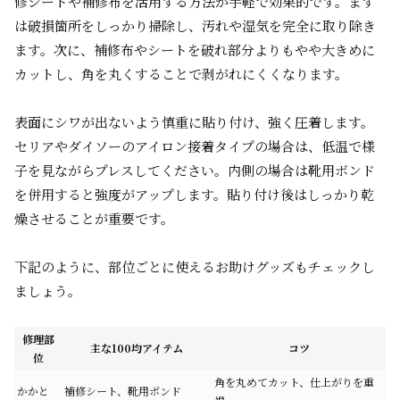
修シートや補修布を活用する方法が手軽で効果的です。まず
は破損箇所をしっかり掃除し、汚れや湿気を完全に取り除き
ます。次に、補修布やシートを破れ部分よりもやや大きめに
カットし、角を丸くすることで剥がれにくくなります。
表面にシワが出ないよう慎重に貼り付け、強く圧着します。
セリアやダイソーのアイロン接着タイプの場合は、低温で様
子を見ながらプレスしてください。内側の場合は靴用ボンド
を併用すると強度がアップします。貼り付け後はしっかり乾
燥させることが重要です。
下記のように、部位ごとに使えるお助けグッズもチェックし
ましょう。
修理部
主な100均アイテム
コツ
位
角を丸めてカット、仕上がりを重
かかと
補修シート、靴用ボンド