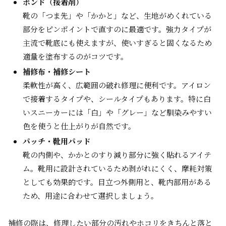
ボンド（接着剤）
靴の「つま先」や「かかと」など、生地がめくれている
部分をピンポイントで直すのに最適です。強力タイプが
主流で靴底にも使えますが、使いすぎると固くなるため
適量を塗布するのがコツです。
補修布・補修シート
柔軟性が高く、広範囲の破れ修理に便利です。アイロン
で接着するタイプや、シールタイプもあります。特に白
いスニーカーには「白」や「グレー」など馴染みやすい
色を使うと仕上がりが自然です。
パッチ・靴用パッド
靴の内側や、かかとのすり減り部分に強く貼れるアイテ
ム。靴用に設計されているため剥がれにくく、摩耗対策
としても効果的です。目立つ外側用と、靴内部用がある
ため、用途に合わせて選択しましょう。
補修の際は、修理したい部分の汚れやホコリをきちんと落と