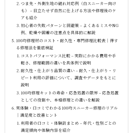
つま先・外側生地の破れ対応例（白スニーカー向け
も） – 目立たせず自然に仕上げる方法や修理後のケ
アも紹介
初心者の失敗パターンと回避策 – よくあるミスやNG
例、乾燥や固着の注意点を具体的に解説
100均修理材のコスト・耐久性・専門修理比較表｜得す
る修理法を徹底検証
コストパフォーマンス比較 – 実際にかかる費用や手
軽さ、修理範囲の違いを具体例で説明
耐久性・仕上がり品質の違い – 耐久・仕上がり・リ
ピート利用の評価について、調査やデータをもとに
説明
100均修理キットの寿命・応急処置の限界 – 応急処置
としての役割や、本格修理との違いを解説
実体験・口コミでわかる100均スニーカー修理のリアル
｜満足度と改善ヒント
利用者の口コミ・体験談まとめ – 年代・性別ごとの
満足傾向や体験内容を紹介