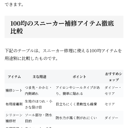
できます。
100均のスニーカー補修アイテム徹底
比較
下記のテーブルは、スニーカー修理に使える100均アイテムを
用途別に比較したものです。
おすすめシ
アイテム
主な用途
ポイント
ョップ
つま先・かかと・
アイロンやシールタイプがあ
ダイソー・
補修シート
内側破れ
り、簡単に貼れる
セリア
生地のほつれ・小
布用接着剤
目立ちにくく柔軟性も確保
セリア
さな裂け目
シリコーン
ソール部分・防水
防水力が高く剥がれにくい
ダイソー
補修材
目的