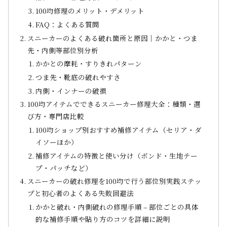
100均修理のメリット・デメリット
FAQ：よくある質問
スニーカーのよくある破れ箇所と原因｜かかと・つま
先・内側等部位別分析
かかとの摩耗・すりきれパターン
つま先・靴底の破れやすさ
内側・インナーの破損
100均アイテムでできるスニーカー修理大全：種類・選
び方・専門店比較
100均ショップ別おすすめ補修アイテム（セリア・ダ
イソーほか）
補修アイテムの特徴と使い分け（ボンド・生地テー
プ・パッチなど）
スニーカーの破れ修理を100均で行う部位別実践ステッ
プと初心者のよくある失敗回避法
かかと破れ・内側破れの修理手順 – 部位ごとの具体
的な補修手順や貼り方のコツを詳細に説明