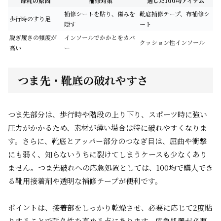
摩耗の原因
補修対策
適した100均アイテム
補修シートを貼り、傷みを
靴底補修テープ、布補修シ
歩行時のすり足
隠す
ート
脱ぎ履きの頻度が
インソールでかかとをカバ
クッション性インソール
高い
ー
つま先・靴底の破れやすさ
つま先部分は、歩行時や階段の上り下り、スポーツ時に強い
圧力がかかるため、素材が薄い場合は特に破れやすくなりま
す。さらに、靴底とアッパー部分のつなぎ目は、屈曲や衝撃
にも弱く、知らないうちに裂けてしまうケースも少なくあり
ません。つま先破れへの応急処置としては、100均で購入でき
る靴用接着剤や透明な補修テープが便利です。
ポイントは、接着部をしっかり乾燥させ、必要に応じて2度貼
りすることで耐久性を高める点にあります。応急処置が必要