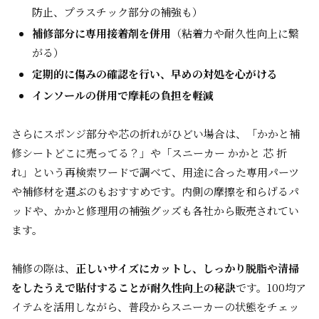
防止、プラスチック部分の補強も）
補修部分に専用接着剤を併用
（粘着力や耐久性向上に繋
がる）
定期的に傷みの確認を行い、早めの対処を心がける
インソールの併用で摩耗の負担を軽減
さらにスポンジ部分や芯の折れがひどい場合は、「かかと補
修シートどこに売ってる？」や「スニーカー かかと 芯 折
れ」という再検索ワードで調べて、用途に合った専用パーツ
や補修材を選ぶのもおすすめです。内側の摩擦を和らげるパ
ッドや、かかと修理用の補強グッズも各社から販売されてい
ます。
補修の際は、
正しいサイズにカットし、しっかり脱脂や清掃
をしたうえで貼付することが耐久性向上の秘訣
です。100均ア
イテムを活用しながら、普段からスニーカーの状態をチェッ