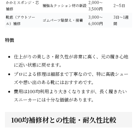
かかとスポンジ・芯
2,000～
補強＆クッション材の新設
2～5日
補修
3,500円
靴底（アウトソー
3,000～
3日～1週
ゴムパーツ貼替え・接着
ル）補修
6,000円
間
特徴
仕上がりの美しさ・耐久性が非常に高く、元の履き心地
に近い状態に戻せます。
プロによる修理は細部まで丁寧なので、特に高級シュー
ズや想い出のある靴にはおすすめです。
費用は100均利用より大きくなりますが、長く履きたい
スニーカーには十分な価値があります。
100均補修材との性能・耐久性比較