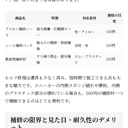
価格の目
商品名
特徴
対応素材
安
アイロン補修シー
強力接着・広範囲カバ
布・ナイロン
110円
ト
ー
貼るだけ簡単・局部補
シール補修パッチ
合皮・布
110円
強
すり減り防止・部分補
ゴム・プラスチッ
靴底用補修材
110円
強
ク
セルフ修理は道具も少なく済み、短時間で施工できる点も大
きな魅力です。スニーカーの内側スポンジ破れや摩耗、内側
のプラスチック部分が擦れている場合も、100均の補修材一つ
で補強できるのはとても便利です。
補修の限界と見た目・耐久性のデメリ
ット