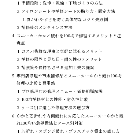
準備段階：洗浄・乾燥・下地づくりの方法
アイロンシートや補修シートの貼り方・固定方法
剥がれやすさを防ぐ具体的なコツと失敗例
補修後のメンテナンス方法
スニーカーかかと破れを100均で修理するメリットと注
意点
コスパ抜群な理由と気軽に試せるメリット
補修の限界と見た目・耐久性のデメリット
補強策や長持ちさせる追加工夫の提案
専門店修理や市販補修品とスニーカーかかと破れ100均
修理の比較と費用感
プロ修理店の修理メニュー・価格相場解説
100均補修材との性能・耐久性比較
ケース別に適した修理方法の選び方
かかと芯折れや内側破れに対応したスニーカーかかと破
れ100均応急処置法とケース別対策
芯折れ・スポンジ破れ・プラスチック露出の直し方