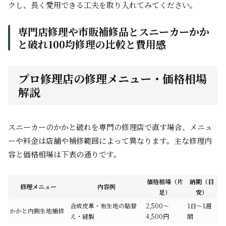
クし、長く愛用できる工夫を取り入れてみてください。
専門店修理や市販補修品とスニーカーかか
と破れ100均修理の比較と費用感
プロ修理店の修理メニュー・価格相場
解説
スニーカーのかかと破れを専門の修理店で直す場合、メニュ
ーや料金は店舗や補修範囲によって異なります。主な修理内
容と価格相場は下表の通りです。
価格相場（片
納期（目
修理メニュー
内容例
足）
安）
合成皮革・布生地の貼替
2,500～
1日～1週
かかと内側生地補修
え・縫製
4,500円
間