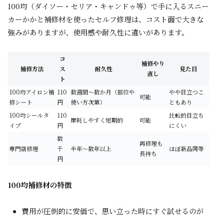
100均（ダイソー・セリア・キャンドゥ等）で手に入るスニー
カーかかと補修材を使ったセルフ修理は、コスト面で大きな
強みがありますが、使用感や耐久性に違いがあります。
コ
補修やり
補修方法
ス
耐久性
見た目
直し
ト
100均アイロン補
110
数週間〜数か月（部位や
やや目立つこ
可能
修シート
円
使い方次第）
ともあり
100均シールタ
110
比較的目立ち
摩耗しやすく短期的
可能
イプ
円
にくい
数
再修理も
専門店修理
千
半年〜数年以上
ほぼ新品同等
長持ち
円
100均補修材の特徴
費用が圧倒的に安価で、思い立った時にすぐ試せるのが