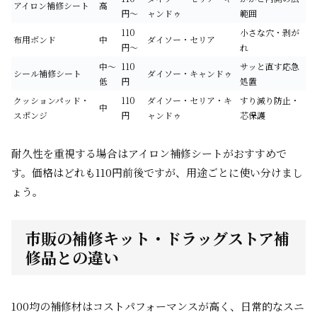
アイロン補修シート
高
円～
ャンドゥ
範囲
110
小さな穴・剥が
布用ボンド
中
ダイソー・セリア
円～
れ
中～
110
サッと直す応急
シール補修シート
ダイソー・キャンドゥ
低
円
処置
クッションパッド・
110
ダイソー・セリア・キ
すり減り防止・
中
スポンジ
円
ャンドゥ
芯保護
耐久性を重視する場合はアイロン補修シートがおすすめで
す。価格はどれも110円前後ですが、用途ごとに使い分けまし
ょう。
市販の補修キット・ドラッグストア補
修品との違い
100均の補修材はコストパフォーマンスが高く、日常的なスニ